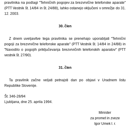
pravilnika na podlagi "Tehničnih pogojev za brezvrvične telefonske aparate"
(PTT Vestnik št. 14/84 in št. 24/88), lahko ostanejo vključeni v omrežje do 31.
12. 2003.
30. člen
Z dnem uveljavitve tega pravilnika se prenehajo uporabljati "Tehnični
pogoji za brezvrvične telefonske aparate" (PTT Vestnik št. 14/84 in 24/88) in
"Navodilo o pogojih priključevanja brezvrvičnih telefonskih aparatov" (PTT
vestnik št. 27/90).
31. člen
Ta pravilnik začne veljati petnajsti dan po objavi v Uradnem listu
Republike Slovenije.
Št. 346-28/94
Ljubljana, dne 25. aprila 1994.
Minister
za promet in zveze
Igor Umek l. r.