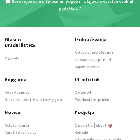
Seznanjen sem s
Splošnimi pogoji
in z
Izjavo o varstvu osebnih
podatkov
. *
Glasilo
Izobraževanja
Uradni list RS
Aktualna izobraževanja
O glasilu
Izobraževanja po meri
Najem dvorane
Knjigarna
UL info tok
Novo v ponudbi
O storitvi
Kako nakupovati v spletni knjigarni
Preizkusi brezplačno
Novice
Podjetje
|
Aktualni članki
O podjetju
About
Naroči se na novice
Kontakt
Informacije javnega značaja