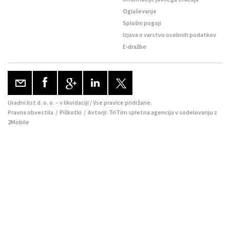
Oglaševanje
Splošni pogoji
Izjava o varstvu osebnih podatkov
E-dražbe
Uradni list d. o. o. – v likvidaciji / Vse pravice pridržane.
Pravna obvestila
/
Piškotki
/ Avtorji:
TriTim spletna agencija
v sodelovanju z
2Mobile