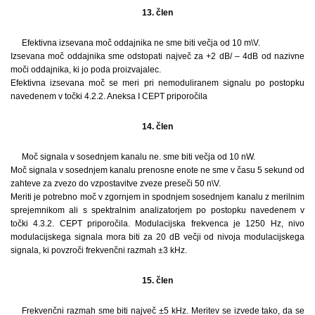
13. člen
Efektivna izsevana moč oddajnika ne sme biti večja od 10 m\V.
Izsevana moč oddajnika sme odstopati največ za +2 dB/ – 4dB od nazivne
moči oddajnika, ki jo poda proizvajalec.
Efektivna izsevana moč se meri pri nemoduliranem signalu po postopku
navedenem v točki 4.2.2. Aneksa I CEPT priporočila
14. člen
Moč signala v sosednjem kanalu ne. sme biti večja od 10 nW.
Moč signala v sosednjem kanalu prenosne enote ne sme v času 5 sekund od
zahteve za zvezo do vzpostavitve zveze preseči 50 n\V.
Meriti je potrebno moč v zgornjem in spodnjem sosednjem kanalu z merilnim
sprejemnikom ali s spektralnim analizatorjem po postopku navedenem v
točki 4.3.2. CEPT priporočila. Modulacijska frekvenca je 1250 Hz, nivo
modulacijskega signala mora biti za 20 dB večji od nivoja modulacijskega
signala, ki povzroči frekvenčni razmah ±3 kHz.
15. člen
Frekvenčni razmah sme biti največ ±5 kHz. Meritev se izvede tako, da se