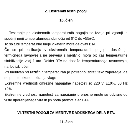
2. Ekstremni testni pogoji
10. člen
Testiranje pri ekstremnih temperaturnih pogojih se izvaja pri zgornji in
spodnji meji temperaturnega območja od 0°C do +55±C.
To so tudi temperaturne meje v katerih mora delovati BTA.
Če se pri testiranju v ekstremnih temperaturnih pogojih doseženje
termičnega ravnovesja ne preverja z meritvijo, mora biti čas temperaturne
stabilizacije vsaj 1 ura. Dokler BTA ne doseže temperaturnega ravnovesja,
naj bo izključen.
Pri meritvah pri različnih temperaturah je potrebno izbrati tako zaporedje, da
ne pride do kondenziranja vlage.
Ekstremne vrednosti omrežne napajalne napetosti so 220 V, ±10%, 50 Hz
±2%.
Ekstremne vrednosti napetosti za napajanje prenosne enote so odvisne od
vrste uporabljenega vira in jih poda proizvajalec BTA.
VI. TESTNI POGOJI ZA MERITVE RADIJSKEGA DELA BTA.
11. člen