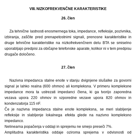
VIII. NIZKOFREKVENČNE KARAKTERISTIKE
26. člen
Za tehnične lastnosti enosmernega toka, impedance, refleksije, pozivnika,
izbiranja, zaščite pred prenapetostnimi signali, prenosne karakteristike in
druge tehnične karakteristike na nizkofrekvenčnem delu BTA se smiselno
uporabljajo predpisi za običajne telefonske aparate, kolikor ni v tem predpisu
drugače določeno.
27. člen
Nazivna impedanca stalne enote v stanju dvignjene slušalke za govorni
signal je lahko realna (600 ohmov) ali kompleksna. V primeru kompleksne
impedance mora ta ustrezati impedanci člena, ki ga tvorijo zaporedna
vezava upora 220 ohmov in vzporedne vezave upora 820 ohmov in
kondenzatorja 115 nF.
Če je nazivna impedanca stalne enote kompleksna, se meri slabljenje
refleksije in slabljenje lokalnega efekta glede na nazivno kompleksno
impedanco.
Nelinearna popačenja v oddaji in sprejemu ne smejo preseči 7%.
Amplitudna karakteristika oddaje oziroma sprejema v odvisnosti od