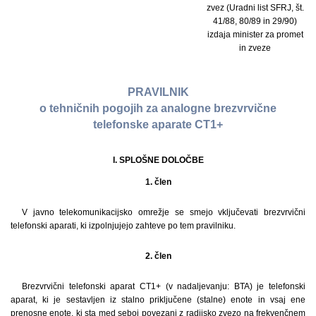
zvez (Uradni list SFRJ, št.
41/88, 80/89 in 29/90)
izdaja minister za promet
in zveze
PRAVILNIK
o tehničnih pogojih za analogne brezvrvične
telefonske aparate CT1+
I. SPLOŠNE DOLOČBE
1. člen
V javno telekomunikacijsko omrežje se smejo vključevati brezvrvični
telefonski aparati, ki izpolnjujejo zahteve po tem pravilniku.
2. člen
Brezvrvični telefonski aparat CT1+ (v nadaljevanju: BTA) je telefonski
aparat, ki je sestavljen iz stalno priključene (stalne) enote in vsaj ene
prenosne enote, ki sta med seboj povezani z radijsko zvezo na frekvenčnem