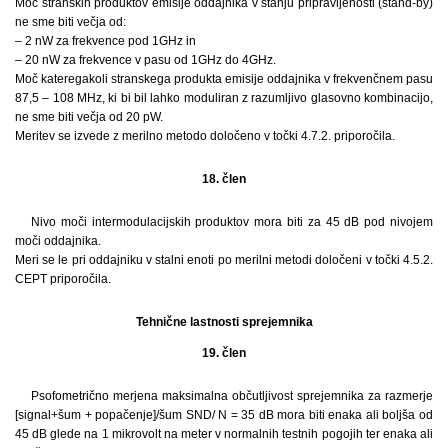
Moč stranskih produktov emisije oddajnika v stanju pripravljenosti (stand-by)
ne sme biti večja od:
– 2 nW za frekvence pod 1GHz in
– 20 nW za frekvence v pasu od 1GHz do 4GHz.
Moč kateregakoli stranskega produkta emisije oddajnika v frekvenčnem pasu
87,5 – 108 MHz, ki bi bil lahko moduliran z razumljivo glasovno kombinacijo,
ne sme biti večja od 20 pW.
Meritev se izvede z merilno metodo določeno v točki 4.7.2. priporočila.
18. člen
Nivo moči intermodulacijskih produktov mora biti za 45 dB pod nivojem
moči oddajnika.
Meri se le pri oddajniku v stalni enoti po merilni metodi določeni v točki 4.5.2.
CEPT priporočila.
Tehnične lastnosti sprejemnika
19. člen
Psofometrično merjena maksimalna občutljivost sprejemnika za razmerje
[signal+šum + popačenje]/šum SND/ N = 35 dB mora biti enaka ali boljša od
45 dB glede na 1 mikrovolt na meter v normalnih testnih pogojih ter enaka ali