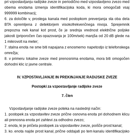
pri vzpostavljanju radijske zveze in periodično med vzpostavljeno zvezo med
obema enotama izmenja identifikacijska koda, ki mora omogočati vsaj
999999 kombinacij;
6. za določite v, prostega kanala med postopkom preverjanja sta oba dela
BTA opremljena z detektorjem visokofrekvenčnega nivoja. Sprejemnik
prepozna nek kanal kot prost, če je srednja vrednost električne poljske
jakosti (priporočen čas opazovanja je 100m/sek) manjša od 20 dB glede na
1 mikrovolt na meter;
7. stalna enota ne sme biti napajana z enosmerno napetostjo iz telefonskega
omrežja;
8. v primeru lokalne zveze med prenosnima enotama, mora biti omogočen
dohodni klic iz javne centrale.
IV. VZPOSTAVLJANJE IN PREKINJANJE RADIJSKE ZVEZE
Postopki za vzpostavljanje radijske zveze
7. člen
Vzpostavljanje radijske zveze poteka na naslednji način:
1. postopek za vzpostavitev zveze prične osnovna enota pri dohodnem klicu
ali prenosna enota pri zahtevi za odhodno zvezo;
2. enota, ki je pričela postopek za vzpostavitev zveze, poišče prost kanal;
3. ko. enota najde prost kanal, prične oddajati po tem kanalu identifikacijsko