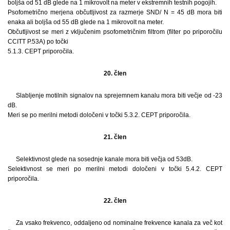
boljša od 51 dB glede na 1 mikrovolt na meter v ekstremnih testnih pogojih.
Psofometrično merjena občutljivost za razmerje SND/ N = 45 dB mora biti
enaka ali boljša od 55 dB glede na 1 mikrovolt na meter.
Občutljivost se meri z vključenim psofometričnim filtrom (filter po priporočilu
CCITT P.53A) po točki
5.1.3. CEPT priporočila.
20. člen
Slabljenje motilnih signalov na sprejemnem kanalu mora biti večje od -23
dB.
Meri se po merilni metodi določeni v točki 5.3.2. CEPT priporočila.
21. člen
Selektivnost glede na sosednje kanale mora biti večja od 53dB.
Selektivnost se meri po merilni metodi določeni v točki 5.4.2. CEPT
priporočila.
22. člen
Za vsako frekvenco, oddaljeno od nominalne frekvence kanala za več kot