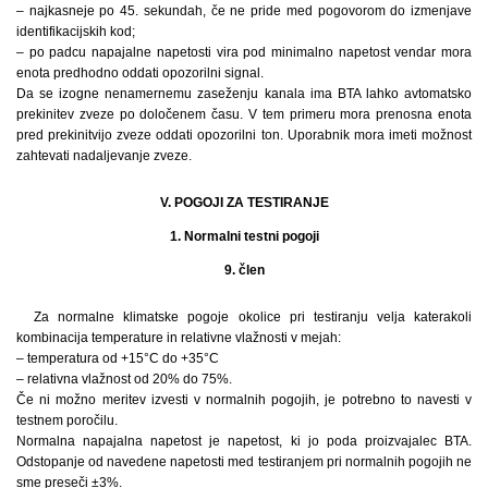
– najkasneje po 45. sekundah, če ne pride med pogovorom do izmenjave
identifikacijskih kod;
– po padcu napajalne napetosti vira pod minimalno napetost vendar mora
enota predhodno oddati opozorilni signal.
Da se izogne nenamernemu zaseženju kanala ima BTA lahko avtomatsko
prekinitev zveze po določenem času. V tem primeru mora prenosna enota
pred prekinitvijo zveze oddati opozorilni ton. Uporabnik mora imeti možnost
zahtevati nadaljevanje zveze.
V. POGOJI ZA TESTIRANJE
1. Normalni testni pogoji
9. člen
Za normalne klimatske pogoje okolice pri testiranju velja katerakoli
kombinacija temperature in relativne vlažnosti v mejah:
– temperatura od +15°C do +35°C
– relativna vlažnost od 20% do 75%.
Če ni možno meritev izvesti v normalnih pogojih, je potrebno to navesti v
testnem poročilu.
Normalna napajalna napetost je napetost, ki jo poda proizvajalec BTA.
Odstopanje od navedene napetosti med testiranjem pri normalnih pogojih ne
sme preseči ±3%.