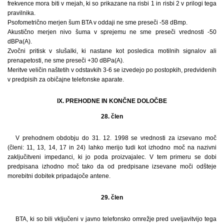
frekvence mora biti v mejah, ki so prikazane na risbi 1 in risbi 2 v prilogi tega
pravilnika.
Psofometrično merjen šum BTA v oddaji ne sme preseči -58 dBmp.
Akustično merjen nivo šuma v sprejemu ne sme preseči vrednosti -50
dBPa(A).
Zvočni pritisk v slušalki, ki nastane kot posledica motilnih signalov ali
prenapetosti, ne sme preseči +30 dBPa(A).
Meritve veličin naštetih v odstavkih 3-6 se izvedejo po postopkih, predvidenih
v predpisih za običajne telefonske aparate.
IX. PREHODNE IN KONČNE DOLOČBE
28. člen
V prehodnem obdobju do 31. 12. 1998 se vrednosti za izsevano moč
(členi: 11, 13, 14, 17 in 24) lahko merijo tudi kot izhodno moč na nazivni
zaključitveni impedanci, ki jo poda proizvajalec. V tem primeru se dobi
predpisana izhodno moč tako da od predpisane izsevane moči odšteje
morebitni dobitek pripadajoče antene.
29. člen
BTA, ki so bili vključeni v javno telefonsko omrežje pred uveljavitvijo tega