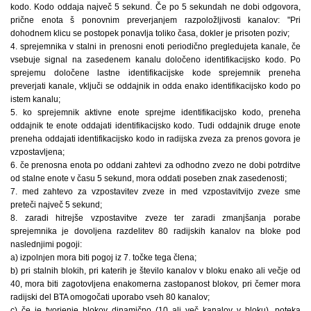
kodo. Kodo oddaja največ 5 sekund. Če po 5 sekundah ne dobi odgovora,
prične enota š ponovnim preverjanjem razpoložljivosti kanalov: "Pri
dohodnem klicu se postopek ponavlja toliko časa, dokler je prisoten poziv;
4. sprejemnika v stalni in prenosni enoti periodično pregledujeta kanale, če
vsebuje signal na zasedenem kanalu določeno identifikacijsko kodo. Po
sprejemu določene lastne identifikacijske kode sprejemnik preneha
preverjati kanale, vključi se oddajnik in odda enako identifikacijsko kodo po
istem kanalu;
5. ko sprejemnik aktivne enote sprejme identifikacijsko kodo, preneha
oddajnik te enote oddajati identifikacijsko kodo. Tudi oddajnik druge enote
preneha oddajati identifikacijsko kodo in radijska zveza za prenos govora je
vzpostavljena;
6. če prenosna enota po oddani zahtevi za odhodno zvezo ne dobi potrditve
od stalne enote v času 5 sekund, mora oddati poseben znak zasedenosti;
7. med zahtevo za vzpostavitev zveze in med vzpostavitvijo zveze sme
preteči največ 5 sekund;
8. zaradi hitrejše vzpostavitve zveze ter zaradi zmanjšanja porabe
sprejemnika je dovoljena razdelitev 80 radijskih kanalov na bloke pod
naslednjimi pogoji:
a) izpolnjen mora biti pogoj iz 7. točke tega člena;
b) pri stalnih blokih, pri katerih je število kanalov v bloku enako ali večje od
40, mora biti zagotovljena enakomerna zastopanost blokov, pri čemer mora
radijski del BTA omogočati uporabo vseh 80 kanalov;
c) če je tvorjenje blokov dinamično (10 ali več kanalov v bloku), poteka