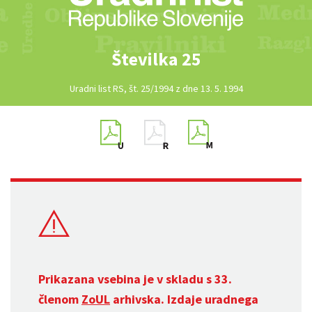
Številka 25
Uradni list RS, št. 25/1994 z dne 13. 5. 1994
Prikazana vsebina je v skladu s 33.
členom
ZoUL
arhivska. Izdaje uradnega