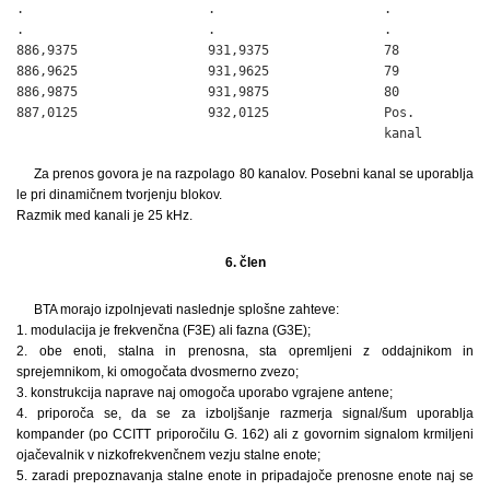
.                        .                      .

.                        .                      .

886,9375                 931,9375               78

886,9625                 931,9625               79

886,9875                 931,9875               80

887,0125                 932,0125               Pos.

                                                kanal
Za prenos govora je na razpolago 80 kanalov. Posebni kanal se uporablja
le pri dinamičnem tvorjenju blokov.
Razmik med kanali je 25 kHz.
6. člen
BTA morajo izpolnjevati naslednje splošne zahteve:
1. modulacija je frekvenčna (F3E) ali fazna (G3E);
2. obe enoti, stalna in prenosna, sta opremljeni z oddajnikom in
sprejemnikom, ki omogočata dvosmerno zvezo;
3. konstrukcija naprave naj omogoča uporabo vgrajene antene;
4. priporoča se, da se za izboljšanje razmerja signal/šum uporablja
kompander (po CCITT priporočilu G. 162) ali z govornim signalom krmiljeni
ojačevalnik v nizkofrekvenčnem vezju stalne enote;
5. zaradi prepoznavanja stalne enote in pripadajoče prenosne enote naj se