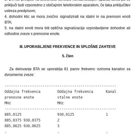
priključi tudi vzporedno z običajnim telefonskim aparatom, če taka priključitev
ustreza predpisom;
4. dohodni klic se mora zvočno signalizirati na stalni in na prenosni enoti
BTA;
5. na stalni enoti mora biti optična signalizacija vzpostavljene dohodne ali
odhodne zveze s prenosne enote.
III. UPORABLJENE FREKVENCE IN SPLOŠNE ZAHTEVE
5. člen
Za delovanje BTA se uporablja 81 parov frekvenc oziroma kanalov za
dvosmerne zveze:
-----------------------------------------------------

Oddajna frekvenca        Oddajna frekvenca      Kanal

prenosne enote           stalne enote

MHz                      MHz

-----------------------------------------------------

885,0125                 930,0125               1

885,0375 930,0375        2

885,0625 930,0625        3

.                        .                      .
