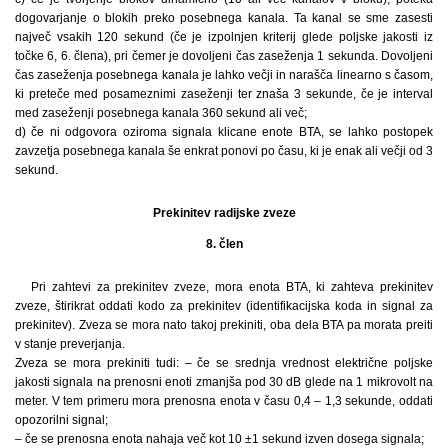
dogovarjanje o blokih preko posebnega kanala. Ta kanal se sme zasesti
največ vsakih 120 sekund (če je izpolnjen kriterij glede poljske jakosti iz
točke 6, 6. člena), pri čemer je dovoljeni čas zaseženja 1 sekunda. Dovoljeni
čas zaseženja posebnega kanala je lahko večji in narašča linearno s časom,
ki preteče med posameznimi zaseženji ter znaša 3 sekunde, če je interval
med zaseženji posebnega kanala 360 sekund ali več;
d) če ni odgovora oziroma signala klicane enote BTA, se lahko postopek
zavzetja posebnega kanala še enkrat ponovi po času, ki je enak ali večji od 3
sekund.
Prekinitev radijske zveze
8. člen
Pri zahtevi za prekinitev zveze, mora enota BTA, ki zahteva prekinitev
zveze, štirikrat oddati kodo za prekinitev (identifikacijska koda in signal za
prekinitev). Zveza se mora nato takoj prekiniti, oba dela BTA pa morata preiti
v stanje preverjanja.
Zveza se mora prekiniti tudi: – če se srednja vrednost električne poljske
jakosti signala na prenosni enoti zmanjša pod 30 dB glede na 1 mikrovolt na
meter. V tem primeru mora prenosna enota v času 0,4 – 1,3 sekunde, oddati
opozorilni signal;
– če se prenosna enota nahaja več kot 10 ±1 sekund izven dosega signala;