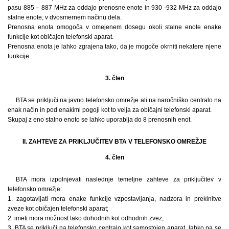
pasu 885 – 887 MHz za oddajo prenosne enote in 930 -932 MHz za oddajo
stalne enote, v dvosmernem načinu dela.
Prenosna enota omogoča v omejenem dosegu okoli stalne enote enake
funkcije kot običajen telefonski aparat.
Prenosna enota je lahko zgrajena tako, da je mogoče okrniti nekatere njene
funkcije.
3. člen
BTA se priključi na javno telefonsko omrežje ali na naročniško centralo na
enak način in pod enakimi pogoji kot to velja za običajni telefonski aparat.
Skupaj z eno stalno enoto se lahko uporablja do 8 prenosnih enot.
II. ZAHTEVE ZA PRIKLJUČITEV BTA V TELEFONSKO OMREŽJE
4. člen
BTA mora izpolnjevati naslednje temeljne zahteve za priključitev v
telefonsko omrežje:
1. zagotavljati mora enake funkcije vzpostavljanja, nadzora in prekinitve
zveze kot običajen telefonski aparat;
2. imeti mora možnost tako dohodnih kot odhodnih zvez;
3. BTA se priključi na telefonsko centralo kot samostojen aparat, lahko pa se