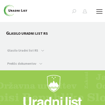
G
LASILO URADNI LIST RS
Glasilo Uradni list RS
Preklic dokumentov