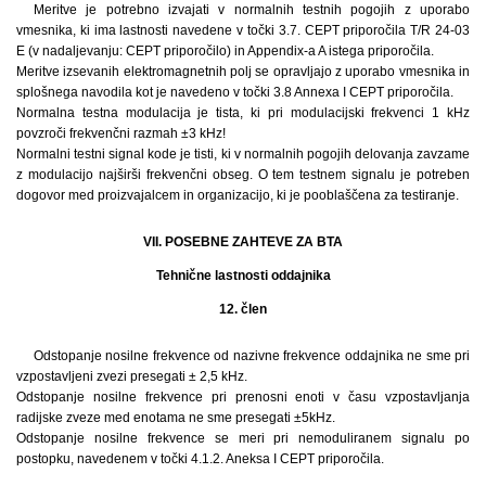
Meritve je potrebno izvajati v normalnih testnih pogojih z uporabo
vmesnika, ki ima lastnosti navedene v točki 3.7. CEPT priporočila T/R 24-03
E (v nadaljevanju: CEPT priporočilo) in Appendix-a A istega priporočila.
Meritve izsevanih elektromagnetnih polj se opravljajo z uporabo vmesnika in
splošnega navodila kot je navedeno v točki 3.8 Annexa I CEPT priporočila.
Normalna testna modulacija je tista, ki pri modulacijski frekvenci 1 kHz
povzroči frekvenčni razmah ±3 kHz!
Normalni testni signal kode je tisti, ki v normalnih pogojih delovanja zavzame
z modulacijo najširši frekvenčni obseg. O tem testnem signalu je potreben
dogovor med proizvajalcem in organizacijo, ki je pooblaščena za testiranje.
VII. POSEBNE ZAHTEVE ZA BTA
Tehnične lastnosti oddajnika
12. člen
Odstopanje nosilne frekvence od nazivne frekvence oddajnika ne sme pri
vzpostavljeni zvezi presegati ± 2,5 kHz.
Odstopanje nosilne frekvence pri prenosni enoti v času vzpostavljanja
radijske zveze med enotama ne sme presegati ±5kHz.
Odstopanje nosilne frekvence se meri pri nemoduliranem signalu po
postopku, navedenem v točki 4.1.2. Aneksa I CEPT priporočila.