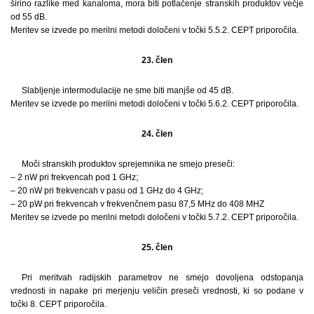
širino razlike med kanaloma, mora biti potlačenje stranskih produktov večje
od 55 dB.
Meritev se izvede po merilni metodi določeni v točki 5.5.2. CEPT priporočila.
23. člen
Slabljenje intermodulacije ne sme biti manjše od 45 dB.
Meritev se izvede po merilni metodi določeni v točki 5.6.2. CEPT priporočila.
24. člen
Moči stranskih produktov sprejemnika ne smejo preseči:
– 2 nW pri frekvencah pod 1 GHz;
– 20 nW pri frekvencah v pasu od 1 GHz do 4 GHz;
– 20 pW pri frekvencah v frekvenčnem pasu 87,5 MHz do 408 MHZ
Meritev se izvede po merilni metodi določeni v točki 5.7.2. CEPT priporočila.
25. člen
Pri meritvah radijskih parametrov ne smejo dovoljena odstopanja
vrednosti in napake pri merjenju veličin preseči vrednosti, ki so podane v
točki 8. CEPT priporočila.