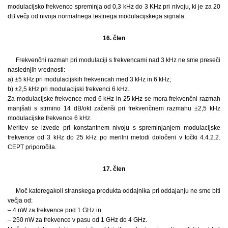
modulacijsko frekvenco spreminja od 0,3 kHz do 3 KHz pri nivoju, ki je za 20
dB večji od nivoja normalnega testnega modulacijskega signala.
16. člen
Frekvenčni razmah pri modulaciji s frekvencami nad 3 kHz ne sme preseči
naslednjih vrednosti:
a) ±5 kHz pri modulacijskih frekvencah med 3 kHz in 6 kHz;
b) ±2,5 kHz pri modulacijski frekvenci 6 kHz.
Za modulacijske frekvence med 6 kHz in 25 kHz se mora frekvenčni razmah
manjšati s strmino 14 dB/okt začenši pri frekvenčnem razmahu ±2,5 kHz
modulacijske frekvence 6 kHz.
Meritev se izvede pri konstantnem nivoju s spreminjanjem modulacijske
frekvence od 3 kHz do 25 kHz po merilni metodi določeni v točki 4.4.2.2.
CEPT priporočila.
17. člen
Moč kateregakoli stranskega produkta oddajnika pri oddajanju ne sme biti
večja od:
– 4 nW za frekvence pod 1 GHz in
– 250 nW za frekvence v pasu od 1 GHz do 4 GHz.