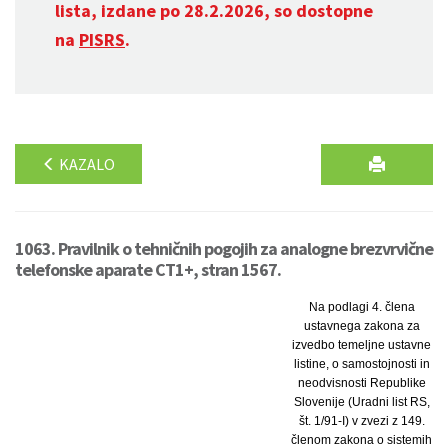
lista, izdane po 28.2.2026, so dostopne
na
PISRS
.
KAZALO
1063. Pravilnik o tehničnih pogojih za analogne brezvrvične
telefonske aparate CT1+, stran 1567.
Na podlagi 4. člena
ustavnega zakona za
izvedbo temeljne ustavne
listine, o samostojnosti in
neodvisnosti Republike
Slovenije (Uradni list RS,
št. 1/91-I) v zvezi z 149.
členom zakona o sistemih