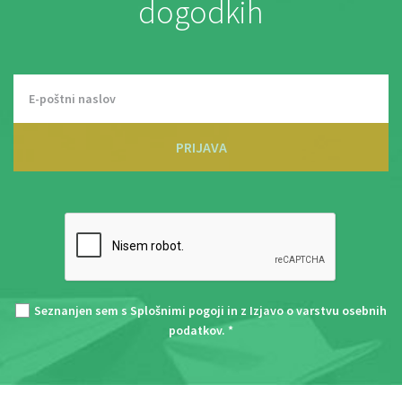
dogodkih
PRIJAVA
Seznanjen sem s
Splošnimi pogoji
in z
Izjavo o varstvu osebnih
podatkov
. *