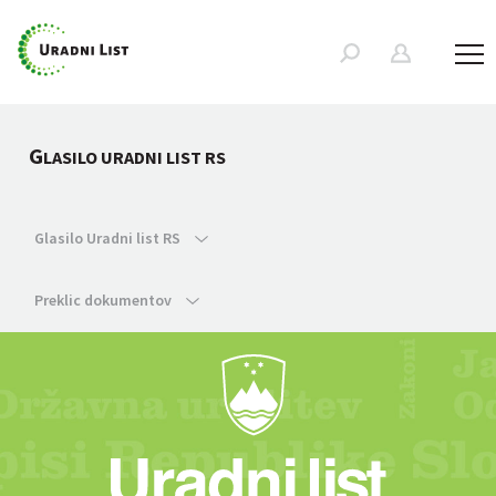
G
LASILO URADNI LIST RS
Glasilo Uradni list RS
Preklic dokumentov