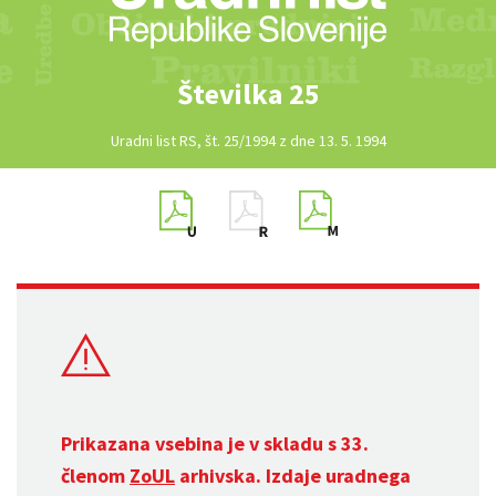
Številka 25
Uradni list RS, št. 25/1994 z dne 13. 5. 1994
Prikazana vsebina je v skladu s 33.
členom
ZoUL
arhivska. Izdaje uradnega