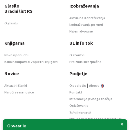
Glasilo
Izobraževanja
Uradni list RS
Aktualna izobraževanja
O glasilu
Izobraževanja po meri
Najem dvorane
Knjigarna
UL info tok
Novo v ponudbi
O storitvi
Kako nakupovati v spletni knjigarni
Preizkusi brezplačno
Novice
Podjetje
|
Aktualni članki
O podjetju
About
Naroči se na novice
Kontakt
Informacije javnega značaja
Oglaševanje
Splošni pogoji
Izjava o varstvu osebnih podatkov
×
E-dražbe
Obvestilo