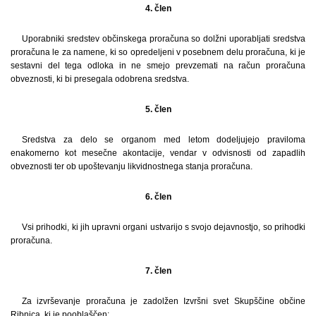
4. člen
Uporabniki sredstev občinskega proračuna so dolžni uporabljati sredstva
proračuna le za namene, ki so opredeljeni v posebnem delu proračuna, ki je
sestavni del tega odloka in ne smejo prevzemati na račun proračuna
obveznosti, ki bi presegala odobrena sredstva.
5. člen
Sredstva za delo se organom med letom dodeljujejo praviloma
enakomerno kot mesečne akontacije, vendar v odvisnosti od zapadlih
obveznosti ter ob upoštevanju likvidnostnega stanja proračuna.
6. člen
Vsi prihodki, ki jih upravni organi ustvarijo s svojo dejavnostjo, so prihodki
proračuna.
7. člen
Za izvrševanje proračuna je zadolžen Izvršni svet Skupščine občine
Ribnica, ki je pooblaščen: