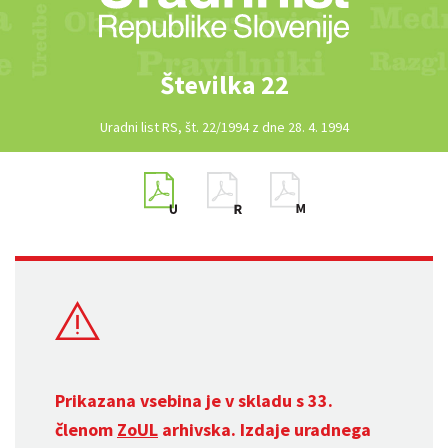
Številka 22
Uradni list RS, št. 22/1994 z dne 28. 4. 1994
Prikazana vsebina je v skladu s 33.
členom
ZoUL
arhivska. Izdaje uradnega