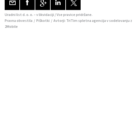
Uradni list d. o. o. – v likvidaciji / Vse pravice pridržane.
Pravna obvestila
/
Piškotki
/ Avtorji:
TriTim spletna agencija
v sodelovanju z
2Mobile