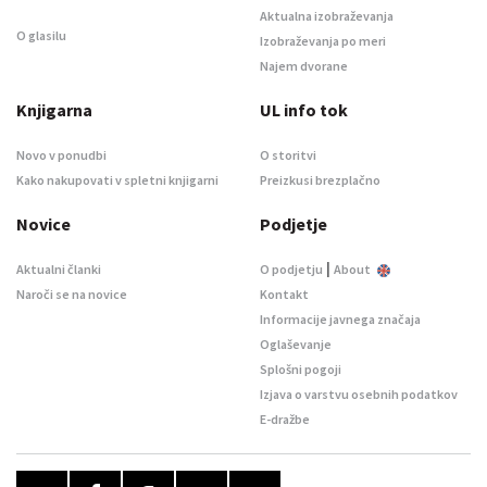
Aktualna izobraževanja
O glasilu
Izobraževanja po meri
Najem dvorane
Knjigarna
UL info tok
Novo v ponudbi
O storitvi
Kako nakupovati v spletni knjigarni
Preizkusi brezplačno
Novice
Podjetje
|
Aktualni članki
O podjetju
About
Naroči se na novice
Kontakt
Informacije javnega značaja
Oglaševanje
Splošni pogoji
Izjava o varstvu osebnih podatkov
E-dražbe