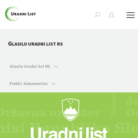
G
LASILO URADNI LIST RS
Glasilo Uradni list RS
Preklic dokumentov