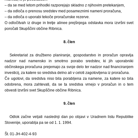
– da se med letom prihodki razporejajo skladno z njihovim pretekanjem,
– da odloča o prenosu sredstev med posameznimi nameni proračuna,
– da odloča o uporabi tekoče proračunske rezerve.
O odločitvah iz druge in tretje alinee prejšnjega odstavka mora izvršni svet
poročati Skupščini občine Ribnica.
8. člen
Sekretariat za družbeno planiranje, gospodarstvo in proračun opravlja
nadzor nad namensko in smotrno porabo sredstev, ki jih uporabniki
občinskega proračuna prejemajo za svoje delo ter nadzor nad financiranjem
investicij, za katere so sredstva delno ali v celoti zagotovljena iz proračuna.
Če ugotovi, da sredstva niso bila porabljena za namene, za katere so bila
odobrena, mora zahtevati, da se ta sredstva vrnejo v proračun in o tem
obvesti Izvršni svet Skupščine občine Ribnica.
9. člen
Odlok začne veljati naslednji dan po objavi v Uradnem listu Republike
Slovenije, uporablja pa se od 1. 1. 1994.
Št. 01-JH-402-4-93