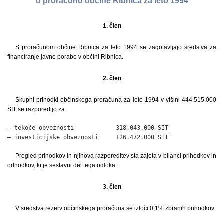
o proračunu občine Ribnica za leto 1994
1. člen
S proračunom občine Ribnica za leto 1994 se zagotavljajo sredstva za
financiranje javne porabe v občini Ribnica.
2. člen
Skupni prihodki občinskega proračuna za leto 1994 v višini 444.515.000
SIT se razporedijo za:
– tekoče obveznosti            318.043.000 SIT

– investicijske obveznosti     126.472.000 SIT
Pregled prihodkov in njihova razporeditev sta zajeta v bilanci prihodkov in
odhodkov, ki je sestavni del tega odloka.
3. člen
V sredstva rezerv občinskega proračuna se izloči 0,1% zbranih prihodkov.