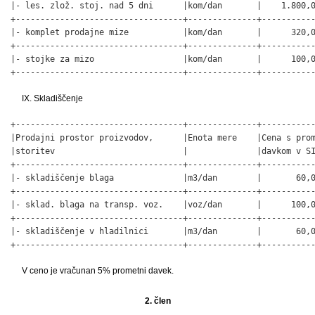
|- les. zlož. stoj. nad 5 dni      |kom/dan       |    1.800,0
+----------------------------------+--------------+-----------
|- komplet prodajne mize           |kom/dan       |      320,0
+----------------------------------+--------------+-----------
|- stojke za mizo                  |kom/dan       |      100,0
+----------------------------------+--------------+----------
IX. Skladiščenje
+----------------------------------+--------------+-----------
|Prodajni prostor proizvodov,      |Enota mere    |Cena s prom
|storitev                          |              |davkom v SI
+----------------------------------+--------------+-----------
|- skladiščenje blaga              |m3/dan        |       60,0
+----------------------------------+--------------+-----------
|- sklad. blaga na transp. voz.    |voz/dan       |      100,0
+----------------------------------+--------------+-----------
|- skladiščenje v hladilnici       |m3/dan        |       60,0
+----------------------------------+--------------+----------
V ceno je vračunan 5% prometni davek.
2. člen