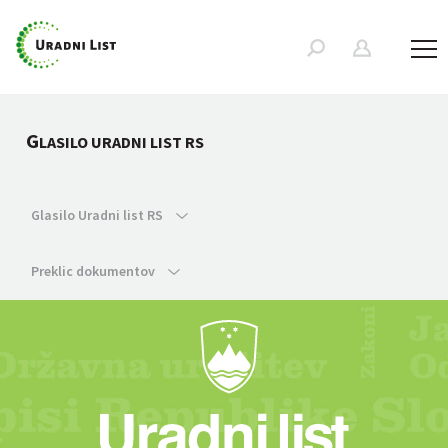
G
LASILO URADNI LIST RS
Glasilo Uradni list RS
Preklic dokumentov