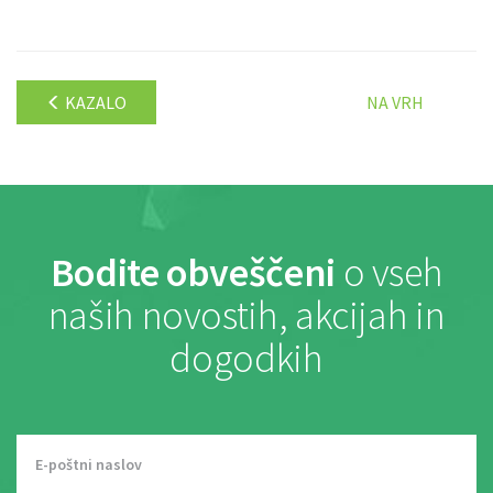
KAZALO
NA VRH
Bodite obveščeni
o vseh
naših novostih, akcijah in
dogodkih