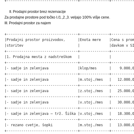
+----------------------------------+--------------+----------
II. Prodajni prostor brez rezervacije
Za prodajne prostore pod točko I./1.,2.,3. veljajo 100% višje cene.
III. Prodajni prostor za najem
+----------------------------------+--------------+-----------
|Prodajni prostor proizvodov,      |Enota mere    |Cena s prom
|storitev                          |              |davkom v SI
+----------------------------------+--------------+-----------
|1. Prodajna mesta z nadstreškom   |              |           
+----------------------------------+--------------+-----------
|- sadje in zelenjava              |klop/mes      |    9.000,0
+----------------------------------+--------------+-----------
|- sadje in zelenjava              |m.stoj./mes   |   12.000,0
+----------------------------------+--------------+-----------
|- sadje in zelenjava              |z.stoj./mes   |   25.000,0
+----------------------------------+--------------+-----------
|- sadje in zelenjava              |v.stoj./mes   |   30.000,0
+----------------------------------+--------------+-----------
|- sadje in zelenjava – trž. Šiška |v.stoj./mes   |   18.300,0
+----------------------------------+--------------+-----------
|- rezano cvetje, šopki            |m.stoj./mes   |   13.000,0
+----------------------------------+--------------+-----------