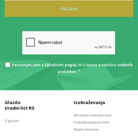
PRIJAVA
Seznanjen sem s
Splošnimi pogoji
in z
Izjavo o varstvu osebnih
podatkov
. *
Glasilo
Izobraževanja
Uradni list RS
Aktualna izobraževanja
O glasilu
Izobraževanja po meri
Najem dvorane