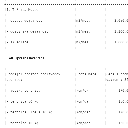
+----------------------------------+--------------+-----------
|4. Tržnica Moste                  |              |           
+----------------------------------+--------------+-----------
|- ostala dejavnost                |m2/mes.       |    2.050,0
+----------------------------------+--------------+-----------
|- gostinska dejavnost             |m2/mes.       |    2.200,0
+----------------------------------+--------------+-----------
|- skladišče                       |m2/mes.       |    1.000,0
+----------------------------------+--------------+----------
VII. Uporaba inventarja
+----------------------------------+--------------+-----------
|Prodajni prostor proizvodov,      |Enota mere    |Cena s prom
|storitev                          |              |davkom v SI
+----------------------------------+--------------+-----------
|- velika tehtnica                 |kom/ek        |      170,0
+----------------------------------+--------------+-----------
|- tehtnica 50 kg                  |kom/dan       |      150,0
+----------------------------------+--------------+-----------
|- tehtnica Libela 10 kg           |kom/dan       |      130,0
+----------------------------------+--------------+-----------
|- tehtnica 10 kg                  |kom/dan       |      120,0