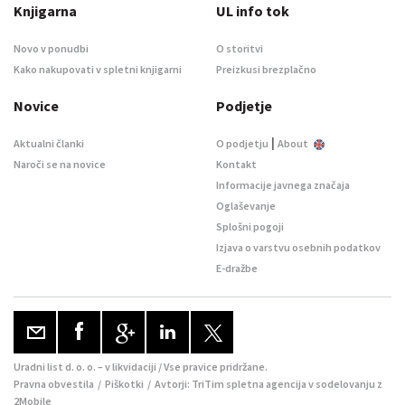
Knjigarna
UL info tok
Novo v ponudbi
O storitvi
Kako nakupovati v spletni knjigarni
Preizkusi brezplačno
Novice
Podjetje
|
Aktualni članki
O podjetju
About
Naroči se na novice
Kontakt
Informacije javnega značaja
Oglaševanje
Splošni pogoji
Izjava o varstvu osebnih podatkov
E-dražbe
Uradni list d. o. o. – v likvidaciji / Vse pravice pridržane.
Pravna obvestila
/
Piškotki
/ Avtorji:
TriTim spletna agencija
v sodelovanju z
2Mobile