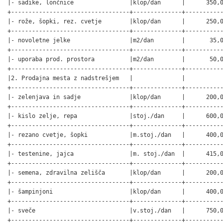
|- sadike, lončnice                |klop/dan      |      350,0
+----------------------------------+--------------+-----------
|- rože, šopki, rez. cvetje        |klop/dan      |      250,0
+----------------------------------+--------------+-----------
|- novoletne jelke                 |m2/dan        |       35,0
+----------------------------------+--------------+-----------
|- uporaba prod. prostora          |m2/dan        |       50,0
+----------------------------------+--------------+-----------
|2. Prodajna mesta z nadstrešjem   |              |           
+----------------------------------+--------------+-----------
|- zelenjava in sadje              |klop/dan      |      200,0
+----------------------------------+--------------+-----------
|- kislo zelje, repa               |stoj./dan     |      600,0
+----------------------------------+--------------+-----------
|- rezano cvetje, šopki            |m.stoj./dan   |      400,0
+----------------------------------+--------------+-----------
|- testenine, jajca                |m. stoj./dan  |      415,0
+----------------------------------+--------------+-----------
|- semena, zdravilna zelišča       |klop/dan      |      200,0
+----------------------------------+--------------+-----------
|- šampinjoni                      |klop/dan      |      400,0
+----------------------------------+--------------+-----------
|- sveče                           |v.stoj./dan   |      750,0
+----------------------------------+--------------+-----------