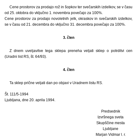
Cene prostorov za prodajo rož in šopkov ter svečarskih izdelkov, se v času
od 25. oktobra do vključno 1. novembra povečajo za 100%.
Cene prostorov za prodajo novoletnih jelk, okraskov in svečarskih izdelkov,
se v času od 21. decembra do vključno 31. decembra povečajo za 100%.
3. člen
Z dnem uveljavitve tega sklepa preneha veljati sklep o potrditvi cen
(Uradni list RS, št. 64/93).
4. člen
Ta sklep prične veljati dan po objavi v Uradnem listu RS.
Št. 111/5-1994
Ljubljana, dne 20. aprila 1994.
Predsednik
Izvršnega sveta
Skupščine mesta
Ljubljane
Marjan Vidmar l. r.