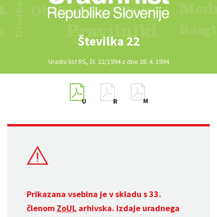
Številka 22
Uradni list RS, št. 22/1994 z dne 28. 4. 1994
Prikazana vsebina je v skladu s 33.
členom
ZoUL
arhivska. Izdaje uradnega