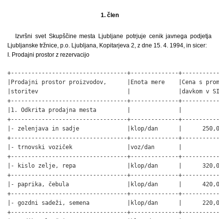
1. člen
Izvršni svet Skupščine mesta Ljubljane potrjuje cenik javnega podjetja
Ljubljanske tržnice, p.o. Ljubljana, Kopitarjeva 2, z dne 15. 4. 1994, in sicer:
I. Prodajni prostor z rezervacijo
+----------------------------------+--------------+-----------
|Prodajni prostor proizvodov,      |Enota mere    |Cena s prom
|storitev                          |              |davkom v SI
+----------------------------------+--------------+-----------
|1. Odkrita prodajna mesta         |              |           
+----------------------------------+--------------+-----------
|- zelenjava in sadje              |klop/dan      |      250,0
+----------------------------------+--------------+-----------
|- trnovski voziček                |voz/dan       |           
+----------------------------------+--------------+-----------
|- kislo zelje, repa               |klop/dan      |      320,0
+----------------------------------+--------------+-----------
|- paprika, čebula                 |klop/dan      |      420,0
+----------------------------------+--------------+-----------
|- gozdni sadeži, semena           |klop/dan      |      220,0
+----------------------------------+--------------+-----------