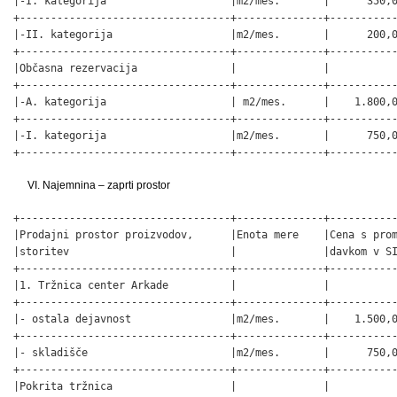
|-I. kategorija                    |m2/mes.       |      350,0
+----------------------------------+--------------+-----------
|-II. kategorija                   |m2/mes.       |      200,0
+----------------------------------+--------------+-----------
|Občasna rezervacija               |              |           
+----------------------------------+--------------+-----------
|-A. kategorija                    | m2/mes.      |    1.800,0
+----------------------------------+--------------+-----------
|-I. kategorija                    |m2/mes.       |      750,0
+----------------------------------+--------------+----------
VI. Najemnina – zaprti prostor
+----------------------------------+--------------+-----------
|Prodajni prostor proizvodov,      |Enota mere    |Cena s prom
|storitev                          |              |davkom v SI
+----------------------------------+--------------+-----------
|1. Tržnica center Arkade          |              |           
+----------------------------------+--------------+-----------
|- ostala dejavnost                |m2/mes.       |    1.500,0
+----------------------------------+--------------+-----------
|- skladišče                       |m2/mes.       |      750,0
+----------------------------------+--------------+-----------
|Pokrita tržnica                   |              |           