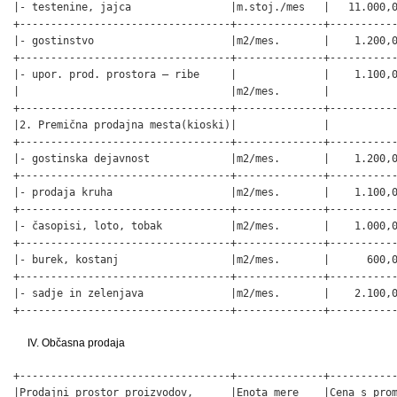
|- testenine, jajca                |m.stoj./mes   |   11.000,0
+----------------------------------+--------------+-----------
|- gostinstvo                      |m2/mes.       |    1.200,0
+----------------------------------+--------------+-----------
|- upor. prod. prostora – ribe     |              |    1.100,0
|                                  |m2/mes.       |           
+----------------------------------+--------------+-----------
|2. Premična prodajna mesta(kioski)|              |           
+----------------------------------+--------------+-----------
|- gostinska dejavnost             |m2/mes.       |    1.200,0
+----------------------------------+--------------+-----------
|- prodaja kruha                   |m2/mes.       |    1.100,0
+----------------------------------+--------------+-----------
|- časopisi, loto, tobak           |m2/mes.       |    1.000,0
+----------------------------------+--------------+-----------
|- burek, kostanj                  |m2/mes.       |      600,0
+----------------------------------+--------------+-----------
|- sadje in zelenjava              |m2/mes.       |    2.100,0
+----------------------------------+--------------+----------
IV. Občasna prodaja
+----------------------------------+--------------+-----------
|Prodajni prostor proizvodov,      |Enota mere    |Cena s prom