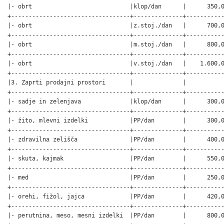
|- obrt                            |klop/dan      |      350,0
+----------------------------------+--------------+-----------
|- obrt                            |z.stoj./dan   |      700,0
+----------------------------------+--------------+-----------
|- obrt                            |m.stoj./dan   |      800,0
+----------------------------------+--------------+-----------
|- obrt                            |v.stoj./dan   |    1.600,0
+----------------------------------+--------------+-----------
|3. Zaprti prodajni prostori       |              |           
+----------------------------------+--------------+-----------
|- sadje in zelenjava              |klop/dan      |      300,0
+----------------------------------+--------------+-----------
|- žito, mlevni izdelki            |PP/dan        |      300,0
+----------------------------------+--------------+-----------
|- zdravilna zelišča               |PP/dan        |      400,0
+----------------------------------+--------------+-----------
|- skuta, kajmak                   |PP/dan        |      550,0
+----------------------------------+--------------+-----------
|- med                             |PP/dan        |      250,0
+----------------------------------+--------------+-----------
|- orehi, fižol, jajca             |PP/dan        |      420,0
+----------------------------------+--------------+-----------
|- perutnina, meso, mesni izdelki  |PP/dan        |      800,0