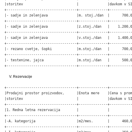
|storitev                          |              |davkom v SI
+----------------------------------+--------------+-----------
|- sadje in zelenjava              |m. stoj./dan  |      700,0
+----------------------------------+--------------+-----------
|- sadje in zelenjava              |z.stoj./dan   |    1.200,0
+----------------------------------+--------------+-----------
|- sadje in zelenjava              |v.stoj./dan   |    1.400,0
+----------------------------------+--------------+-----------
|- rezano cvetje, šopki            |m.stoj./dan   |      700,0
+----------------------------------+--------------+-----------
|- testenine, jajca                |m.stoj./dan   |      500,0
+----------------------------------+--------------+----------
V. Rezervacije
+----------------------------------+--------------+-----------
|Prodajni prostor proizvodov,      |Enota mere    |Cena s prom
|storitev                          |              |davkom v SI
+----------------------------------+--------------+-----------
|1. Redna letna rezervacija        |              |           
+----------------------------------+--------------+-----------
|-A. kategorija                    |m2/mes.       |      460,0
+----------------------------------+--------------+-----------