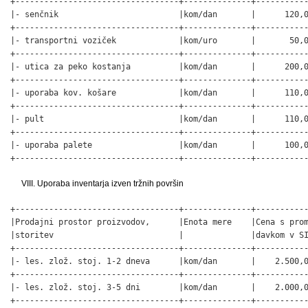
+----------------------------------+--------------+-----------
|- senčnik                         |kom/dan       |      120,0
+----------------------------------+--------------+-----------
|- transportni voziček             |kom/uro       |       50,0
+----------------------------------+--------------+-----------
|- utica za peko kostanja          |kom/dan       |      200,0
+----------------------------------+--------------+-----------
|- uporaba kov. košare             |kom/dan       |      110,0
+----------------------------------+--------------+-----------
|- pult                            |kom/dan       |      110,0
+----------------------------------+--------------+-----------
|- uporaba palete                  |kom/dan       |      100,0
+----------------------------------+--------------+----------
VIII. Uporaba inventarja izven tržnih površin
+----------------------------------+--------------+-----------
|Prodajni prostor proizvodov,      |Enota mere    |Cena s prom
|storitev                          |              |davkom v SI
+----------------------------------+--------------+-----------
|- les. zlož. stoj. 1-2 dneva      |kom/dan       |    2.500,0
+----------------------------------+--------------+-----------
|- les. zlož. stoj. 3-5 dni        |kom/dan       |    2.000,0
+----------------------------------+--------------+-----------