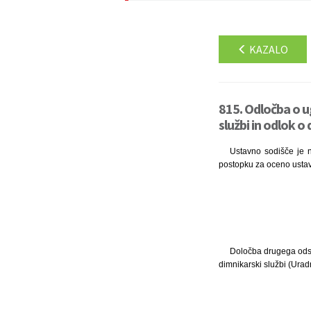
KAZALO
815. Odločba o u
službi in odlok o
Ustavno sodišče je n
postopku za oceno ustavn
Določba drugega odsta
dimnikarski službi (Uradn