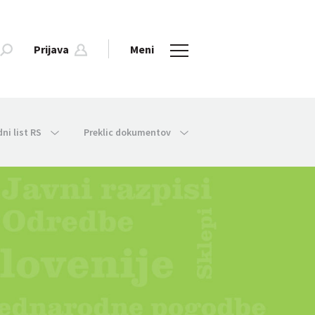
Prijava
Meni
dni list RS
Preklic dokumentov