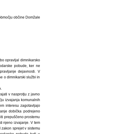
a območju občine Domžale
 bo opravljal dimnikarsko
odarske pobude, ker ne
avljanje dejavnosti. V
e o dimnikarski službi in
o.
ati v nasprotju z javno
čju izvajanja komunalnih
em interesu zagotavljajo
ivanje dobička podrejeno
 biti prepuščeno prostemu
ti njeno izvajanje. V tem
l zakon sprejet v sistemu