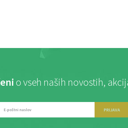
eni
o vseh naših novostih, akci
PRIJAVA