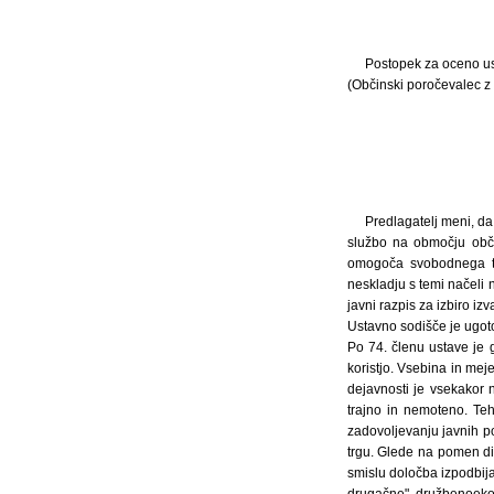
Postopek za oceno ust
(Občinski poročevalec z 
Predlagatelj meni, da
službo na območju obč
omogoča svobodnega tr
neskladju s temi načeli 
javni razpis za izbiro izv
Ustavno sodišče je ugoto
Po 74. členu ustave je
koristjo. Vsebina in me
dejavnosti je vsekakor 
trajno in nemoteno. Teh
zadovoljevanju javnih po
trgu. Glede na pomen dim
smislu določba izpodbija