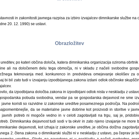
avnosti in zakonitosti javnega razpisa za izbiro izvajalcev dimnikarske službe n
dne 20. 12. 1990) se ustavi.
Obrazložitev
 ureditev, po kateri občina določa, katera dimnikarska organizacija oziroma obrtnik
ine ali na določenem delu tega območja, ni v skladu z načeli svobodne gosp
žnega tekmovanja med. konkurenco in predvideva omejevanje okolišev za opr
naj bi bil zato tudi v izvajanju izpodbijanega zakona izdani odlok občinske skupščin
ajalcev.
vilo, da izpodbijana določba zakona in izpodbijani odlok nista v neskladju z ustav
 gospodarska pobuda svobodna, vendar pa se gospodarska dejavnost ne sme izvaj
je javne koristi so razvidne iz zakonske ureditve posameznega področja. Na podro
najpomembnejše, da se materialne javne dobrine kot proizvodi in storitve v javn
 javnih potreb ni mogoče vedno in v celoti zagotavljati na trgu, saj je, pridob
treb. Dimnikarska dejavnost tudi sodi v ta okvir in zato njeno izvajanje ne more
nikarske dejavnosti, kot izhaja iz zakonske ureditve, je občina dolžna zagotavlja
nega 2. člena zakona o dimnikarski službi ni v neskladju z ustavo, pa čeprav je bi