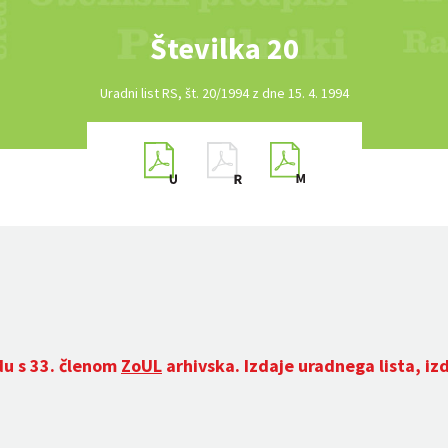
Številka 20
Uradni list RS, št. 20/1994 z dne 15. 4. 1994
du s 33. členom
ZoUL
arhivska. Izdaje uradnega lista, iz