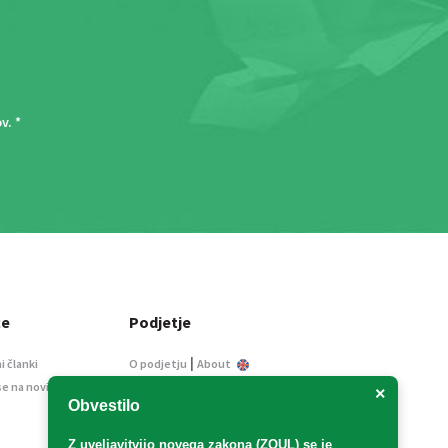
ov
. *
ce
Podjetje
|
i članki
O podjetju
About
se na novice
Kontakt
×
Obvestilo
Informacije javnega
značaja
Z uveljavitvijo
novega zakona (ZOUL)
se je