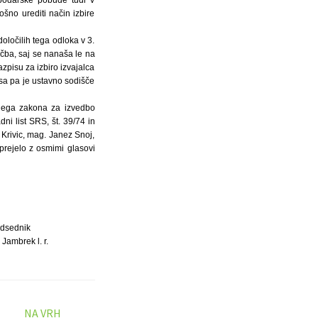
podarske pobude tudi v
šno urediti način izbire
oločilih tega odloka v 3.
očba, saj se nanaša le na
zpisu za izbiro izvajalca
isa pa je ustavno sodišče
vnega zakona za izvedbo
i list SRS, št. 39/74 in
 Krivic, mag. Janez Snoj,
sprejelo z osmimi glasovi
dsednik
 Jambrek l. r.
NA VRH