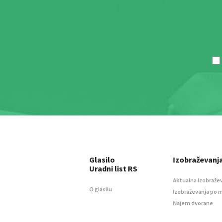
Glasilo
Izobraževanj
Uradni list RS
Aktualna izobraže
O glasilu
Izobraževanja po 
Najem dvorane