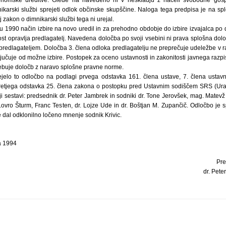
nomske ureditve. Glede na navedeno ni v neskladju z načeli svobodne gos
ikarski službi sprejeti odlok občinske skupščine. Naloga tega predpisa je na splo
 zakon o dimnikarski službi tega ni urejal.
etu 1990 način izbire na novo uredil in za prehodno obdobje do izbire izvajalca po d
ost opravlja predlagatelj. Navedena določba po svoji vsebini ni prava splošna dol
redlagateljem. Določba 3. člena odloka predlagatelju ne preprečuje udeležbe v ra
ključuje od možne izbire. Postopek za oceno ustavnosti in zakonitosti javnega razp
vsebuje določb z naravo splošne pravne norme.
ejelo to odločbo na podlagi prvega odstavka 161. člena ustave, 7. člena usta
tretjega odstavka 25. člena zakona o postopku pred Ustavnim sodiščem SRS (Uradn
ji sestavi: predsednik dr. Peter Jambrek in sodniki dr. Tone Jerovšek, mag. Matevž
Lovro Šturm, Franc Testen, dr. Lojze Ude in dr. Boštjan M. Zupančič. Odločbo je 
e dal odklonilno ločeno mnenje sodnik Krivic.
a 1994
Pre
dr. Peter