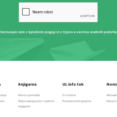
Seznanjen sem s
Splošnimi pogoji
in z
Izjavo o varstvu osebnih podatk
a
Knjigarna
UL info tok
Novi
vanja
Novo v ponudbi
O storitvi
Aktualn
meri
Kako nakupovati v spletni
Preizkusi brezplačno
Naroči 
knjigarni