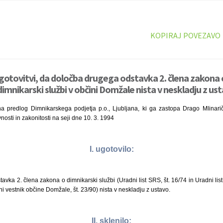
KOPIRAJ POVEZAVO
gotovitvi, da določba drugega odstavka 2. člena zakona 
 dimnikarski službi v občini Domžale nista v neskladju z us
a predlog Dimnikarskega podjetja p.o., Ljubljana, ki ga zastopa Drago Mlinarič,
osti in zakonitosti na seji dne 10. 3. 1994
I. ugotovilo:
vka 2. člena zakona o dimnikarski službi (Uradni list SRS, št. 16/74 in Uradni list 
i vestnik občine Domžale, št. 23/90) nista v neskladju z ustavo.
II. sklenilo: