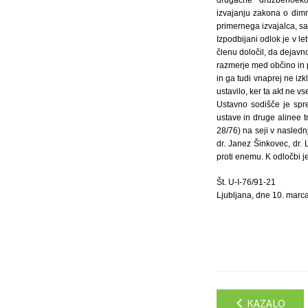
drugačne" družbenoeko
izvajanju zakona o dimn
primernega izvajalca, saj
Izpodbijani odlok je v l
členu določil, da dejavn
razmerje med občino in p
in ga tudi vnaprej ne iz
ustavilo, ker ta akt ne 
Ustavno sodišče je spr
ustave in druge alinee 
28/76) na seji v nasledn
dr. Janez Šinkovec, dr. 
proti enemu. K odločbi j
Št. U-I-76/91-21
Ljubljana, dne 10. marc
KAZALO