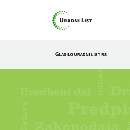
G
LASILO URADNI LIST RS