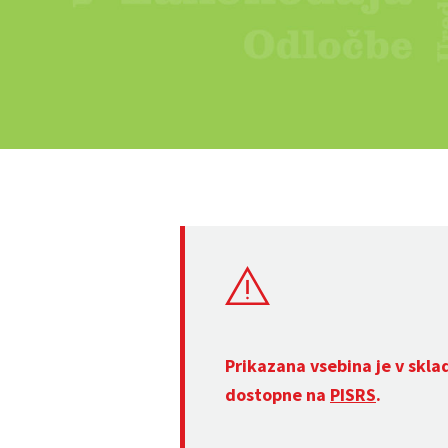
Prikazana vsebina je v skla
dostopne na
PISRS
.