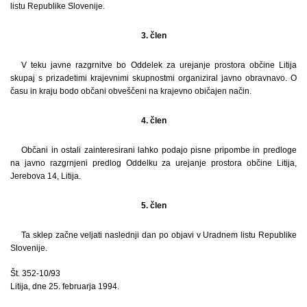
listu Republike Slovenije.
3. člen
V teku javne razgrnitve bo Oddelek za urejanje prostora občine Litija
skupaj s prizadetimi krajevnimi skupnostmi organiziral javno obravnavo. O
času in kraju bodo občani obveščeni na krajevno običajen način.
4. člen
Občani in ostali zainteresirani lahko podajo pisne pripombe in predloge
na javno razgrnjeni predlog Oddelku za urejanje prostora občine Litija,
Jerebova 14, Litija.
5. člen
Ta sklep začne veljati naslednji dan po objavi v Uradnem listu Republike
Slovenije.
Št. 352-10/93
Litija, dne 25. februarja 1994.