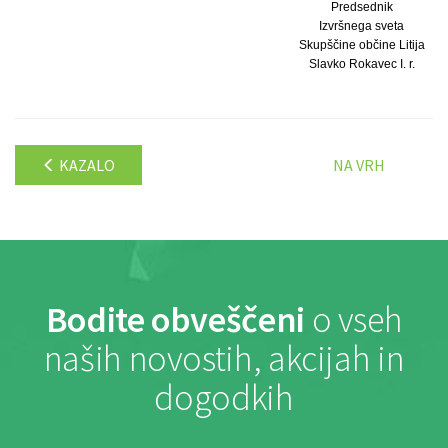
Predsednik
Izvršnega sveta
Skupščine občine Litija
Slavko Rokavec I. r.
KAZALO
NA VRH
Bodite obveščeni
o vseh
naših novostih, akcijah in
dogodkih