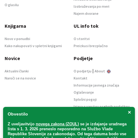
O glasilu
Izobraževanja po meri
Najem dvorane
Knjigarna
UL info tok
Novo v ponudbi
O storitvi
Kako nakupovati v spletni knjigarni
Preizkusi brezplačno
Novice
Podjetje
|
Aktualni članki
O podjetju
About
Naroči se na novice
Kontakt
Informacije javnega značaja
Oglaševanje
Splošni pogoji
Izjava o varstvu osebnih podatkov
×
E-dražbe
Obvestilo
Z uveljavitvijo
novega zakona (ZOUL)
se je
izdajanje uradnega
lista s 1. 3. 2026 preneslo
neposredno
na Službo Vlade
Republike Slovenije za zakonodajo
. Od tega datuma bodo vse