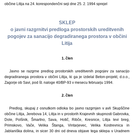
občine Litija na 24. korespondenčni seji dne 25. 2. 1994 sprejel
SKLEP
o javni razgrnitvi predloga prostorskih ureditvenih
pogojev za sanacijo degradiranega prostora v občini
Litija
1. člen
Javno se razgrne predlog prostorskih ureditvenih pogojev za sanacijo
degradiranega prostora v občini Litija, ki ga je izdelal Beton-projekt, d.o.o.,
Zagorje ob Savi, pod št. naloge 40/BP-93 v mesecu februarju 1994.
2. člen
Predlog, skupaj z osnutkom odloka bo javno razgrnjen v avli Skupščine
občine Litija, Jerebova 14, Litija in v prostorih Krajevnih skupnosti Gabrovka,
Dole, Polšnik, Šmartno, Sava, Hotič, Ribče, Kresnice, Litija levi breg,
Primskovo, Vače, Velika Štanga, Vintarjevec, Velika Kostrevnica in
Jablaniška dolina, in sicer 30 dni od dneva objave tega sklepa v Uradnem