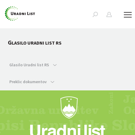
G
LASILO URADNI LIST RS
Glasilo Uradni list RS
Preklic dokumentov