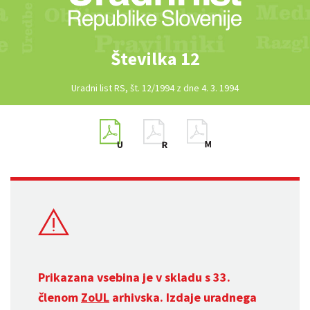
Številka 12
Uradni list RS, št. 12/1994 z dne 4. 3. 1994
Prikazana vsebina je v skladu s 33.
členom
ZoUL
arhivska. Izdaje uradnega