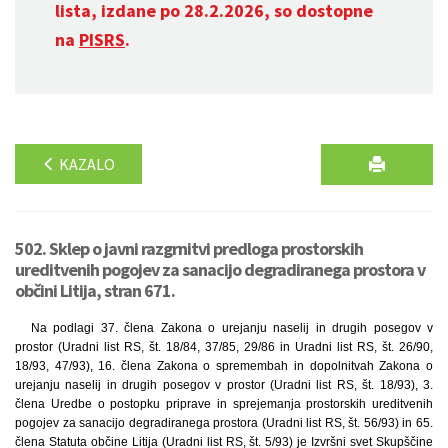
lista, izdane po 28.2.2026, so dostopne
na
PISRS
.
KAZALO
502. Sklep o javni razgrnitvi predloga prostorskih
ureditvenih pogojev za sanacijo degradiranega prostora v
občini Litija, stran 671.
Na podlagi 37. člena Zakona o urejanju naselij in drugih posegov v
prostor (Uradni list RS, št. 18/84, 37/85, 29/86 in Uradni list RS, št. 26/90,
18/93, 47/93), 16. člena Zakona o spremembah in dopolnitvah Zakona o
urejanju naselij in drugih posegov v prostor (Uradni list RS, št. 18/93), 3.
člena Uredbe o postopku priprave in sprejemanja prostorskih ureditvenih
pogojev za sanacijo degradiranega prostora (Uradni list RS, št. 56/93) in 65.
člena Statuta občine Litija (Uradni list RS, št. 5/93) je Izvršni svet Skupščine