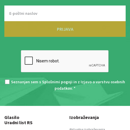
PRIJAVA
Seznanjen sem s
Splošnimi pogoji
in z
Izjavo o varstvu osebnih
podatkov
. *
Glasilo
Izobraževanja
Uradni list RS
Aktualna izobraževanja