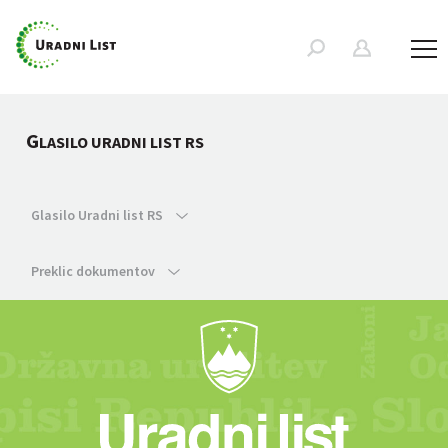
G
LASILO URADNI LIST RS
Glasilo Uradni list RS
Preklic dokumentov