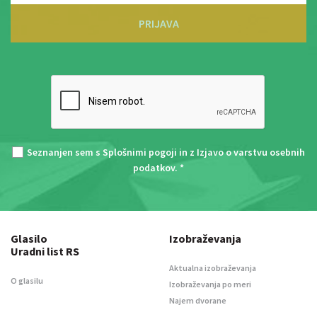
PRIJAVA
Seznanjen sem s
Splošnimi pogoji
in z
Izjavo o varstvu osebnih
podatkov
. *
Glasilo
Izobraževanja
Uradni list RS
Aktualna izobraževanja
O glasilu
Izobraževanja po meri
Najem dvorane