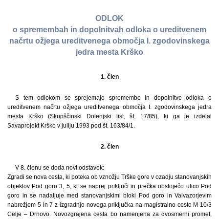
ODLOK
o spremembah in dopolnitvah odloka o ureditvenem
načrtu ožjega ureditvenega območja I. zgodovinskega
jedra mesta Krško
1. člen
S tem odlokom se sprejemajo spremembe in dopolnitve odloka o
ureditvenem načrtu ožjega ureditvenega območja I. zgodovinskega jedra
mesta Krško (Skupščinski Dolenjski list, št. 17/85), ki ga je izdelal
Savaprojekt Krško v juliju 1993 pod št. 163/84/1.
2. člen
V 8. členu se doda novi odstavek:
Zgradi se nova cesta, ki poteka ob vznožju Trške gore v ozadju stanovanjskih
objektov Pod goro 3, 5, ki se naprej priključi in prečka obstoječo ulico Pod
goro in se nadaljuje med stanovanjskimi bloki Pod goro in Valvazorjevim
nabrežjem 5 in 7 z izgradnjo novega priključka na magistralno cesto M 10/3
Celje – Drnovo. Novozgrajena cesta bo namenjena za dvosmerni promet,