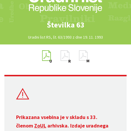
Številka 63
Uradni list RS, št. 63/1993 z dne 19. 11. 1993
Prikazana vsebina je v skladu s 33.
členom
ZoUL
arhivska. Izdaje uradnega