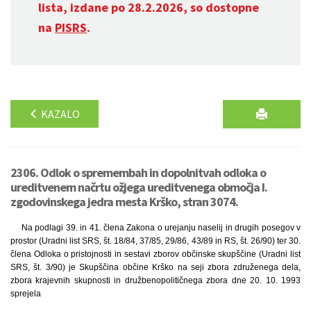
lista, izdane po 28.2.2026, so dostopne
na
PISRS
.
KAZALO
2306. Odlok o spremembah in dopolnitvah odloka o
ureditvenem načrtu ožjega ureditvenega območja I.
zgodovinskega jedra mesta Krško, stran 3074.
Na podlagi 39. in 41. člena Zakona o urejanju naselij in drugih posegov v
prostor (Uradni list SRS, št. 18/84, 37/85, 29/86, 43/89 in RS, št. 26/90) ter 30.
člena Odloka o pristojnosti in sestavi zborov občinske skupščine (Uradni list
SRS, št. 3/90) je Skupščina občine Krško na seji zbora združenega dela,
zbora krajevnih skupnosti in družbenopolitičnega zbora dne 20. 10. 1993
sprejela