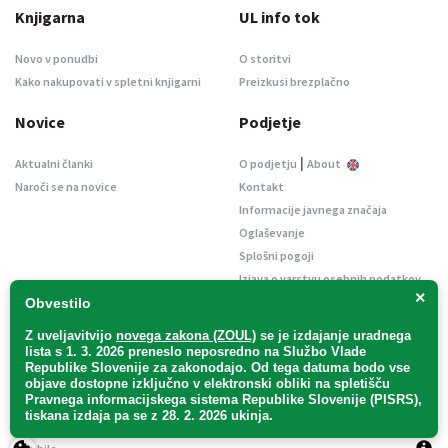
Knjigarna
UL info tok
Novo v ponudbi
O storitvi
Kako nakupovati v spletni knjigarni
Preizkusi brezplačno
Novice
Podjetje
|
Aktualni članki
O podjetju
About
Naroči se na novice
Kontakt
Informacije javnega značaja
Oglaševanje
Splošni pogoji
Izjava o varstvu osebnih podatkov
×
E-dražbe
Obvestilo
Z uveljavitvijo
novega zakona (ZOUL)
se je
izdajanje uradnega
lista s 1. 3. 2026 preneslo
neposredno
na Službo Vlade
Republike Slovenije za zakonodajo
. Od tega datuma bodo vse
objave dostopne izključno v elektronski obliki na spletišču
Pravnega informacijskega sistema Republike Slovenije (PISRS),
Uradni list d. o. o. – v likvidaciji / Vse pravice pridržane.
tiskana izdaja pa se z 28. 2. 2026 ukinja.
Pravna obvestila
/
Piškotki
/ Avtorji:
TriTim spletna agencija
v sodelovanju z