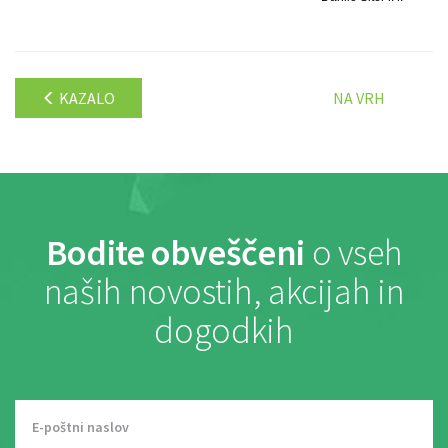
KAZALO
NA VRH
Bodite obveščeni
o vseh
naših novostih, akcijah in
dogodkih