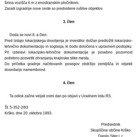
širina vozišča 6 m z enostranskim pločnikom.
Zaradi izgradnje nove ceste so predvidene rušitve objektov.
3. člen
Doda se novi 8. a člen:
Pred izdajo lokacijskega dovoljenja je investitor dolžan predložiti lokacijsko-
tehnično dokumentacijo in soglasja, ki bodo določena v upravnem postopku.
Pri izdelavi lokacijsko-tehnične dokumentacije je posebno pozornost
potrebno posvetiti ohranjanju krajinske slike mesta.
Do pričetka gradnje načrtovanih posegov obdržijo zemljišča in objekti
dosedanjo namembnost.
4. člen
Ta odlok začne veljati osmi dan po objavi v Uradnem listu RS.
Št. 5-352-2/93
Krško, dne 20. oktobra 1993.
Predsednik
Skupščine občine Krško
Danilo Siter l. r.