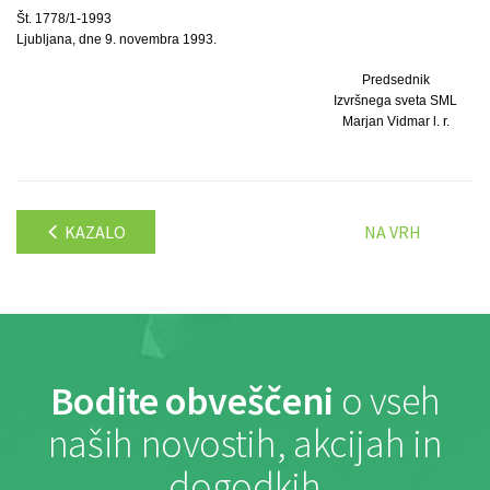
Št. 1778/1-1993
Ljubljana, dne 9. novembra 1993.
Predsednik
Izvršnega sveta SML
Marjan Vidmar l. r.
KAZALO
NA VRH
Bodite obveščeni
o vseh
naših novostih, akcijah in
dogodkih