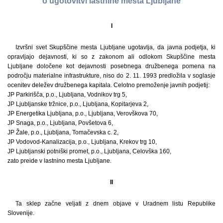
o ugotovitvi lastnine mesta Ljubljane
I
Izvršni svet Skupščine mesta Ljubljane ugotavlja, da javna podjetja, ki
opravljajo dejavnosti, ki so z zakonom ali odlokom Skupščine mesta
Ljubljane določene kot dejavnosti posebnega družbenega pomena na
področju materialne infrastrukture, niso do 2. 11. 1993 predložila v soglasje
ocenitev deležev družbenega kapitala. Celotno premoženje javnih podjetij:
JP Parkirišča, p.o., Ljubljana, Vodnikov trg 5,
JP Ljubljanske tržnice, p.o., Ljubljana, Kopitarjeva 2,
JP Energetika Ljubljana, p.o., Ljubljana, Verovškova 70,
JP Snaga, p.o., Ljubljana, Povšetova 6,
JP Žale, p.o., Ljubljana, Tomačevska c. 2,
JP Vodovod-Kanalizacija, p.o., Ljubljana, Krekov trg 10,
JP Ljubljanski potniški promet, p.o., Ljubljana, Celovška 160,
zato preide v lastnino mesta Ljubljane.
II
Ta sklep začne veljati z dnem objave v Uradnem listu Republike
Slovenije.