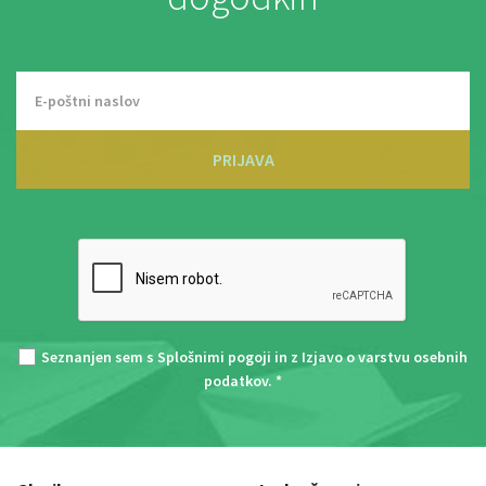
PRIJAVA
Seznanjen sem s
Splošnimi pogoji
in z
Izjavo o varstvu osebnih
podatkov
. *