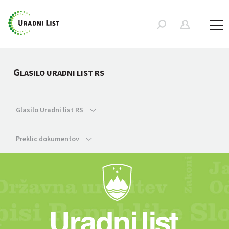
G
LASILO URADNI LIST RS
Glasilo Uradni list RS
Preklic dokumentov