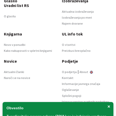
Glasilo
Izobraževanja
Uradni list RS
Aktualna izobraževanja
O glasilu
Izobraževanja po meri
Najem dvorane
Knjigarna
UL info tok
Novo v ponudbi
O storitvi
Kako nakupovati v spletni knjigarni
Preizkusi brezplačno
Novice
Podjetje
|
Aktualni članki
O podjetju
About
Naroči se na novice
Kontakt
Informacije javnega značaja
Oglaševanje
Splošni pogoji
Izjava o varstvu osebnih podatkov
×
E-dražbe
Obvestilo