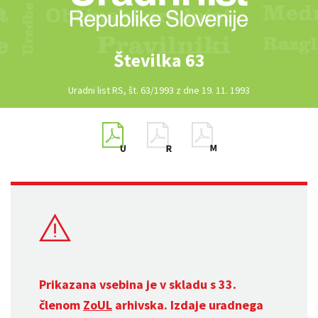
Številka 63
Uradni list RS, št. 63/1993 z dne 19. 11. 1993
Prikazana vsebina je v skladu s 33.
členom
ZoUL
arhivska. Izdaje uradnega