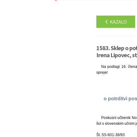
KAZALO
1583. Sklep o po
Irena Lipovec, s
Na podlagi 16. člena 
sprejel
o potrditvi p
Poskusni učbenik Non 
šol s slovenskim učnim
Št. SS-601-38/93