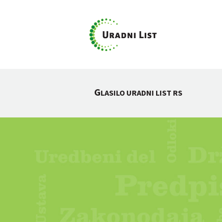
G
LASILO URADNI LIST RS