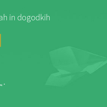
jah in dogodkih
ov
. *