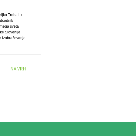
eljko Troha l. r.
dsednik
vnega sveta
ke Slovenije
in izobraževanje
NA VRH