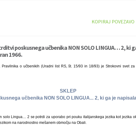
KOPIRAJ POVEZAVO
trditvi poskusnega učbenika NON SOLO LINGUA… 2, ki ga
tran 1966.
Pravilnika o učbenikih (Uradni list RS, št. 15/93 in 18/93) je Strokovni svet za
SKLEP
oskusnega učbenika NON SOLO LINGUA... 2, ki ga je napisala
solo Lingua.... 2 se potrdi za uporabo pri pouku italijanskega jezika kot jezika oko
 jezikom na narodnostno mešanem območju na Obali.