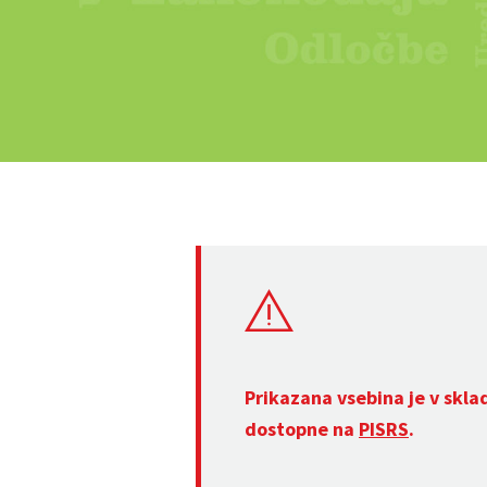
Prikazana vsebina je v skla
dostopne na
PISRS
.