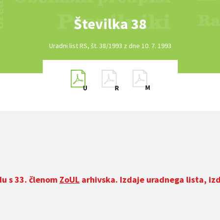
Številka 38
Uradni list RS, št. 38/1993 z dne 10. 7. 1993
du s 33. členom
ZoUL
arhivska. Izdaje uradnega lista, iz