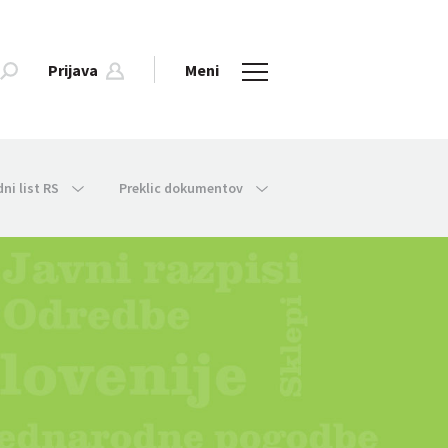
Prijava
Meni
dni list RS
Preklic dokumentov