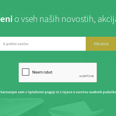
eni
o vseh naših novostih, akci
PRIJAVA
Seznanjen sem s
Splošnimi pogoji
in z
Izjavo o varstvu osebnih podatk