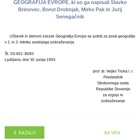
GEOGRAFIJA EVROPE, ki so ga napisali Slavko
Brinovec, Borut Drobnjak, Mirko Pak in Jurij
Senegačnik
Učbenik in delovni zvezek Geografija Evrope se potrdi za pouk geografije
v 2. in 3. letniku srednjega izobraževanja.
Št. SS-601-36/93
Ljubljana, dne 30. junija 1993.
prof. dr. Veljko Troha l. r.
Predsednik
Strokovnega sveta
Republike Slovenije
za vzgojo in
izobraževanje
KAZALO
NA VRH