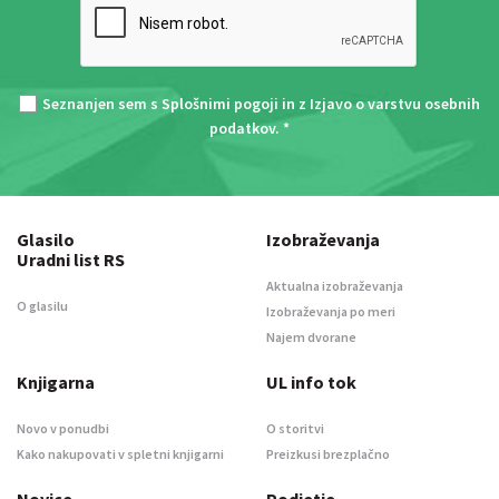
Seznanjen sem s
Splošnimi pogoji
in z
Izjavo o varstvu osebnih
podatkov
. *
Glasilo
Izobraževanja
Uradni list RS
Aktualna izobraževanja
O glasilu
Izobraževanja po meri
Najem dvorane
Knjigarna
UL info tok
Novo v ponudbi
O storitvi
Kako nakupovati v spletni knjigarni
Preizkusi brezplačno
Novice
Podjetje