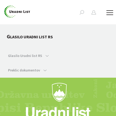
G
LASILO URADNI LIST RS
Glasilo Uradni list RS
Preklic dokumentov