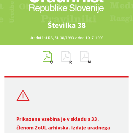
Številka 38
Uradni list RS, št. 38/1993 z dne 10. 7. 1993
Prikazana vsebina je v skladu s 33.
členom
ZoUL
arhivska. Izdaje uradnega