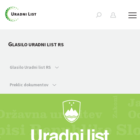
G
LASILO URADNI LIST RS
Glasilo Uradni list RS
Preklic dokumentov