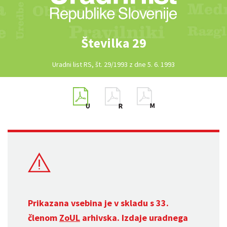
Številka 29
Uradni list RS, št. 29/1993 z dne 5. 6. 1993
Prikazana vsebina je v skladu s 33.
členom
ZoUL
arhivska. Izdaje uradnega