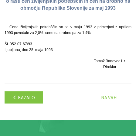
o rasti cen življenjskih potrebščin in cen na drobno na
območju Republike Slovenije za maj 1993
Cene življenjskih potrebščin so se v maju 1993 v primerjavi z aprilom
1993 povečale za 2,0%, cene na drobno pa za 1,4%.
Št. 052-07-67/93
Ljubljana, dne 28. maja 1993.
Tomaž Banovec l. r.
Direktor
KAZALO
NA VRH