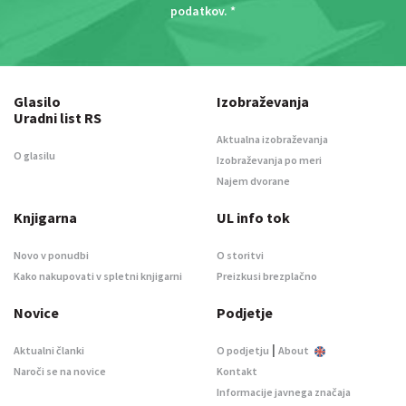
podatkov
. *
Glasilo
Izobraževanja
Uradni list RS
Aktualna izobraževanja
O glasilu
Izobraževanja po meri
Najem dvorane
Knjigarna
UL info tok
Novo v ponudbi
O storitvi
Kako nakupovati v spletni knjigarni
Preizkusi brezplačno
Novice
Podjetje
|
Aktualni članki
O podjetju
About
Naroči se na novice
Kontakt
Informacije javnega značaja