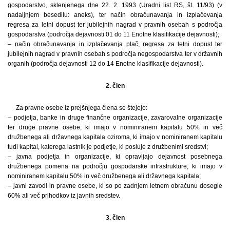
gospodarstvo, sklenjenega dne 22. 2. 1993 (Uradni list RS, št. 11/93) (v
nadaljnjem besedilu: aneks), ter način obračunavanja in izplačevanja
regresa za letni dopust ter jubilejnih nagrad v pravnih osebah s področja
gospodarstva (področja dejavnosti 01 do 11 Enotne klasifikacije dejavnosti);
– način obračunavanja in izplačevanja plač, regresa za letni dopust ter
jubilejnih nagrad v pravnih osebah s področja negospodarstva ter v državnih
organih (področja dejavnosti 12 do 14 Enotne klasifikacije dejavnosti).
2. člen
Za pravne osebe iz prejšnjega člena se štejejo:
– podjetja, banke in druge finančne organizacije, zavarovalne organizacije
ter druge pravne osebe, ki imajo v nominiranem kapitalu 50% in več
družbenega ali državnega kapitala oziroma, ki imajo v nominiranem kapitalu
tudi kapital, katerega lastnik je podjetje, ki posluje z družbenimi sredstvi;
– javna podjetja in organizacije, ki opravljajo dejavnost posebnega
družbenega pomena na področju gospodarske infrastrukture, ki imajo v
nominiranem kapitalu 50% in več družbenega ali državnega kapitala;
– javni zavodi in pravne osebe, ki so po zadnjem letnem obračunu dosegle
60% ali več prihodkov iz javnih sredstev.
3. člen