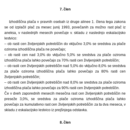
7. člen
Izhodiščna plača v pravnih osebah iz druge alinee 1. člena tega zakona
se od izplačil plač za mesec junij 1993, povečanih za možno rast plač iz
aneksa, v naslednjih mesecih povečuje v. skladu z naslednjo eskalacijsko
lestvico:
– ob rasti cen življenjskih potrebščin do vključno 3,0% se sredstva za plače
oziroma izhodiščna plača ne povečajo;
– ob rasti cen nad 3,0% do vključno 5,0% se sredstva za plače oziroma
izhodiščna plača lahko povečajo za 70% rasti cen življenjskih potrebščin;
– ob rasti cen življenjskih potrebščin nad 5,0% do vključno 8,0% se sredstva
za plače oziroma izhodiščna plača lahko povečajo za 80% rasti cen
življenjskih potrebščin;
– ob rasti cen življenjskih potrebščin nad 8,0% se sredstva za plače oziroma
izhodiščna plača lahko povečajo za 90% rasti cen življenjskih potrebščin.
Če v dveh zaporednih mesecih mesečna rast cen življenjskih potrebščin ne
preseže 3,0%, se sredstva za plače oziroma izhodiščna plača lahko
povečajo za kumulativno rast cen življenjskih potrebščin za ta dva meseca, v
skladu z eskalacijsko lestvico iz prejšnjega odstavka.
8. člen