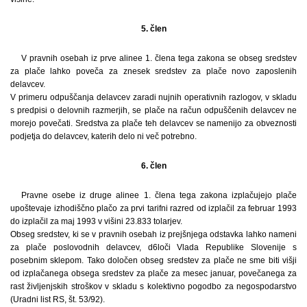
5. člen
V pravnih osebah iz prve alinee 1. člena tega zakona se obseg sredstev
za plače lahko poveča za znesek sredstev za plače novo zaposlenih
delavcev.
V primeru odpuščanja delavcev zaradi nujnih operativnih razlogov, v skladu
s predpisi o delovnih razmerjih, se plače na račun odpuščenih delavcev ne
morejo povečati. Sredstva za plače teh delavcev se namenijo za obveznosti
podjetja do delavcev, katerih delo ni več potrebno.
6. člen
Pravne osebe iz druge alinee 1. člena tega zakona izplačujejo plače
upoštevaje izhodiščno plačo za prvi tarifni razred od izplačil za februar 1993
do izplačil za maj 1993 v višini 23.833 tolarjev.
Obseg sredstev, ki se v pravnih osebah iz prejšnjega odstavka lahko nameni
za plače poslovodnih delavcev, d6loči Vlada Republike Slovenije s
posebnim sklepom. Tako določen obseg sredstev za plače ne sme biti višji
od izplačanega obsega sredstev za plače za mesec januar, povečanega za
rast življenjskih stroškov v skladu s kolektivno pogodbo za negospodarstvo
(Uradni list RS, št. 53/92).