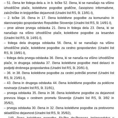
– 51. člena ter tistega dela a. in b. točke 52. člena, ki se nanašajo na višino
izhodiščne plače, kolektivne pogodbe grafične, časopisno informativne,
založniške in knjigotrške dejavnosti (Uradni list RS, št. 13/91-I),
– 2. točke 16. člena in 17. člena kolektivne pogodbe za komunalno in
stanovanjsko gospodarstvo Republike Slovenije (Uradni list RS, št. 14/91-I),
– prve alinee prvega odstavka 21. člena in tistega dela 23. člena, ki se
nanašajo na višino izhodiščne plače, kolektivne pogodbe za lesarstvo
(Uradni list RS, št. 14/91-I),
– tistega dela drugega odstavka 56. člena, ki se nanašajo na višino
izhodiščne plače, kolektivne pogodbe za cestno gospodarstvo (Uradni list
RS, št. 19/91-I),
– tistega dela prvega odstavka 36. člena, ki se nanaša na višino izhodiščne
plače, in drugega odstavka 37. člena kolektivne pogodbe med delavci in
podjetji drobnega gospodarstva (Uradni list RS, št. 20/91-I),
– 36. in 38. člena kolektivne pogodbe za cestni potniški promet (Uradni list
RS, št. 23/91-I),
– 43. člena in drugega odstavka 44. člena kolektivne pogodbe za poklicne
novinarje (Uradni list RS, št. 31/91),
– prvega odstavka 35. člena in 38. člena kolektivne pogodbe za dejavnost
prevoza blaga v cestnem prometu Slovenije (Uradni list RS, št. 3/92 in
35/92),
– prvega odstavka 30. člena in 32. člena kolektivne pogodbe za pretovorno
skladiščno dejavnost (Uradni list RS, št. 35/92),
– 149. člena kolektivne pogodbe Službe družbenega knjigovodstva v