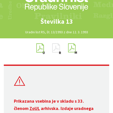
Številka 13
Uradni list RS, št. 13/1993 z dne 12. 3. 1993
Prikazana vsebina je v skladu s 33.
členom
ZoUL
arhivska. Izdaje uradnega