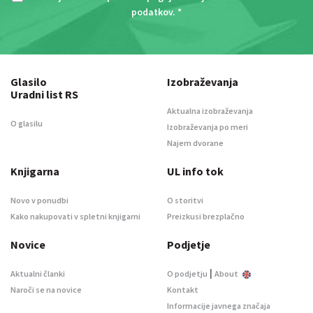
podatkov
. *
Glasilo
Izobraževanja
Uradni list RS
Aktualna izobraževanja
O glasilu
Izobraževanja po meri
Najem dvorane
Knjigarna
UL info tok
Novo v ponudbi
O storitvi
Kako nakupovati v spletni knjigarni
Preizkusi brezplačno
Novice
Podjetje
|
Aktualni članki
O podjetju
About
Naroči se na novice
Kontakt
Informacije javnega značaja