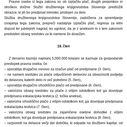
Pravne osebe iz tega zakona so ob izplačilu plač, drugih prejemkov in
stroškov dolžne Službi družbenega knjigovodstva Slovenije predložiti
obrazce, ki jih bo predpisal minister, pristojen za delo.
Služba družbenega knjigovodstva Slovenije, zadolžena za spremljanje
izvajanja tega zakona, prepreči nadaljnje izplačilo plač, regresa za letni
dopust ter jubilejnih nagrad, ko ugotovi, da je z aneksom in s tem zakonom
predviden obseg sredstev za te namene že dosežen.
18. člen
Z denarno kaznijo najmanj 5,000.000 tolarjev se kaznuje za gospodarski
prestopek pravna oseba, če:
– uporablja drugačno osnovo za izračun plač od predpisane (3. člen),
– ne nameni sredstev za plače odpuščenih delavcev za obveznosti podjetja
do delavcev, katerih delo ni več potrebno (5. člen),.
– uporablja drugačno izhodiščno plačo od predpisane (6. člen),
– valorizira obseg sredstev za plače z višjim odstotkom kot ga dovoljuje
predpisana eskalacijska lestvica (2. točka aneksa),
– valorizira izhodiščno plačo z višjim odstotkom kot, ga dovoljuje predpisana
eskalacijska lestvica (7. člen),
– valorizira obseg sredstev za zajamčene osebne dohodke z višjim
odstotkom, kot ga dovoljuje predpisana eskalacijska lestvica (8. člen),
– razporedi na delavce večji del dobička, ki odpade na družbeni kapital, od