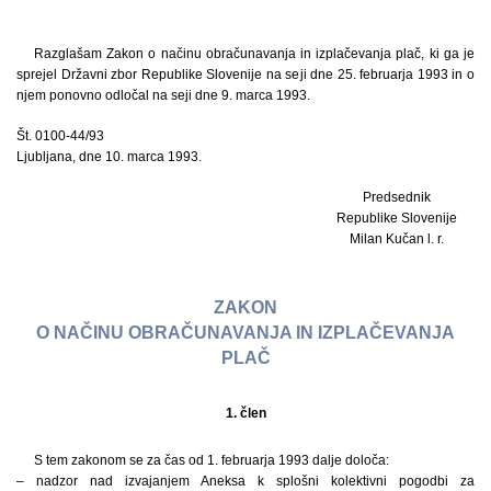
Razglašam Zakon o načinu obračunavanja in izplačevanja plač, ki ga je
sprejel Državni zbor Republike Slovenije na seji dne 25. februarja 1993 in o
njem ponovno odločal na seji dne 9. marca 1993.
Št. 0100-44/93
Ljubljana, dne 10. marca 1993.
Predsednik
Republike Slovenije
Milan Kučan l. r.
ZAKON
O NAČINU OBRAČUNAVANJA IN IZPLAČEVANJA
PLAČ
1. člen
S tem zakonom se za čas od 1. februarja 1993 dalje določa:
– nadzor nad izvajanjem Aneksa k splošni kolektivni pogodbi za