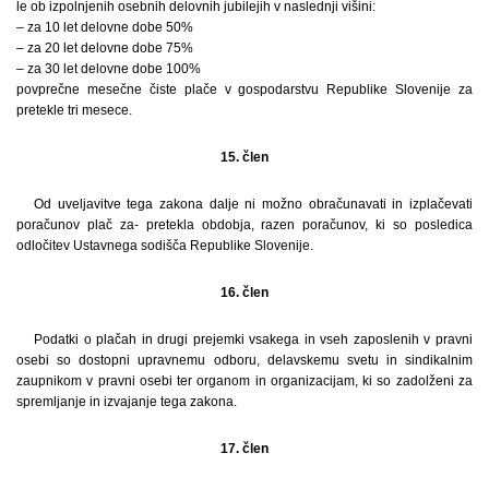
le ob izpolnjenih osebnih delovnih jubilejih v naslednji višini:
– za 10 let delovne dobe 50%
– za 20 let delovne dobe 75%
– za 30 let delovne dobe 100%
povprečne mesečne čiste plače v gospodarstvu Republike Slovenije za
pretekle tri mesece.
15. člen
Od uveljavitve tega zakona dalje ni možno obračunavati in izplačevati
poračunov plač za- pretekla obdobja, razen poračunov, ki so posledica
odločitev Ustavnega sodišča Republike Slovenije.
16. člen
Podatki o plačah in drugi prejemki vsakega in vseh zaposlenih v pravni
osebi so dostopni upravnemu odboru, delavskemu svetu in sindikalnim
zaupnikom v pravni osebi ter organom in organizacijam, ki so zadolženi za
spremljanje in izvajanje tega zakona.
17. člen