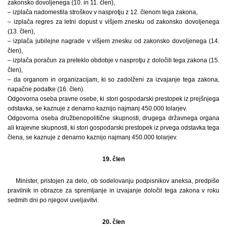
zakonsko dovoljenega (10. in 11. člen),
– izplača nadomestila stroškov v nasprotju z 12. členom tega zakona,
– izplača regres za letni dopust v višjem znesku od zakonsko dovoljenega
(13. člen),
– izplača jubilejne nagrade v višjem znesku od zakonsko dovoljenega (14.
člen),
– izplača poračun za preteklo obdobje v nasprotju z določili tega zakona (15.
člen),
– da organom in organizacijam, ki so zadolženi za izvajanje tega zakona,
napačne podatke (16. člen).
Odgovorna oseba pravne osebe, ki stori gospodarski prestopek iz prejšnjega
odstavka, se kaznuje z denarno kaznijo najmanj 450.000 tolarjev.
Odgovorna oseba družbenopolitične skupnosti, drugega državnega organa
ali krajevne skupnosti, ki stori gospodarski prestopek iz prvega odstavka tega
člena, se kaznuje z denarno kaznijo najmanj 450.000 tolarjev.
19. člen
Minister, pristojen za delo, ob sodelovanju podpisnikov aneksa, predpiše
pravilnik in obrazce za spremljanje in izvajanje določil tega zakona v roku
sedmih dni po njegovi uveljavitvi.
20. člen