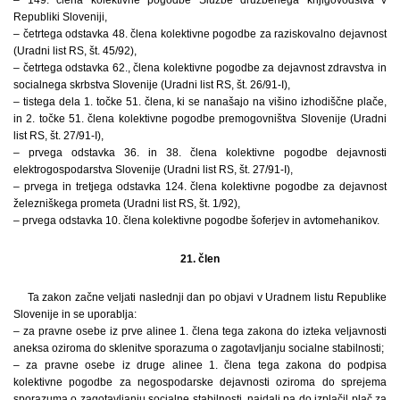
Republiki Sloveniji,
– četrtega odstavka 48. člena kolektivne pogodbe za raziskovalno dejavnost
(Uradni list RS, št. 45/92),
– četrtega odstavka 62., člena kolektivne pogodbe za dejavnost zdravstva in
socialnega skrbstva Slovenije (Uradni list RS, št. 26/91-I),
– tistega dela 1. točke 51. člena, ki se nanašajo na višino izhodiščne plače,
in 2. točke 51. člena kolektivne pogodbe premogovništva Slovenije (Uradni
list RS, št. 27/91-I),
– prvega odstavka 36. in 38. člena kolektivne pogodbe dejavnosti
elektrogospodarstva Slovenije (Uradni list RS, št. 27/91-I),
– prvega in tretjega odstavka 124. člena kolektivne pogodbe za dejavnost
železniškega prometa (Uradni list RS, št. 1/92),
– prvega odstavka 10. člena kolektivne pogodbe šoferjev in avtomehanikov.
21. člen
Ta zakon začne veljati naslednji dan po objavi v Uradnem listu Republike
Slovenije in se uporablja:
– za pravne osebe iz prve alinee 1. člena tega zakona do izteka veljavnosti
aneksa oziroma do sklenitve sporazuma o zagotavljanju socialne stabilnosti;
– za pravne osebe iz druge alinee 1. člena tega zakona do podpisa
kolektivne pogodbe za negospodarske dejavnosti oziroma do sprejema
sporazuma o zagotavljanju socialne stabilnosti, najdalj pa do izplačil plač za