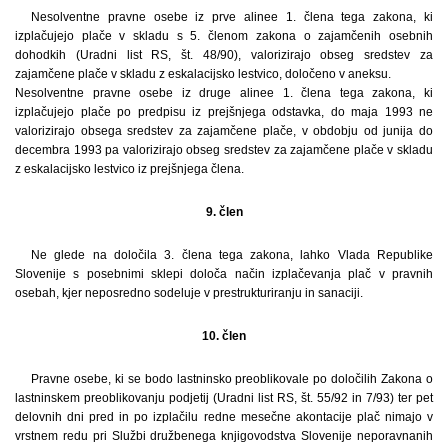
Nesolventne pravne osebe iz prve alinee 1. člena tega zakona, ki
izplačujejo plače v skladu s 5. členom zakona o zajamčenih osebnih
dohodkih (Uradni list RS, št. 48/90), valorizirajo obseg sredstev za
zajamčene plače v skladu z eskalacijsko lestvico, določeno v aneksu.
Nesolventne pravne osebe iz druge alinee 1. člena tega zakona, ki
izplačujejo plače po predpisu iz prejšnjega odstavka, do maja 1993 ne
valorizirajo obsega sredstev za zajamčene plače, v obdobju od junija do
decembra 1993 pa valorizirajo obseg sredstev za zajamčene plače v skladu
z eskalacijsko lestvico iz prejšnjega člena.
9. člen
Ne glede na določila 3. člena tega zakona, lahko Vlada Republike
Slovenije s posebnimi sklepi določa način izplačevanja plač v pravnih
osebah, kjer neposredno sodeluje v prestrukturiranju in sanaciji.
10. člen
Pravne osebe, ki se bodo lastninsko preoblikovale po določilih Zakona o
lastninskem preoblikovanju podjetij (Uradni list RS, št. 55/92 in 7/93) ter pet
delovnih dni pred in po izplačilu redne mesečne akontacije plač nimajo v
vrstnem redu pri Službi družbenega knjigovodstva Slovenije neporavnanih