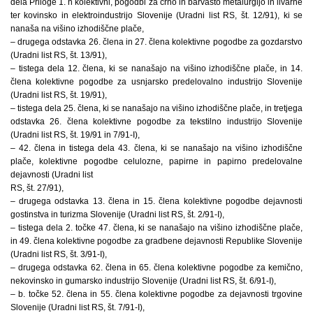
dela Priloge 1. h kolektivni, pogodbi za črno in barvasto metalurgijo in livarne
ter kovinsko in elektroindustrijo Slovenije (Uradni list RS, št. 12/91), ki se
nanaša na višino izhodiščne plače,
– drugega odstavka 26. člena in 27. člena kolektivne pogodbe za gozdarstvo
(Uradni list RS, št. 13/91),
– tistega dela 12. člena, ki se nanašajo na višino izhodiščne plače, in 14.
člena kolektivne pogodbe za usnjarsko predelovalno industrijo Slovenije
(Uradni list RS, št. 19/91),
– tistega dela 25. člena, ki se nanašajo na višino izhodiščne plače, in tretjega
odstavka 26. člena kolektivne pogodbe za tekstilno industrijo Slovenije
(Uradni list RS, št. 19/91 in 7/91-I),
– 42. člena in tistega dela 43. člena, ki se nanašajo na višino izhodiščne
plače, kolektivne pogodbe celulozne, papirne in papirno predelovalne
dejavnosti (Uradni list
RS, št. 27/91),
– drugega odstavka 13. člena in 15. člena kolektivne pogodbe dejavnosti
gostinstva in turizma Slovenije (Uradni list RS, št. 2/91-I),
– tistega dela 2. točke 47. člena, ki se nanašajo na višino izhodiščne plače,
in 49. člena kolektivne pogodbe za gradbene dejavnosti Republike Slovenije
(Uradni list RS, št. 3/91-I),
– drugega odstavka 62. člena in 65. člena kolektivne pogodbe za kemično,
nekovinsko in gumarsko industrijo Slovenije (Uradni list RS, št. 6/91-I),
– b. točke 52. člena in 55. člena kolektivne pogodbe za dejavnosti trgovine
Slovenije (Uradni list RS, št. 7/91-I),