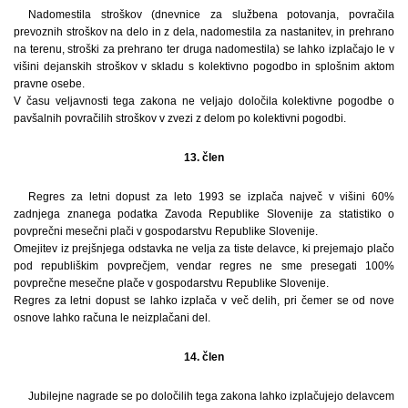
Nadomestila stroškov (dnevnice za službena potovanja, povračila
prevoznih stroškov na delo in z dela, nadomestila za nastanitev, in prehrano
na terenu, stroški za prehrano ter druga nadomestila) se lahko izplačajo le v
višini dejanskih stroškov v skladu s kolektivno pogodbo in splošnim aktom
pravne osebe.
V času veljavnosti tega zakona ne veljajo določila kolektivne pogodbe o
pavšalnih povračilih stroškov v zvezi z delom po kolektivni pogodbi.
13. člen
Regres za letni dopust za leto 1993 se izplača največ v višini 60%
zadnjega znanega podatka Zavoda Republike Slovenije za statistiko o
povprečni mesečni plači v gospodarstvu Republike Slovenije.
Omejitev iz prejšnjega odstavka ne velja za tiste delavce, ki prejemajo plačo
pod republiškim povprečjem, vendar regres ne sme presegati 100%
povprečne mesečne plače v gospodarstvu Republike Slovenije.
Regres za letni dopust se lahko izplača v več delih, pri čemer se od nove
osnove lahko računa le neizplačani del.
14. člen
Jubilejne nagrade se po določilih tega zakona lahko izplačujejo delavcem