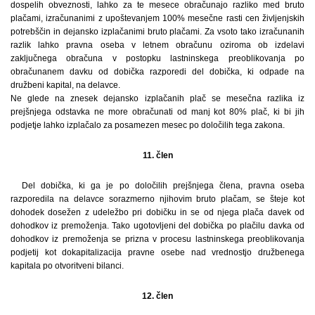
dospelih obveznosti, lahko za te mesece obračunajo razliko med bruto
plačami, izračunanimi z upoštevanjem 100% mesečne rasti cen življenjskih
potrebščin in dejansko izplačanimi bruto plačami. Za vsoto tako izračunanih
razlik lahko pravna oseba v letnem obračunu oziroma ob izdelavi
zaključnega obračuna v postopku lastninskega preoblikovanja po
obračunanem davku od dobička razporedi del dobička, ki odpade na
družbeni kapital, na delavce.
Ne glede na znesek dejansko izplačanih plač se mesečna razlika iz
prejšnjega odstavka ne more obračunati od manj kot 80% plač, ki bi jih
podjetje lahko izplačalo za posamezen mesec po določilih tega zakona.
11. člen
Del dobička, ki ga je po določilih prejšnjega člena, pravna oseba
razporedila na delavce sorazmerno njihovim bruto plačam, se šteje kot
dohodek dosežen z udeležbo pri dobičku in se od njega plača davek od
dohodkov iz premoženja. Tako ugotovljeni del dobička po plačilu davka od
dohodkov iz premoženja se prizna v procesu lastninskega preoblikovanja
podjetij kot dokapitalizacija pravne osebe nad vrednostjo družbenega
kapitala po otvoritveni bilanci.
12. člen