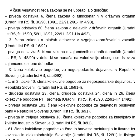
V času veljavnosti tega zakona se ne uporabljajo določila:
– prvega odstavka 6. člena zakona o funkcionarjih v državnih organih
(Uradni list RS, št. 30/90, 18/91, 22/91 2/91-I in 4/93),
– prvega odstavka 60. člena zakona o delavcih v državnih organih (Uradni
list RS, št. 15/90, 5/91, 18/91, 22/91, 2/91-I in 4/93),
– 3. člena zakona o plačah delavcev v vzgojnoizobraževalnih zavodih
(Uradni list RS, št. 16/92)
– prvega odstavka 5. člena zakona o zajamčenih osebnih dohodkih (Uradni
list RS, št. 48/90) v delu, ki se nanaša na valorizacijo obsega sredstev za
zajamčene osebne dohodke
– 3. člena kolektivne pogodbe, za negospodarske dejavnosti v Republiki
Sloveniji (Uradni list RS, št. 53/92),
– 1. in 2. točke 40. člena kolektivne pogodbe za negospodarske dejavnosti v
Republiki Sloveniji (Uradni list RS, št. 18/91-I),
– drugega odstavka 23. člena, drugega odstavka 24. člena in 26. člena
kolektivne pogodbe PTT prometa (Uradni list RS, št. 45/90, 22/91-I in 14/92),
– prvega odstavka 103. člena kolektivne pogodbe za dejavnosti poslovnih
bank v Republiki Sloveniji (Uradni list RS, št. 3/91),
– prvega in tretjega odstavka 18. člena kolektivne pogodbe za kmetijstvo in
živilsko industrijo Slovenije (Uradni list RS, št. 9/91),
– 61. člena kolektivne pogodbe za črno in barvasto metalurgijo in livarne ter
kovinsko in elektroindustrijo Slovenije (Uradni list RS, št. 12/91) in tistega