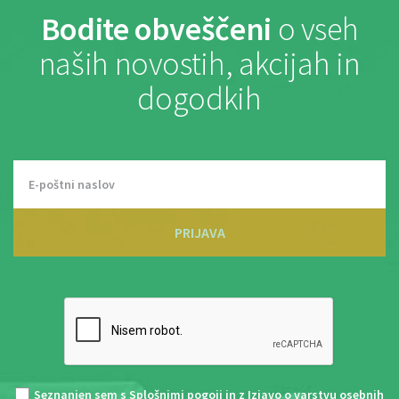
Bodite obveščeni
o vseh
naših novostih, akcijah in
dogodkih
PRIJAVA
Seznanjen sem s
Splošnimi pogoji
in z
Izjavo o varstvu osebnih