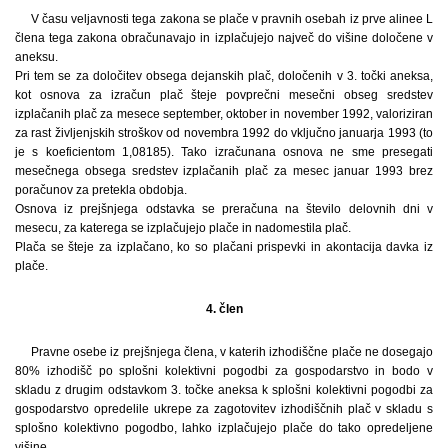
V času veljavnosti tega zakona se plače v pravnih osebah iz prve alinee L
člena tega zakona obračunavajo in izplačujejo največ do višine določene v
aneksu.
Pri tem se za določitev obsega dejanskih plač, določenih v 3. točki aneksa,
kot osnova za izračun plač šteje povprečni mesečni obseg sredstev
izplačanih plač za mesece september, oktober in november 1992, valoriziran
za rast življenjskih stroškov od novembra 1992 do vključno januarja 1993 (to
je s koeficientom 1,08185). Tako izračunana osnova ne sme presegati
mesečnega obsega sredstev izplačanih plač za mesec januar 1993 brez
poračunov za pretekla obdobja.
Osnova iz prejšnjega odstavka se preračuna na število delovnih dni v
mesecu, za katerega se izplačujejo plače in nadomestila plač.
Plača se šteje za izplačano, ko so plačani prispevki in akontacija davka iz
plače.
4. člen
Pravne osebe iz prejšnjega člena, v katerih izhodiščne plače ne dosegajo
80% izhodišč po splošni kolektivni pogodbi za gospodarstvo in bodo v
skladu z drugim odstavkom 3. točke aneksa k splošni kolektivni pogodbi za
gospodarstvo opredelile ukrepe za zagotovitev izhodiščnih plač v skladu s
splošno kolektivno pogodbo, lahko izplačujejo plače do tako opredeljene
višine.