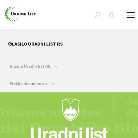
G
LASILO URADNI LIST RS
Glasilo Uradni list RS
Preklic dokumentov