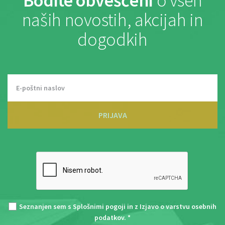
Bodite obveščeni
o vseh
naših novostih, akcijah in
dogodkih
PRIJAVA
Seznanjen sem s
Splošnimi pogoji
in z
Izjavo o varstvu osebnih
podatkov
. *