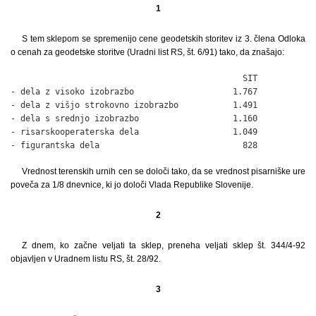
1
S tem sklepom se spremenijo cene geodetskih storitev iz 3. člena Odloka
o cenah za geodetske storitve (Uradni list RS, št. 6/91) tako, da znašajo:
                                               SIT

- dela z visoko izobrazbo                    1.767

- dela z višjo strokovno izobrazbo           1.491

- dela s srednjo izobrazbo                   1.160

- risarskooperaterska dela                   1.049

- figurantska dela                             828
Vrednost terenskih urnih cen se določi tako, da se vrednost pisarniške ure
poveča za 1/8 dnevnice, ki jo določi Vlada Republike Slovenije.
2
Z dnem, ko začne veljati ta sklep, preneha veljati sklep št. 344/4-92
objavljen v Uradnem listu RS, št. 28/92.
3