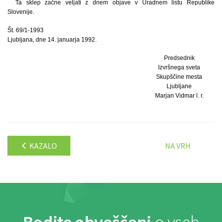
Ta sklep začne veljati z dnem objave v Uradnem listu Republike
Slovenije.
Št. 69/1-1993
Ljubljana, dne 14. januarja 1992.
Predsednik
Izvršnega sveta
Skupščine mesta
Ljubljane
Marjan Vidmar l. r.
KAZALO
NA VRH