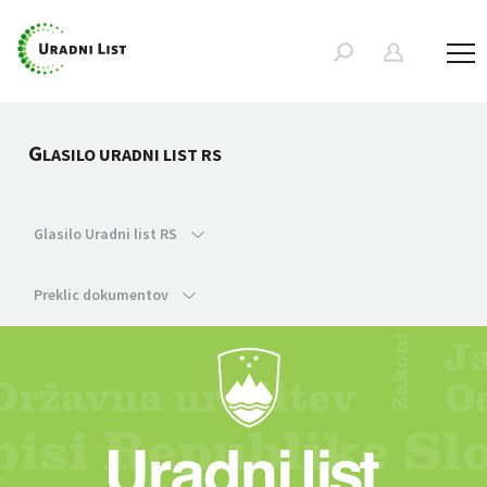
G
LASILO URADNI LIST RS
Glasilo Uradni list RS
Preklic dokumentov