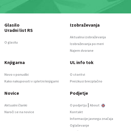
Glasilo
Izobraževanja
Uradni list RS
Aktualna izobraževanja
O glasilu
Izobraževanja po meri
Najem dvorane
Knjigarna
UL info tok
Novo v ponudbi
O storitvi
Kako nakupovati v spletni knjigarni
Preizkusi brezplačno
Novice
Podjetje
|
Aktualni članki
O podjetju
About
Naroči se na novice
Kontakt
Informacije javnega značaja
Oglaševanje