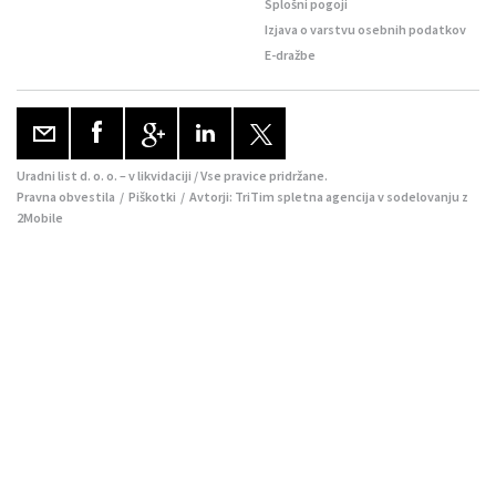
Splošni pogoji
Izjava o varstvu osebnih podatkov
E-dražbe
Uradni list d. o. o. – v likvidaciji / Vse pravice pridržane.
Pravna obvestila
/
Piškotki
/ Avtorji:
TriTim spletna agencija
v sodelovanju z
2Mobile