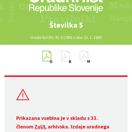
Številka 5
Uradni list RS, št. 5/1993 z dne 22. 1. 1993
Prikazana vsebina je v skladu s 33.
členom
ZoUL
arhivska. Izdaje uradnega