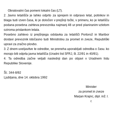
Obratovalni čas pomeni lokalni čas (LT).
2. Javno letališče je lahko odprto za sprejem in odpravo letal, potnikov in
blaga tudi izven časa, ki je določen v prejšnji točki, v primeru, ko je letališču
podana posebna zahteva prevoznika najmanj 48 ur pred planiranim vzletom
oziroma pristankom letala.
Posebno zahtevo iz prejšnjega odstavka za letališči Portorož in Maribor
dostavi prevoznik istočasno tudi Ministrstvu za promet in zveze, Republiški
upravi za zračno plovbo.
3. Z dnem uveljavitve te odredbe, se preneha uporabljati odredba o času. ko
morajo biti odprta javna letališča (Uradni list SFRJ, št. 22/91 in 40/91).
4. Ta odredba začne veljati naslednji dan po objavi v Uradnem listu
Republike Slovenije.
Št.: 344-8/92
Ljubljana, dne 14. oktobra 1992
Minister
za promet in zveze
Marjan Krajnc, dipl. inž. l.
r.