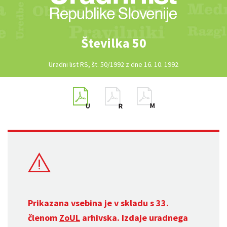
Številka 50
Uradni list RS, št. 50/1992 z dne 16. 10. 1992
Prikazana vsebina je v skladu s 33.
členom
ZoUL
arhivska. Izdaje uradnega