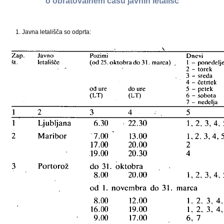
o obratovalnem času javnih letališč
1. Javna letališča so odprta: