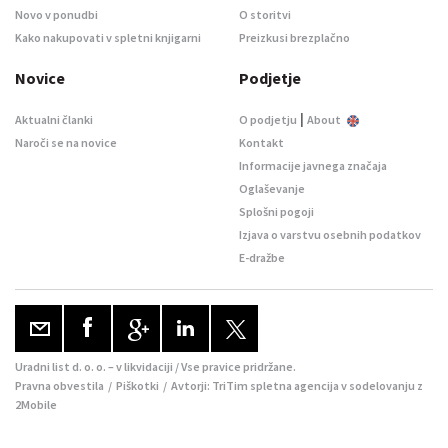
Novo v ponudbi
O storitvi
Kako nakupovati v spletni knjigarni
Preizkusi brezplačno
Novice
Podjetje
|
Aktualni članki
O podjetju
About
Naroči se na novice
Kontakt
Informacije javnega značaja
Oglaševanje
Splošni pogoji
Izjava o varstvu osebnih podatkov
E-dražbe
Uradni list d. o. o. – v likvidaciji / Vse pravice pridržane.
Pravna obvestila
/
Piškotki
/ Avtorji:
TriTim spletna agencija
v sodelovanju z
2Mobile