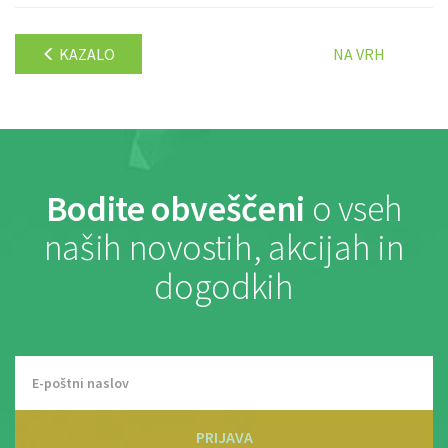
KAZALO
NA VRH
Bodite obveščeni
o vseh
naših novostih, akcijah in
dogodkih
PRIJAVA