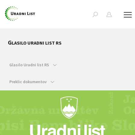
G
LASILO URADNI LIST RS
Glasilo Uradni list RS
Preklic dokumentov