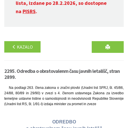
lista, izdane po 28.2.2026, so dostopne
na
PISRS
.
KAZALO
2295. Odredba o obratovalenm času javnih letališč, stran
2899.
Na podlagi 263. člena zakona o zračni plovbi (Uradni list SFRJ, št. 45/86,
24/88, 80/89 in 29/90) v zvezi s 4. členom ustavnega Zakona za izvedbo
temeljne ustavne listine o samostojnosti in neodvisnosti Republike Slovenije
(Uradni list RS, št. 1/91-I) izdaja minister za promet in zveze
ODREDBO