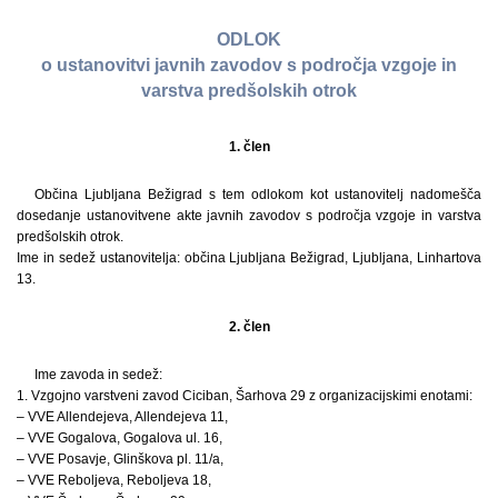
ODLOK
o ustanovitvi javnih zavodov s področja vzgoje in
varstva predšolskih otrok
1. člen
Občina Ljubljana Bežigrad s tem odlokom kot ustanovitelj nadomešča
dosedanje ustanovitvene akte javnih zavodov s področja vzgoje in varstva
predšolskih otrok.
Ime in sedež ustanovitelja: občina Ljubljana Bežigrad, Ljubljana, Linhartova
13.
2. člen
Ime zavoda in sedež:
1. Vzgojno varstveni zavod Ciciban, Šarhova 29 z organizacijskimi enotami:
– VVE Allendejeva, Allendejeva 11,
– VVE Gogalova, Gogalova ul. 16,
– VVE Posavje, Glinškova pl. 11/a,
– VVE Reboljeva, Reboljeva 18,