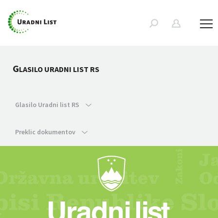
G
LASILO URADNI LIST RS
Glasilo Uradni list RS
Preklic dokumentov