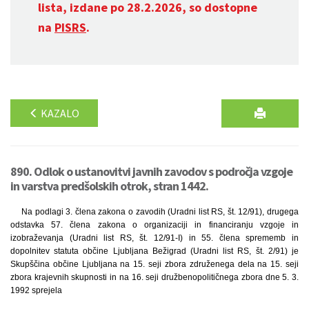
lista, izdane po 28.2.2026, so dostopne
na
PISRS
.
KAZALO
890. Odlok o ustanovitvi javnih zavodov s področja vzgoje
in varstva predšolskih otrok, stran 1442.
Na podlagi 3. člena zakona o zavodih (Uradni list RS, št. 12/91), drugega
odstavka 57. člena zakona o organizaciji in financiranju vzgoje in
izobraževanja (Uradni list RS, št. 12/91-I) in 55. člena sprememb in
dopolnitev statuta občine Ljubljana Bežigrad (Uradni list RS, št. 2/91) je
Skupščina občine Ljubljana na 15. seji zbora združenega dela na 15. seji
zbora krajevnih skupnosti in na 16. seji družbenopolitičnega zbora dne 5. 3.
1992 sprejela