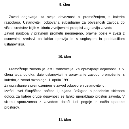
9. člen
Zavod odgovarja za svoje obveznosti s premoženjem, s katerim
razpolaga. Ustanovitelj odgovarja subsidiarno za obveznosti zavoda do
višine sredstev, ki jih v skladu z veljavnimi predpisi zagotavlja zavodu.
Zavod nastopa v pravnem prometu neomejeno, pravne posle v zvezi z
osnovnimi sredstvi pa lahko opravlja le s soglasjem in pooblastilom
ustanovitelja.
10. člen
Premoženje zavoda je last ustanovitelja. Za opravljanje dejavnosti iz 5.
člena tega odloka, daje ustanovitelj v upravljanje zavodu premoženje, s
katerim je zavod razpolagal 1. aprila 1991.
Za upravljanje s premoženjem je zavod odgovoren ustanovitelju.
Izvršni svet Skupščine občine Ljubljana Bežigrad s posebnim sklepom
določi, za katere druge dejavnosti se lahko uporabljajo prostori zavoda. V
sklepu sporazumno z zavodom določi tudi pogoje in način uporabe
prostorov.
11. člen