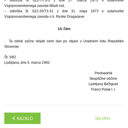
– odločba št. 022-7/73-3 z dne 27. marca 1973 o ustanovitvi
Vzgojnovarstvenega zavoda Mladi rod,
– odločba št. 022-20/73-31 z dne 31. maja 1973 o ustanovitvi
Vzgojnovarstvenega zavoda n.h. Rezke Dragarjeve.
14. člen
Ta odlok začne veljati osmi dan po objavi v Uradnem listu Republike
Slovenije.
Št. 3/92
Ljubljana, dne 6. marca 1992.
Predsednik
Skupščine občine
Ljubljana Bežigrad
Franci Polak l. r.
KAZALO
NA VRH