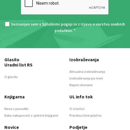
Seznanjen sem s
Splošnimi pogoji
in z
Izjavo o varstvu osebnih
podatkov
. *
Glasilo
Izobraževanja
Uradni list RS
Aktualna izobraževanja
O glasilu
Izobraževanja po meri
Najem dvorane
Knjigarna
UL info tok
Novo v ponudbi
O storitvi
Kako nakupovati v spletni knjigarni
Preizkusi brezplačno
Novice
Podjetje