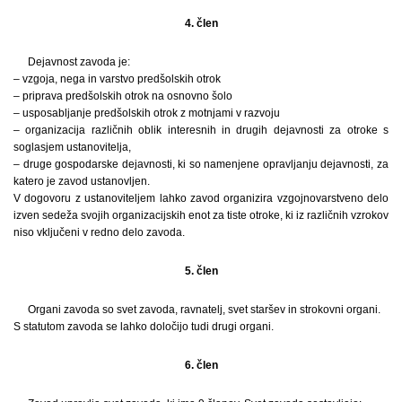
4. člen
Dejavnost zavoda je:
– vzgoja, nega in varstvo predšolskih otrok
– priprava predšolskih otrok na osnovno šolo
– usposabljanje predšolskih otrok z motnjami v razvoju
– organizacija različnih oblik interesnih in drugih dejavnosti za otroke s
soglasjem ustanovitelja,
– druge gospodarske dejavnosti, ki so namenjene opravljanju dejavnosti, za
katero je zavod ustanovljen.
V dogovoru z ustanoviteljem lahko zavod organizira vzgojnovarstveno delo
izven sedeža svojih organizacijskih enot za tiste otroke, ki iz različnih vzrokov
niso vključeni v redno delo zavoda.
5. člen
Organi zavoda so svet zavoda, ravnatelj, svet staršev in strokovni organi.
S statutom zavoda se lahko določijo tudi drugi organi.
6. člen