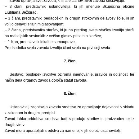
Zavod upravlja svet zavoda, ki ima 9 članov. Svet zavoda sestavljajo:
– 3 člani, predstavniki ustanovitelja, ki jih imenuje Skupščina občine
Ljubljana Bežigrad,
– 3 člani, predstavniki pedagoških in drugih strokovnih delavcev šole, ki jih
volijo delavci s tajnim glasovanjem;
– 2 člana, predstavnika staršev, ki ju na predlog sveta staršev izvolijo starši
ha roditeljskih sestankih z večino glasov prisotnih staršev;
– 1 član, predstavnik lokalne samouprave.
Predsednika sveta zavoda izvolijo člani sveta na prvi seji sveta.
7. člen
Sestavo, postopek izvolitve oziroma imenovanje, pravice in dolžnosti ter
način dela organov zavoda določa statut zavoda.
8. člen
Ustanovitelj zagotavlja zavodu sredstva za opravljanje dejavnosti v skladu
z zakonom in drugimi predpisi.
Zavod lahko pridobiva sredstva tudi s prodajo storitev in proizvodov ter iz
drugih virov.
Zavod mora uporabljati sredstva za namene, ki jih določi ustanovitelj.