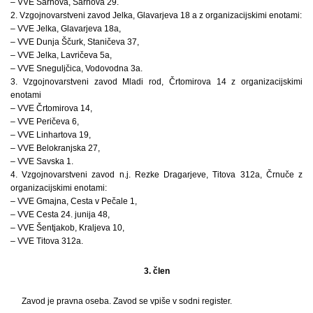
– VVE Šarhova, Šarhova 29.
2. Vzgojnovarstveni zavod Jelka, Glavarjeva 18 a z organizacijskimi enotami:
– VVE Jelka, Glavarjeva 18a,
– VVE Dunja Ščurk, Staničeva 37,
– VVE Jelka, Lavričeva 5a,
– VVE Sneguljčica, Vodovodna 3a.
3. Vzgojnovarstveni zavod Mladi rod, Črtomirova 14 z organizacijskimi
enotami
– VVE Črtomirova 14,
– VVE Peričeva 6,
– VVE Linhartova 19,
– VVE Belokranjska 27,
– VVE Savska 1.
4. Vzgojnovarstveni zavod n.j. Rezke Dragarjeve, Titova 312a, Črnuče z
organizacijskimi enotami:
– VVE Gmajna, Cesta v Pečale 1,
– VVE Cesta 24. junija 48,
– VVE Šentjakob, Kraljeva 10,
– VVE Titova 312a.
3. člen
Zavod je pravna oseba. Zavod se vpiše v sodni register.