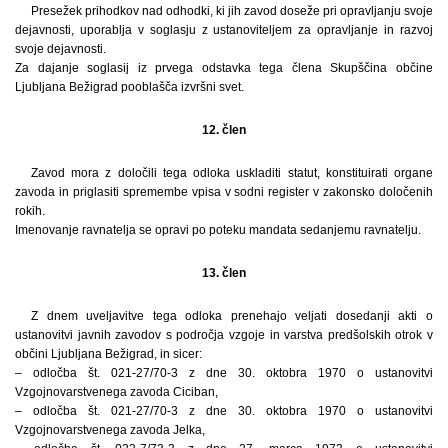
Presežek prihodkov nad odhodki, ki jih zavod doseže pri opravljanju svoje
dejavnosti, uporablja v soglasju z ustanoviteljem za opravljanje in razvoj
svoje dejavnosti.
Za dajanje soglasij iz prvega odstavka tega člena Skupščina občine
Ljubljana Bežigrad pooblašča izvršni svet.
12. člen
Zavod mora z določili tega odloka uskladiti statut, konstituirati organe
zavoda in priglasiti spremembe vpisa v sodni register v zakonsko določenih
rokih.
Imenovanje ravnatelja se opravi po poteku mandata sedanjemu ravnatelju.
13. člen
Z dnem uveljavitve tega odloka prenehajo veljati dosedanji akti o
ustanovitvi javnih zavodov s področja vzgoje in varstva predšolskih otrok v
občini Ljubljana Bežigrad, in sicer:
– odločba št. 021-27/70-3 z dne 30. oktobra 1970 o ustanovitvi
Vzgojnovarstvenega zavoda Ciciban,
– odločba št. 021-27/70-3 z dne 30. oktobra 1970 o ustanovitvi
Vzgojnovarstvenega zavoda Jelka,