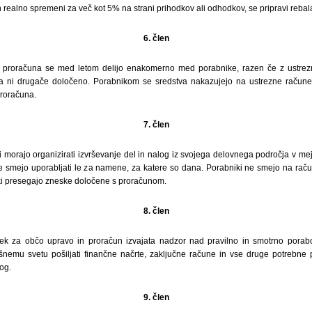
realno spremeni za več kot 5% na strani prihodkov ali odhodkov, se pripravi reba
6. člen
 proračuna se med letom delijo enakomerno med porabnike, razen če z ustrez
a ni drugače določeno. Porabnikom se sredstva nakazujejo na ustrezne račune
proračuna.
7. člen
 morajo organizirati izvrševanje del in nalog iz svojega delovnega področja v me
e smejo uporabljati le za namene, za katere so dana. Porabniki ne smejo na rač
ki presegajo zneske določene s proračunom.
8. člen
lek za občo upravo in proračun izvajata nadzor nad pravilno in smotrno porabo
ršnemu svetu pošiljati finančne načrte, zaključne račune in vse druge potrebne 
og.
9. člen