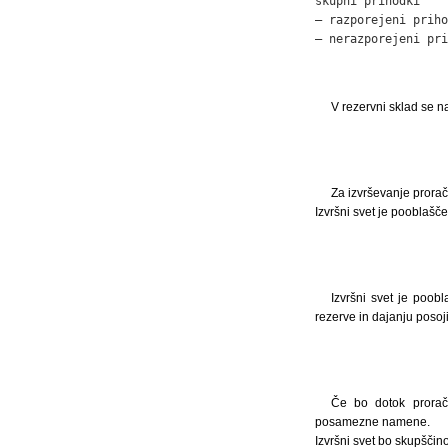
skupni prihodki    
– razporejeni priho
– nerazporejeni pri
V rezervni sklad se 
Za izvrševanje prora
Izvršni svet je pooblašče
Izvršni svet je poob
rezerve in dajanju posoji
Če bo dotok prorač
posamezne namene.
Izvršni svet bo skupščin