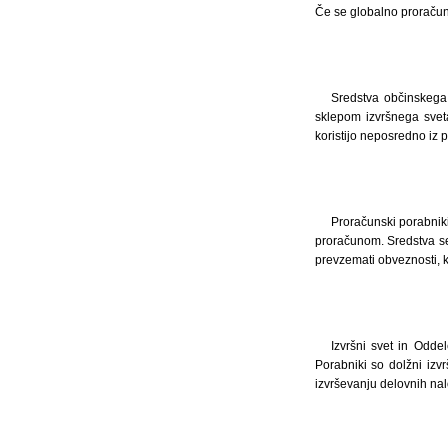
Če se globalno proračun 
Sredstva občinskega
sklepom izvršnega svet
koristijo neposredno iz 
Proračunski porabniki
proračunom. Sredstva s
prevzemati obveznosti, 
Izvršni svet in Odde
Porabniki so dolžni izv
izvrševanju delovnih nal