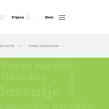
Prijava
Meni
dni list RS
Preklic dokumentov