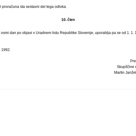
l proračuna sta sestavni del tega odloka.
10. člen
i osmi dan po objavi v Uradnem listu Republike Slovenije, uporablja pa se od 1. 1. 
 1992.
Pre
Skupščine 
Martin Janžeko