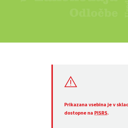
Prikazana vsebina je v skla
dostopne na
PISRS
.