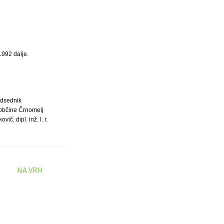
1992 dalje.
dsednik
občine Črnomelj
vič, dipl. inž. l. r.
NA VRH