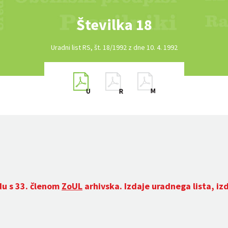
Številka 18
Uradni list RS, št. 18/1992 z dne 10. 4. 1992
du s 33. členom
ZoUL
arhivska. Izdaje uradnega lista, iz