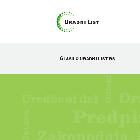
G
LASILO URADNI LIST RS