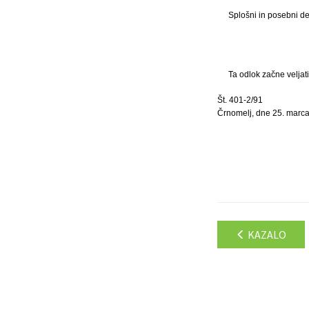
Splošni in posebni de
Ta odlok začne veljat
Št. 401-2/91
Črnomelj, dne 25. marca
KAZALO