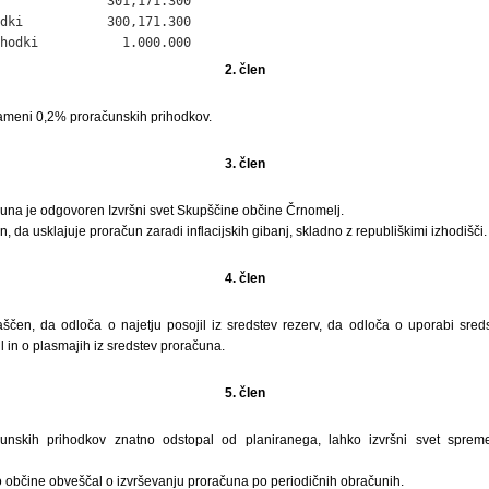
              301,171.300

dki           300,171.300

hodki           1.000.000
2. člen
nameni 0,2% proračunskih prihodkov.
3. člen
čuna je odgovoren Izvršni svet Skupščine občine Črnomelj.
n, da usklajuje proračun zaradi inflacijskih gibanj, skladno z republiškimi izhodišči.
4. člen
laščen, da odloča o najetju posojil iz sredstev rezerv, da odloča o uporabi sre
l in o plasmajih iz sredstev proračuna.
5. člen
unskih prihodkov znatno odstopal od planiranega, lahko izvršni svet sprem
o občine obveščal o izvrševanju proračuna po periodičnih obračunih.