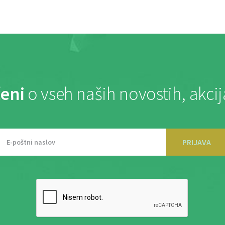
eni
o vseh naših novostih, akci
PRIJAVA