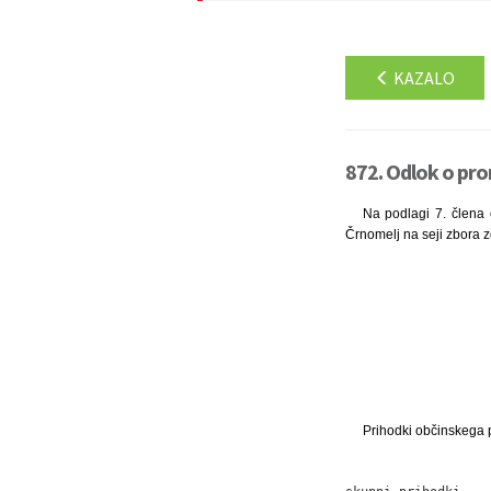
KAZALO
872. Odlok o pro
Na podlagi 7. člena 
Črnomelj na seji zbora z
Prihodki občinskega 
                   