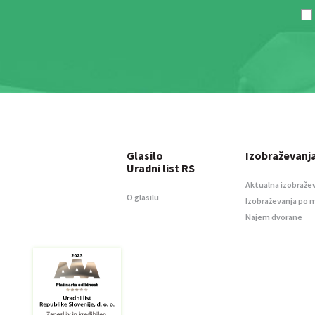
Glasilo
Izobraževanj
Uradni list RS
Aktualna izobraže
O glasilu
Izobraževanja po 
Najem dvorane