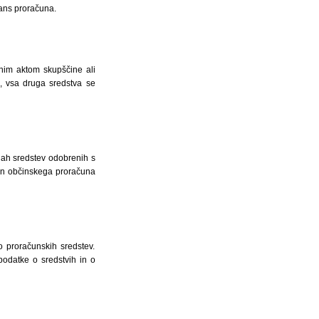
lans proračuna.
nim aktom skupščine ali
, vsa druga sredstva se
jah sredstev odobrenih s
un občinskega proračuna
 proračunskih sredstev.
podatke o sredstvih in o