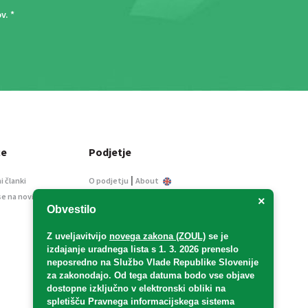
ov
. *
ce
Podjetje
|
i članki
O podjetju
About
se na novice
Kontakt
×
Obvestilo
Informacije javnega
značaja
Z uveljavitvijo
novega zakona (ZOUL)
se je
Oglaševanje
izdajanje uradnega lista s 1. 3. 2026 preneslo
Splošni pogoji
neposredno
na Službo Vlade Republike Slovenije
Izjava o varstvu osebnih
za zakonodajo
. Od tega datuma bodo vse objave
podatkov
dostopne izključno v elektronski obliki na
spletišču Pravnega informacijskega sistema
E-dražbe