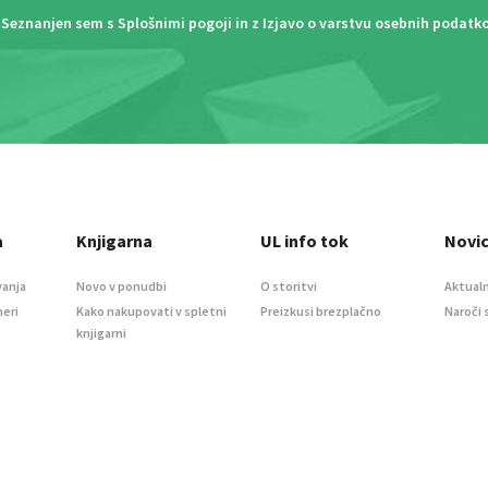
Seznanjen sem s
Splošnimi pogoji
in z
Izjavo o varstvu osebnih podatk
a
Knjigarna
UL info tok
Novi
vanja
Novo v ponudbi
O storitvi
Aktualn
meri
Kako nakupovati v spletni
Preizkusi brezplačno
Naroči 
knjigarni