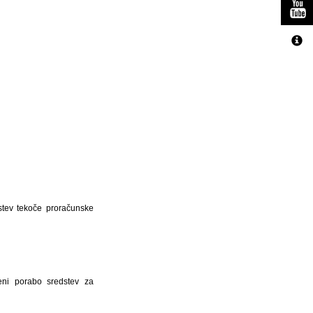
dstev tekoče proračunske
eni porabo sredstev za