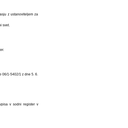
asju z ustanoviteljem za
i svet.
er.
e 06/1-5402/1 z dne 5. 6.
vpisa v sodni register v