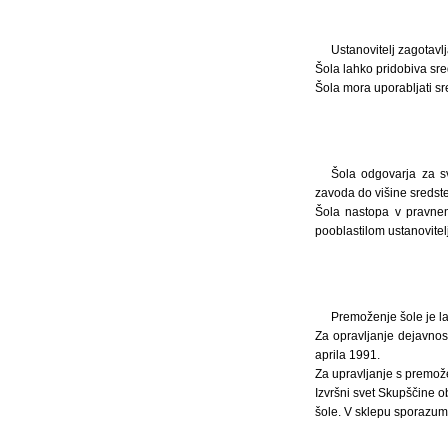
Ustanovitelj zagotavlj
Šola lahko pridobiva sred
Šola mora uporabljati sre
Šola odgovarja za s
zavoda do višine sredstev
Šola nastopa v pravnem
pooblastilom ustanovitel
Premoženje šole je las
Za opravljanje dejavnost
aprila 1991.
Za upravljanje s premož
Izvršni svet Skupščine o
šole. V sklepu sporazumn