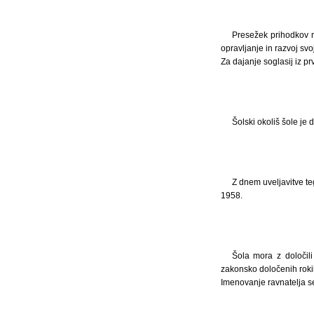
Presežek prihodkov na
opravljanje in razvoj svo
Za dajanje soglasij iz p
Šolski okoliš šole je
Z dnem uveljavitve te
1958.
Šola mora z določili 
zakonsko določenih roki
Imenovanje ravnatelja s