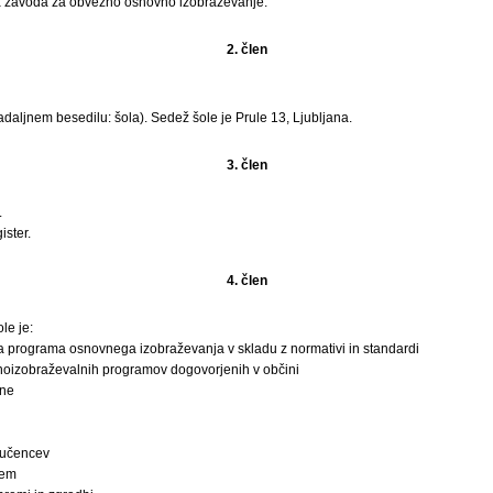
 zavoda za obvezno osnovno izobraževanje.
2. člen
daljnem besedilu: šola). Sedež šole je Prule 13, Ljubljana.
3. člen
.
ister.
4. člen
le je:
a programa osnovnega izobraževanja v skladu z normativi in standardi
jnoizobraževalnih programov dogovorjenih v občini
ane
 učencev
jem