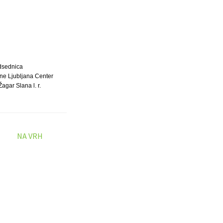
dsednica
ne Ljubljana Center
Žagar Slana l. r.
NA VRH