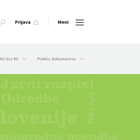
Prijava
Meni
dni list RS
Preklic dokumentov