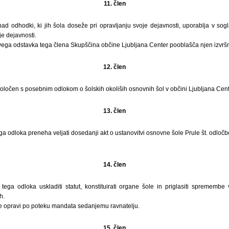
11. člen
d odhodki, ki jih šola doseže pri opravljanju svoje dejavnosti, uporablja v sogl
je dejavnosti.
rvega odstavka tega člena Skupščina občine Ljubljana Center pooblašča njen izvršn
12. člen
 določen s posebnim odlokom o šolskih okoliših osnovnih šol v občini Ljubljana Cent
13. člen
ga odloka preneha veljati dosedanji akt o ustanovitvi osnovne šole Prule št. odločb
14. člen
tega odloka uskladiti statut, konstituirati organe šole in priglasiti spremembe 
h.
e opravi po poteku mandata sedanjemu ravnatelju.
15. člen