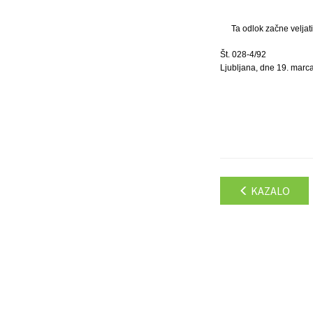
Ta odlok začne veljat
Št. 028-4/92
Ljubljana, dne 19. marc
KAZALO