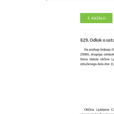
KAZALO
829. Odlok o ust
Na podlagi tretjega čl
29/86), drugega odstavka
člena statuta občine L
združenega dela dne 11.
Občina Ljubljana Ce