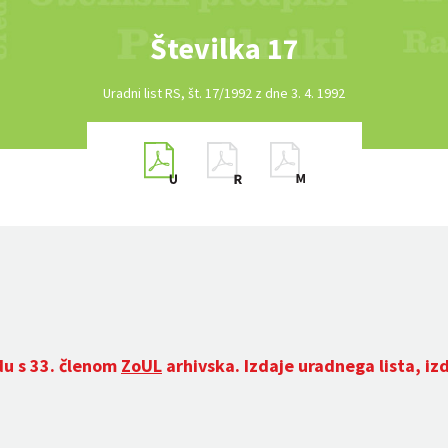
Številka 17
Uradni list RS, št. 17/1992 z dne 3. 4. 1992
du s 33. členom
ZoUL
arhivska. Izdaje uradnega lista, iz