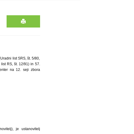
Uradni list SRS, št. 5/80,
ist RS, št. 12/91) in 57.
enter na 12. seji zbora
itelj), je ustanovitelj