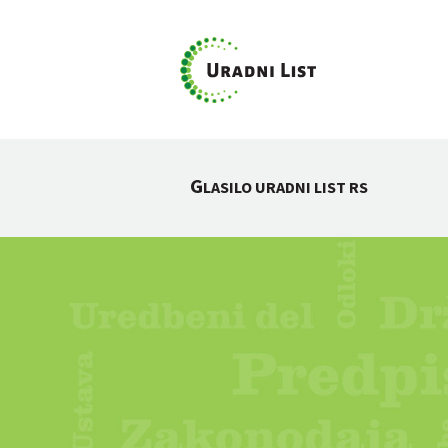
G
LASILO URADNI LIST RS