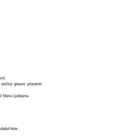
jem;
z večino glasov prisotnih
t Stara Ljubljana.
tatut šole.