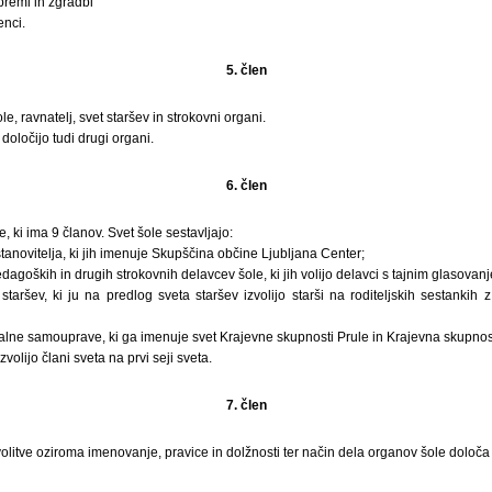
premi in zgradbi
enci.
5. člen
le, ravnatelj, svet staršev in strokovni organi.
določijo tudi drugi organi.
6. člen
e, ki ima 9 članov. Svet šole sestavljajo:
stanovitelja, ki jih imenuje Skupščina občine Ljubljana Center;
edagoških in drugih strokovnih delavcev šole, ki jih volijo delavci s tajnim glasovan
taršev, ki ju na predlog sveta staršev izvolijo starši na roditeljskih sestankih 
kalne samouprave, ki ga imenuje svet Krajevne skupnosti Prule in Krajevna skupnos
volijo člani sveta na prvi seji sveta.
7. člen
olitve oziroma imenovanje, pravice in dolžnosti ter način dela organov šole določa s