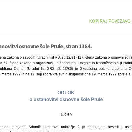
KOPIRAJ POVEZAVO
anovitvi osnovne šole Prule, stran 1384.
ena zakona o zavodih (Uradni list RS, št. 12/91) 117. člena zakona o osnovni šoli (
 57. člena zakona o organizaciji in financiranju vzgoje in izobraževanja (Uradni l
jubljana Center (Uradni list SRS, št. 13/86) je Skupščina občine Ljubljana C
 marca 1992 in na 12. seji zbora krajevnih skupnosti dne 19. marca 1992 sprejela
ODLOK
o ustanovitvi osnovne šole Prule
1. člen
nter, Ljubljana, Adamič Lundrovo nabrežje 2 (v nadaljnjem besedilu: ustanov