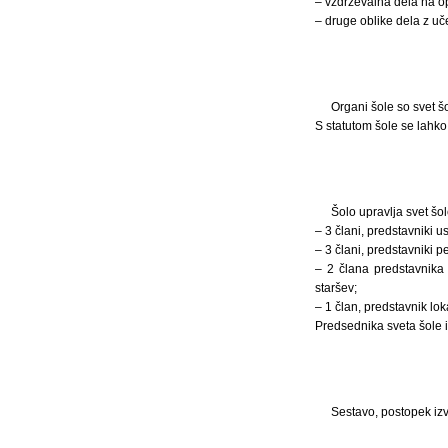
– vzdrževalna dela na o
– druge oblike dela z uč
Organi šole so svet šo
S statutom šole se lahko 
Šolo upravlja svet šol
– 3 člani, predstavniki u
– 3 člani, predstavniki p
– 2 člana predstavnika s
staršev;
– 1 član, predstavnik lo
Predsednika sveta šole iz
Sestavo, postopek izv