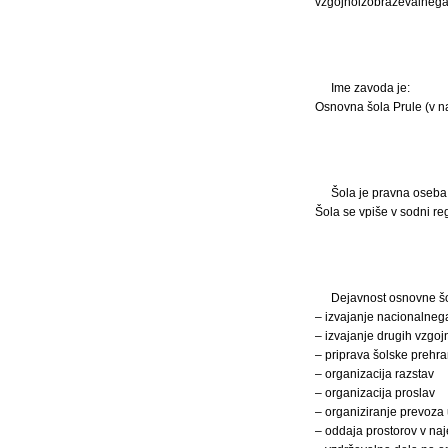
vzgojnoizobraževalnega
Ime zavoda je:
Osnovna šola Prule (v na
Šola je pravna oseba
Šola se vpiše v sodni reg
Dejavnost osnovne šo
– izvajanje nacionalneg
– izvajanje drugih vzgo
– priprava šolske prehr
– organizacija razstav
– organizacija proslav
– organiziranje prevoza
– oddaja prostorov v na