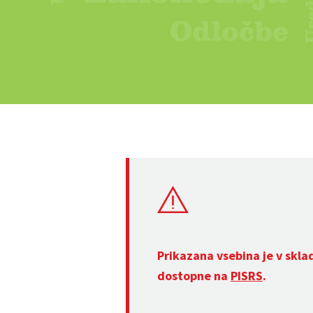
Prikazana vsebina je v skla
dostopne na
PISRS
.