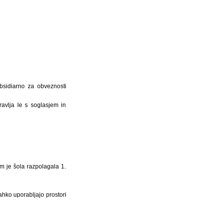
bsidiarno za obveznosti
avlja le s soglasjem in
im je šola razpolagala 1.
ahko uporabljajo prostori