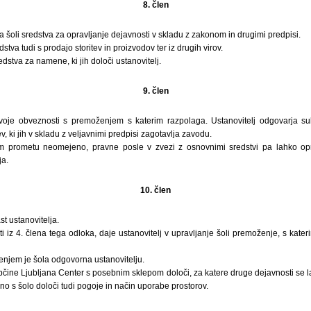
8. člen
a šoli sredstva za opravljanje dejavnosti v skladu z zakonom in drugimi predpisi.
stva tudi s prodajo storitev in proizvodov ter iz drugih virov.
dstva za namene, ki jih določi ustanovitelj.
9. člen
voje obveznosti s premoženjem s katerim razpolaga. Ustanovitelj odgovarja su
, ki jih v skladu z veljavnimi predpisi zagotavlja zavodu.
 prometu neomejeno, pravne posle v zvezi z osnovnimi sredstvi pa lahko opr
ja.
10. člen
t ustanovitelja.
i iz 4. člena tega odloka, daje ustanovitelj v upravljanje šoli premoženje, s kater
enjem je šola odgovorna ustanovitelju.
bčine Ljubljana Center s posebnim sklepom določi, za katere druge dejavnosti se l
o s šolo določi tudi pogoje in način uporabe prostorov.