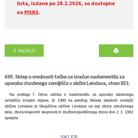
lista, izdane po 28.2.2026, so dostopne
na
PISRS
.
KAZALO
695. Sklep o vrednosti točke za izračun nadomestila za
uporabo stavbnega zemljišča v občini Lendava, stran 853.
Na podlagi 7. člena odloka o nadomestilu za uporabo stavbnega
zemljišča (Uradni objave, št. 1/88) na predlog Sklada stavbnih zemljišč
občine Lendava je Skupščina občine Lendava na seji zbora združenega
dela, zbora krajevnih skupnosti in družbenopolitičnega zbora dne 2. 3. 1992
sprejela
SKLEP