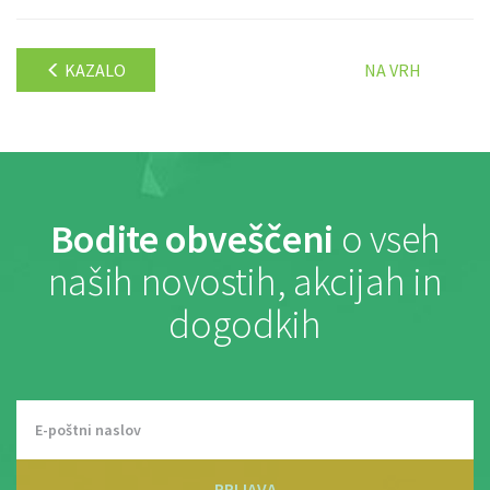
KAZALO
NA VRH
Bodite obveščeni
o vseh
naših novostih, akcijah in
dogodkih
PRIJAVA