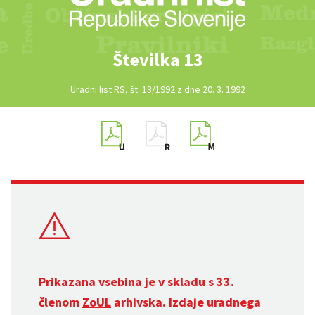
Številka 13
Uradni list RS, št. 13/1992 z dne 20. 3. 1992
Prikazana vsebina je v skladu s 33.
členom
ZoUL
arhivska. Izdaje uradnega