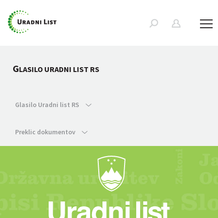
G
LASILO URADNI LIST RS
Glasilo Uradni list RS
Preklic dokumentov