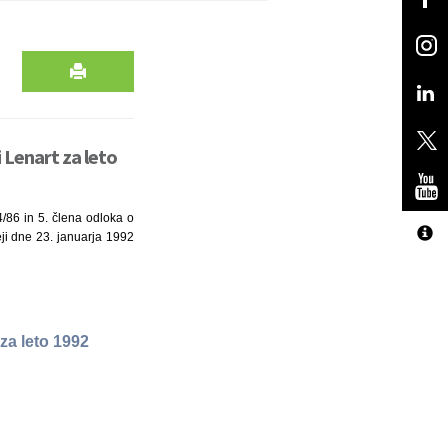
 Lenart za leto
4/86 in 5. člena odloka o
eji dne 23. januarja 1992
za leto 1992