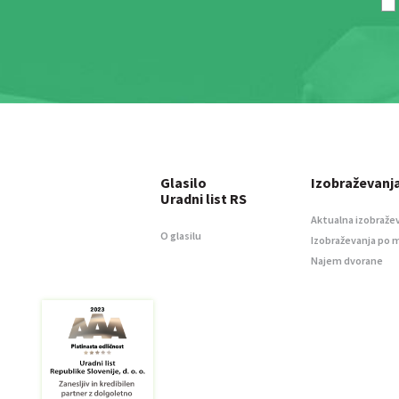
Glasilo
Izobraževanj
Uradni list RS
Aktualna izobraže
O glasilu
Izobraževanja po 
Najem dvorane