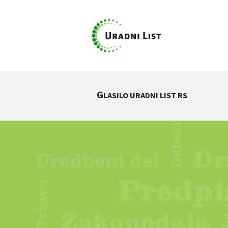
G
LASILO URADNI LIST RS