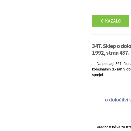
KAZALO
347. Sklep o dolo
1992, stran 437.
Na podlagi 367. člena
komunalnih taksah v obči
sprejel
o določitvi
Vrednost točke za iz