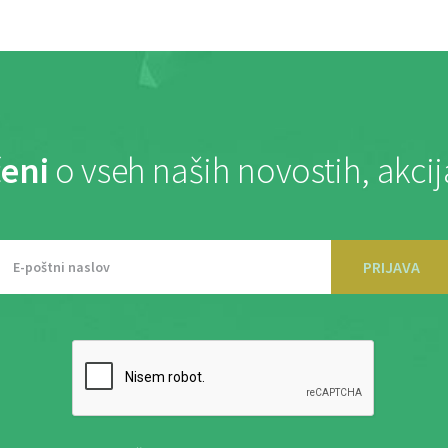
eni
o vseh naših novostih, akci
PRIJAVA