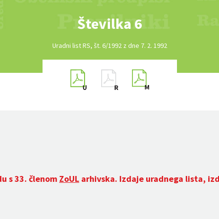
Številka 6
Uradni list RS, št. 6/1992 z dne 7. 2. 1992
du s 33. členom
ZoUL
arhivska. Izdaje uradnega lista, iz