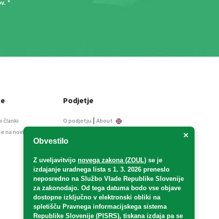
ov
. *
ce
Podjetje
|
i članki
O podjetju
About
se na novice
Kontakt
×
Obvestilo
Informacije javnega
značaja
Z uveljavitvijo
novega zakona (ZOUL)
se je
Oglaševanje
izdajanje uradnega lista s 1. 3. 2026 preneslo
Splošni pogoji
neposredno
na Službo Vlade Republike Slovenije
Izjava o varstvu osebnih
za zakonodajo
. Od tega datuma bodo vse objave
podatkov
dostopne izključno v elektronski obliki na
spletišču Pravnega informacijskega sistema
E-dražbe
Republike Slovenije (PISRS), tiskana izdaja pa se