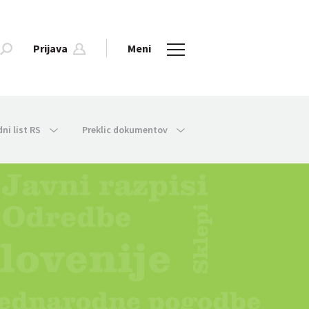
Prijava
Meni
dni list RS
Preklic dokumentov