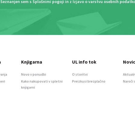
Seznanjen sem s
Splošnimi pogoji
in z
Izjavo o varstvu osebnih podatk
a
Knjigarna
UL info tok
Novi
vanja
Novo v ponudbi
O storitvi
Aktualn
meri
Kako nakupovati v spletni
Preizkusi brezplačno
Naroči 
knjigarni