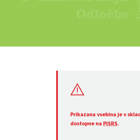
Prikazana vsebina je v skla
dostopne na
PISRS
.