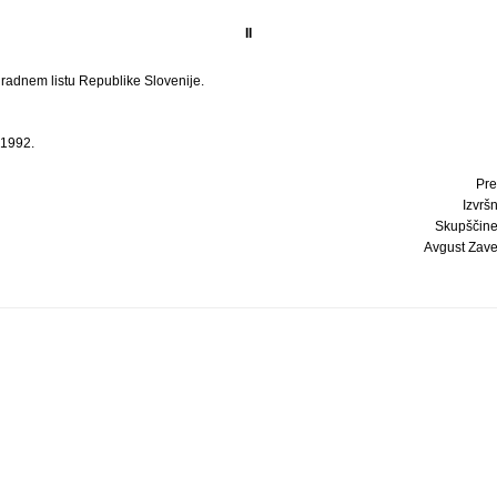
II
Uradnem listu Republike Slovenije.
 1992.
Pre
Izvrš
Skupščine
Avgust Zavern