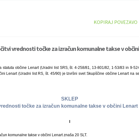
KOPIRAJ POVEZAVO
čitvi vrednosti točke za izračun komunalne takse v občini
 statuta občine Lenart (Uradni list SRS, št. 4-258/81, 13-801/82, 1-53/83 in 9-52
ni Lenart (Uradni list RS, št. 45/90) je Izvršni svet Skupščine občine Lenart na s
SKLEP
 vrednosti točke za izračun komunalne takse v občini Lenart 
I
račun komunalne takse v občini Lenart znaša 20 SLT.