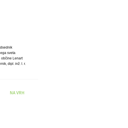
dsednik
nega sveta
 občine Lenart
ik, dipl. inž. l. r.
NA VRH