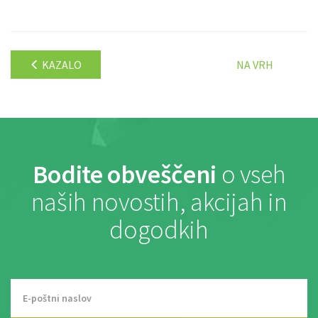
KAZALO
NA VRH
Bodite obveščeni
o vseh
naših novostih, akcijah in
dogodkih