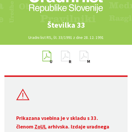
Številka 33
Uradni list RS, št. 33/1991 z dne 28. 12. 1991
Prikazana vsebina je v skladu s 33.
členom
ZoUL
arhivska. Izdaje uradnega