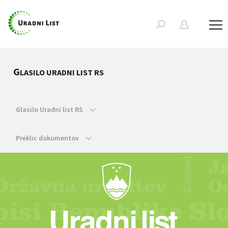
G
LASILO URADNI LIST RS
Glasilo Uradni list RS
Preklic dokumentov