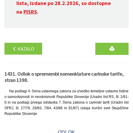
lista, izdane po 28.2.2026, so dostopne
na
PISRS
.
KAZALO
1431. Odlok o spremembi nomenklature carinske tarife,
stran 1398.
Na podlagi 4. člena ustavnega zakona za izvedbo temeljne ustavne listine
o samostojnosti in neodvisnosti Republike Slovenije (Uradni list RS, št. 1/91-
I) in na podlagi prvega odstavka 7. člena zakona o carinski tarifi (Uradni list
SFRJ, št. 27/78, 28/83, 7/84, 43/86 in 81/87) izdaja Izvršni svet Skupščine
Republike Slovenije
ODLOK