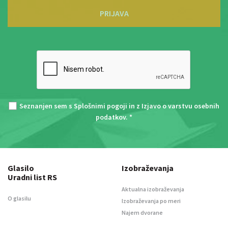
PRIJAVA
Seznanjen sem s
Splošnimi pogoji
in z
Izjavo o varstvu osebnih
podatkov
. *
Glasilo
Izobraževanja
Uradni list RS
Aktualna izobraževanja
O glasilu
Izobraževanja po meri
Najem dvorane