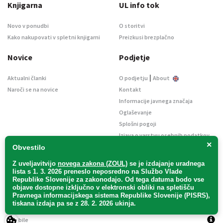
Knjigarna
UL info tok
Novo v ponudbi
O storitvi
Kako nakupovati v spletni knjigarni
Preizkusi brezplačno
Novice
Podjetje
|
Aktualni članki
O podjetju
About
Naroči se na novice
Kontakt
Informacije javnega značaja
Oglaševanje
Splošni pogoji
Izjava o varstvu osebnih podatkov
×
E-dražbe
Obvestilo
Z uveljavitvijo
novega zakona (ZOUL)
se je
izdajanje uradnega
lista s 1. 3. 2026 preneslo
neposredno
na Službo Vlade
Republike Slovenije za zakonodajo
. Od tega datuma bodo vse
objave dostopne izključno v elektronski obliki na spletišču
Pravnega informacijskega sistema Republike Slovenije (PISRS),
Uradni list d. o. o. – v likvidaciji / Vse pravice pridržane.
tiskana izdaja pa se z 28. 2. 2026 ukinja.
Pravna obvestila
/
Piškotki
/ Avtorji:
TriTim spletna agencija
v sodelovanju z
2Mobile