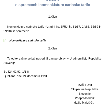
o spremembi nomenklature carinske tarife
1. člen
Nomenklatura carinske tarife (Uradni list SFRJ, št. 81/87, 14/88, 55/89 in
59/90) se spremeni:
Nomenklatura carinske tarife
2. člen
Ta odlok začne veljati naslednji dan po objavi v Uradnem listu Republike
Slovenije.
Št. 424-01/91-I1/1-8
Ljubljana, dne 19. decembra 1991.
Izvršni svet
Skupščine Republike
Slovenije
Podpredsednik
Matija Malešič l. r.