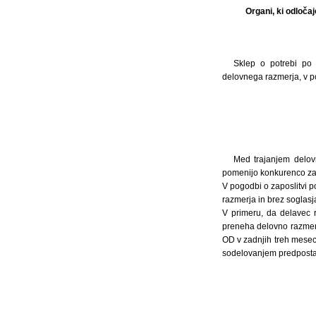
Organi, ki odločaj
Sklep o potrebi po 
delovnega razmerja, v p
Med trajanjem delovn
pomenijo konkurenco za 
V pogodbi o zaposlitvi p
razmerja in brez soglasj
V primeru, da delavec 
preneha delovno razmerj
OD v zadnjih treh mesec
sodelovanjem predposta