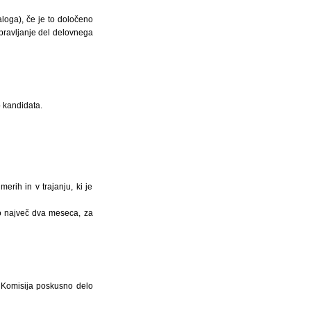
loga), če je to določeno
pravljanje del delovnega
o kandidata.
ih in v trajanju, ki je
o največ dva meseca, za
. Komisija poskusno delo