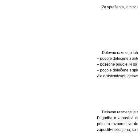
Za vprašanja, ki niso
Delovno razmerje lah
– pogoje določene z akto
– posebne pogoje, ki so 
– pogoje določene s spl
Akt o sistemizaciji delo
Delovno razmerje je s
Pogodba o zaposlitvi n
primeru razporeditve d
zaposlitvi sklenjena, se