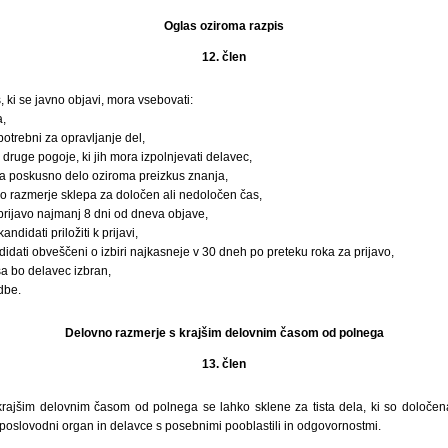
Oglas oziroma razpis
12. člen
 ki se javno objavi, mora vsebovati:
,
 potrebni za opravljanje del,
 druge pogoje, ki jih mora izpolnjevati delavec,
va poskusno delo oziroma preizkus znanja,
no razmerje sklepa za določen ali nedoločen čas,
prijavo najmanj 8 dni od dneva objave,
andidati priložiti k prijavi,
dati obveščeni o izbiri najkasneje v 30 dneh po preteku roka za prijavo,
a bo delavec izbran,
dbe.
Delovno razmerje s krajšim delovnim časom od polnega
13. člen
rajšim delovnim časom od polnega se lahko sklene za tista dela, ki so določena
poslovodni organ in delavce s posebnimi pooblastili in odgovornostmi.