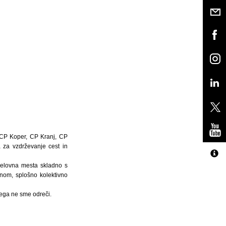
, CP Koper, CP Kranj, CP
 za vzdrževanje cest in
delovna mesta skladno s
onom, splošno kolektivno
tega ne sme odreči.