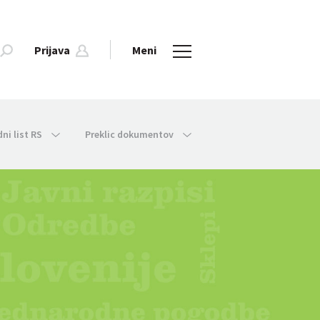
Prijava
Meni
dni list RS
Preklic dokumentov