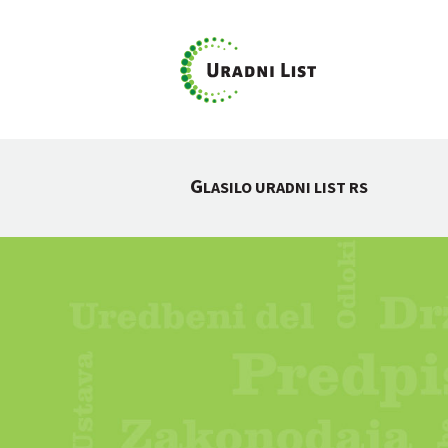
G
LASILO URADNI LIST RS