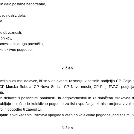
rih delo postane nepotrebno,
dsotnosti z dela,
v,
e obveznosti,
upnikov,
estila in druga povračila,
t kolektivne pogodbe,
2. člen
veljajo za vse delavce, ki so v delovnem razmerju v cestnih podjetjih CP Celje
 CP Murska Sobota, CP Nova Gorica, CP Novo mesto, CP Ptuj, PVAC, podjetja
ja.
n delavce s posebnimi pooblastili in odgovornostmi in za določena strokovna 
bljajo določbe te kolektivne pogodbe za tista vprašanja, ki niso urejena z zak
 in pogodbo 6 zaposlitvi.
upnik lahko kadarkoli zahteva vpogled v vsebino kolektivne pogodbe, podjetje mu 
3. člen