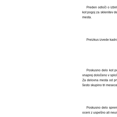
Preden odloči o izbir
kot pogoj za sklenitev 
mesta.
Preizkus izvede kadro
Poskusno delo kot po
vnaprej določeno v sploš
Za delovna mesta od pr
šesto skupino tri mesec
Poskusno delo spremlj
oceni z uspešno ali neu