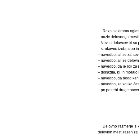
Razpis oziroma oglas,
– naziv delovnega mesta
– število delavcev, ki so
– strokovno izobrazbo in
– navedbo, ali se zahte
– navedbo, ali se delov
– navedbo, da je rok za 
– dokazila, ki jih morajo k
– navedbo, da bodo kandi
– navedbo, za koliko čas
– po potrebi druge nave
Delovno razmerje s k
delovnih mest, razen za 