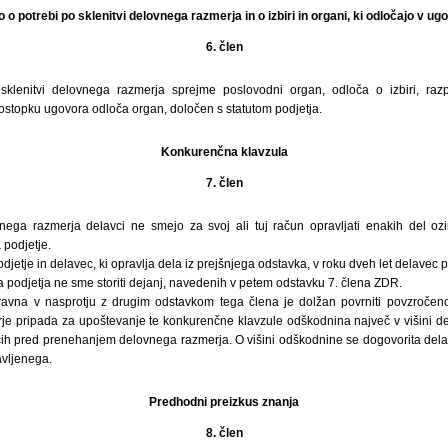
o o potrebi po sklenitvi delovnega razmerja in o izbiri in organi, ki odločajo v
6. člen
sklenitvi delovnega razmerja sprejme poslovodni organ, odloča o izbiri, raz
ostopku ugovora odloča organ, določen s statutom podjetja.
Konkurenčna klavzula
7. člen
ega razmerja delavci ne smejo za svoj ali tuj račun opravljati enakih del ozi
podjetje.
odjetje in delavec, ki opravlja dela iz prejšnjega odstavka, v roku dveh let delave
a podjetja ne sme storiti dejanj, navedenih v petem odstavku 7. člena ZDR.
ravna v nasprotju z drugim odstavkom tega člena je dolžan povrniti povzročen
e pripada za upoštevanje te konkurenčne klavzule odškodnina največ v višini d
ih pred prenehanjem delovnega razmerja. O višini odškodnine se dogovorita delave
vljenega.
Predhodni preizkus znanja
8. člen