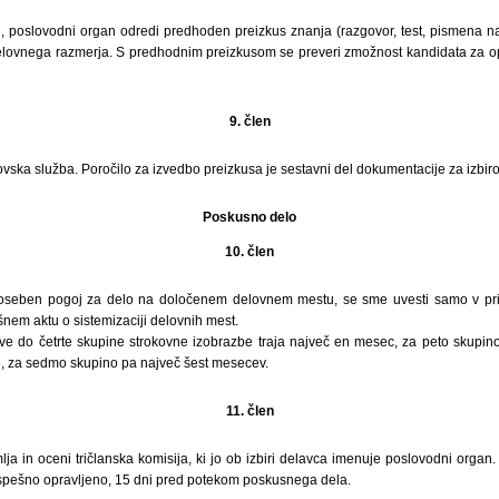
i, poslovodni organ odredi predhoden preizkus znanja (razgovor, test, pismena na
delovnega razmerja. S predhodnim preizkusom se preveri zmožnost kandidata za o
9. člen
vska služba. Poročilo za izvedbo preizkusa je sestavni del dokumentacije za izbir
Poskusno delo
10. člen
seben pogoj za delo na določenem delovnem mestu, se sme uvesti samo v primer
nem aktu o sistemizaciji delovnih mest.
ve do četrte skupine strokovne izobrazbe traja največ en mesec, za peto skupin
e, za sedmo skupino pa največ šest mesecev.
11. člen
a in oceni tričlanska komisija, ki jo ob izbiri delavca imenuje poslovodni organ
spešno opravljeno, 15 dni pred potekom poskusnega dela.