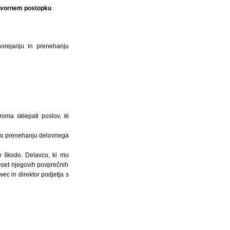
 ugovornem postopku
porejanju in prenehanju
roma sklepati poslov, ki
c po prenehanju delovnega
o škodo. Delavcu, ki mu
eset njegovih povprečnih
c in direktor podjetja s