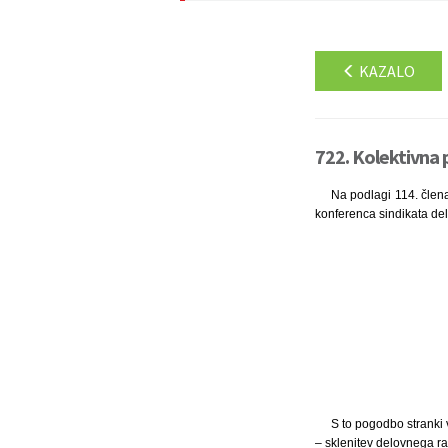
KAZALO
722. Kolektivna
Na podlagi 114. člena
konferenca sindikata de
S to pogodbo stranki
– sklenitev delovnega ra