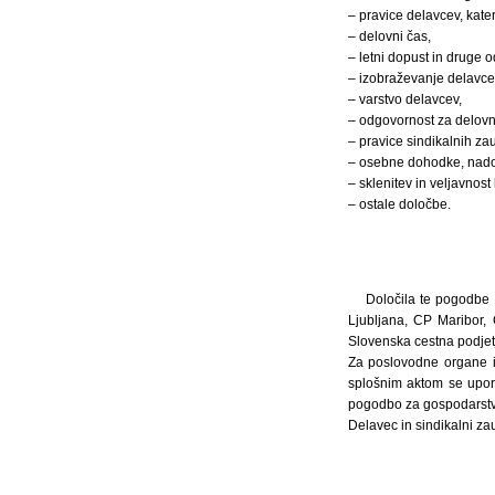
– pravice delavcev, kate
– delovni čas,
– letni dopust in druge o
– izobraževanje delavce
– varstvo delavcev,
– odgovornost za delovn
– pravice sindikalnih za
– osebne dohodke, nadom
– sklenitev in veljavnos
– ostale določbe.
Določila te pogodbe 
Ljubljana, CP Maribor,
Slovenska cestna podjet
Za poslovodne organe i
splošnim aktom se upora
pogodbo za gospodarstvo
Delavec in sindikalni za