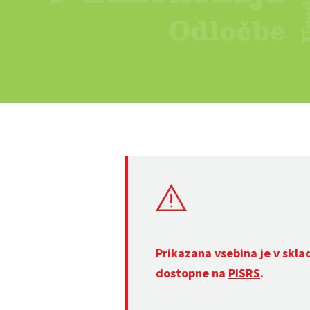
Prikazana vsebina je v skla
dostopne na
PISRS
.