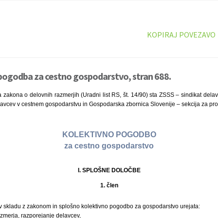
KOPIRAJ POVEZAVO
 pogodba za cestno gospodarstvo, stran 688.
 zakona o delovnih razmerjih (Uradni list RS, št. 14/90) sta ZSSS – sindikat dela
lavcev v cestnem gospodarstvu in Gospodarska zbornica Slovenije – sekcija za pro
KOLEKTIVNO POGODBO
za cestno gospodarstvo
I. SPLOŠNE DOLOČBE
1. člen
 v skladu z zakonom in splošno kolektivno pogodbo za gospodarstvo urejata:
zmerja, razporejanje delavcev,