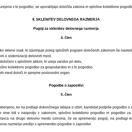
 urejena s to pogodbo, se uporabljajo določila zakona in splošne kolektivne pogod
II. SKLENITEV DELOVNEGA RAZMERJA
Pogoji za sklenitev delovnega razmerja
4. člen
ko sklene vsak, ki izpolnjuje poleg splošnih pogojev določenih zakonom še nasled
m o sistemizaciji delovnih mest,
določeni s splošnim aktom, ki ureja varstvo pri delu,
ošno kolektivno pogodbo za gospodarstvo in s to pogodbo.
vnih mest določi in sprejme poslovodni organ.
Pogodbe o zaposlitvi
5. člen
klenjeno, ko na podlagi dokončnega sklepa o izbiri, kandidat podpiše pogodbo o za
e sme biti v nasprotju z zakonom, splošno kolektivno pogodbo in pogodbo za
elavca na drugo delovno mesto oziroma, če se spremenijo pogoji, na podlagi ka
 nova razmerja uredijo s spremembo pogodbe o zaposlitvi.