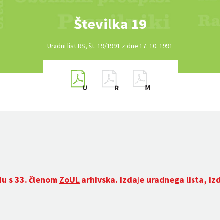
Številka 19
Uradni list RS, št. 19/1991 z dne 17. 10. 1991
du s 33. členom
ZoUL
arhivska. Izdaje uradnega lista, iz