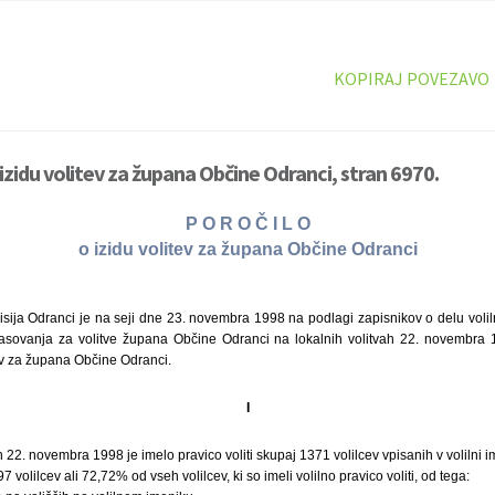
KOPIRAJ POVEZAVO
izidu volitev za župana Občine Odranci, stran 6970.
P O R O Č I L O
o izidu volitev za župana Občine Odranci
sija Odranci je na seji dne 23. novembra 1998 na podlagi zapisnikov o delu volil
glasovanja za volitve župana Občine Odranci na lokalnih volitvah 22. novembra 1
tev za župana Občine Odranci.
I
h 22. novembra 1998 je imelo pravico voliti skupaj 1371 volilcev vpisanih v volilni i
 volilcev ali 72,72% od vseh volilcev, ki so imeli volilno pravico voliti, od tega: