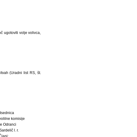
 ugotoviti volje volivca,
vah (Uradni list RS, št.
dsednica
olilne komisije
ne Odranci
ardelič l. r.
Člani: