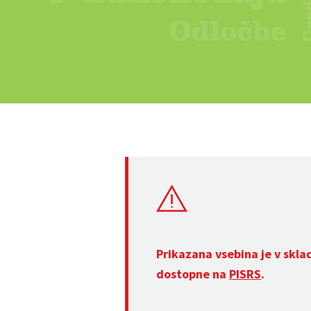
Prikazana vsebina je v skla
dostopne na
PISRS
.