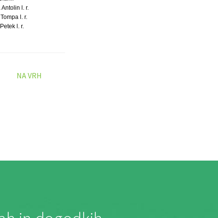
Antolin l. r.
Tompa l. r.
etek l. r.
NA VRH