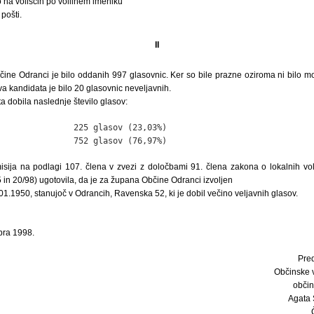
o na voliščih po volilnem imeniku
pošti.
II
ine Odranci je bilo oddanih 997 glasovnic. Ker so bile prazne oziroma ni bilo moč
va kandidata je bilo 20 glasovnic neveljavnih.
 dobila naslednje število glasov:
               225 glasov (23,03%)

               752 glasov (76,97%)
sija na podlagi 107. člena v zvezi z določbami 91. člena zakona o lokalnih volit
5 in 20/98) ugotovila, da je za župana Občine Odranci izvoljen
.1950, stanujoč v Odrancih, Ravenska 52, ki je dobil večino veljavnih glasov.
bra 1998.
Pre
Občinske v
obči
Agata S