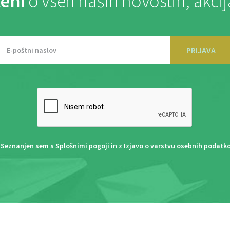
eni
o vseh naših novostih, akci
PRIJAVA
Seznanjen sem s
Splošnimi pogoji
in z
Izjavo o varstvu osebnih podatk