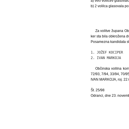
a) 995 volilcev glasoval
b) 2 volilca glasovala po 
Za volitve župana Obč
ker sta bila obkrožena d
Posamezna kandidata sta
1. JOŽEF KOCIPER   
2. IVAN MARKOJA    
Občinska volilna komi
72/93, 7/94, 33/94, 70/9
IVAN MARKOJA, roj. 22.01
Št. 25/98
Odranci, dne 23. novem