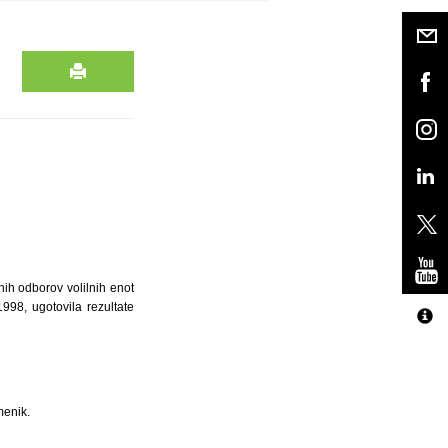
nih odborov volilnih enot
998, ugotovila rezultate
menik.