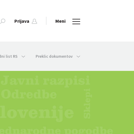
Prijava
Meni
dni list RS
Preklic dokumentov