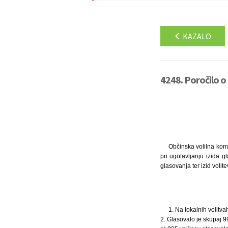
KAZALO
4248. Poročilo o 
Občinska volilna komi
pri ugotavljanju izida 
glasovanja ter izid voli
1. Na lokalnih volitva
2. Glasovalo je skupaj 997