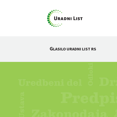
G
LASILO URADNI LIST RS