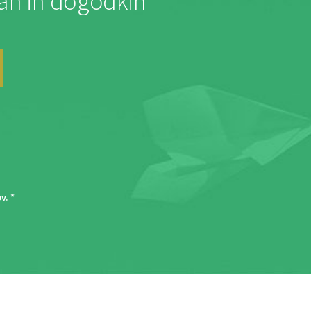
jah in dogodkih
ov
. *