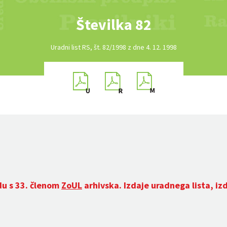
Številka 82
Uradni list RS, št. 82/1998 z dne 4. 12. 1998
du s 33. členom
ZoUL
arhivska. Izdaje uradnega lista, iz