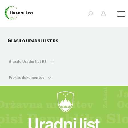
G
LASILO URADNI LIST RS
Glasilo Uradni list RS
Preklic dokumentov