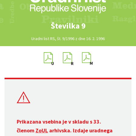
Številka 9
Uradni list RS, št. 9/1996 z dne 16. 2. 1996
Prikazana vsebina je v skladu s 33.
členom
ZoUL
arhivska. Izdaje uradnega