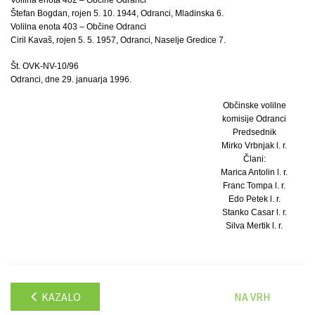
Štefan Bogdan, rojen 5. 10. 1944, Odranci, Mladinska 6.
Volilna enota 403 – Občine Odranci
Ciril Kavaš, rojen 5. 5. 1957, Odranci, Naselje Gredice 7.
Št. OVK-NV-10/96
Odranci, dne 29. januarja 1996.
Občinske volilne
komisije Odranci
Predsednik
Mirko Vrbnjak l. r.
Člani:
Marica Antolin l. r.
Franc Tompa l. r.
Edo Petek l. r.
Stanko Casar l. r.
Silva Mertik l. r.
KAZALO
NA VRH