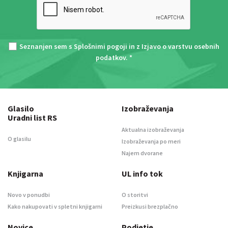
Seznanjen sem s
Splošnimi pogoji
in z
Izjavo o varstvu osebnih
podatkov
. *
Glasilo
Izobraževanja
Uradni list RS
Aktualna izobraževanja
O glasilu
Izobraževanja po meri
Najem dvorane
Knjigarna
UL info tok
Novo v ponudbi
O storitvi
Kako nakupovati v spletni knjigarni
Preizkusi brezplačno
Novice
Podjetje