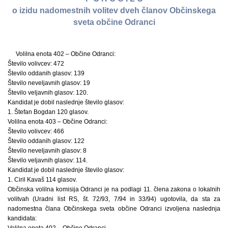
o izidu nadomestnih volitev dveh članov Občinskega
sveta občine Odranci
Volilna enota 402 – Občine Odranci:
Število volivcev: 472
Število oddanih glasov: 139
Število neveljavnih glasov: 19
Število veljavnih glasov: 120.
Kandidat je dobil naslednje število glasov:
1. Štefan Bogdan 120 glasov.
Volilna enota 403 – Občine Odranci:
Število volivcev: 466
Število oddanih glasov: 122
Število neveljavnih glasov: 8
Število veljavnih glasov: 114.
Kandidat je dobil naslednje število glasov:
1. Ciril Kavaš 114 glasov.
Občinska volilna komisija Odranci je na podlagi 11. člena zakona o lokalnih
volitvah (Uradni list RS, št. 72/93, 7/94 in 33/94) ugotovila, da sta za
nadomestna člana Občinskega sveta občine Odranci izvoljena naslednja
kandidata:
Volilna enota 402 – Občine Odranci