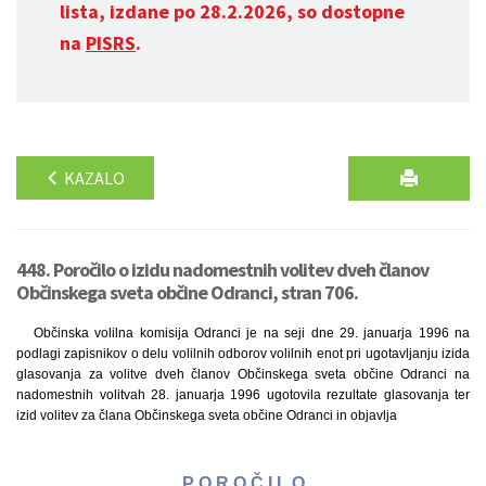
lista, izdane po 28.2.2026, so dostopne
na
PISRS
.
KAZALO
448. Poročilo o izidu nadomestnih volitev dveh članov
Občinskega sveta občine Odranci, stran 706.
Občinska volilna komisija Odranci je na seji dne 29. januarja 1996 na
podlagi zapisnikov o delu volilnih odborov volilnih enot pri ugotavljanju izida
glasovanja za volitve dveh članov Občinskega sveta občine Odranci na
nadomestnih volitvah 28. januarja 1996 ugotovila rezultate glasovanja ter
izid volitev za člana Občinskega sveta občine Odranci in objavlja
P O R O Č I L O