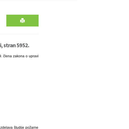
, stran 5952.
9. člena zakona o upravi
 izdelava študije požarne