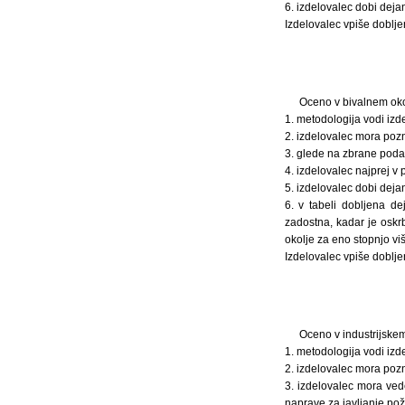
6. izdelovalec dobi deja
Izdelovalec vpiše doblj
Oceno v bivalnem oko
1. metodologija vodi izd
2. izdelovalec mora pozna
3. glede na zbrane podat
4. izdelovalec najprej v
5. izdelovalec dobi deja
6. v tabeli dobljena d
zadostna, kadar je osk
okolje za eno stopnjo viš
Izdelovalec vpiše doblj
Oceno v industrijskem
1. metodologija vodi izd
2. izdelovalec mora pozna
3. izdelovalec mora ved
naprave za javljanje požar