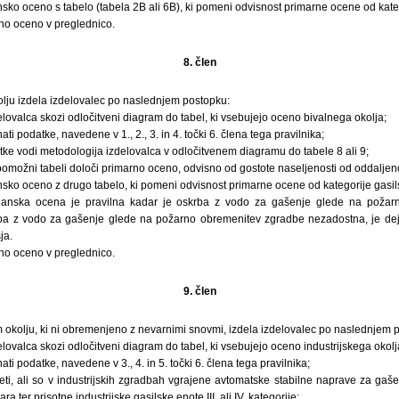
nsko oceno s tabelo (tabela 2B ali 6B), ki pomeni odvisnost primarne ocene od kate
eno oceno v preglednico.
8. člen
lju izdela izdelovalec po naslednjem postopku:
elovalca skozi odločitveni diagram do tabel, ki vsebujejo oceno bivalnega okolja;
ti podatke, navedene v 1., 2., 3. in 4. točki 6. člena tega pravilnika;
ke vodi metodologija izdelovalca v odločitvenem diagramu do tabele 8 ali 9;
 pomožni tabeli določi primarno oceno, odvisno od gostote naseljenosti od oddaljeno
nsko oceno z drugo tabelo, ki pomeni odvisnost primarne ocene od kategorije gasil
ejanska ocena je pravilna kadar je oskrba z vodo za gašenje glede na poža
rba z vodo za gašenje glede na požarno obremenitev zgradbe nezadostna, je de
ja.
eno oceno v preglednico.
9. člen
 okolju, ki ni obremenjeno z nevarnimi snovmi, izdela izdelovalec po naslednjem 
elovalca skozi odločitveni diagram do tabel, ki vsebujejo oceno industrijskega okolj
ti podatke, navedene v 3., 4. in 5. točki 6. člena tega pravilnika;
eti, ali so v industrijskih zgradbah vgrajene avtomatske stabilne naprave za gaš
a ter prisotne industrijske gasilske enote III. ali IV. kategorije;