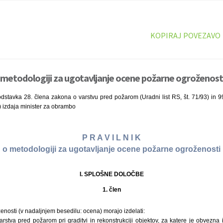
KOPIRAJ POVEZAVO
o metodologiji za ugotavljanje ocene požarne ogroženosti
dstavka 28. člena zakona o varstvu pred požarom (Uradni list RS, št. 71/93) in 9
4) izdaja minister za obrambo
P R A V I L N I K
o metodologiji za ugotavljanje ocene požarne ogroženosti
I. SPLOŠNE DOLOČBE
1. člen
osti (v nadaljnjem besedilu: ocena) morajo izdelati:
arstva pred požarom pri graditvi in rekonstrukciji objektov, za katere je obvezna