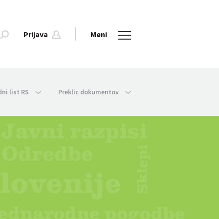
Prijava
Meni
dni list RS
Preklic dokumentov