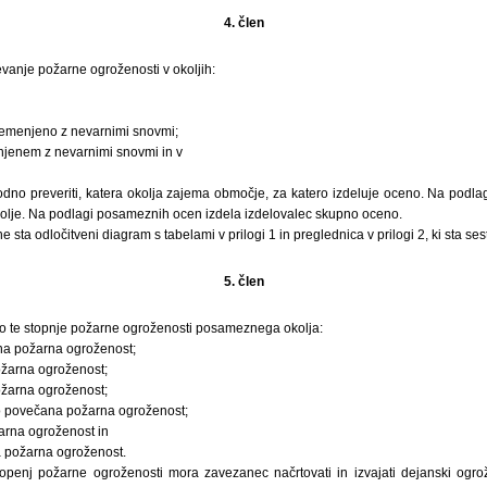
4. člen
anje požarne ogroženosti v okoljih:
bremenjeno z nevarnimi snovmi;
njenem z nevarnimi snovmi in v
dno preveriti, katera okolja zajema območje, za katero izdeluje oceno. Na podlagi
lje. Na podlagi posameznih ocen izdela izdelovalec skupno oceno.
sta odločitveni diagram s tabelami v prilogi 1 in preglednica v prilogi 2, ki sta sest
5. člen
jo te stopnje požarne ogroženosti posameznega okolja:
hna požarna ogroženost;
ožarna ogroženost;
ožarna ogroženost;
do povečana požarna ogroženost;
žarna ogroženost in
ka požarna ogroženost.
topenj požarne ogroženosti mora zavezanec načrtovati in izvajati dejanski ogro