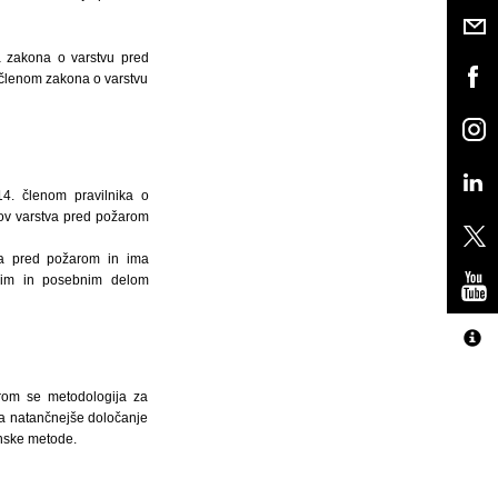
a zakona o varstvu pred
. členom zakona o varstvu
14. členom pravilnika o
ov varstva pred požarom
tva pred požarom in ima
šnim in posebnim delom
rom se metodologija za
Za natančnejše določanje
unske metode.