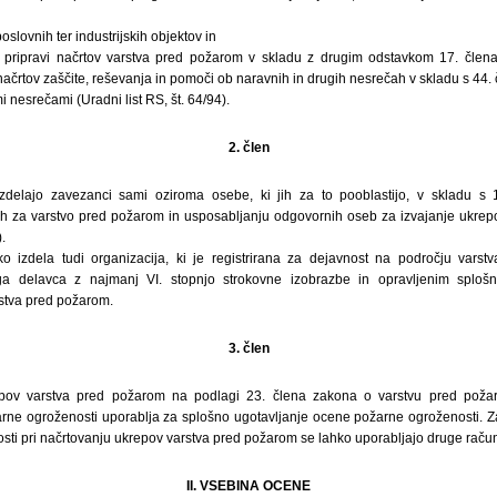
poslovnih ter industrijskih objektov in
ri pripravi načrtov varstva pred požarom v skladu z drugim odstavkom 17. člen
 načrtov zaščite, reševanja in pomoči ob naravnih in drugih nesrečah v skladu s 44
 nesrečami (Uradni list RS, št. 64/94).
2. člen
zdelajo zavezanci sami oziroma osebe, ki jih za to pooblastijo, v skladu s 
ih za varstvo pred požarom in usposabljanju odgovornih oseb za izvajanje ukrep
.
o izdela tudi organizacija, ki je registrirana za dejavnost na področju vars
a delavca z najmanj VI. stopnjo strokovne izobrazbe in opravljenim splo
rstva pred požarom.
3. člen
epov varstva pred požarom na podlagi 23. člena zakona o varstvu pred poža
rne ogroženosti uporablja za splošno ugotavljanje ocene požarne ogroženosti. 
ti pri načrtovanju ukrepov varstva pred požarom se lahko uporabljajo druge rač
II. VSEBINA OCENE