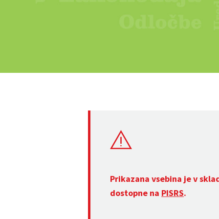
Prikazana vsebina je v skla
dostopne na
PISRS
.