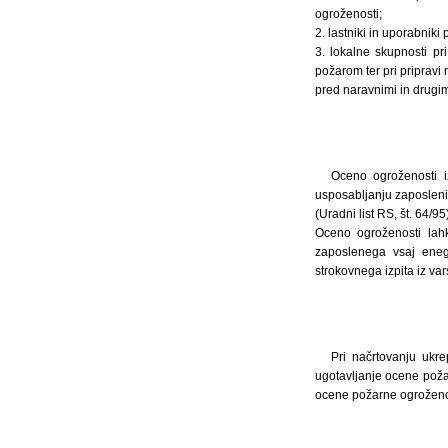
ogroženosti;
2. lastniki in uporabniki 
3. lokalne skupnosti p
požarom ter pri pripravi
pred naravnimi in drugimi
Oceno ogroženosti i
usposabljanju zaposlen
(Uradni list RS, št. 64/95)
Oceno ogroženosti lahk
zaposlenega vsaj eneg
strokovnega izpita iz va
Pri načrtovanju ukr
ugotavljanje ocene poža
ocene požarne ogroženos