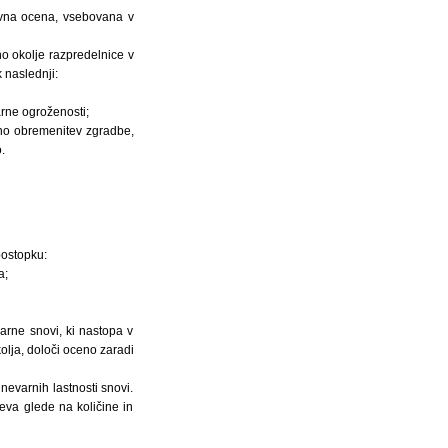
novna ocena, vsebovana v
no okolje razpredelnice v
 naslednji:
rne ogroženosti;
arno obremenitev zgradbe,
.
postopku:
a;
evarne snovi, ki nastopa v
olja, določi oceno zaradi
nevarnih lastnosti snovi.
va glede na količine in