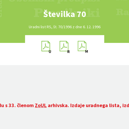
Številka 70
Uradni list RS, št. 70/1996 z dne 6. 12. 1996
du s 33. členom
ZoUL
arhivska. Izdaje uradnega lista, iz