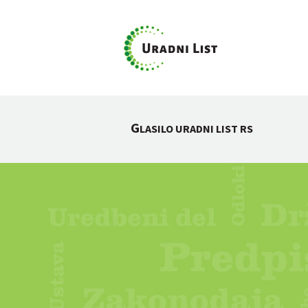
G
LASILO URADNI LIST RS