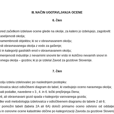
III. NAČIN UGOTAVLJANJA OCENE
6. člen
pred začetkom izdelave ocene glede na okolje, za katero jo izdelujejo, zagotoviti:
naseljenosti okolja;
n namembnosti objektov, ki so v obravnavanem okolju;
sti obravnavanega okolja z vodo za gašenje;
i in kategoriji gasilskih enot v obravnavanem okolju;
emenjenosti industrije z nevarnimi snovmi ter vrsto in količino nevarnih snovi in
vnega okolja – gozdov, ki jo je izdelal Zavod za gozdove Slovenije.
7. člen
lju izdela izdelovalec po naslednjem postopku:
elovalca skozi odločitveni diagram do tabel, ki vsebujejo oceno naravnega okolja;
ti podatke, navedene v 3., 4. in 6. točki prejšnjega člena;
eti, ali obravnavani gozd spada v kategorijo varovanega gozda;
ke vodi metodologija izdelovalca v odločitvenem diagramu do tabele 2 ali 6;
 v pomožni tabeli (tabela 2A ali 6A) določi primarno oceno odvisno od oddalje
n osnovne ocene katastrske občine po kategorizaciji Zavoda za gozdove Slovenij