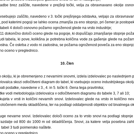
gradbe brez zaščite, navedene v prejšnji točki, velja za obravnavano okolje os
vsebujejo zaščito, navedeno v 3. točki prejšnjega odstavka, veljajo za obravnava
no, pod katerimi pogoji se lahko ocena zmanjša za eno stopnjo, pri čemer je postopek
 tabeli 4 določi osnovno požarno ogroženost glede na vrsto industrije;
 11 dokončno določi oceno glede na pogoje, ki dopuščajo zmanjšanje stopnje poža
tudi tabela, ki pove, kolikšna je potrebna količina vode za gašenje glede na pož
ostna. Če oskrba z vodo ni zadostna, se požarna ogroženost poveča za eno stopnjo
eno oceno v preglednico.
10. člen
 okolju, ki je obremenjeno z nevarnimi snovmi, izdela izdelovalec po naslednjem 
elovalca skozi odločitveni diagram do tabel, ki vsebujejo oceno industrijskega okolj
ti podatke, navedene v 3., 4. in 5. točki 6. člena tega pravilnika;
ke vodi metodologija izdelovalca v odločitvenem diagramu do tabele 3, 7 ali 10;
ikujeta v vrsti in količini nevarnih snovi. Izdelovalec glede na vrsto in količino n
oločenem mestu skladiščena, ter na podlagi oddaljenosti objektov od bivalnega ok
druge nevarne snovi. Izdelovalec določi oceno za to vrsto snovi na podlagi stopnje 
azdalje od 800 do 1000 m od skladiščenja. Snovi, za katere velja posebna zahte
u tabel 3 tudi poimensko naštete.
eno oceno v preglednico.