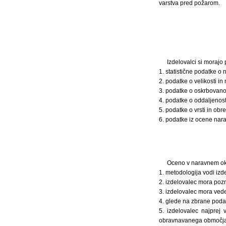
varstva pred požarom.
Izdelovalci si morajo 
1. statistične podatke o 
2. podatke o velikosti i
3. podatke o oskrbovano
4. podatke o oddaljenost
5. podatke o vrsti in obr
6. podatke iz ocene nara
Oceno v naravnem oko
1. metodologija vodi izd
2. izdelovalec mora pozna
3. izdelovalec mora ved
4. glede na zbrane podat
5. izdelovalec najprej
obravnavanega območja i