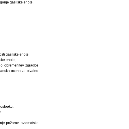
gorije gasilske enote.
sti gasilske enote;
ske enote;
rno obremenitev zgradbe
janska ocena za bivalno
postopku:
a;
enje požarov, avtomatske