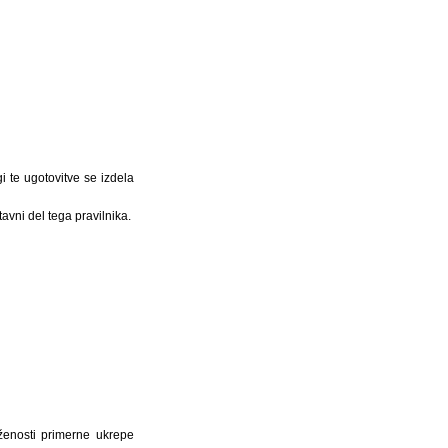
 te ugotovitve se izdela
avni del tega pravilnika.
ženosti primerne ukrepe