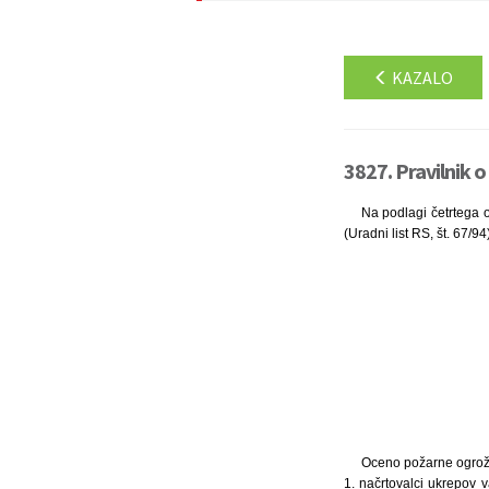
KAZALO
3827. Pravilnik 
Na podlagi četrtega o
(Uradni list RS, št. 67/9
Oceno požarne ogrožen
1. načrtovalci ukrepov v