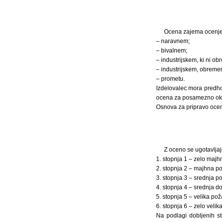
Ocena zajema ocenjev
– naravnem;
– bivalnem;
– industrijskem, ki ni o
– industrijskem, obreme
– prometu.
Izdelovalec mora predho
ocena za posamezno oko
Osnova za pripravo ocene 
Z oceno se ugotavlja
1. stopnja 1 – zelo maj
2. stopnja 2 – majhna p
3. stopnja 3 – srednja p
4. stopnja 4 – srednja 
5. stopnja 5 – velika po
6. stopnja 6 – zelo veli
Na podlagi dobljenih s