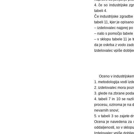
4. če so industrijske z
tabeli 4.
Če industrijske zgradbe 
tabeli 11, kjer je opisa
– izdelovalec najprej po
– nato s pomočjo tabele
– v sklopu tabele 11 je 
da je oskrba z vodo zad
Izdelovalec vpiše doblj
Oceno v industrijskem
1. metodologija vodi izd
2. izdelovalec mora pozna
3. glede na zbrane podat
4. tabeli 7 in 10 se razl
procesu, oziroma je na d
nevarnih snovi;
5. v tabeli 3 so zajete 
Ocena je navedena za r
oddaljenosti, so v sklop
Izdelovalec vpiše doblj