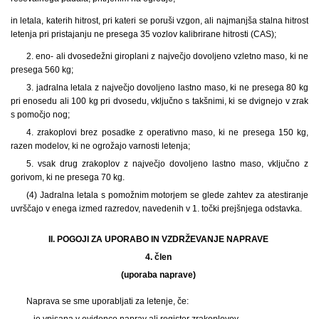
in letala, katerih hitrost, pri kateri se poruši vzgon, ali najmanjša stalna hitrost
letenja pri pristajanju ne presega 35 vozlov kalibrirane hitrosti (CAS);
2. eno- ali dvosedežni giroplani z največjo dovoljeno vzletno maso, ki ne
presega 560 kg;
3. jadralna letala z največjo dovoljeno lastno maso, ki ne presega 80 kg
pri enosedu ali 100 kg pri dvosedu, vključno s takšnimi, ki se dvignejo v zrak
s pomočjo nog;
4. zrakoplovi brez posadke z operativno maso, ki ne presega 150 kg,
razen modelov, ki ne ogrožajo varnosti letenja;
5. vsak drug zrakoplov z največjo dovoljeno lastno maso, vključno z
gorivom, ki ne presega 70 kg.
(4) Jadralna letala s pomožnim motorjem se glede zahtev za atestiranje
uvrščajo v enega izmed razredov, navedenih v 1. točki prejšnjega odstavka.
II. POGOJI ZA UPORABO IN VZDRŽEVANJE NAPRAVE
4. člen
(uporaba naprave)
Naprava se sme uporabljati za letenje, če:
– je vpisana v evidenco naprav ali register zrakoplovov,