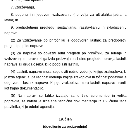
7. vzdrževanju,
8. pogonu in njegovem vzdrževanju (ne velja za ultralahka jadralna
letala) in
9. predpoletnem pregledu, sestavljanju, razstavljanju in skladiščenju
naprave.
(2) Za vzdrževanje po priročniku je odgovoren lastnik, za predpoletni
pregled pa pilot naprave.
(3) Za naprave so obvezni letni pregledi po priročniku za letenje in
vzdrževanje naprave, ki ga izda proizvajalec. Letne preglede opravlja lastnik
naprave ali druga oseba, ki jo pooblasti lastnik.
(4) Lastnik naprave mora zagotoviti redno vodenje knjige zrakoplova, ki
jo izda agencija. Za rednost vodenja knjige zrakoplova in točnost podatkov je
odgovoren lastnik naprave. Knjigo zrakoplova mora lastnik naprave hraniti
kot trajno dokumentacijo.
(5) Na napravi se lahko izvajajo samo tiste spremembe in velika
popravila, za katera je izdelana tehnična dokumentacija iz 16. člena tega
pravilnika, ki jo odobri agencija.
19. člen
(dovoljenje za proizvodnjo)