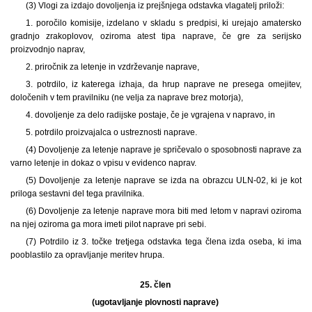
(3) Vlogi za izdajo dovoljenja iz prejšnjega odstavka vlagatelj priloži:
1. poročilo komisije, izdelano v skladu s predpisi, ki urejajo amatersko
gradnjo zrakoplovov, oziroma atest tipa naprave, če gre za serijsko
proizvodnjo naprav,
2. priročnik za letenje in vzdrževanje naprave,
3. potrdilo, iz katerega izhaja, da hrup naprave ne presega omejitev,
določenih v tem pravilniku (ne velja za naprave brez motorja),
4. dovoljenje za delo radijske postaje, če je vgrajena v napravo, in
5. potrdilo proizvajalca o ustreznosti naprave.
(4) Dovoljenje za letenje naprave je spričevalo o sposobnosti naprave za
varno letenje in dokaz o vpisu v evidenco naprav.
(5) Dovoljenje za letenje naprave se izda na obrazcu ULN-02, ki je kot
priloga sestavni del tega pravilnika.
(6) Dovoljenje za letenje naprave mora biti med letom v napravi oziroma
na njej oziroma ga mora imeti pilot naprave pri sebi.
(7) Potrdilo iz 3. točke tretjega odstavka tega člena izda oseba, ki ima
pooblastilo za opravljanje meritev hrupa.
25. člen
(ugotavljanje plovnosti naprave)