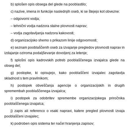
b) splošen opis obsega del glede na pooblastilo;
c) nazive, imena in funkcije naslednjih oseb, ki se štejejo kot obvezne:
– odgovorni vodja;
– tehnični vodja nadzora stalne plovnosti naprav;
– vodja zagotavljanja nadzora kakovosti;
d) organizacijsko shemo s prikazom linije odgovornosti;
e) seznam pooblaščenih oseb za izvajanje pregledov plovnosti naprav in
izdajanje oziroma podaljševanje dovoljenj za letenje;
f) splošni opis kadrovskih potreb pooblaščenega izvajalca glede na
obseg del;
g) postopke, ki opisujejo, kako pooblaščeni izvajalec zagotavlja
skladnost s tem pravilnikom;
h) postopek obveščanja agencije o organizacijskih in drugih
spremembah pooblaščenega izvajalca;
i) postopek za odobritev spremembe organizacijskega priročnika
pooblaščenega izvajalca;
j) zapis ali referenco o vsaki napravi, katere pregled plovnosti izvaja
pooblaščeni izvajalec;
k) podroben opis sistema ter načel hranjenja zapisov;