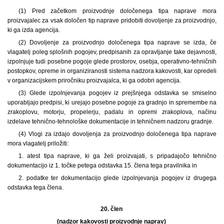
(1) Pred začetkom proizvodnje določenega tipa naprave mora
proizvajalec za vsak določen tip naprave pridobiti dovoljenje za proizvodnjo,
ki ga izda agencija.
(2) Dovoljenje za proizvodnjo določenega tipa naprave se izda, če
vlagatelj poleg splošnih pogojev, predpisanih za opravljanje take dejavnosti,
izpolnjuje tudi posebne pogoje glede prostorov, osebja, operativno-tehničnih
postopkov, opreme in organiziranosti sistema nadzora kakovosti, kar opredeli
v organizacijskem priročniku proizvajalca, ki ga odobri agencija.
(3) Glede izpolnjevanja pogojev iz prejšnjega odstavka se smiselno
uporabljajo predpisi, ki urejajo posebne pogoje za gradnjo in spremembe na
zrakoplovu, motorju, propelerju, padalu in opremi zrakoplova, načinu
izdelave tehnično-tehnološke dokumentacije in tehničnem nadzoru gradnje.
(4) Vlogi za izdajo dovoljenja za proizvodnjo določenega tipa naprave
mora vlagatelj priložiti:
1. atest tipa naprave, ki ga želi proizvajati, s pripadajočo tehnično
dokumentacijo iz 1. točke petega odstavka 15. člena tega pravilnika in
2. podatke ter dokumentacijo glede izpolnjevanja pogojev iz drugega
odstavka tega člena.
20. člen
(nadzor kakovosti proizvodnje naprav)