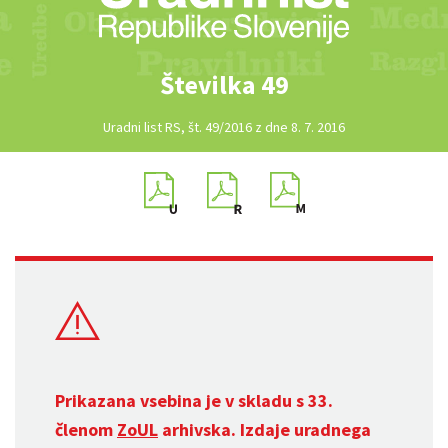
Številka 49
Uradni list RS, št. 49/2016 z dne 8. 7. 2016
Prikazana vsebina je v skladu s 33.
členom
ZoUL
arhivska. Izdaje uradnega