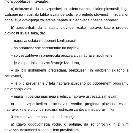
mora pooblaščeni izvajalec:
a) dokazovati, da ima vzpostavljen sistem nadzora stalne plovnosti, ki ga
vzdržuje na način, da lahko izvaja periodične preglede plovnosti in izdaja ter
podaljšuje dovoljenja za letenje naprav iz njegovega obsega pooblastil;
b) zagotavljati, da je stalna plovnost vsake naprave, katere pregled
plovnosti izvaja, taka, da:
– naprava ostaja v odobreni konfiguraciji,
– so odobrene vse spremembe na napravi,
– so vse zahteve in priporočila proizvajalca naprave izpolnjene,
– je vse predpisano vzdrževanje izvedeno,
– so bili instrumenti pregledani, preizkušeni in odobreni skladno z
zahtevami,
– je bilo preverjanje v letu naprave izvedeno po odobrenem programu
preverjanja v letu,
– masa in pozicija masnega središča naprave ustrezata zahtevam;
c) imeti vzpostavljen proces za izvedbo pregleda plovnosti vsake
naprave, katere plovnost nadzira, ustrezen zahtevam tega pravilnika;
3. imeti navedene naslednje informacije:
a) izjavo odgovornega vodje, ki potrjuje, da so priročnik in z njim
povezani dokumenti skladni s tem pravilnikom;