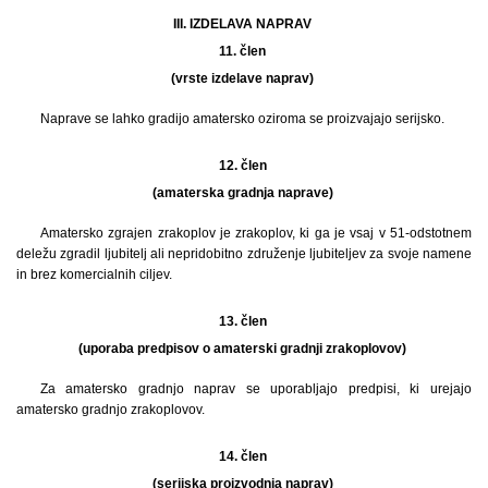
III. IZDELAVA NAPRAV
11. člen
(vrste izdelave naprav)
Naprave se lahko gradijo amatersko oziroma se proizvajajo serijsko.
12. člen
(amaterska gradnja naprave)
Amatersko zgrajen zrakoplov je zrakoplov, ki ga je vsaj v 51-odstotnem
deležu zgradil ljubitelj ali nepridobitno združenje ljubiteljev za svoje namene
in brez komercialnih ciljev.
13. člen
(uporaba predpisov o amaterski gradnji zrakoplovov)
Za amatersko gradnjo naprav se uporabljajo predpisi, ki urejajo
amatersko gradnjo zrakoplovov.
14. člen
(serijska proizvodnja naprav)