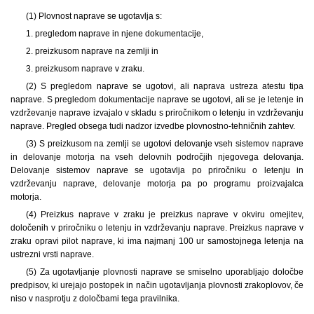
(1) Plovnost naprave se ugotavlja s:
1. pregledom naprave in njene dokumentacije,
2. preizkusom naprave na zemlji in
3. preizkusom naprave v zraku.
(2) S pregledom naprave se ugotovi, ali naprava ustreza atestu tipa
naprave. S pregledom dokumentacije naprave se ugotovi, ali se je letenje in
vzdrževanje naprave izvajalo v skladu s priročnikom o letenju in vzdrževanju
naprave. Pregled obsega tudi nadzor izvedbe plovnostno-tehničnih zahtev.
(3) S preizkusom na zemlji se ugotovi delovanje vseh sistemov naprave
in delovanje motorja na vseh delovnih področjih njegovega delovanja.
Delovanje sistemov naprave se ugotavlja po priročniku o letenju in
vzdrževanju naprave, delovanje motorja pa po programu proizvajalca
motorja.
(4) Preizkus naprave v zraku je preizkus naprave v okviru omejitev,
določenih v priročniku o letenju in vzdrževanju naprave. Preizkus naprave v
zraku opravi pilot naprave, ki ima najmanj 100 ur samostojnega letenja na
ustrezni vrsti naprave.
(5) Za ugotavljanje plovnosti naprave se smiselno uporabljajo določbe
predpisov, ki urejajo postopek in način ugotavljanja plovnosti zrakoplovov, če
niso v nasprotju z določbami tega pravilnika.