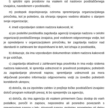
l) splošni opis prostorov na vsakem od naslovov pooblaščenega
izvajalca, navedenem v pooblastilu;
m) postopek dopolnjevanja oziroma spreminjanja organizacijskega
priročnika, kot je potrebno, da ohranja njegovo vsebino skladno s stanjem
svoje organizacije;
4. imeti vzpostavljen sistem nadzora kakovosti, ki:
a) po podelitvi pooblastila zagotavlja agenciji izvajanje nadzora v celotni
organizaciji pooblaščenega izvajalca, pod vodstvom odgovornega vodje, kot
je opredeljeno v organizacijskem priročniku, ter zagotavlja nadzor nad
standardi in zahtevami ter dopolnitvami le-teh, kot izhaja iz pooblastila,
b) dokazuje, da ima vzpostavljen dokumentiran sistem nadzora kakovosti
in ga vzdržuje,
c) zagotavlja skladnost z zahtevami tega pravilnika in ima vodjo sistema
nadzora kakovosti, ki spremlja ustreznost in pravilnost postopkov, potrebnih
za zagotavljanje plovnosti naprav, spremljanje ustreznosti pa mora
vključevati povratno informacijo odgovornemu vodji za izvedbo potrebnih
korektivnih ukrepov,
d) določa, da za izpolnitev zahtev iz prejšnje točke pooblaščeni izvajalec
določi program notranjih presoj, ki bo sprejemljiv za agencijo,
e) določa, da ima agencija ob vsakem primernem času dostop do vseh
podatkov, poročil in zapisov, neposredno ali posredno povezanih s
preverjanjem naprav v letu, plovnosti naprav, motorjev, propelerjev ali delov