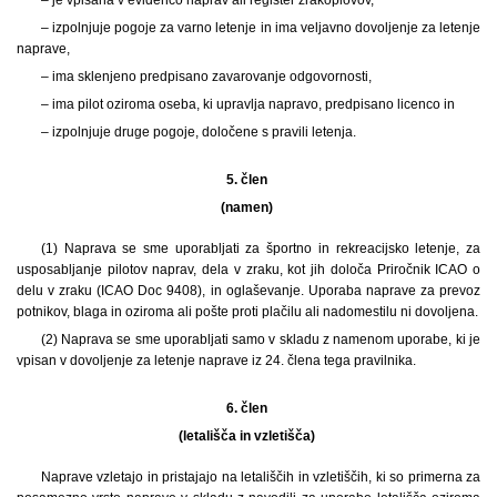
– izpolnjuje pogoje za varno letenje in ima veljavno dovoljenje za letenje
naprave,
– ima sklenjeno predpisano zavarovanje odgovornosti,
– ima pilot oziroma oseba, ki upravlja napravo, predpisano licenco in
– izpolnjuje druge pogoje, določene s pravili letenja.
5. člen
(namen)
(1) Naprava se sme uporabljati za športno in rekreacijsko letenje, za
usposabljanje pilotov naprav, dela v zraku, kot jih določa Priročnik ICAO o
delu v zraku (ICAO Doc 9408), in oglaševanje. Uporaba naprave za prevoz
potnikov, blaga in oziroma ali pošte proti plačilu ali nadomestilu ni dovoljena.
(2) Naprava se sme uporabljati samo v skladu z namenom uporabe, ki je
vpisan v dovoljenje za letenje naprave iz 24. člena tega pravilnika.
6. člen
(letališča in vzletišča)
Naprave vzletajo in pristajajo na letališčih in vzletiščih, ki so primerna za