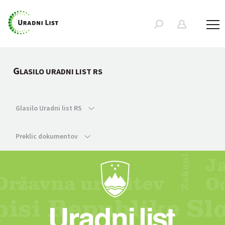
G
LASILO URADNI LIST RS
Glasilo Uradni list RS
Preklic dokumentov