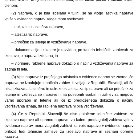
členom.
(2) Naprava, ki je bila izdelana v tujini, se na vlogo lastnika naprave
vpiše v evidenco naprav. Vloga mora vsebovati:
– dokazilo o lastništvu naprave,
– atest za tip naprave,
– priročnik za letenje in vzdrževanje naprave,
– dokumentacijo, iz katere je razvidno, po katerih tehničnih zahtevah za
izdelavo je naprava izdelana, in
– v primeru rabljene naprave dokazilo o načinu vzdrževanja naprave za
zadnja tri leta.
(3) Vpis naprave iz prejšnjega odstavka v evidenco naprav se zavrne, če
naprava ne izpolnjuje tehničnih zahtev, ki veljajo v Republiki Sloveniji, ali če
nista izkazana lastništvo in ustreznost atesta za tip naprave ali če priročnik za
letenje in vzdrževanje naprave nima potrebnih vsebin in zahtev za njegovo
varno uporabo in letenje ali če iz predloženega dokazila o načinu
vzdrževanja izhaja, da rabljena naprava ni bila vzdrževana.
(4) Če v Republiki Sloveniji še niso določene tehnične zahteve za
izdelavo naprave ali opremo naprave, za katero predlagatelj zahteva vpis v
evidenco naprav, mora vlagatelj zahtevi za vpis naprave v evidenco naprav
priložiti tudi tehnične zahteve za izdelavo naprave in seznam opreme
naprave.