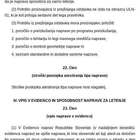
da je naprava sposobna za varno letenje.
(2) Potrdilo proizvajalca iz prejšnjega odstavka se izda na obrazcu ULN-
01, ki je kot priloga sestavni del tega pravilnika.
(3) Potrdilu iz prejšnjega odstavka mora proizvajalec priložiti:
1. poročilo o preizkušanju naprave po programu preizkušanja,
2. poročilo o tehtanju in legi masnega središča naprave,
3. poročilo o kontroli geometrije naprave in
4. seznam standardne in dodatne opreme naprave.
22. člen
(stroški postopka atestiranja tipa naprave)
Stroške postopka atestiranja tipa naprave nosi vlagatelj.
IV. VPIS V EVIDENCO IN SPOSOBNOST NAPRAVE ZA LETENJE
23. člen
(vpis naprave v evidenco)
(1) V Evidenco naprav Republike Slovenije (v nadaljnjem besedilu:
evidenca naprav) se vpiše naprava, ki ima slovenski ali tuji atest za določen
tip naprave ali drug ustrezen dokument, ki se lahko prizna v skladu s tem