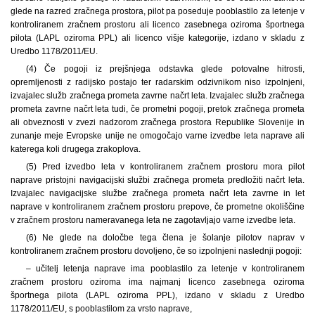
glede na razred zračnega prostora, pilot pa poseduje pooblastilo za letenje v
kontroliranem zračnem prostoru ali licenco zasebnega oziroma športnega
pilota (LAPL oziroma PPL) ali licenco višje kategorije, izdano v skladu z
Uredbo 1178/2011/EU.
(4) Če pogoji iz prejšnjega odstavka glede potovalne hitrosti,
opremljenosti z radijsko postajo ter radarskim odzivnikom niso izpolnjeni,
izvajalec služb zračnega prometa zavrne načrt leta. Izvajalec služb zračnega
prometa zavrne načrt leta tudi, če prometni pogoji, pretok zračnega prometa
ali obveznosti v zvezi nadzorom zračnega prostora Republike Slovenije in
zunanje meje Evropske unije ne omogočajo varne izvedbe leta naprave ali
katerega koli drugega zrakoplova.
(5) Pred izvedbo leta v kontroliranem zračnem prostoru mora pilot
naprave pristojni navigacijski službi zračnega prometa predložiti načrt leta.
Izvajalec navigacijske službe zračnega prometa načrt leta zavrne in let
naprave v kontroliranem zračnem prostoru prepove, če prometne okoliščine
v zračnem prostoru nameravanega leta ne zagotavljajo varne izvedbe leta.
(6) Ne glede na določbe tega člena je šolanje pilotov naprav v
kontroliranem zračnem prostoru dovoljeno, če so izpolnjeni naslednji pogoji:
– učitelj letenja naprave ima pooblastilo za letenje v kontroliranem
zračnem prostoru oziroma ima najmanj licenco zasebnega oziroma
športnega pilota (LAPL oziroma PPL), izdano v skladu z Uredbo
1178/2011/EU, s pooblastilom za vrsto naprave,