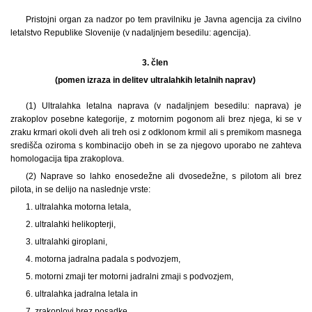
Pristojni organ za nadzor po tem pravilniku je Javna agencija za civilno
letalstvo Republike Slovenije (v nadaljnjem besedilu: agencija).
3. člen
(pomen izraza in delitev ultralahkih letalnih naprav)
(1) Ultralahka letalna naprava (v nadaljnjem besedilu: naprava) je
zrakoplov posebne kategorije, z motornim pogonom ali brez njega, ki se v
zraku krmari okoli dveh ali treh osi z odklonom krmil ali s premikom masnega
središča oziroma s kombinacijo obeh in se za njegovo uporabo ne zahteva
homologacija tipa zrakoplova.
(2) Naprave so lahko enosedežne ali dvosedežne, s pilotom ali brez
pilota, in se delijo na naslednje vrste:
1. ultralahka motorna letala,
2. ultralahki helikopterji,
3. ultralahki giroplani,
4. motorna jadralna padala s podvozjem,
5. motorni zmaji ter motorni jadralni zmaji s podvozjem,
6. ultralahka jadralna letala in
7. zrakoplovi brez posadke.