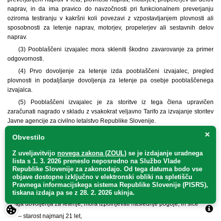
naprav, in da ima pravico do navzočnosti pri funkcionalnem preverjanju
oziroma testiranju v kakršni koli povezavi z vzpostavljanjem plovnosti ali
sposobnosti za letenje naprav, motorjev, propelerjev ali sestavnih delov
naprav.
(3) Pooblaščeni izvajalec mora skleniti škodno zavarovanje za primer
odgovornosti.
(4) Prvo dovoljenje za letenje izda pooblaščeni izvajalec, pregled
plovnosti in podaljšanje dovoljenja za letenje pa osebje pooblaščenega
izvajalca.
(5) Pooblaščeni izvajalec je za storitve iz tega člena upravičen
zaračunati nagrado v skladu z vsakokrat veljavno Tarifo za izvajanje storitev
Javne agencije za civilno letalstvo Republike Slovenije.
(6) Pooblaščeni izvajalec je dolžan agencijo obvestiti o izdaji oziroma
×
Obvestilo
podaljšanju dovoljenja za letenje najkasneje v desetih dneh.
Z uveljavitvijo
novega zakona (ZOUL)
se je
izdajanje uradnega
lista s 1. 3. 2026 preneslo
neposredno
na Službo Vlade
28. člen
Republike Slovenije za zakonodajo
. Od tega datuma bodo vse
(osebje pooblaščenega izvajalca)
objave dostopne izključno v elektronski obliki na spletišču
Pravnega informacijskega sistema Republike Slovenije (PISRS),
tiskana izdaja pa se z 28. 2. 2026 ukinja.
(1) Osebje pooblaščenega izvajalca, ki izvaja preglede plovnosti in
izdaja dovoljenja za letenje, mora izpolnjevati naslednje pogoje, in sicer:
– starost najmanj 21 let,