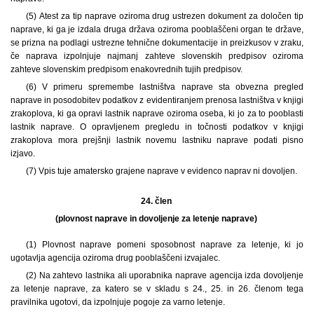
(5) Atest za tip naprave oziroma drug ustrezen dokument za določen tip
naprave, ki ga je izdala druga država oziroma pooblaščeni organ te države,
se prizna na podlagi ustrezne tehnične dokumentacije in preizkusov v zraku,
če naprava izpolnjuje najmanj zahteve slovenskih predpisov oziroma
zahteve slovenskim predpisom enakovrednih tujih predpisov.
(6) V primeru spremembe lastništva naprave sta obvezna pregled
naprave in posodobitev podatkov z evidentiranjem prenosa lastništva v knjigi
zrakoplova, ki ga opravi lastnik naprave oziroma oseba, ki jo za to pooblasti
lastnik naprave. O opravljenem pregledu in točnosti podatkov v knjigi
zrakoplova mora prejšnji lastnik novemu lastniku naprave podati pisno
izjavo.
(7) Vpis tuje amatersko grajene naprave v evidenco naprav ni dovoljen.
24. člen
(plovnost naprave in dovoljenje za letenje naprave)
(1) Plovnost naprave pomeni sposobnost naprave za letenje, ki jo
ugotavlja agencija oziroma drug pooblaščeni izvajalec.
(2) Na zahtevo lastnika ali uporabnika naprave agencija izda dovoljenje
za letenje naprave, za katero se v skladu s 24., 25. in 26. členom tega
pravilnika ugotovi, da izpolnjuje pogoje za varno letenje.