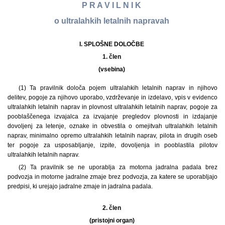
P R A V I L N I K
o ultralahkih letalnih napravah
I. SPLOŠNE DOLOČBE
1. člen
(vsebina)
(1) Ta pravilnik določa pojem ultralahkih letalnih naprav in njihovo
delitev, pogoje za njihovo uporabo, vzdrževanje in izdelavo, vpis v evidenco
ultralahkih letalnih naprav in plovnost ultralahkih letalnih naprav, pogoje za
pooblaščenega izvajalca za izvajanje pregledov plovnosti in izdajanje
dovoljenj za letenje, oznake in obvestila o omejitvah ultralahkih letalnih
naprav, minimalno opremo ultralahkih letalnih naprav, pilota in drugih oseb
ter pogoje za usposabljanje, izpite, dovoljenja in pooblastila pilotov
ultralahkih letalnih naprav.
(2) Ta pravilnik se ne uporablja za motorna jadralna padala brez
podvozja in motorne jadralne zmaje brez podvozja, za katere se uporabljajo
predpisi, ki urejajo jadralne zmaje in jadralna padala.
2. člen
(pristojni organ)