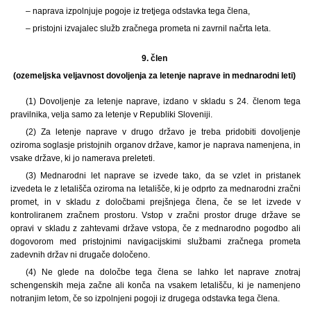
– naprava izpolnjuje pogoje iz tretjega odstavka tega člena,
– pristojni izvajalec služb zračnega prometa ni zavrnil načrta leta.
9. člen
(ozemeljska veljavnost dovoljenja za letenje naprave in mednarodni leti)
(1) Dovoljenje za letenje naprave, izdano v skladu s 24. členom tega
pravilnika, velja samo za letenje v Republiki Sloveniji.
(2) Za letenje naprave v drugo državo je treba pridobiti dovoljenje
oziroma soglasje pristojnih organov države, kamor je naprava namenjena, in
vsake države, ki jo namerava preleteti.
(3) Mednarodni let naprave se izvede tako, da se vzlet in pristanek
izvedeta le z letališča oziroma na letališče, ki je odprto za mednarodni zračni
promet, in v skladu z določbami prejšnjega člena, če se let izvede v
kontroliranem zračnem prostoru. Vstop v zračni prostor druge države se
opravi v skladu z zahtevami države vstopa, če z mednarodno pogodbo ali
dogovorom med pristojnimi navigacijskimi službami zračnega prometa
zadevnih držav ni drugače določeno.
(4) Ne glede na določbe tega člena se lahko let naprave znotraj
schengenskih meja začne ali konča na vsakem letališču, ki je namenjeno
notranjim letom, če so izpolnjeni pogoji iz drugega odstavka tega člena.