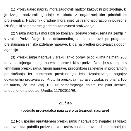
(1) Proizvajalec naprav mora zagotoviti nadzor kakovosti proizvodnje, ki
jo izvaja nadzornik gradnje v skladu z organizacijskim priročnikom
proizvajalca. Nadzornik gradnje mora imeti ustrezno izobrazbo in potrebne
izkušnje, ki so primerne glede na zahtevnost proizvodnje.
(2) Vsaka naprava mora biti po končani izdelavi preizkušena na zemlji in
v zraku. Preizkušanje, ki se dokumentira, se mora opraviti po programu
preizkušanja serijsko izdelane naprave, ki ga na predlog proizvajalca odobri
agencija.
(3) Preizkušanje naprave v zraku lahko opravi pilot, ki ima najmanj 200
ur samostojnega letenja na vrsti naprave, ki se preizkuša in je seznanjen s
tehnikami preizkušanja, tipom naprave, priročnikom za letenje in programom
preizkušanja ter namenom preskusnega leta. Izpolnjevanje pogojev
dokumentira proizvajalec. Pilotu, ki preizkuša naprave v zraku, se prizna 100
ur naleta, če ima vsaj 100 ur samostojnega naleta kot pilot licence,
pridobljene na podlagi Uredbe 1178/2011/EU.
21. člen
(potrdilo proizvajalca naprave o ustreznosti naprave)
(1) Po uspešno opravljenem preizkušanju naprave proizvajalec za vsako
napravo izda potrdilo proizvajalca o ustreznosti naprave, s katerim potrjuje,