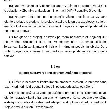
(5) Naprava lahko leti v nekontroliranem zračnem prostoru razreda G, ki
je objavljen v Zborniku zrakoplovnih informacij (AIP) Republike Slovenije.
(6) Naprava lahko leti pod najmanjšo višino, določeno za vizualno
letenje v skladu s predpisi, ki urejajo pravila o letenju zrakoplovov, če je pri
tem zagotovljena najmanjša varna višina, ki zagotavlja uspešen pristanek, če
motor neha delovati.
(7) Ne glede na prejšnji odstavek pa mora naprava leteti najmanj 300
metrov nad skupinami ljudi ter 50 metrov nad daljnovodi, cestami,
železnicami, žičnicami, antenskimi sistemi in drugimi podobnimi objekti, če je
pri tem zagotovljena višina, ki zagotavlja uspešen pristanek, če motor neha
delovati.
8. člen
(letenje naprave v kontroliranem zračnem prostoru)
(1) Letenje naprave v kontroliranem zračnem prostoru je prepovedano,
razen v primerih iz drugega, tretjega in petega odstavka tega člena.
(2) Pristojna služba za vodenje zračnega prometa lahko izjemoma dovoli
letenje naprave v kontroliranem zračnem prostoru, če so podane okoliščine,
ki štejejo za izredne dogodke med letenjem zrakoplova v skladu s predpisi, ki
urejajo pravila o letenju zrakoplovov.