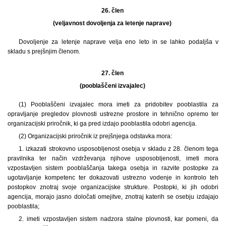
26. člen
(veljavnost dovoljenja za letenje naprave)
Dovoljenje za letenje naprave velja eno leto in se lahko podaljša v
skladu s prejšnjim členom.
27. člen
(pooblaščeni izvajalec)
(1) Pooblaščeni izvajalec mora imeti za pridobitev pooblastila za
opravljanje pregledov plovnosti ustrezne prostore in tehnično opremo ter
organizacijski priročnik, ki ga pred izdajo pooblastila odobri agencija.
(2) Organizacijski priročnik iz prejšnjega odstavka mora:
1. izkazati strokovno usposobljenost osebja v skladu z 28. členom tega
pravilnika ter način vzdrževanja njihove usposobljenosti, imeti mora
vzpostavljen sistem pooblaščanja takega osebja in razvite postopke za
ugotavljanje kompetenc ter dokazovati ustrezno vodenje in kontrolo teh
postopkov znotraj svoje organizacijske strukture. Postopki, ki jih odobri
agencija, morajo jasno določati omejitve, znotraj katerih se osebju izdajajo
pooblastila;
2. imeti vzpostavljen sistem nadzora stalne plovnosti, kar pomeni, da