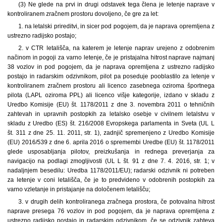
(3) Ne glede na prvi in drugi odstavek tega člena je letenje naprave v
kontroliranem zračnem prostoru dovoljeno, če gre za let:
1. na letalski prireditvi, in sicer pod pogojem, da je naprava opremljena z
ustrezno radijsko postajo;
2. v CTR letališča, na katerem je letenje naprav urejeno z odobrenim
načinom in pogoji za varno letenje, če je pristajalna hitrost naprave najmanj
38 vozlov in pod pogojem, da je naprava opremljena z ustrezno radijsko
postajo in radarskim odzivnikom, pilot pa poseduje pooblastilo za letenje v
kontroliranem zračnem prostoru ali licenco zasebnega oziroma športnega
pilota (LAPL oziroma PPL) ali licenco višje kategorije, izdano v skladu z
Uredbo Komisije (EU) št. 1178/2011 z dne 3. novembra 2011 o tehničnih
zahtevah in upravnih postopkih za letalsko osebje v civilnem letalstvu v
skladu z Uredbo (ES) št. 216/2008 Evropskega parlamenta in Sveta (UL L
št. 311 z dne 25. 11. 2011, str. 1), zadnjič spremenjeno z Uredbo Komisije
(EU) 2016/539 z dne 6. aprila 2016 o spremembi Uredbe (EU) št. 1178/2011
glede usposabljanja pilotov, preizkušanja in rednega preverjanja za
navigacijo na podlagi zmogljivosti (UL L št. 91 z dne 7. 4. 2016, str. 1; v
nadaljnjem besedilu: Uredba 1178/2011/EU); radarski odzivnik ni potreben
za letenje v coni letališča, če je to predvideno v odobrenih postopkih za
varno vzletanje in pristajanje na določenem letališču;
3. v drugih delih kontroliranega zračnega prostora, če potovalna hitrost
naprave presega 76 vozlov in pod pogojem, da je naprava opremljena z
ustrezno radijsko postajo in radarskim odzivnikom, če se odzivnik zahteva