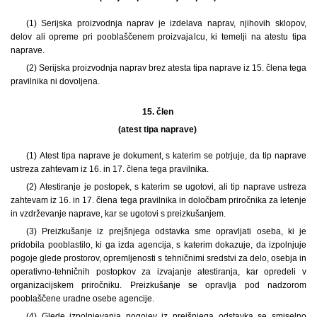
(1) Serijska proizvodnja naprav je izdelava naprav, njihovih sklopov,
delov ali opreme pri pooblaščenem proizvajalcu, ki temelji na atestu tipa
naprave.
(2) Serijska proizvodnja naprav brez atesta tipa naprave iz 15. člena tega
pravilnika ni dovoljena.
15. člen
(atest tipa naprave)
(1) Atest tipa naprave je dokument, s katerim se potrjuje, da tip naprave
ustreza zahtevam iz 16. in 17. člena tega pravilnika.
(2) Atestiranje je postopek, s katerim se ugotovi, ali tip naprave ustreza
zahtevam iz 16. in 17. člena tega pravilnika in določbam priročnika za letenje
in vzdrževanje naprave, kar se ugotovi s preizkušanjem.
(3) Preizkušanje iz prejšnjega odstavka sme opravljati oseba, ki je
pridobila pooblastilo, ki ga izda agencija, s katerim dokazuje, da izpolnjuje
pogoje glede prostorov, opremljenosti s tehničnimi sredstvi za delo, osebja in
operativno-tehničnih postopkov za izvajanje atestiranja, kar opredeli v
organizacijskem priročniku. Preizkušanje se opravlja pod nadzorom
pooblaščene uradne osebe agencije.
(4) Glede izpolnjevanja pogojev iz prejšnjega odstavka se smiselno