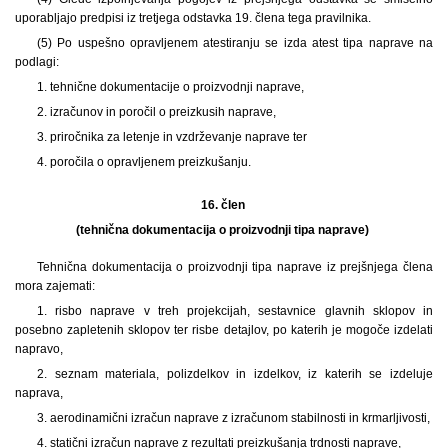
uporabljajo predpisi iz tretjega odstavka 19. člena tega pravilnika.
(5) Po uspešno opravljenem atestiranju se izda atest tipa naprave na
podlagi:
1. tehnične dokumentacije o proizvodnji naprave,
2. izračunov in poročil o preizkusih naprave,
3. priročnika za letenje in vzdrževanje naprave ter
4. poročila o opravljenem preizkušanju.
16. člen
(tehnična dokumentacija o proizvodnji tipa naprave)
Tehnična dokumentacija o proizvodnji tipa naprave iz prejšnjega člena
mora zajemati:
1. risbo naprave v treh projekcijah, sestavnice glavnih sklopov in
posebno zapletenih sklopov ter risbe detajlov, po katerih je mogoče izdelati
napravo,
2. seznam materiala, polizdelkov in izdelkov, iz katerih se izdeluje
naprava,
3. aerodinamični izračun naprave z izračunom stabilnosti in krmarljivosti,
4. statični izračun naprave z rezultati preizkušanja trdnosti naprave,