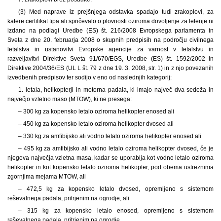
(3) Med naprave iz prejšnjega odstavka spadajo tudi zrakoplovi, za
katere certifikat tipa ali spričevalo o plovnosti oziroma dovoljenje za letenje ni
izdano na podlagi Uredbe (ES) št. 216/2008 Evropskega parlamenta in
Sveta z dne 20. februarja 2008 o skupnih predpisih na področju civilnega
letalstva in ustanovitvi Evropske agencije za varnost v letalstvu in
razveljavitvi Direktive Sveta 91/670/EGS, Uredbe (ES) št. 1592/2002 in
Direktive 2004/36/ES (UL L št. 79 z dne 19. 3. 2008, str. 1) in z njo povezanih
izvedbenih predpisov ter sodijo v eno od naslednjih kategorij:
1. letala, helikopterji in motorna padala, ki imajo največ dva sedeža in
največjo vzletno maso (MTOW), ki ne presega:
– 300 kg za kopensko letalo oziroma helikopter enosed ali
– 450 kg za kopensko letalo oziroma helikopter dvosed ali
– 330 kg za amfibijsko ali vodno letalo oziroma helikopter enosed ali
– 495 kg za amfibijsko ali vodno letalo oziroma helikopter dvosed, če je
njegova največja vzletna masa, kadar se uporablja kot vodno letalo oziroma
helikopter in kot kopensko letalo oziroma helikopter, pod obema ustreznima
zgornjima mejama MTOW, ali
– 472,5 kg za kopensko letalo dvosed, opremljeno s sistemom
reševalnega padala, pritrjenim na ogrodje, ali
– 315 kg za kopensko letalo enosed, opremljeno s sistemom
reševalnega padala, pritrjenim na ogrodje,