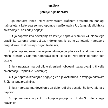
10. člen
(letenje tujih naprav)
Tuja naprava lahko leti v slovenskem zračnem prostoru na podlagi
načrta leta, v katerega se med opombe napiše kratica UL (ang. ultralight), če
so izpolnjeni naslednji pogoji:
1. tuja naprava ima dovoljenje za letenje naprave v smislu 24. člena tega
pravilnika oziroma drug ustrezen dokument, ki ga je za letenje naprave v
drugi državi izdal pristojni organ te države;
2. pilot tuje naprave ima veljavno dovoljenje pilota za to vrsto naprave in
zračni prostor, v katerem namerava leteti, ki ga je izdal pristojni organ tuje
države;
3. tuja naprava ima potrdilo o sklenjenih obveznih zavarovanjih, ki velja
za območje Republike Slovenije;
4. tuja naprava izpolnjuje pogoje glede jakosti hrupa iz tretjega odstavka
7. člena tega pravilnika;
5. tuja naprava ima dovoljenje za delo radijske postaje, če je vgrajena v
napravo;
6. tuja naprava in pilot izpolnjujeta pogoje iz 31. do 35. člena tega
pravilnika.