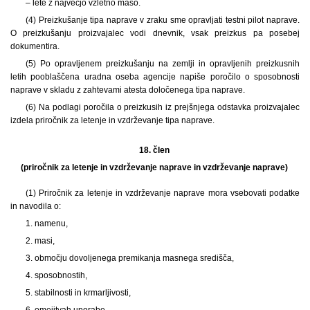
– lete z največjo vzletno maso.
(4) Preizkušanje tipa naprave v zraku sme opravljati testni pilot naprave.
O preizkušanju proizvajalec vodi dnevnik, vsak preizkus pa posebej
dokumentira.
(5) Po opravljenem preizkušanju na zemlji in opravljenih preizkusnih
letih pooblaščena uradna oseba agencije napiše poročilo o sposobnosti
naprave v skladu z zahtevami atesta določenega tipa naprave.
(6) Na podlagi poročila o preizkusih iz prejšnjega odstavka proizvajalec
izdela priročnik za letenje in vzdrževanje tipa naprave.
18. člen
(priročnik za letenje in vzdrževanje naprave in vzdrževanje naprave)
(1) Priročnik za letenje in vzdrževanje naprave mora vsebovati podatke
in navodila o:
1. namenu,
2. masi,
3. območju dovoljenega premikanja masnega središča,
4. sposobnostih,
5. stabilnosti in krmarljivosti,
6. omejitvah uporabe,