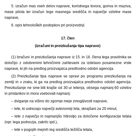
5. izračun mas vseh delov naprave, koristnega tovora, goriva in maziva,
mase pilota ter izračun lege masnega središča in največje vzletne mase
naprave,
6. opis tehnoloških postopkov pri proizvodnji.
17. člen
(izračuni in preizkušanja tipa naprave)
(1) Izračuni in preizkušanja naprave iz 15. in 16. člena tega pravilnika se
določijo z odobrenimi tehničnimi zahtevami za izdelavo posamezne vrste
naprave, ki jih na predlog proizvajalca predhodno odobri agencija.
(2) Preizkušanje tipa naprave se opravi po programu preizkušanja na
zemlji in v zraku, ki ga na predlog proizvajalca predhodno odobri agencija.
Preizkušanje ne sme biti krajše od 30 ur letenja, obsega najmanj 60 vzletov
in pristankov in mora vsebovati najmanj:
– dviganje na višino do zgornje meje zmogljivosti naprave,
– lete, ki ustrezajo največji avtonomiji leta, skrajšani za 20 minut,
– lete z največjo in najmanjšo hitrostjo za določene konfiguracije letala
(npr. lega podvozja, zakrilc ipd.),
– lete v pogojih mejnih leg središča težišča letala,