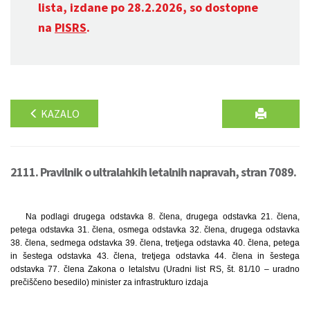
lista, izdane po 28.2.2026, so dostopne
na
PISRS
.
KAZALO
2111. Pravilnik o ultralahkih letalnih napravah, stran 7089.
Na podlagi drugega odstavka 8. člena, drugega odstavka 21. člena,
petega odstavka 31. člena, osmega odstavka 32. člena, drugega odstavka
38. člena, sedmega odstavka 39. člena, tretjega odstavka 40. člena, petega
in šestega odstavka 43. člena, tretjega odstavka 44. člena in šestega
odstavka 77. člena Zakona o letalstvu (Uradni list RS, št. 81/10 – uradno
prečiščeno besedilo) minister za infrastrukturo izdaja