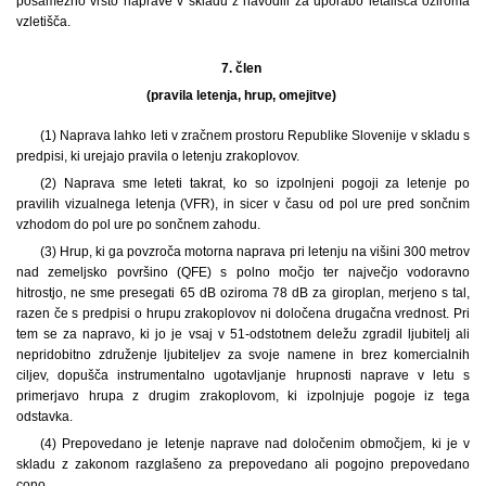
posamezno vrsto naprave v skladu z navodili za uporabo letališča oziroma
vzletišča.
7. člen
(pravila letenja, hrup, omejitve)
(1) Naprava lahko leti v zračnem prostoru Republike Slovenije v skladu s
predpisi, ki urejajo pravila o letenju zrakoplovov.
(2) Naprava sme leteti takrat, ko so izpolnjeni pogoji za letenje po
pravilih vizualnega letenja (VFR), in sicer v času od pol ure pred sončnim
vzhodom do pol ure po sončnem zahodu.
(3) Hrup, ki ga povzroča motorna naprava pri letenju na višini 300 metrov
nad zemeljsko površino (QFE) s polno močjo ter največjo vodoravno
hitrostjo, ne sme presegati 65 dB oziroma 78 dB za giroplan, merjeno s tal,
razen če s predpisi o hrupu zrakoplovov ni določena drugačna vrednost. Pri
tem se za napravo, ki jo je vsaj v 51-odstotnem deležu zgradil ljubitelj ali
nepridobitno združenje ljubiteljev za svoje namene in brez komercialnih
ciljev, dopušča instrumentalno ugotavljanje hrupnosti naprave v letu s
primerjavo hrupa z drugim zrakoplovom, ki izpolnjuje pogoje iz tega
odstavka.
(4) Prepovedano je letenje naprave nad določenim območjem, ki je v
skladu z zakonom razglašeno za prepovedano ali pogojno prepovedano
cono.