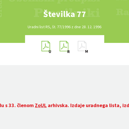
Številka 77
Uradni list RS, št. 77/1996 z dne 28. 12. 1996
du s 33. členom
ZoUL
arhivska. Izdaje uradnega lista, iz