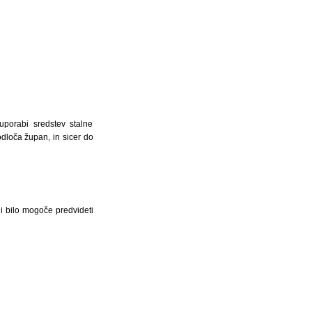
porabi sredstev stalne
dloča župan, in sicer do
ni bilo mogoče predvideti