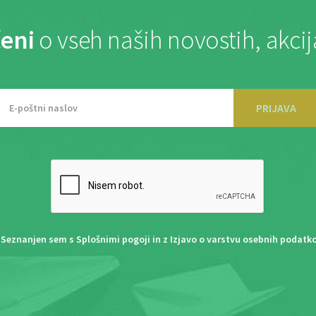
eni
o vseh naših novostih, akci
PRIJAVA
Seznanjen sem s
Splošnimi pogoji
in z
Izjavo o varstvu osebnih podatk