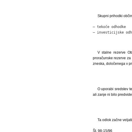
Skupni prihodki obči
– tekoče odhodke   
– investicijske odh
V stalne rezerve Ob
proračunske rezerve za 
zneska, določenega v pr
O uporabi sredstev te
ali zanje ni bilo predvid
Ta odlok začne veljat
Št. 98-15/96