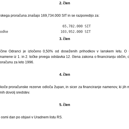
2. člen
nskega proračuna znašajo 169,734.000 SIT in se razporedijo za:
                               65,782.000 SIT

odke                          103,952.000 SIT
3. člen
čine Odranci je izločeno 0,50% od doseženih prihodkov v lanskem letu. O u
namene iz 1. in 2. točke prvega odstavka 12. člena zakona o financiranju občin, o
oračunu za leto 1996.
4. člen
koče proračunske rezerve odloča župan, in sicer za financiranje namenov, ki jih 
enih dovolj sredstev.
5. člen
i osmi dan po objavi v Uradnem listu RS.