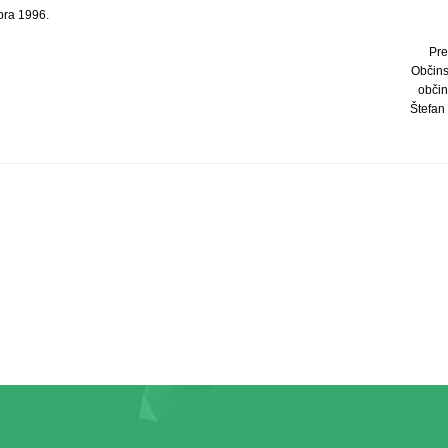
bra 1996.
Pre
Občins
obči
Štefan 