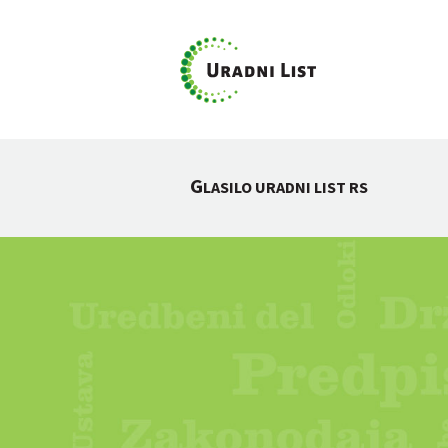
G
LASILO URADNI LIST RS