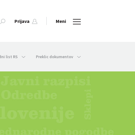
Prijava
Meni
dni list RS
Preklic dokumentov