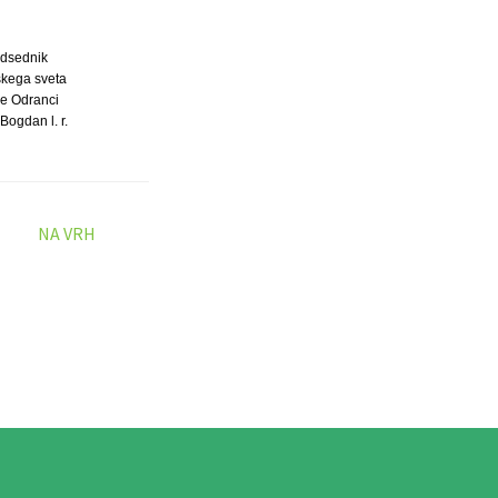
dsednik
kega sveta
ne Odranci
Bogdan l. r.
NA VRH