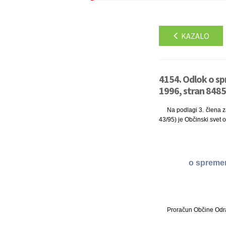
KAZALO
4154. Odlok o sp
1996, stran 8485
Na podlagi 3. člena za
43/95) je Občinski svet o
o spremem
Proračun Občine Odran