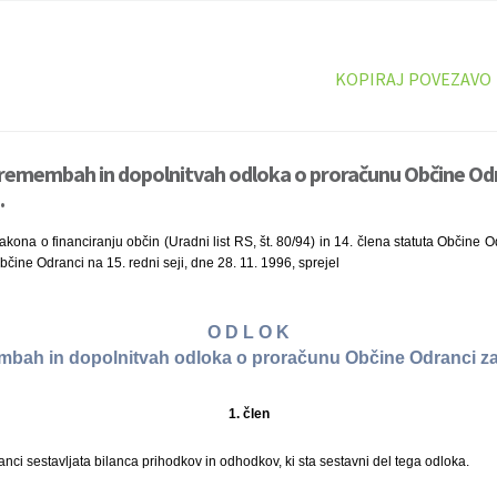
KOPIRAJ POVEZAVO
remembah in dopolnitvah odloka o proračunu Občine Odr
.
kona o financiranju občin (Uradni list RS, št. 80/94) in 14. člena statuta Občine Od
bčine Odranci na 15. redni seji, dne 28. 11. 1996, sprejel
O D L O K
bah in dopolnitvah odloka o proračunu Občine Odranci za
1. člen
ci sestavljata bilanca prihodkov in odhodkov, ki sta sestavni del tega odloka.