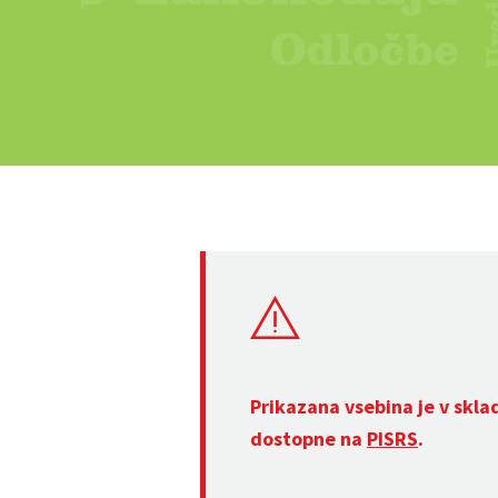
Prikazana vsebina je v skla
dostopne na
PISRS
.