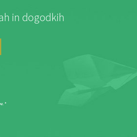
jah in dogodkih
ov
. *