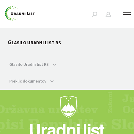
G
LASILO URADNI LIST RS
Glasilo Uradni list RS
Preklic dokumentov