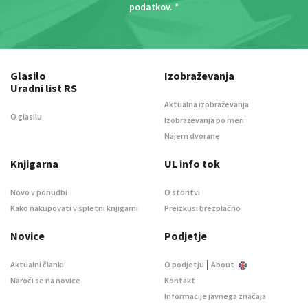
podatkov
. *
Glasilo
Izobraževanja
Uradni list RS
Aktualna izobraževanja
O glasilu
Izobraževanja po meri
Najem dvorane
Knjigarna
UL info tok
Novo v ponudbi
O storitvi
Kako nakupovati v spletni knjigarni
Preizkusi brezplačno
Novice
Podjetje
|
Aktualni članki
O podjetju
About
Naroči se na novice
Kontakt
Informacije javnega značaja