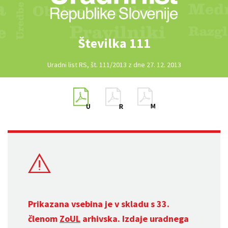
Številka 111
Uradni list RS, št. 111/2013 z dne 27. 12. 2013
Prikazana vsebina je v skladu s 33.
členom
ZoUL
arhivska. Izdaje uradnega