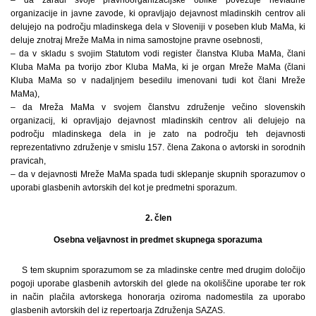
– da zaradi svoje pravnoorganizacijske oblike povezuje nevladne
organizacije in javne zavode, ki opravljajo dejavnost mladinskih centrov ali
delujejo na področju mladinskega dela v Sloveniji v poseben klub MaMa, ki
deluje znotraj Mreže MaMa in nima samostojne pravne osebnosti,
– da v skladu s svojim Statutom vodi register članstva Kluba MaMa, člani
Kluba MaMa pa tvorijo zbor Kluba MaMa, ki je organ Mreže MaMa (člani
Kluba MaMa so v nadaljnjem besedilu imenovani tudi kot člani Mreže
MaMa),
– da Mreža MaMa v svojem članstvu združenje večino slovenskih
organizacij, ki opravljajo dejavnost mladinskih centrov ali delujejo na
področju mladinskega dela in je zato na področju teh dejavnosti
reprezentativno združenje v smislu 157. člena Zakona o avtorski in sorodnih
pravicah,
– da v dejavnosti Mreže MaMa spada tudi sklepanje skupnih sporazumov o
uporabi glasbenih avtorskih del kot je predmetni sporazum.
2. člen
Osebna veljavnost in predmet skupnega sporazuma
S tem skupnim sporazumom se za mladinske centre med drugim določijo
pogoji uporabe glasbenih avtorskih del glede na okoliščine uporabe ter rok
in način plačila avtorskega honorarja oziroma nadomestila za uporabo
glasbenih avtorskih del iz repertoarja Združenja SAZAS.