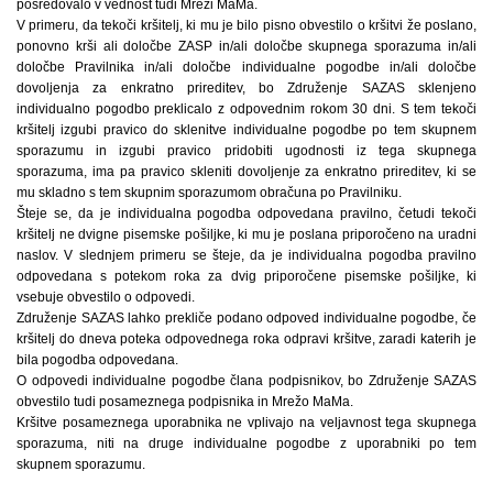
posredovalo v vednost tudi Mreži MaMa.
V primeru, da tekoči kršitelj, ki mu je bilo pisno obvestilo o kršitvi že poslano,
ponovno krši ali določbe ZASP in/ali določbe skupnega sporazuma in/ali
določbe Pravilnika in/ali določbe individualne pogodbe in/ali določbe
dovoljenja za enkratno prireditev, bo Združenje SAZAS sklenjeno
individualno pogodbo preklicalo z odpovednim rokom 30 dni. S tem tekoči
kršitelj izgubi pravico do sklenitve individualne pogodbe po tem skupnem
sporazumu in izgubi pravico pridobiti ugodnosti iz tega skupnega
sporazuma, ima pa pravico skleniti dovoljenje za enkratno prireditev, ki se
mu skladno s tem skupnim sporazumom obračuna po Pravilniku.
Šteje se, da je individualna pogodba odpovedana pravilno, četudi tekoči
kršitelj ne dvigne pisemske pošiljke, ki mu je poslana priporočeno na uradni
naslov. V slednjem primeru se šteje, da je individualna pogodba pravilno
odpovedana s potekom roka za dvig priporočene pisemske pošiljke, ki
vsebuje obvestilo o odpovedi.
Združenje SAZAS lahko prekliče podano odpoved individualne pogodbe, če
kršitelj do dneva poteka odpovednega roka odpravi kršitve, zaradi katerih je
bila pogodba odpovedana.
O odpovedi individualne pogodbe člana podpisnikov, bo Združenje SAZAS
obvestilo tudi posameznega podpisnika in Mrežo MaMa.
Kršitve posameznega uporabnika ne vplivajo na veljavnost tega skupnega
sporazuma, niti na druge individualne pogodbe z uporabniki po tem
skupnem sporazumu.