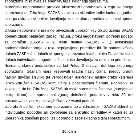
sporazuma, niso ovira za sklenitev tega skupnega sporazuma.
Morebitne neporavnane pretekle obveznosti uporabnikov iz tega skupnega
sporazuma do Združenja SAZAS so ovira za sklenitev individualne pogodbe,
niso pa ovira za sklenitev dovoljenja za enkratno prireditev po tem skupnem
sporazumu.
Dikcija neporavnane pretekle obveznosti uporabnikov do Združenja SAZAS
pomeni zlasti: neplačani zapadli računi, v roku nedostavljeni potrebni podatki
za obračun (SAZAS – 3) ali/in delitev (SAZAS – 1) avtorskega
nadomestila/honorarja, v roku neprijavljene prireditve itd. To pomeni kršitev
določb ZASP in/ali določb skupnega sporazuma in/ali določb Pravilnika in/ali
določb individualne pogodbe in/ali določb dovoljenja za enkratno prireditev.
Seznama članov podpisnikov sta kot Prilogi 2 sestavni del tega skupnega
sporazuma. Seznam mora vsebovati uradni naziv člana, njegov uradni
naslov, davčno številko ter verodostojen elektronski naslov preko katerega
lahko Združenje SAZAS komunicira z posameznim članom. Podpisnik se
zavezuje, da bo Združenju SAZAS ob vsaki spremembi članstva (sprejem ali
izstop člana), ali spremembi zgoraj določenih podatkov v roku 30 dni
posredoval nov seznam svojih članov z vsemi podatki.
Uporabnik po tem skupnem sporazumu bo z Združenjem SAZAS sklenil ali
individualno pogodbo ali dovoljenje za enkratno prireditev, v kateri so za
uporabnika določeni pogoji za uporabo glasbe skladno s tem sporazumom.
10. člen