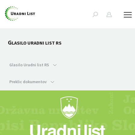
G
LASILO URADNI LIST RS
Glasilo Uradni list RS
Preklic dokumentov