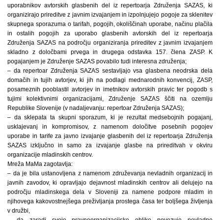
uporabnikov avtorskih glasbenih del iz repertoarja Združenja SAZAS, ki
organizirajo prireditve z javnim izvajanjem in izpolnjujejo pogoje za sklenitev
skupnega sporazuma o tarifah, pogojih, okoliščinah uporabe, načinu plačila
in ostalih pogojih za uporabo glasbenih avtorskih del iz repertoarja
Združenja SAZAS na področju organiziranja prireditev z javnim izvajanjem
skladno z določbami prvega in drugega odstavka 157. člena ZASP. K
pogajanjem je Združenje SAZAS povabilo tudi interesna združenja;
– da repertoar Združenja SAZAS sestavljajo vsa glasbena neodrska dela
domačih in tujih avtorjev, ki jih na podlagi mednarodnih konvencij, ZASP,
posameznih pooblastil avtorjev in imetnikov avtorskih pravic ter pogodb s
tujimi kolektivnimi organizacijami, Združenje SAZAS ščiti na ozemlju
Republike Slovenije (v nadaljevanju: repertoar Združenja SAZAS);
– da sklepata ta skupni sporazum, ki je rezultat medsebojnih pogajanj,
usklajevanj in kompromisov, z namenom določitve posebnih pogojev
uporabe in tarife za javno izvajanje glasbenih del iz repertoarja Združenja
SAZAS izključno in samo za izvajanje glasbe na prireditvah v okviru
organizacije mladinskih centrov.
Mreža MaMa zagotavlja:
– da je bila ustanovljena z namenom združevanja nevladnih organizacij in
javnih zavodov, ki opravljajo dejavnost mladinskih centrov ali delujejo na
področju mladinskega dela v Sloveniji za namene podpore mladim in
njihovega kakovostnejšega preživljanja prostega časa ter boljšega življenja
v družbi,