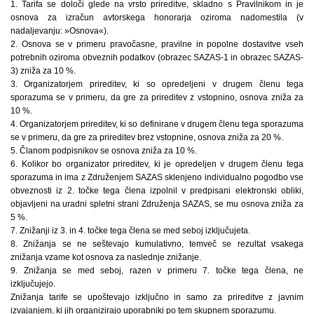
1. Tarifa se določi glede na vrsto prireditve, skladno s Pravilnikom in je
osnova za izračun avtorskega honorarja oziroma nadomestila (v
nadaljevanju: »Osnova«).
2. Osnova se v primeru pravočasne, pravilne in popolne dostavitve vseh
potrebnih oziroma obveznih podatkov (obrazec SAZAS-1 in obrazec SAZAS-
3) zniža za 10 %.
3. Organizatorjem prireditev, ki so opredeljeni v drugem členu tega
sporazuma se v primeru, da gre za prireditev z vstopnino, osnova zniža za
10 %.
4. Organizatorjem prireditev, ki so definirane v drugem členu tega sporazuma
se v primeru, da gre za prireditev brez vstopnine, osnova zniža za 20 %.
5. Članom podpisnikov se osnova zniža za 10 %.
6. Kolikor bo organizator prireditev, ki je opredeljen v drugem členu tega
sporazuma in ima z Združenjem SAZAS sklenjeno individualno pogodbo vse
obveznosti iz 2. točke tega člena izpolnil v predpisani elektronski obliki,
objavljeni na uradni spletni strani Združenja SAZAS, se mu osnova zniža za
5 %.
7. Znižanji iz 3. in 4. točke tega člena se med seboj izključujeta.
8. Znižanja se ne seštevajo kumulativno, temveč se rezultat vsakega
znižanja vzame kot osnova za naslednje znižanje.
9. Znižanja se med seboj, razen v primeru 7. točke tega člena, ne
izključujejo.
Znižanja tarife se upoštevajo izključno in samo za prireditve z javnim
izvajanjem, ki jih organizirajo uporabniki po tem skupnem sporazumu.