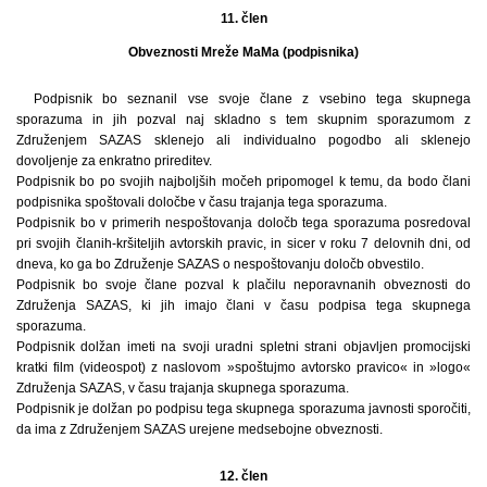
11. člen
Obveznosti Mreže MaMa (podpisnika)
Podpisnik bo seznanil vse svoje člane z vsebino tega skupnega
sporazuma in jih pozval naj skladno s tem skupnim sporazumom z
Združenjem SAZAS sklenejo ali individualno pogodbo ali sklenejo
dovoljenje za enkratno prireditev.
Podpisnik bo po svojih najboljših močeh pripomogel k temu, da bodo člani
podpisnika spoštovali določbe v času trajanja tega sporazuma.
Podpisnik bo v primerih nespoštovanja določb tega sporazuma posredoval
pri svojih članih-kršiteljih avtorskih pravic, in sicer v roku 7 delovnih dni, od
dneva, ko ga bo Združenje SAZAS o nespoštovanju določb obvestilo.
Podpisnik bo svoje člane pozval k plačilu neporavnanih obveznosti do
Združenja SAZAS, ki jih imajo člani v času podpisa tega skupnega
sporazuma.
Podpisnik dolžan imeti na svoji uradni spletni strani objavljen promocijski
kratki film (videospot) z naslovom »spoštujmo avtorsko pravico« in »logo«
Združenja SAZAS, v času trajanja skupnega sporazuma.
Podpisnik je dolžan po podpisu tega skupnega sporazuma javnosti sporočiti,
da ima z Združenjem SAZAS urejene medsebojne obveznosti.
12. člen