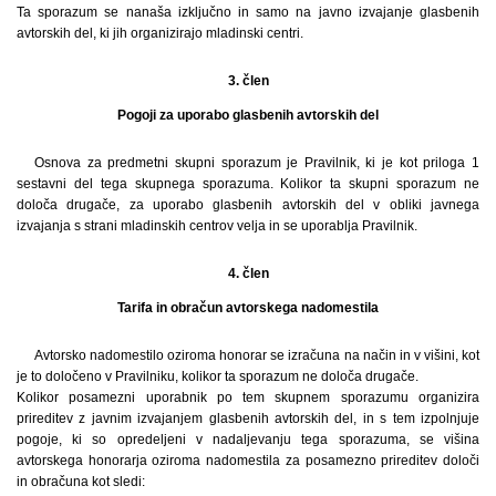
Ta sporazum se nanaša izključno in samo na javno izvajanje glasbenih
avtorskih del, ki jih organizirajo mladinski centri.
3. člen
Pogoji za uporabo glasbenih avtorskih del
Osnova za predmetni skupni sporazum je Pravilnik, ki je kot priloga 1
sestavni del tega skupnega sporazuma. Kolikor ta skupni sporazum ne
določa drugače, za uporabo glasbenih avtorskih del v obliki javnega
izvajanja s strani mladinskih centrov velja in se uporablja Pravilnik.
4. člen
Tarifa in obračun avtorskega nadomestila
Avtorsko nadomestilo oziroma honorar se izračuna na način in v višini, kot
je to določeno v Pravilniku, kolikor ta sporazum ne določa drugače.
Kolikor posamezni uporabnik po tem skupnem sporazumu organizira
prireditev z javnim izvajanjem glasbenih avtorskih del, in s tem izpolnjuje
pogoje, ki so opredeljeni v nadaljevanju tega sporazuma, se višina
avtorskega honorarja oziroma nadomestila za posamezno prireditev določi
in obračuna kot sledi: