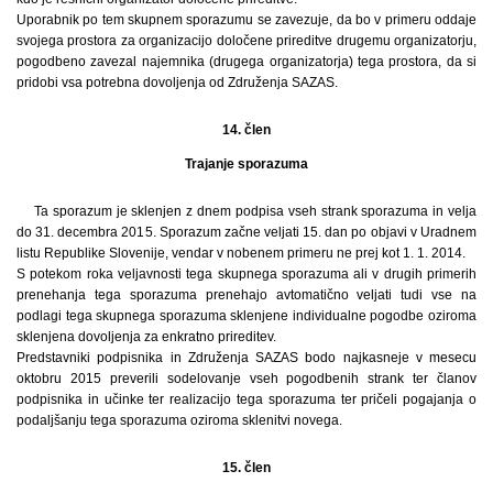
Uporabnik po tem skupnem sporazumu se zavezuje, da bo v primeru oddaje
svojega prostora za organizacijo določene prireditve drugemu organizatorju,
pogodbeno zavezal najemnika (drugega organizatorja) tega prostora, da si
pridobi vsa potrebna dovoljenja od Združenja SAZAS.
14. člen
Trajanje sporazuma
Ta sporazum je sklenjen z dnem podpisa vseh strank sporazuma in velja
do 31. decembra 2015. Sporazum začne veljati 15. dan po objavi v Uradnem
listu Republike Slovenije, vendar v nobenem primeru ne prej kot 1. 1. 2014.
S potekom roka veljavnosti tega skupnega sporazuma ali v drugih primerih
prenehanja tega sporazuma prenehajo avtomatično veljati tudi vse na
podlagi tega skupnega sporazuma sklenjene individualne pogodbe oziroma
sklenjena dovoljenja za enkratno prireditev.
Predstavniki podpisnika in Združenja SAZAS bodo najkasneje v mesecu
oktobru 2015 preverili sodelovanje vseh pogodbenih strank ter članov
podpisnika in učinke ter realizacijo tega sporazuma ter pričeli pogajanja o
podaljšanju tega sporazuma oziroma sklenitvi novega.
15. člen