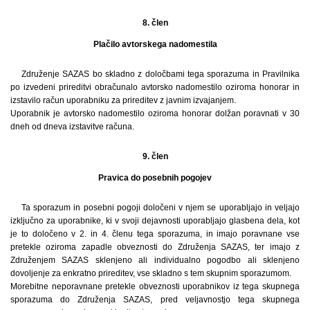
8. člen
Plačilo avtorskega nadomestila
Združenje SAZAS bo skladno z določbami tega sporazuma in Pravilnika
po izvedeni prireditvi obračunalo avtorsko nadomestilo oziroma honorar in
izstavilo račun uporabniku za prireditev z javnim izvajanjem.
Uporabnik je avtorsko nadomestilo oziroma honorar dolžan poravnati v 30
dneh od dneva izstavitve računa.
9. člen
Pravica do posebnih pogojev
Ta sporazum in posebni pogoji določeni v njem se uporabljajo in veljajo
izključno za uporabnike, ki v svoji dejavnosti uporabljajo glasbena dela, kot
je to določeno v 2. in 4. členu tega sporazuma, in imajo poravnane vse
pretekle oziroma zapadle obveznosti do Združenja SAZAS, ter imajo z
Združenjem SAZAS sklenjeno ali individualno pogodbo ali sklenjeno
dovoljenje za enkratno prireditev, vse skladno s tem skupnim sporazumom.
Morebitne neporavnane pretekle obveznosti uporabnikov iz tega skupnega
sporazuma do Združenja SAZAS, pred veljavnostjo tega skupnega