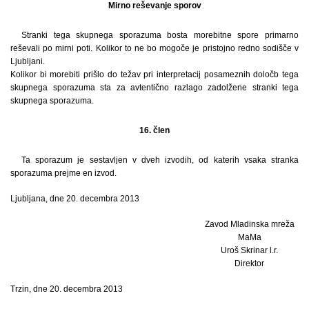
Mirno reševanje sporov
Stranki tega skupnega sporazuma bosta morebitne spore primarno
reševali po mirni poti. Kolikor to ne bo mogoče je pristojno redno sodišče v
Ljubljani.
Kolikor bi morebiti prišlo do težav pri interpretacij posameznih določb tega
skupnega sporazuma sta za avtentično razlago zadolžene stranki tega
skupnega sporazuma.
16. člen
Ta sporazum je sestavljen v dveh izvodih, od katerih vsaka stranka
sporazuma prejme en izvod.
Ljubljana, dne 20. decembra 2013
Zavod Mladinska mreža
MaMa
Uroš Skrinar l.r.
Direktor
Trzin, dne 20. decembra 2013