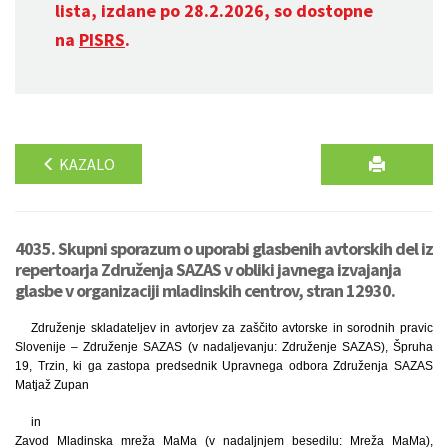
lista, izdane po 28.2.2026, so dostopne
na
PISRS
.
KAZALO
4035. Skupni sporazum o uporabi glasbenih avtorskih del iz
repertoarja Združenja SAZAS v obliki javnega izvajanja
glasbe v organizaciji mladinskih centrov, stran 12930.
Združenje skladateljev in avtorjev za zaščito avtorske in sorodnih pravic
Slovenije – Združenje SAZAS (v nadaljevanju: Združenje SAZAS), Špruha
19, Trzin, ki ga zastopa predsednik Upravnega odbora Združenja SAZAS
Matjaž Zupan
in
Zavod Mladinska mreža MaMa (v nadaljnjem besedilu: Mreža MaMa),