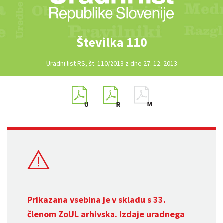
Številka 110
Uradni list RS, št. 110/2013 z dne 27. 12. 2013
Prikazana vsebina je v skladu s 33.
členom
ZoUL
arhivska. Izdaje uradnega