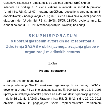
Gosposvetska cesta 5, Ljubljana, ki ga zastopa direktor Uroš Skrinar
skleneta na podlagi 157. člena Zakona o avtorski in sorodnih pravicah
(Uradni list RS, št. 16/07 – uradno prečiščeno besedilo, s spremembami in
dopolnitvami; v nadaljevanju ZASP) in 8. člena Pravilnika o javni priobčitvi
glasbenih del (Uradni list RS, št. 29/98, 25/05, 138/06, revaloriziran z 11.
členom na dan 30. 11. 2006; v nadaljevanju: Pravilnik) naslednji
S K U P N I S P O R A Z U M
o uporabi glasbenih avtorskih del iz repertoarja
Združenja SAZAS v obliki javnega izvajanja glasbe v
organizaciji mladinskih centrov
1. člen
Predmet sporazuma
Stranki uvodoma ugotavljata:
– da je Združenje SAZAS kolektivna organizacija, ki na podlagi ZASP in
dovoljenja Urada RS za intelektualno lastnino št. 800-3/96 z dne 12. 3. 1998
upravlja in uveljavlja avtorske pravice na avtorskih delih s področja glasbe;
– da je Združenje SAZAS v Uradnem listu RS, št. 88/13 z dne 25. 10. 2013
objavilo vabilo k pogajanjem vsem reprezentativnim združenjem