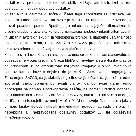
podatkov v predpisani elektronski obliki znižajo administrativni stroški
poslovanja in stroški obdelave podatkov.
Znižanje iz 3. oziroma 4. točke 4. člena tega sporazuma se priznava, ker
imajo mladinski centri zaradi svojega statusa in neprofitne dejavnosti, v
družbi poseben pomen. Spodbujanje mlade, nastajajoče alternativne in
urbane glasbene avtorske kulture, organizacija nastopov mladih alternativnih
in urbanih avtorskih skupin in vsesplošna promocija glasbene ustvarjalnosti
mladih, so argumenti, ki so Združenje SAZAS prepričali, da tudi samo
prispeva primeren delež v njenem vsesplošnem razvoju.
Znižanje iz 5. točke 4. člena tega sporazuma se prizna zaradi olajševalne in
povezovalne vloge, ki jo ima Mreža MaMa pri uveljavljanju avtorske pravice
pri prireditvah, ki so organizirane kot javno izvajanje v okviru mladinskih
centrov, kar se kaže v dejstvu, da je Mreža MaMa vodila pogajanja z
Združenjem SAZAS, da je skrbnik pogodb s svojimi člani, da je dolžna redno
sporočati vsako spremembo svojih članov, da bo svoje člane redno
opozarjala na pomen avtorskopravne zaščite, na pomen ureditve odnosov
med mladinskimi centri in Združenjem SAZAS, kakor tudi na vse novosti, ki
se tičejo medsebojnih razmerij. Mreža MaMa bo svoje člane opozarjala v
primeru kršitev določb njihovih individualnih pogodb (zamude pri plačilih,
nepopolna ali nepravočasna dostavitev podatkov …) ter oglaševala
Združenje SAZAS.
7. člen