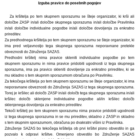
Izguba pravice do posebnih pogojev
Za kršitelja po tem skupnem sporazumu se šteje organizator, ki krši ali
določbe ZASP in/ali določbe skupnega sporazuma in/ali določbe Pravilnika
in/ali določbe individualne pogodbe in/ali določbe dovoljenja za enkratno
prireditev.
Za predhodnega kršitelja po tem skupnem sporazumu se šteje organizator, ki
ima pred veljavnostjo tega skupnega sporazuma neporavnane pretekle
obveznosti do Združenja SAZAS.
Predhodni kršitelj nima pravice skleniti individualne pogodbe po tem
skupnem sporazumu in nima pravice pridobiti ugodnosti iz tega skupnega
sporazuma, ima pa pravico skleniti dovoljenje za enkratno prireditev, ki se
mu skladno s tem skupnim sporazumom obračuna po Pravilniku.
Za tekočega kršitelja po tem skupnem sporazumu se šteje organizator, ki ima
neporavnane obveznosti do Združenja SAZAS iz tega skupnega sporazuma.
Torej je kršilec ali določb ZASP in/ali določb tega skupnega sporazuma in/ali
kršilec določb sklenjene individualne pogodbe ali/in kršilec določb
sklenjenega dovoljenja za enkratno prireditev.
Tekoči kršitelj po tem skupnem sporazumu nima pravice pridobiti ugodnosti
iz tega skupnega sporazuma in se mu prireditev, skladno z ZASP in skladno
s tem skupnim sporazumom, obračuna po dvakratni višini iz Pravilnika.
Združenje SAZAS bo tekočega kršitelja ob prvi kršitvi pisno obvestilo in ga
pozvalo k odpravi kršitve. Omenjeno obvestilo bo Združenje SAZAS