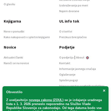
O glasilu
Izobraževanja po meri
Najem dvorane
Knjigarna
UL info tok
Novo v ponudbi
O storitvi
Kako nakupovati v spletni knjigarni
Preizkusi brezplačno
Novice
Podjetje
|
Aktualni članki
O podjetju
About
Naroči se na novice
Kontakt
Informacije javnega značaja
Oglaševanje
Splošni pogoji
Izjava o varstvu osebnih podatkov
×
E-dražbe
Obvestilo
Z uveljavitvijo
novega zakona (ZOUL)
se je
izdajanje uradnega
lista s 1. 3. 2026 preneslo
neposredno
na Službo Vlade
Republike Slovenije za zakonodajo
. Od tega datuma bodo vse