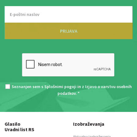
PRIJAVA
Seznanjen sem s
Splošnimi pogoji
in z
Izjavo o varstvu osebnih
podatkov
. *
Glasilo
Izobraževanja
Uradni list RS
Aktualna izobraževanja