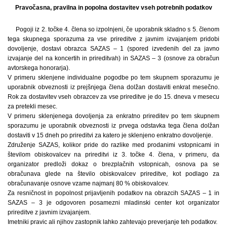
Pravočasna, pravilna in popolna dostavitev vseh potrebnih podatkov
Pogoji iz 2. točke 4. člena so izpolnjeni, če uporabnik skladno s 5. členom
tega skupnega sporazuma za vse prireditve z javnim izvajanjem pridobi
dovoljenje, dostavi obrazca SAZAS – 1 (spored izvedenih del za javno
izvajanje del na koncertih in prireditvah) in SAZAS – 3 (osnove za obračun
avtorskega honorarja).
V primeru sklenjene individualne pogodbe po tem skupnem sporazumu je
uporabnik obveznosti iz prejšnjega člena dolžan dostaviti enkrat mesečno.
Rok za dostavitev vseh obrazcev za vse prireditve je do 15. dneva v mesecu
za pretekli mesec.
V primeru sklenjenega dovoljenja za enkratno prireditev po tem skupnem
sporazumu je uporabnik obveznosti iz prvega odstavka tega člena dolžan
dostaviti v 15 dneh po prireditvi za katero je sklenjeno enkratno dovoljenje.
Združenje SAZAS, kolikor pride do razlike med prodanimi vstopnicami in
številom obiskovalcev na prireditvi iz 3. točke 4. člena, v primeru, da
organizator predloži dokaz o brezplačnih vstopnicah, osnova pa se
obračunava glede na število obiskovalcev prireditve, kot podlago za
obračunavanje osnove vzame najmanj 80 % obiskovalcev.
Za resničnost in popolnost prijavljenih podatkov na obrazcih SAZAS – 1 in
SAZAS – 3 je odgovoren posamezni mladinski center kot organizator
prireditve z javnim izvajanjem.
Imetniki pravic ali njihov zastopnik lahko zahtevajo preverjanje teh podatkov.