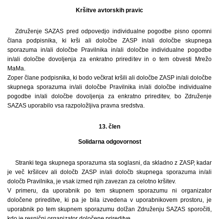
Kršitve avtorskih pravic
Združenje SAZAS pred odpovedjo individualne pogodbe pisno opomni
člana podpisnika, ki krši ali določbe ZASP in/ali določbe skupnega
sporazuma in/ali določbe Pravilnika in/ali določbe individualne pogodbe
in/ali določbe dovoljenja za enkratno prireditev in o tem obvesti Mrežo
MaMa.
Zoper člane podpisnika, ki bodo večkrat kršili ali določbe ZASP in/ali določbe
skupnega sporazuma in/ali določbe Pravilnika in/ali določbe individualne
pogodbe in/ali določbe dovoljenja za enkratno prireditev, bo Združenje
SAZAS uporabilo vsa razpoložljiva pravna sredstva.
13. člen
Solidarna odgovornost
Stranki tega skupnega sporazuma sta soglasni, da skladno z ZASP, kadar
je več kršilcev ali določb ZASP in/ali določb skupnega sporazuma in/ali
določb Pravilnika, je vsak izmed njih zavezan za celotno kršitev.
V primeru, da uporabnik po tem skupnem sporazumu ni organizator
določene prireditve, ki pa je bila izvedena v uporabnikovem prostoru, je
uporabnik po tem skupnem sporazumu dolžan Združenju SAZAS sporočiti,
kdo je resnični organizator določene prireditve.