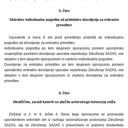
5. člen
Sklenitev individualne pogodbe ali pridobitev dovoljenja za enkratno
prireditev
Uporabnik si mora 8 dni pred prireditvijo pridobiti ali individualno
pogodbo ali dovoljenje za enkratno prireditev.
Individualna pogodba po tem skupnem sporazumu pomeni uporabniku
vnaprejšnje pavšalno dovoljenje uporabe repertoarja Združenja SAZAS, vse
skladno s tem skupnim sporazumom in vsebino individualne pogodbe.
Dovoljenje za enkratno prireditev po tem skupnem sporazumu pomeni
uporabniku enkratno dovoljenje uporabe repertoarja Združenja SAZAS, vse
skladno s tem skupnim sporazumom in vsebino dovoljenja za enkratno
prireditev.
6. člen
Okoliščine, zaradi katerih se plačilo avtorskega honorarja zniža
Znižanji iz 2. in 6. točke 4. člena tega sporazuma se priznavata
uporabnikom avtorskih del iz razloga racionalizacije poslovanja Združenja
SAZAS, saj se Združenju SAZAS s pravočasno in popolno dostavitvijo