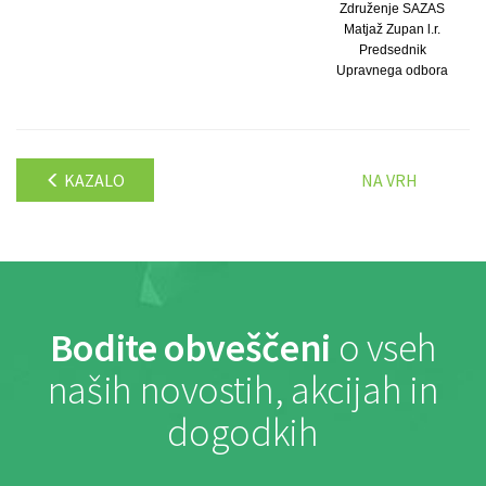
Združenje SAZAS
Matjaž Zupan l.r.
Predsednik
Upravnega odbora
KAZALO
NA VRH
Bodite obveščeni
o vseh
naših novostih, akcijah in
dogodkih