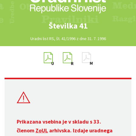
Številka 41
Uradni list RS, št. 41/1996 z dne 31. 7. 1996
Prikazana vsebina je v skladu s 33.
členom
ZoUL
arhivska. Izdaje uradnega