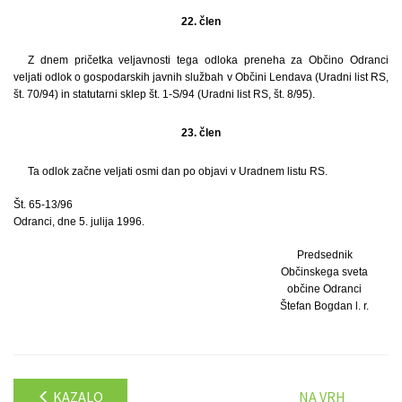
22. člen
Z dnem pričetka veljavnosti tega odloka preneha za Občino Odranci
veljati odlok o gospodarskih javnih službah v Občini Lendava (Uradni list RS,
št. 70/94) in statutarni sklep št. 1-S/94 (Uradni list RS, št. 8/95).
23. člen
Ta odlok začne veljati osmi dan po objavi v Uradnem listu RS.
Št. 65-13/96
Odranci, dne 5. julija 1996.
Predsednik
Občinskega sveta
občine Odranci
Štefan Bogdan l. r.
KAZALO
NA VRH