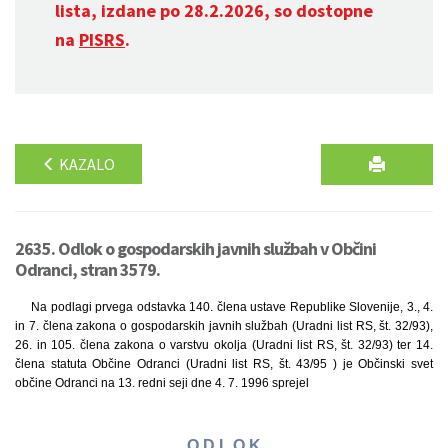
lista, izdane po 28.2.2026, so dostopne
na
PISRS
.
KAZALO
2635. Odlok o gospodarskih javnih službah v Občini
Odranci, stran 3579.
Na podlagi prvega odstavka 140. člena ustave Republike Slovenije, 3., 4.
in 7. člena zakona o gospodarskih javnih službah (Uradni list RS, št. 32/93),
26. in 105. člena zakona o varstvu okolja (Uradni list RS, št. 32/93) ter 14.
člena statuta Občine Odranci (Uradni list RS, št. 43/95 ) je Občinski svet
občine Odranci na 13. redni seji dne 4. 7. 1996 sprejel
O D L O K