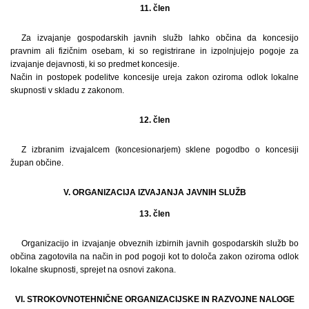
11. člen
Za izvajanje gospodarskih javnih služb lahko občina da koncesijo
pravnim ali fizičnim osebam, ki so registrirane in izpolnjujejo pogoje za
izvajanje dejavnosti, ki so predmet koncesije.
Način in postopek podelitve koncesije ureja zakon oziroma odlok lokalne
skupnosti v skladu z zakonom.
12. člen
Z izbranim izvajalcem (koncesionarjem) sklene pogodbo o koncesiji
župan občine.
V. ORGANIZACIJA IZVAJANJA JAVNIH SLUŽB
13. člen
Organizacijo in izvajanje obveznih izbirnih javnih gospodarskih služb bo
občina zagotovila na način in pod pogoji kot to določa zakon oziroma odlok
lokalne skupnosti, sprejet na osnovi zakona.
VI. STROKOVNOTEHNIČNE ORGANIZACIJSKE IN RAZVOJNE NALOGE