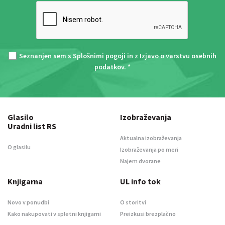
Seznanjen sem s
Splošnimi pogoji
in z
Izjavo o varstvu osebnih
podatkov
. *
Glasilo
Izobraževanja
Uradni list RS
Aktualna izobraževanja
O glasilu
Izobraževanja po meri
Najem dvorane
Knjigarna
UL info tok
Novo v ponudbi
O storitvi
Kako nakupovati v spletni knjigarni
Preizkusi brezplačno