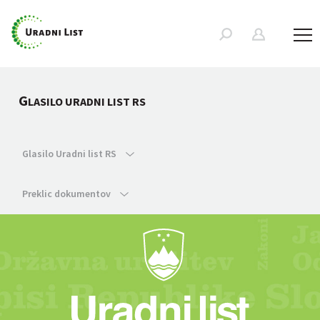
G
LASILO URADNI LIST RS
Glasilo Uradni list RS
Preklic dokumentov