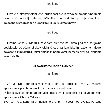
14. člen
Upravne, strokovnotehnične, organizacijske in razvojne naloge s področja
javnih služb opravlja pristojni občinski organ v skladu s pristojnostmi, ki so
določene s predpisom o organizaciji in delu javne uprave.
15. člen
Občina lahko v skladu z zakonom prenese na javno podjetje kot javno
pooblastilo določene strokovnotehnične, organizacijske in razvojne naloge,
povezane z infrastrukturnimi objekti in napravami, namenjenimi za izvajanje
javnih služb.
VII. VARSTVO UPORABNIKOV
16. člen
Za varstvo uporabnikov javnih dobrin se oblikuje svet za varstvo
uporabnikov javnih dobrin, ki ga imenuje občinski svet.
Občinski svet sprejme tudi pravilnik o sestavi, pristojnosti in delovanju sveta
uporabnikov Občine Odranci.
Svet se mora konstituirati najkasneje v treh mesecih od uveljavitve tega