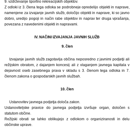
9. vzdrževanje športno rekreacijskih objektov.
Z odloki iz 3. člena tega odloka se podrobneje opredelijo objekti in naprave,
namenjene za izvajanje javnih služb, določijo objekti in naprave, ki so javno
dobro, uredijo pogoji in način rabe objektov in naprav ter druga vprašanja,
povezana z navedenimi objekti in napravami.
IV. NAČINI IZVAJANJA JAVNIH SLUŽB
9. člen
Izvajanje javnih služb zagotavlja občina neposredno z javnimi podjetji ali
režijskim obratom, z dajanjem koncesij ali z vlaganjem javnega kapitala v
dejavnost oseb zasebnega prava v skladu s 3. členom tega odloka in 7.
členom zakona o gospodarskih javnih službah.
10. člen
Ustanovitev javnega podjetja določa zakon.
Ustanoviteljske pravice do javnega podjetja izvršuje organ, določen s
statutom občine.
Režijski obrati se lahko oblikujejo z odlokom o organiziranosti in delu
občinske uprave.