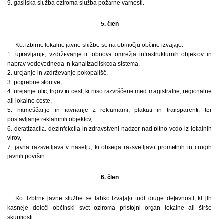
9. gasilska služba oziroma služba požarne varnosti.
5. člen
Kot izbirne lokalne javne službe se na območju občine izvajajo:
1. upravljanje, vzdrževanje in obnova omrežja infrastrukturnih objektov in
naprav vodovodnega in kanalizacijskega sistema,
2. urejanje in vzdrževanje pokopališč,
3. pogrebne storitve,
4. urejanje ulic, trgov in cest, ki niso razvrščene med magistralne, regionalne
ali lokalne ceste,
5. nameščanje in ravnanje z reklamami, plakati in transparenti, ter
postavljanje reklamnih objektov,
6. deratizacija, dezinfekcija in zdravstveni nadzor nad pitno vodo iz lokalnih
virov,
7. javna razsvetljava v naselju, ki obsega razsvetljavo prometnih in drugih
javnih površin.
6. člen
Kot izbirne javne službe se lahko izvajajo tudi druge dejavnosti, ki jih
kasneje določi občinski svet oziroma pristojni organ lokalne ali širše
skupnosti.