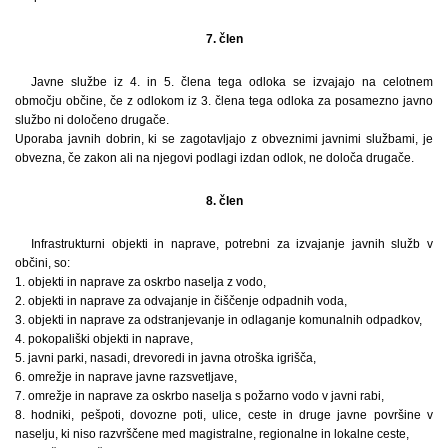
7. člen
Javne službe iz 4. in 5. člena tega odloka se izvajajo na celotnem
območju občine, če z odlokom iz 3. člena tega odloka za posamezno javno
službo ni določeno drugače.
Uporaba javnih dobrin, ki se zagotavljajo z obveznimi javnimi službami, je
obvezna, če zakon ali na njegovi podlagi izdan odlok, ne določa drugače.
8. člen
Infrastrukturni objekti in naprave, potrebni za izvajanje javnih služb v
občini, so:
1. objekti in naprave za oskrbo naselja z vodo,
2. objekti in naprave za odvajanje in čiščenje odpadnih voda,
3. objekti in naprave za odstranjevanje in odlaganje komunalnih odpadkov,
4. pokopališki objekti in naprave,
5. javni parki, nasadi, drevoredi in javna otroška igrišča,
6. omrežje in naprave javne razsvetljave,
7. omrežje in naprave za oskrbo naselja s požarno vodo v javni rabi,
8. hodniki, pešpoti, dovozne poti, ulice, ceste in druge javne površine v
naselju, ki niso razvrščene med magistralne, regionalne in lokalne ceste,