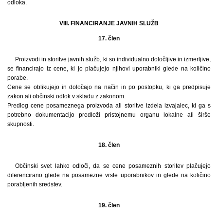
odloka.
VIII. FINANCIRANJE JAVNIH SLUŽB
17. člen
Proizvodi in storitve javnih služb, ki so individualno določljive in izmerljive,
se financirajo iz cene, ki jo plačujejo njihovi uporabniki glede na količino
porabe.
Cene se oblikujejo in določajo na način in po postopku, ki ga predpisuje
zakon ali občinski odlok v skladu z zakonom.
Predlog cene posameznega proizvoda ali storitve izdela izvajalec, ki ga s
potrebno dokumentacijo predloži pristojnemu organu lokalne ali širše
skupnosti.
18. člen
Občinski svet lahko odloči, da se cene posameznih storitev plačujejo
diferencirano glede na posamezne vrste uporabnikov in glede na količino
porabljenih sredstev.
19. člen