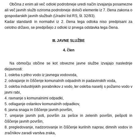
Občina z enim ali več odloki podrobneje uredi način izvajanja posamezne
ali več javnih služb oziroma podrobneje določi elemente iz 7. člena zakona o
gospodarskih javnih službah (Uradni list RS, št. 32/93).
Kadar standardi in normativi iz 2. člena tega odloka niso predpisani za
celotno državo, se predpišejo z odloki iz prvega odstavka tega člena.
III. JAVNE SLUŽBE
4. člen
Na območju občine se kot obvezne javne službe izvajajo naslednje
dejavnosti:
1. oskrba s pitno vodo iz javnega vodovoda,
2. odvajanje in čiščenje komunalnih odpadnih in padavinskih voda,
3. oskrba industrijskih porabnikov z vodo, ter oskrba naselij s požarno vodo v
javni rabi,
4. ravnanje s komunalnimi odpadki,
5. odlaganje ostankov komunalnih odpadkov,
6. javna snaga in čiščenje javnih površin,
7. urejanje javnih poti, površin za pešce in zelenih površin, pešpoti in
čiščenje javnih površin,
8. pregledovanje, nadzorovanje in čiščenje kurilnih naprav, dimnih vodov in
zračnikov zaradi varstva zraka,