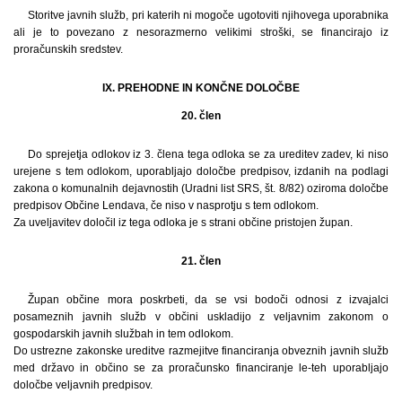
Storitve javnih služb, pri katerih ni mogoče ugotoviti njihovega uporabnika
ali je to povezano z nesorazmerno velikimi stroški, se financirajo iz
proračunskih sredstev.
IX. PREHODNE IN KONČNE DOLOČBE
20. člen
Do sprejetja odlokov iz 3. člena tega odloka se za ureditev zadev, ki niso
urejene s tem odlokom, uporabljajo določbe predpisov, izdanih na podlagi
zakona o komunalnih dejavnostih (Uradni list SRS, št. 8/82) oziroma določbe
predpisov Občine Lendava, če niso v nasprotju s tem odlokom.
Za uveljavitev določil iz tega odloka je s strani občine pristojen župan.
21. člen
Župan občine mora poskrbeti, da se vsi bodoči odnosi z izvajalci
posameznih javnih služb v občini uskladijo z veljavnim zakonom o
gospodarskih javnih službah in tem odlokom.
Do ustrezne zakonske ureditve razmejitve financiranja obveznih javnih služb
med državo in občino se za proračunsko financiranje le-teh uporabljajo
določbe veljavnih predpisov.