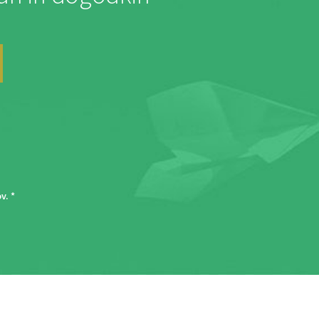
ov
. *