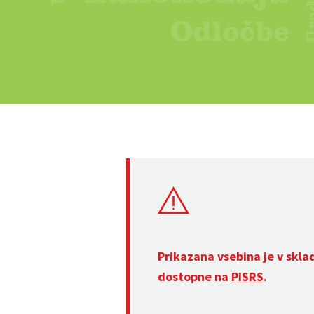
Prikazana vsebina je v skla
dostopne na
PISRS
.