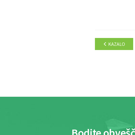
KAZALO
Bodite obvešč