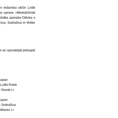
n redarstvo občin Loški
ske uprave »Medobčinski
 začetka uporabe Odloka o
ica, Sodražica in Velike
n se uporabljati petnajsti
Župan
 Loški Potok
 Novak l.r.
Župan
 Sodražica
ilavec l.r.