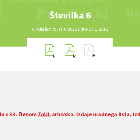
Številka 6
Uradni list RS, št. 6/2012 z dne 27. 1. 2012
du s 33. členom
ZoUL
arhivska. Izdaje uradnega lista, iz