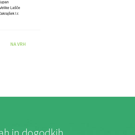
Župan
Velike Lašče
akrajšek l.r.
NA VRH
jah in dogodkih