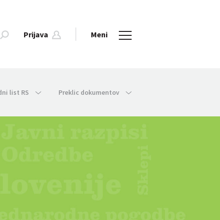
Prijava
Meni
dni list RS
Preklic dokumentov