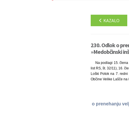
KAZALO
230. Odlok o pre
»Medobčinski inš
Na podlagi 15. člena 
list RS, št. 32/11), 16. 
Loški Potok na 7. redni
Občine Velike Lašče na 8
o prenehanju vel