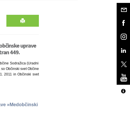
 občinske uprave
tran 449.
 Občine Sodražica (Uradni
), so Občinski svet Občine
1. 2011 in Občinski svet
rave »Medobčinski