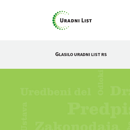
G
LASILO URADNI LIST RS