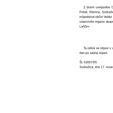
Z dnem uveljavitve O
Potok, Ribnica, Sodraž
inšpektorat občin Velike
ustanovitvi organa skup
Lašče«.
Ta odlok se objavi v u
dan po zadnji objavi.
Št. 03007/05
Sodražica, dne 17. nov