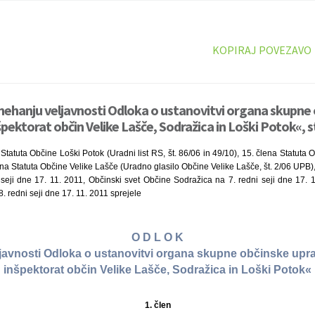
KOPIRAJ POVEZAVO
nehanju veljavnosti Odloka o ustanovitvi organa skupne
pektorat občin Velike Lašče, Sodražica in Loški Potok«, s
Statuta Občine Loški Potok (Uradni list RS, št. 86/06 in 49/10), 15. člena Statuta
člena Statuta Občine Velike Lašče (Uradno glasilo Občine Velike Lašče, št. 2/06 UPB
 seji dne 17. 11. 2011, Občinski svet Občine Sodražica na 7. redni seji dne 17. 1
. redni seji dne 17. 11. 2011 sprejele
O D L O K
javnosti Odloka o ustanovitvi organa skupne občinske up
inšpektorat občin Velike Lašče, Sodražica in Loški Potok«
1. člen