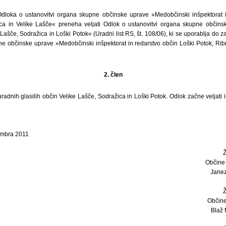
dloka o ustanovitvi organa skupne občinske uprave »Medobčinski inšpektorat i
ica in Velike Lašče« preneha veljati Odlok o ustanovitvi organa skupne občin
 Lašče, Sodražica in Loški Potok« (Uradni list RS, št. 108/06), ki se uporablja do
ne občinske uprave »Medobčinski inšpektorat in redarstvo občin Loški Potok, Ribn
2. člen
radnih glasilih občin Velike Lašče, Sodražica in Loški Potok. Odlok začne veljati i
embra 2011
Občine
Janez
Občine
Blaž M