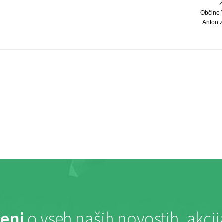
Občine 
Anton Z
eni
o vseh naših novostih, akci