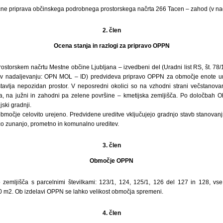
ne priprava občinskega podrobnega prostorskega načrta 266 Tacen – zahod (v na
2. člen
Ocena stanja in razlogi za pripravo OPPN
storskem načrtu Mestne občine Ljubljana – izvedbeni del (Uradni list RS, št. 78/
; v nadaljevanju: OPN MOL – ID) predvideva pripravo OPPN za območje enote ur
avlja nepozidan prostor. V neposredni okolici so na vzhodni strani večstanova
ta, na južni in zahodni pa zelene površine – kmetijska zemljišča. Po določbah
ki gradnji.
močje celovito urejeno. Predvidene ureditve vključujejo gradnjo stavb stanovanjs
čo zunanjo, prometno in komunalno ureditev.
3. člen
Območje OPPN
mljišča s parcelnimi številkami: 123/1, 124, 125/1, 126 del 127 in 128, vse 
 m2. Ob izdelavi OPPN se lahko velikost območja spremeni.
4. člen