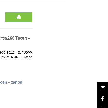
rta 266 Tacen –
108/09, 80/10 – ZUPUDPP,
 RS, št. 66/07 – uradno
acen – zahod