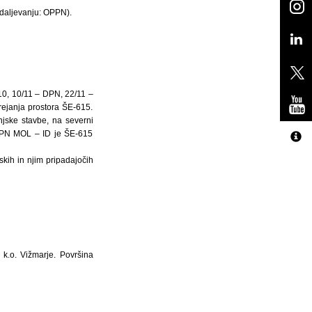
daljevanju: OPPN).
10, 10/11 – DPN, 22/11 –
ejanja prostora ŠE-615.
njske stavbe, na severni
 OPN MOL – ID je ŠE-615
kih in njim pripadajočih
k.o. Vižmarje. Površina