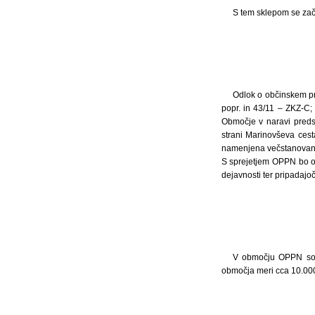
S tem sklepom se zač
Odlok o občinskem pro
popr. in 43/11 – ZKZ-C
Območje v naravi predst
strani Marinovševa ces
namenjena večstanovanjs
S sprejetjem OPPN bo ob
dejavnosti ter pripadajo
V območju OPPN so ze
območja meri cca 10.000