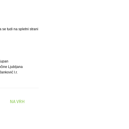
 se tudi na spletni strani
Župan
čine Ljubljana
anković l.r.
NA VRH