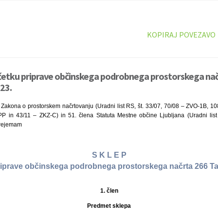
KOPIRAJ POVEZAVO
ačetku priprave občinskega podrobnega prostorskega nač
23.
 Zakona o prostorskem načrtovanju (Uradni list RS, št. 33/07, 70/08 – ZVO-1B, 
 in 43/11 – ZKZ-C) in 51. člena Statuta Mestne občine Ljubljana (Uradni list
prejemam
S K L E P
riprave občinskega podrobnega prostorskega načrta 266 T
1. člen
Predmet sklepa