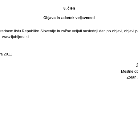
8. člen
Objava in začetek veljavnosti
radnem listu Republike Slovenije in začne veljati naslednji dan po objavi, objavi pa
 www.ljubljana.si.
ra 2011
Mestne ob
Zoran J