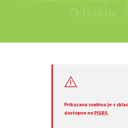
Prikazana vsebina je v skla
dostopne na
PISRS
.