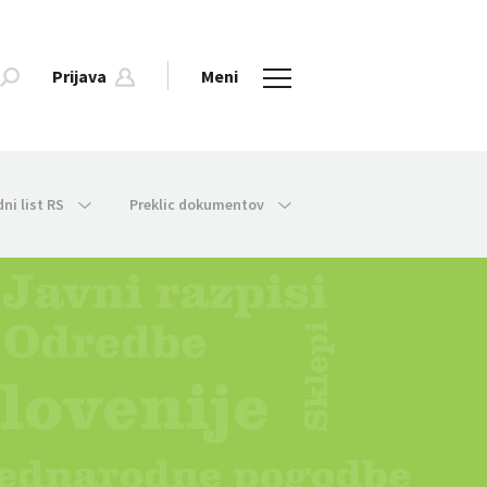
Prijava
Meni
dni list RS
Preklic dokumentov