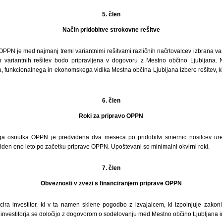
5. člen
Način pridobitve strokovne rešitve
PPN je med najmanj tremi variantnimi rešitvami različnih načrtovalcev izbrana var
 variantnih rešitev bodo pripravljena v dogovoru z Mestno občino Ljubljana. 
a, funkcionalnega in ekonomskega vidika Mestna občina Ljubljana izbere rešitev, k
6. člen
Roki za pripravo OPPN
ga osnutka OPPN je predvidena dva meseca po pridobitvi smernic nosilcev ure
den eno leto po začetku priprave OPPN. Upoštevani so minimalni okvirni roki.
7. člen
Obveznosti v zvezi s financiranjem priprave OPPN
ira investitor, ki v ta namen sklene pogodbo z izvajalcem, ki izpolnjuje zakon
investitorja se določijo z dogovorom o sodelovanju med Mestno občino Ljubljana in