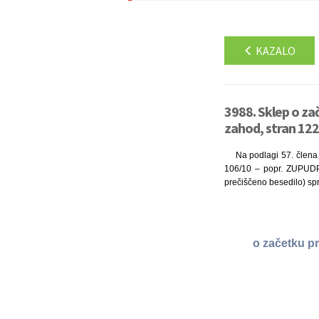
KAZALO
3988. Sklep o z
zahod, stran 122
Na podlagi 57. člena
106/10 – popr. ZUPUDPP
prečiščeno besedilo) s
o začetku p