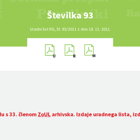
Številka 93
Uradni list RS, št. 93/2011 z dne 18. 11. 2011
du s 33. členom
ZoUL
arhivska. Izdaje uradnega lista, iz