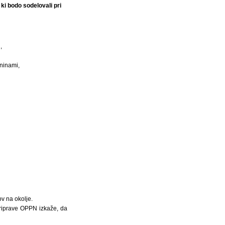
ki bodo sodelovali pri
,
čninami,
ov na okolje.
 priprave OPPN izkaže, da