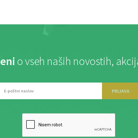
eni
o vseh naših novostih, akci
PRIJAVA