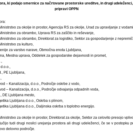
tora, ki podajo smernice za načrtovane prostorske ureditve, in drugi udeleženci, 
pripravi OPPN
ora:
inistrstvo za okolje in prostor, Agencija RS za okolje, Urad za upravljanje z vodami
Ministrstvo za obrambo, Uprava RS za zaščito in reševanje,
Ministrstvo za obrambo, Direktorat za logistiko, Sektor za gospodarjenje z nepremi
inistrstvo za kulturo,
enije za varstvo narave, Območna enota Ljubljana,
ana, Mestna uprava, Oddelek za gospodarske dejavnosti in promet,
.,
d.o.o.,
., PE Ljubljana,
,
od – Kanalizacija, d.o.o., Področje oskrbe z vodo,
od – Kanalizacija, d.o.o., Področje odvajanja odpadnih voda,
d., DE Ljubljana mesto,
etika Ljubljana d.o.o., Oskrba s plinom,
tika Ljubljana d.o.o., Daljinska oskrba s toplotno energijo.
inistrstvo za okolje in prostor, Direktorat za okolje, Sektor za celovito presojo vpliv
učijo tudi drugi nosilci urejanja prostora ali drugi udeleženci, če se v postopku
hovo delovno področje.