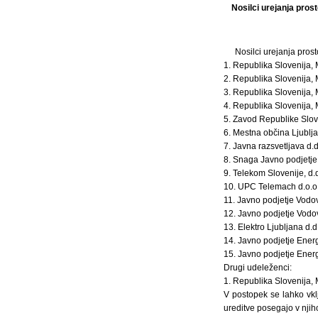
Nosilci urejanja pros
Nosilci urejanja prost
1. Republika Slovenija, M
2. Republika Slovenija, 
3. Republika Slovenija, 
4. Republika Slovenija, M
5. Zavod Republike Slov
6. Mestna občina Ljublj
7. Javna razsvetljava d.d
8. Snaga Javno podjetje 
9. Telekom Slovenije, d.d
10. UPC Telemach d.o.o.
11. Javno podjetje Vodov
12. Javno podjetje Vodov
13. Elektro Ljubljana d.
14. Javno podjetje Energ
15. Javno podjetje Energe
Drugi udeleženci:
1. Republika Slovenija, M
V postopek se lahko vklj
ureditve posegajo v nji