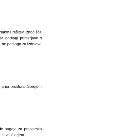
iantna rešitev. Izhodišča
Na podlagi primerjave s
i bo podlaga za izdelavo
janja prostora. Sprejem
ite pogoje za prostorsko
 investitorjem.