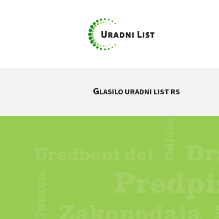
G
LASILO URADNI LIST RS