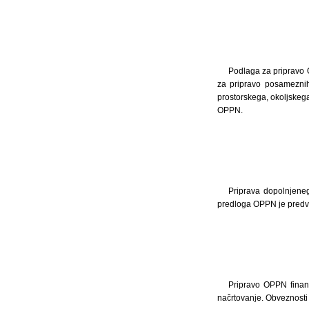
Podlaga za pripravo O
za pripravo posameznih
prostorskega, okoljskeg
OPPN.
Priprava dopolnjene
predloga OPPN je predvi
Pripravo OPPN financ
načrtovanje. Obveznosti 