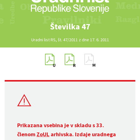
Številka 47
Uradni list RS, št. 47/2011 z dne 17. 6. 2011
Prikazana vsebina je v skladu s 33.
členom
ZoUL
arhivska. Izdaje uradnega