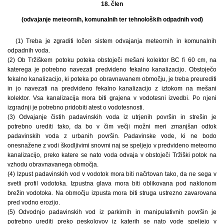
18. člen
(odvajanje meteornih, komunalnih ter tehnoloških odpadnih vod)
(1) Treba je zgraditi ločen sistem odvajanja meteornih in komunalnih
odpadnih voda.
(2) Ob Tržiškem potoku poteka obstoječi mešani kolektor BC fi 60 cm, na
katerega je potrebno navezati predvideno fekalno kanalizacijo. Obstoječo
fekalno kanalizacijo, ki poteka po obravnavanem območju, je treba preurediti
in jo navezati na predvideno fekalno kanalizacijo z iztokom na mešani
kolektor. Vsa kanalizacija mora biti grajena v vodotesni izvedbi. Po njeni
izgradnji je potrebno pridobiti atest o vodotesnosti.
(3) Odvajanje čistih padavinskih voda iz utrjenih površin in strešin je
potrebno urediti tako, da bo v čim večji možni meri zmanjšan odtok
padavinskih voda z urbanih površin. Padavinske vode, ki ne bodo
onesnažene z vodi škodljivimi snovmi naj se speljejo v predvideno meteorno
kanalizacijo, preko katere se nato voda odvaja v obstoječi Tržiški potok na
vzhodu obravnavanega območja.
(4) Izpust padavinskih vod v vodotok mora biti načrtovan tako, da ne sega v
svetli profil vodotoka. Izpustna glava mora biti oblikovana pod naklonom
brežin vodotoka. Na območju izpusta mora biti struga ustrezno zavarovana
pred vodno erozijo.
(5) Odvodnjo padavinskih vod iz parkirnih in manipulativnih površin je
potrebno urediti preko peskolovov iz katerih se nato vode speljejo v