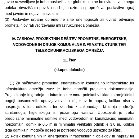
javne razsvetljave je treba postaviti tako globoko, da ne bo oviral niveletnega
poteka obvoziščnih površin nad njim oziroma preprečeval postavitve ograj
med javnim in nejavnim svetom.
(3) Postavitev urbane opreme ne sme onemogočati ali ovirati odvijanje
prometa in ovirati vzdrževanja infrastrukturnega omrežja.
IV. ZASNOVA PROJEKTNIH REŠITEV PROMETNE, ENERGETSKE,
VODOVODNE IN DRUGE KOMUNALNE INFRASTRUKTURE TER
TELEKOMUNIKACIJSKEGA OMREŽJA
11. člen
(skupne določbe)
(1) Za načrtovano prometno, energetsko in komunalno infrastrukturo ter
infrastrukturo omrežja zvez je treba naročiti projektno dokumentacijo.
Projektiranje in gradnja te infrastrukture mora potekati v skladu s projektnimi
pogoji posameznih upravljavcev teh objektov in naprav, kolikor niso v
nasprotju s tem odlokom ter skladno z zakonodajo, ki ureja področje
sanitarnega, higienskega in požarnega varstva. Upoštevati je treba
predpisane minimalne odmike med vodovodom in kanalizacijo; minimalni
horizontalni odmik je 0.5 m in minimalni vertikalni odmik je 3.0 m. Kolikor
tega odmika ni mogoče doseči je potrebno vodovod ustrezno zaščititi.
(2) Potek komunalnih in energetskih infrastrukturnih objektov in naprav ter