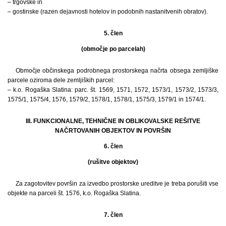
– trgovske in
– gostinske (razen dejavnosti hotelov in podobnih nastanitvenih obratov).
5. člen
(območje po parcelah)
Območje občinskega podrobnega prostorskega načrta obsega zemljiške
parcele oziroma dele zemljiških parcel:
– k.o. Rogaška Slatina: parc. št. 1569, 1571, 1572, 1573/1, 1573/2, 1573/3,
1575/1, 1575/4, 1576, 1579/2, 1578/1, 1578/1, 1575/3, 1579/1 in 1574/1.
III. FUNKCIONALNE, TEHNIČNE IN OBLIKOVALSKE REŠITVE
NAČRTOVANIH OBJEKTOV IN POVRŠIN
6. člen
(rušitve objektov)
Za zagotovitev površin za izvedbo prostorske ureditve je treba porušiti vse
objekte na parceli št. 1576, k.o. Rogaška Slatina.
7. člen