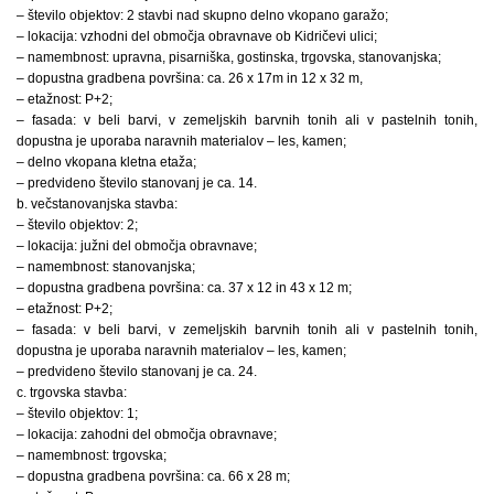
– število objektov: 2 stavbi nad skupno delno vkopano garažo;
– lokacija: vzhodni del območja obravnave ob Kidričevi ulici;
– namembnost: upravna, pisarniška, gostinska, trgovska, stanovanjska;
– dopustna gradbena površina: ca. 26 x 17m in 12 x 32 m,
– etažnost: P+2;
– fasada: v beli barvi, v zemeljskih barvnih tonih ali v pastelnih tonih,
dopustna je uporaba naravnih materialov – les, kamen;
– delno vkopana kletna etaža;
– predvideno število stanovanj je ca. 14.
b. večstanovanjska stavba:
– število objektov: 2;
– lokacija: južni del območja obravnave;
– namembnost: stanovanjska;
– dopustna gradbena površina: ca. 37 x 12 in 43 x 12 m;
– etažnost: P+2;
– fasada: v beli barvi, v zemeljskih barvnih tonih ali v pastelnih tonih,
dopustna je uporaba naravnih materialov – les, kamen;
– predvideno število stanovanj je ca. 24.
c. trgovska stavba:
– število objektov: 1;
– lokacija: zahodni del območja obravnave;
– namembnost: trgovska;
– dopustna gradbena površina: ca. 66 x 28 m;