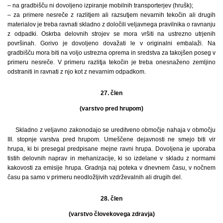
– na gradbišču ni dovoljeno izpiranje mobilnih transporterjev (hrušk);
– za primere nesreče z razlitjem ali razsutjem nevarnih tekočin ali drugih
materialov je treba ravnati skladno z določili veljavnega pravilnika o ravnanju
z odpadki. Oskrba delovnih strojev se mora vršiti na ustrezno utrjenih
površinah. Gorivo je dovoljeno dovažati le v originalni embalaži. Na
gradbišču mora biti na voljo ustrezna oprema in sredstva za takojšen poseg v
primeru nesreče. V primeru razlitja tekočin je treba onesnaženo zemljino
odstraniti in ravnati z njo kot z nevarnim odpadkom.
27. člen
(varstvo pred hrupom)
Skladno z veljavno zakonodajo se ureditveno območje nahaja v območju
III. stopnje varstva pred hrupom. Umeščene dejavnosti ne smejo biti vir
hrupa, ki bi presegal predpisane mejne ravni hrupa. Dovoljena je uporaba
tistih delovnih naprav in mehanizacije, ki so izdelane v skladu z normami
kakovosti za emisije hrupa. Gradnja naj poteka v dnevnem času, v nočnem
času pa samo v primeru neodložljivih vzdrževalnih ali drugih del.
28. člen
(varstvo človekovega zdravja)