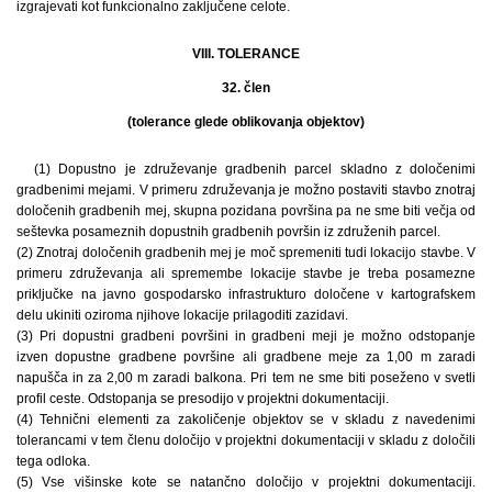
izgrajevati kot funkcionalno zaključene celote.
VIII. TOLERANCE
32. člen
(tolerance glede oblikovanja objektov)
(1) Dopustno je združevanje gradbenih parcel skladno z določenimi
gradbenimi mejami. V primeru združevanja je možno postaviti stavbo znotraj
določenih gradbenih mej, skupna pozidana površina pa ne sme biti večja od
seštevka posameznih dopustnih gradbenih površin iz združenih parcel.
(2) Znotraj določenih gradbenih mej je moč spremeniti tudi lokacijo stavbe. V
primeru združevanja ali spremembe lokacije stavbe je treba posamezne
priključke na javno gospodarsko infrastrukturo določene v kartografskem
delu ukiniti oziroma njihove lokacije prilagoditi zazidavi.
(3) Pri dopustni gradbeni površini in gradbeni meji je možno odstopanje
izven dopustne gradbene površine ali gradbene meje za 1,00 m zaradi
napušča in za 2,00 m zaradi balkona. Pri tem ne sme biti poseženo v svetli
profil ceste. Odstopanja se presodijo v projektni dokumentaciji.
(4) Tehnični elementi za zakoličenje objektov se v skladu z navedenimi
tolerancami v tem členu določijo v projektni dokumentaciji v skladu z določili
tega odloka.
(5) Vse višinske kote se natančno določijo v projektni dokumentaciji.