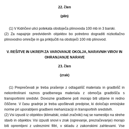
22. člen
(plin)
(1) V Kidričevi ulici potekata obstoječa plinovoda 100 mb in 3 barski.
(2) Za napajnje predvidenih objektov bo potrebno dograditi nizkotlačno
plinovodno omrežje in ga priključiti na obstoječi 100 mb plinovod.
V. REŠITVE IN UKREPI ZA VAROVANJE OKOLJA, NARAVNIH VIROV IN
OHRANJANJE NARAVE
23. člen
(zrak)
(1) Preprečevati je treba prašenje z odlagališč materiala in gradbišč in
nekontrolirani raznos gradbenega materiala z območja gradbišča s
transportnimi sredstvi. Dovozne gradbene poti morajo biti utrjene in redno
čiščene. V času gradnje je treba upoštevati predpise, ki določajo emisijske
norme pri uporabljeni gradbeni mehanizaciji in transportnih sredstvih.
(2) Vsi izpusti iz objektov (klimatski, ostali zračniki) naj se namestijo na strehe
stavb in objektov. Vsi izpusti snovi v zrak (ogrevanje, prezračevanje) morajo
biti opremljeni z ustreznimi filtri, v skladu z zakonskimi zahtevami. Vse