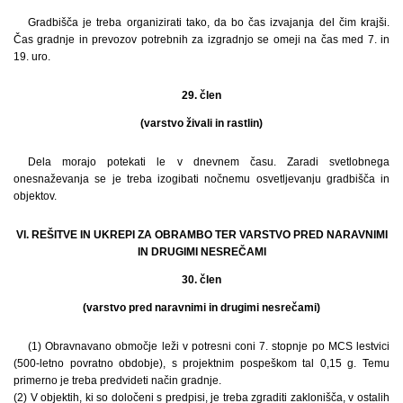
Gradbišča je treba organizirati tako, da bo čas izvajanja del čim krajši.
Čas gradnje in prevozov potrebnih za izgradnjo se omeji na čas med 7. in
19. uro.
29. člen
(varstvo živali in rastlin)
Dela morajo potekati le v dnevnem času. Zaradi svetlobnega
onesnaževanja se je treba izogibati nočnemu osvetljevanju gradbišča in
objektov.
VI. REŠITVE IN UKREPI ZA OBRAMBO TER VARSTVO PRED NARAVNIMI
IN DRUGIMI NESREČAMI
30. člen
(varstvo pred naravnimi in drugimi nesrečami)
(1) Obravnavano območje leži v potresni coni 7. stopnje po MCS lestvici
(500-letno povratno obdobje), s projektnim pospeškom tal 0,15 g. Temu
primerno je treba predvideti način gradnje.
(2) V objektih, ki so določeni s predpisi, je treba zgraditi zaklonišča, v ostalih