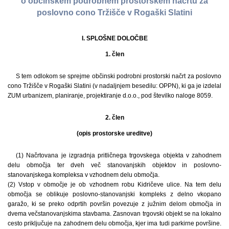
o občinskem podrobnem prostorskem načrtu za
poslovno cono Tržišče v Rogaški Slatini
I. SPLOŠNE DOLOČBE
1. člen
S tem odlokom se sprejme občinski podrobni prostorski načrt za poslovno
cono Tržišče v Rogaški Slatini (v nadaljnjem besedilu: OPPN), ki ga je izdelal
ZUM urbanizem, planiranje, projektiranje d.o.o., pod številko naloge 8059.
2. člen
(opis prostorske ureditve)
(1) Načrtovana je izgradnja pritličnega trgovskega objekta v zahodnem
delu območja ter dveh več stanovanjskih objektov in poslovno-
stanovanjskega kompleksa v vzhodnem delu območja.
(2) Vstop v območje je ob vzhodnem robu Kidričeve ulice. Na tem delu
območja se oblikuje poslovno-stanovanjski kompleks z delno vkopano
garažo, ki se preko odprtih površin povezuje z južnim delom območja in
dvema večstanovanjskima stavbama. Zasnovan trgovski objekt se na lokalno
cesto priključuje na zahodnem delu območja, kjer ima tudi parkirne površine.