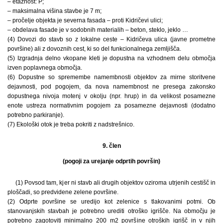
– etažnost: P;
– maksimalna višina stavbe je 7 m;
– pročelje objekta je severna fasada – proti Kidričevi ulici;
– obdelava fasade je v sodobnih materialih – beton, steklo, jeklo …
(4) Dovozi do stavb so z lokalne ceste – Kidričeva ulica (javne prometne
površine) ali z dovoznih cest, ki so del funkcionalnega zemljišča.
(5) Izgradnja delno vkopane kleti je dopustna na vzhodnem delu območja
izven poplavnega območja.
(6) Dopustne so spremembe namembnosti objektov za mirne storitvene
dejavnosti, pod pogojem, da nova namembnost ne presega zakonsko
dopustnega nivoja motenj v okolju (npr. hrup) in da velikost posamezne
enote ustreza normativnim pogojem za posamezne dejavnosti (dodatno
potrebno parkiranje).
(7) Ekološki otok je treba pokriti z nadstrešnico.
9. člen
(pogoji za urejanje odprtih površin)
(1) Povsod tam, kjer ni stavb ali drugih objektov oziroma utrjenih cestišč in
ploščadi, so predvidene zelene površine.
(2) Odprte površine se uredijo kot zelenice s tlakovanimi potmi. Ob
stanovanjskih stavbah je potrebno urediti otroško igrišče. Na območju je
potrebno zagotoviti minimalno 200 m2 površine otroških igrišč in v njih