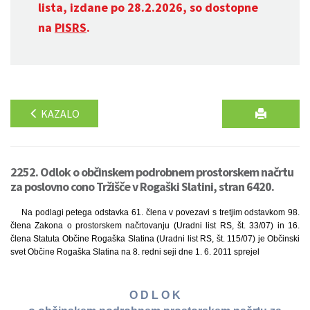
lista, izdane po 28.2.2026, so dostopne
na
PISRS
.
KAZALO
2252. Odlok o občinskem podrobnem prostorskem načrtu
za poslovno cono Tržišče v Rogaški Slatini, stran 6420.
Na podlagi petega odstavka 61. člena v povezavi s tretjim odstavkom 98.
člena Zakona o prostorskem načrtovanju (Uradni list RS, št. 33/07) in 16.
člena Statuta Občine Rogaška Slatina (Uradni list RS, št. 115/07) je Občinski
svet Občine Rogaška Slatina na 8. redni seji dne 1. 6. 2011 sprejel
O D L O K