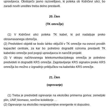
upravljavca. Obstoječo javno razsvetljavo, ki poteka ob Kidričevi ulici, bo
zaradi novih ureditev treba delno prestaviti.
20. člen
(TK omrežje)
(1) V Kidričevi ulici poteka TK kabel, ki pot nadaljuje preko
obravnavanega območja.
(2) Predvideni objekti se bodo lahko vključili v TK omrežje na osnovi prostih
kapacitet centrale, za kar bo potrebno dograditi oziroma prestaviti TK
kabelsko omrežje pod pogoji upravljavca in naročiti projekt.
(3) V sklopu načrtovanega telekomunikacijskega omrežja je potrebno
predvideti in dograditi KRS omrežje. Zagotavljanje KRS signalov preko KRS
omrežja bo možno z izgradnjo priključkov na kabelsko KRS omrežje.
21. člen
(ogrevanje)
(1) Treba je predvideti ogrevanje na ekološko primerna goriva: zemeljski
plin, UNP, biomaso, sončne kolektorje …
(2) Ogrevanje na ekološko nesprejemljive energente ni dopustno.