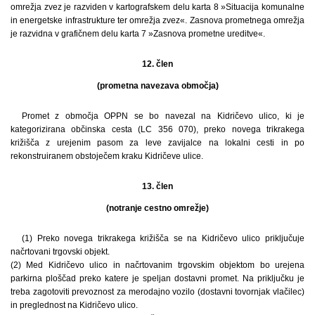
omrežja zvez je razviden v kartografskem delu karta 8 »Situacija komunalne
in energetske infrastrukture ter omrežja zvez«. Zasnova prometnega omrežja
je razvidna v grafičnem delu karta 7 »Zasnova prometne ureditve«.
12. člen
(prometna navezava območja)
Promet z območja OPPN se bo navezal na Kidričevo ulico, ki je
kategorizirana občinska cesta (LC 356 070), preko novega trikrakega
križišča z urejenim pasom za leve zavijalce na lokalni cesti in po
rekonstruiranem obstoječem kraku Kidričeve ulice.
13. člen
(notranje cestno omrežje)
(1) Preko novega trikrakega križišča se na Kidričevo ulico priključuje
načrtovani trgovski objekt.
(2) Med Kidričevo ulico in načrtovanim trgovskim objektom bo urejena
parkirna ploščad preko katere je speljan dostavni promet. Na priključku je
treba zagotoviti prevoznost za merodajno vozilo (dostavni tovornjak vlačilec)
in preglednost na Kidričevo ulico.