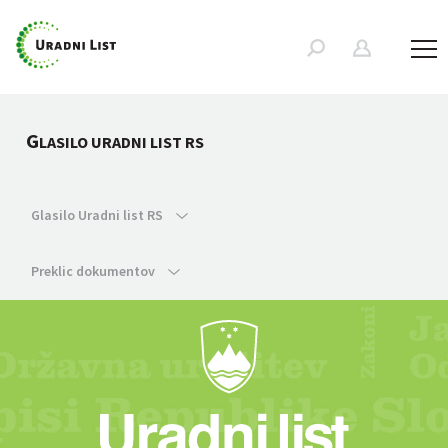
G
LASILO URADNI LIST RS
Glasilo Uradni list RS
Preklic dokumentov