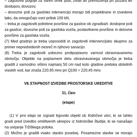
– zagotoviti pogoje za varen umik ljudi, živali ali premoženja pri požaru ter
dostopov, dovozov,
– dovozne poti za gasilsko intervencijo morajo biti projektirane in izvedene
tako, da omogočajo osni pritisk 100 kN,
– treba je zagotoviti potrebne površine za gasilce ob zgradbah: dostopne poti
za gasilce, dovozne poti za gasilska vozila, postavitvene površine in delovne
površine za gasilska vozila.
(7) Med gradnjo je treba usposobiti in zagotoviti intervencijsko skupino za
primer nepredvidenih nesreč in njihovo sanacijo.
(8) Treba je zagotoviti ustrezno protipoplavno varnost obravnavanemu
območju. Objekte na poplavnem delu obravnavanega območja je treba
graditi z varnostno višino najmanj 50 cm nad koto gladine pretoka stoletnih
visokih vod, kar znaša 220,95 mnv pri Q100 = 220,45 mnv.
VII. ETAPNOST IZVEDBE PROSTORSKE UREDITVE
31. člen
(etape)
(1) V prvi etapi se izgradi trgovski objekt ob Kidričevi ulici, ki se lahko
gradi pred izvedbo omilitvenih ukrepov iz hidrološke študije, ki se nanašajo
na urejanje Tržiškega potoka.
(2) Možno je graditi vsako stavbo posebej. Posamezne stavbe se morajo