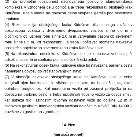
(3) Za prometno dostopnost načrtovanega poslovno stanovanjskega
kompleksa v vzhodnem delu območja je treba rekonstruirati obstoječi krak
Kidričeve ulice s katere bo dovozna delno vkopana garaža pod severnima
enotama.
(4) Rekonstrukcija obstoječega kraka Kidričeve ulice obsega razširitev
obstoječega vozišča v dvosmerno dvopasovno vozišče širine 6.0 m s
pločnikom ob južnem robu širine 2.0 m in varovalnim pasom ob severnem
robu širine 0.5 m. Pri rekonstrukciji je treba upoštevati prometne navezave
obstoječih objektov ob severnem robu kraka Kidričeve ulice.
(5) Na rekonstruiran odsek kraka Kidričeve ulice je treba navezati obstoječi
odsek te ceste, ki je speljana po mostu čez Tržiški potok.
(6) Na rekonstruiran odsek kraka Kidričeve ulice bo navezana parkirna cesta
namenjena dovozu do večstanovanjskih stavb.
(7) V območju navezave obstoječega kraka na Kidričevo ulico je treba
korigirati njen horizontalni in višinski potek tako, da bo možno zagotoviti
potrebno preglednost. Kot merodajno vozilo pri zasnovi priključka in na
dovozu na parkirno cesto je treba upoštevati troosno vozilo za odvoz smeti,
kar ustreza tudi lastnostim tovornih dostavnih vozil do dolžine 12 m in
osnovnim gasilskim intervencijskim vozilom določenim v SIST DIN 14090 –
površine za gasilce ob zgradbah.
14. člen
(mirujoči promet)