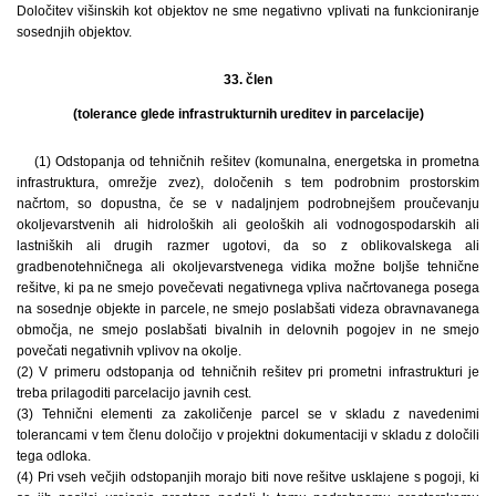
Določitev višinskih kot objektov ne sme negativno vplivati na funkcioniranje
sosednjih objektov.
33. člen
(tolerance glede infrastrukturnih ureditev in parcelacije)
(1) Odstopanja od tehničnih rešitev (komunalna, energetska in prometna
infrastruktura, omrežje zvez), določenih s tem podrobnim prostorskim
načrtom, so dopustna, če se v nadaljnjem podrobnejšem proučevanju
okoljevarstvenih ali hidroloških ali geoloških ali vodnogospodarskih ali
lastniških ali drugih razmer ugotovi, da so z oblikovalskega ali
gradbenotehničnega ali okoljevarstvenega vidika možne boljše tehnične
rešitve, ki pa ne smejo povečevati negativnega vpliva načrtovanega posega
na sosednje objekte in parcele, ne smejo poslabšati videza obravnavanega
območja, ne smejo poslabšati bivalnih in delovnih pogojev in ne smejo
povečati negativnih vplivov na okolje.
(2) V primeru odstopanja od tehničnih rešitev pri prometni infrastrukturi je
treba prilagoditi parcelacijo javnih cest.
(3) Tehnični elementi za zakoličenje parcel se v skladu z navedenimi
tolerancami v tem členu določijo v projektni dokumentaciji v skladu z določili
tega odloka.
(4) Pri vseh večjih odstopanjih morajo biti nove rešitve usklajene s pogoji, ki