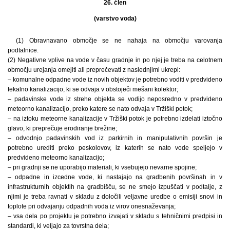
26. člen
(varstvo voda)
(1) Obravnavano območje se ne nahaja na območju varovanja
podtalnice.
(2) Negativne vplive na vode v času gradnje in po njej je treba na celotnem
območju urejanja omejiti ali preprečevati z naslednjimi ukrepi:
– komunalne odpadne vode iz novih objektov je potrebno voditi v predvideno
fekalno kanalizacijo, ki se odvaja v obstoječi mešani kolektor;
– padavinske vode iz strehe objekta se vodijo neposredno v predvideno
meteorno kanalizacijo, preko katere se nato odvaja v Tržiški potok;
– na iztoku meteorne kanalizacije v Tržiški potok je potrebno izdelati iztočno
glavo, ki preprečuje erodiranje brežine;
– odvodnjo padavinskih vod iz parkirnih in manipulativnih površin je
potrebno urediti preko peskolovov, iz katerih se nato vode speljejo v
predvideno meteorno kanalizacijo;
– pri gradnji se ne uporabijo materiali, ki vsebujejo nevarne spojine;
– odpadne in izcedne vode, ki nastajajo na gradbenih površinah in v
infrastrukturnih objektih na gradbišču, se ne smejo izpuščati v podtalje, z
njimi je treba ravnati v skladu z določili veljavne uredbe o emisiji snovi in
toplote pri odvajanju odpadnih voda iz virov onesnaževanja;
– vsa dela po projektu je potrebno izvajati v skladu s tehničnimi predpisi in
standardi, ki veljajo za tovrstna dela;