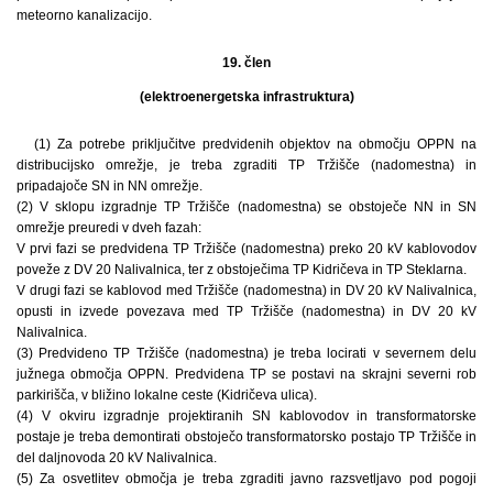
meteorno kanalizacijo.
19. člen
(elektroenergetska infrastruktura)
(1) Za potrebe priključitve predvidenih objektov na območju OPPN na
distribucijsko omrežje, je treba zgraditi TP Tržišče (nadomestna) in
pripadajoče SN in NN omrežje.
(2) V sklopu izgradnje TP Tržišče (nadomestna) se obstoječe NN in SN
omrežje preuredi v dveh fazah:
V prvi fazi se predvidena TP Tržišče (nadomestna) preko 20 kV kablovodov
poveže z DV 20 Nalivalnica, ter z obstoječima TP Kidričeva in TP Steklarna.
V drugi fazi se kablovod med Tržišče (nadomestna) in DV 20 kV Nalivalnica,
opusti in izvede povezava med TP Tržišče (nadomestna) in DV 20 kV
Nalivalnica.
(3) Predvideno TP Tržišče (nadomestna) je treba locirati v severnem delu
južnega območja OPPN. Predvidena TP se postavi na skrajni severni rob
parkirišča, v bližino lokalne ceste (Kidričeva ulica).
(4) V okviru izgradnje projektiranih SN kablovodov in transformatorske
postaje je treba demontirati obstoječo transformatorsko postajo TP Tržišče in
del daljnovoda 20 kV Nalivalnica.
(5) Za osvetlitev območja je treba zgraditi javno razsvetljavo pod pogoji