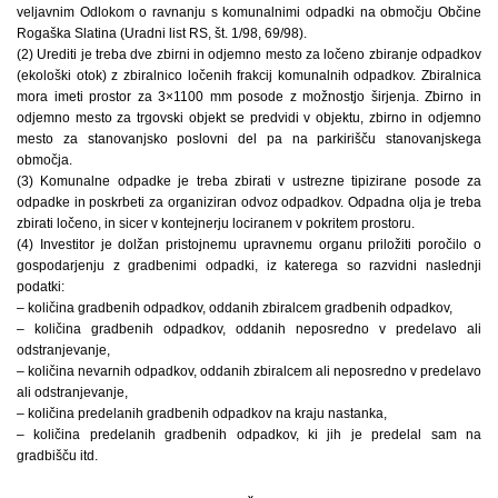
veljavnim Odlokom o ravnanju s komunalnimi odpadki na območju Občine
Rogaška Slatina (Uradni list RS, št. 1/98, 69/98).
(2) Urediti je treba dve zbirni in odjemno mesto za ločeno zbiranje odpadkov
(ekološki otok) z zbiralnico ločenih frakcij komunalnih odpadkov. Zbiralnica
mora imeti prostor za 3×1100 mm posode z možnostjo širjenja. Zbirno in
odjemno mesto za trgovski objekt se predvidi v objektu, zbirno in odjemno
mesto za stanovanjsko poslovni del pa na parkirišču stanovanjskega
območja.
(3) Komunalne odpadke je treba zbirati v ustrezne tipizirane posode za
odpadke in poskrbeti za organiziran odvoz odpadkov. Odpadna olja je treba
zbirati ločeno, in sicer v kontejnerju lociranem v pokritem prostoru.
(4) Investitor je dolžan pristojnemu upravnemu organu priložiti poročilo o
gospodarjenju z gradbenimi odpadki, iz katerega so razvidni naslednji
podatki:
– količina gradbenih odpadkov, oddanih zbiralcem gradbenih odpadkov,
– količina gradbenih odpadkov, oddanih neposredno v predelavo ali
odstranjevanje,
– količina nevarnih odpadkov, oddanih zbiralcem ali neposredno v predelavo
ali odstranjevanje,
– količina predelanih gradbenih odpadkov na kraju nastanka,
– količina predelanih gradbenih odpadkov, ki jih je predelal sam na
gradbišču itd.