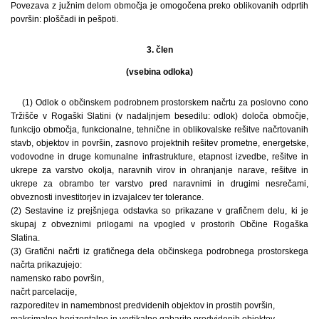
Povezava z južnim delom območja je omogočena preko oblikovanih odprtih
površin: ploščadi in pešpoti.
3. člen
(vsebina odloka)
(1) Odlok o občinskem podrobnem prostorskem načrtu za poslovno cono
Tržišče v Rogaški Slatini (v nadaljnjem besedilu: odlok) določa območje,
funkcijo območja, funkcionalne, tehnične in oblikovalske rešitve načrtovanih
stavb, objektov in površin, zasnovo projektnih rešitev prometne, energetske,
vodovodne in druge komunalne infrastrukture, etapnost izvedbe, rešitve in
ukrepe za varstvo okolja, naravnih virov in ohranjanje narave, rešitve in
ukrepe za obrambo ter varstvo pred naravnimi in drugimi nesrečami,
obveznosti investitorjev in izvajalcev ter tolerance.
(2) Sestavine iz prejšnjega odstavka so prikazane v grafičnem delu, ki je
skupaj z obveznimi prilogami na vpogled v prostorih Občine Rogaška
Slatina.
(3) Grafični načrti iz grafičnega dela občinskega podrobnega prostorskega
načrta prikazujejo:
namensko rabo površin,
načrt parcelacije,
razporeditev in namembnost predvidenih objektov in prostih površin,
maksimalne horizontalne in vertikalne gabarite predvidenih objektov,