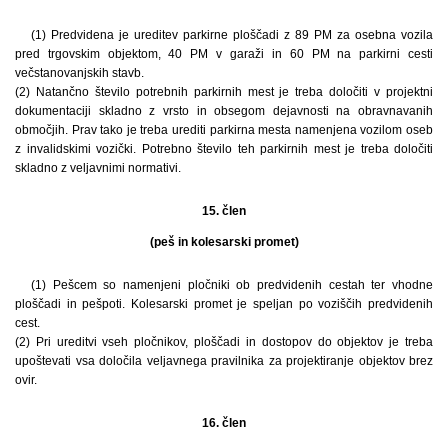
(1) Predvidena je ureditev parkirne ploščadi z 89 PM za osebna vozila
pred trgovskim objektom, 40 PM v garaži in 60 PM na parkirni cesti
večstanovanjskih stavb.
(2) Natančno število potrebnih parkirnih mest je treba določiti v projektni
dokumentaciji skladno z vrsto in obsegom dejavnosti na obravnavanih
območjih. Prav tako je treba urediti parkirna mesta namenjena vozilom oseb
z invalidskimi vozički. Potrebno število teh parkirnih mest je treba določiti
skladno z veljavnimi normativi.
15. člen
(peš in kolesarski promet)
(1) Pešcem so namenjeni pločniki ob predvidenih cestah ter vhodne
ploščadi in pešpoti. Kolesarski promet je speljan po voziščih predvidenih
cest.
(2) Pri ureditvi vseh pločnikov, ploščadi in dostopov do objektov je treba
upoštevati vsa določila veljavnega pravilnika za projektiranje objektov brez
ovir.
16. člen