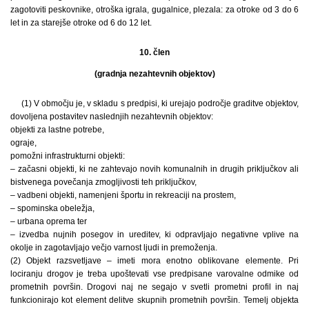
zagotoviti peskovnike, otroška igrala, gugalnice, plezala: za otroke od 3 do 6
let in za starejše otroke od 6 do 12 let.
10. člen
(gradnja nezahtevnih objektov)
(1) V območju je, v skladu s predpisi, ki urejajo področje graditve objektov,
dovoljena postavitev naslednjih nezahtevnih objektov:
objekti za lastne potrebe,
ograje,
pomožni infrastrukturni objekti:
– začasni objekti, ki ne zahtevajo novih komunalnih in drugih priključkov ali
bistvenega povečanja zmogljivosti teh priključkov,
– vadbeni objekti, namenjeni športu in rekreaciji na prostem,
– spominska obeležja,
– urbana oprema ter
– izvedba nujnih posegov in ureditev, ki odpravljajo negativne vplive na
okolje in zagotavljajo večjo varnost ljudi in premoženja.
(2) Objekt razsvetljave – imeti mora enotno oblikovane elemente. Pri
lociranju drogov je treba upoštevati vse predpisane varovalne odmike od
prometnih površin. Drogovi naj ne segajo v svetli prometni profil in naj
funkcionirajo kot element delitve skupnih prometnih površin. Temelj objekta