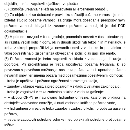
objektih je treba zagotoviti ojačitev prve plošče.
(3) Območje urejanja ne leži na plazovitem ali erozivnem območju.
(4) Za objekte, ki so določeni v pravilniku o študiji požarne varnosti, je treba
izdelati študijo požarne varnosti, za druge mora doseganje predpisov ravni
požarne varnosti izhajati iz zasnove požarne varnosti, ki je del PGD
dokumentacije.
(5) V primeru nezgod v času gradnje, prometnih nesreč v času obratovanja
ali razlitja večjih količin goriv, olj in drugih škodljivih tekočin in materialov, je
treba z ukrepi preprečiti izlitja nevarnih snovi v vodotoke in podtalnico in
takoj obvestiti najbližji center za obveščanje, policijo ali gasilsko enoto.
(6) Požarno varnost je treba zagotoviti v skladu z zakonodajo, ki ureja to
področje. Pri projektiranju je treba upoštevati požarna tveganja, ki so
povezana s povečano možnostjo nastanka požara zaradi uporabe požarno
nevarnih snovi ter širjenja požara med posameznimi poselitvenimi območji:
– treba je upoštevati požarno ogroženost naravnega okolja,
– zagotoviti ukrepe varstva pred požarom v skladu z veljavno zakonodajo,
– treba je zagotoviti vire za zadostno oskrbo z vodo za gašenje:
– v sklopu OPPN je načrtovano hidrantno omrežje, katero se priključi na
obstoječe vodovodno omrežje, ki nudi zadostne količine požarne vode,
– v hidrantnem omrežju je treba zagotoviti zadostno količino vode za gašenje
požarov,
– treba je zagotoviti potrebne odmike med objekti ali potrebne protipožarne
ločitve,