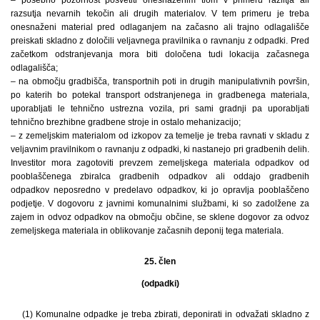
razsutja nevarnih tekočin ali drugih materialov. V tem primeru je treba
onesnaženi material pred odlaganjem na začasno ali trajno odlagališče
preiskati skladno z določili veljavnega pravilnika o ravnanju z odpadki. Pred
začetkom odstranjevanja mora biti določena tudi lokacija začasnega
odlagališča;
– na območju gradbišča, transportnih poti in drugih manipulativnih površin,
po katerih bo potekal transport odstranjenega in gradbenega materiala,
uporabljati le tehnično ustrezna vozila, pri sami gradnji pa uporabljati
tehnično brezhibne gradbene stroje in ostalo mehanizacijo;
– z zemeljskim materialom od izkopov za temelje je treba ravnati v skladu z
veljavnim pravilnikom o ravnanju z odpadki, ki nastanejo pri gradbenih delih.
Investitor mora zagotoviti prevzem zemeljskega materiala odpadkov od
pooblaščenega zbiralca gradbenih odpadkov ali oddajo gradbenih
odpadkov neposredno v predelavo odpadkov, ki jo opravlja pooblaščeno
podjetje. V dogovoru z javnimi komunalnimi službami, ki so zadolžene za
zajem in odvoz odpadkov na območju občine, se sklene dogovor za odvoz
zemeljskega materiala in oblikovanje začasnih deponij tega materiala.
25. člen
(odpadki)
(1) Komunalne odpadke je treba zbirati, deponirati in odvažati skladno z