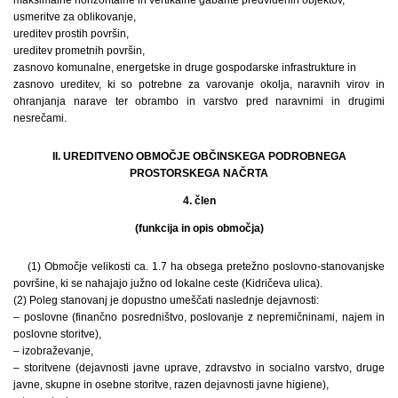
usmeritve za oblikovanje,
ureditev prostih površin,
ureditev prometnih površin,
zasnovo komunalne, energetske in druge gospodarske infrastrukture in
zasnovo ureditev, ki so potrebne za varovanje okolja, naravnih virov in
ohranjanja narave ter obrambo in varstvo pred naravnimi in drugimi
nesrečami.
II. UREDITVENO OBMOČJE OBČINSKEGA PODROBNEGA
PROSTORSKEGA NAČRTA
4. člen
(funkcija in opis območja)
(1) Območje velikosti ca. 1.7 ha obsega pretežno poslovno-stanovanjske
površine, ki se nahajajo južno od lokalne ceste (Kidričeva ulica).
(2) Poleg stanovanj je dopustno umeščati naslednje dejavnosti:
– poslovne (finančno posredništvo, poslovanje z nepremičninami, najem in
poslovne storitve),
– izobraževanje,
– storitvene (dejavnosti javne uprave, zdravstvo in socialno varstvo, druge
javne, skupne in osebne storitve, razen dejavnosti javne higiene),