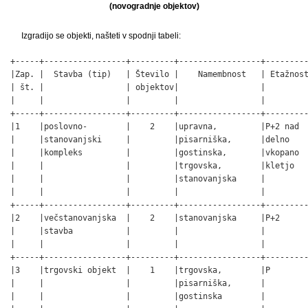
(novogradnje objektov)
Izgradijo se objekti, našteti v spodnji tabeli:
+-----+-----------------+---------+-----------------+---------
|Zap. |  Stavba (tip)   | Število |    Namembnost   | Etažnost
| št. |                 | objektov|                 |         
|     |                 |         |                 |         
+-----+-----------------+---------+-----------------+---------
|1    |poslovno-        |    2    |upravna,         |P+2 nad  
|     |stanovanjski     |         |pisarniška,      |delno    
|     |kompleks         |         |gostinska,       |vkopano  
|     |                 |         |trgovska,        |kletjo   
|     |                 |         |stanovanjska     |         
|     |                 |         |                 |         
+-----+-----------------+---------+-----------------+---------
|2    |večstanovanjska  |    2    |stanovanjska     |P+2      
|     |stavba           |         |                 |         
|     |                 |         |                 |         
+-----+-----------------+---------+-----------------+---------
|3    |trgovski objekt  |    1    |trgovska,        |P        
|     |                 |         |pisarniška,      |         
|     |                 |         |gostinska        |         