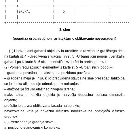
|     |                 |         |                 |         
+-----+-----------------+---------+-----------------+---------
|     |SKUPAJ           |    5    |                 |         
|     |                 |         |                 |         
+-----+-----------------+---------+-----------------+--------
8. člen
(pogoji za urbanistično in arhitekturno oblikovanje novogradenj)
(1) Horizontalni gabariti objektov in ureditev so razvidni iz grafičnega dela
na kartah št. 4 »Ureditvena situacija« in št. 5 »Urbanistični pogoji«, vertikalni
gabariti pa iz karte št. 6 »Karakteristični vzdolžni in prečni prerez«.
(2) Pomen regulacijskih elementov iz karte št. 5 »Urbanistični pogoji«:
– gradbena površina je maksimalna pozidana površina;
– gradbena meja je linija, ki jo predvidena stavba ne sme presegati, lahko pa
se je dotika ali je od nje odmaknjeni v notranjost;
– etažnost je število etaž nad nivojem terena;
maksimalna dimenzija objekta je največja dopustna tlorisna dimenzija
objekta;
pročelje je glavna oblikovana fasada na objektu;
navezovalna kota je obvezna višinska navezava na obstoječo višinsko
ureditev.
(3) Predvidena je gradnja stavb:
a. poslovno-stanovanjski kompleks: