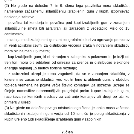
(2) Ne glede na določbe 7. in 9. člena tega pravilnika mora skladišče,
namenjeno začasnemu skladiščenju izrabljenih gum v kupih, izpolnjevati
naslednje zahteve:
– površina tal koridorja in površina pod kupi izrabljenih gum v zunanjem
skladišču ne smeta biti asfaltirani ali zaraščeni z vegetacijo, višjo od 15
centimetrov;
– razdalja med izrabljenimi gumami ter grelnimi telesi za ogrevanje prostorov
in ventilacijskimi cevmi za distribucijo vročega zraka v notranjem skladišču
mora biti najmanj 0,9 metra;
– kup izrabljenih gum, ki ni shranjen v zabojniku s pokrovom in je težji od
treh ton, mora biti oddaljen od omrežja za prenos in distribucijo električne
energije najmanj 15 metrov tlorisne razdalje;
– z ustreznimi ukrepi je treba zagotoviti, da se v zunanjem skladišču, v
katerem se začasno skladišči več kot tri tone izrabljenih gum, v obdobju
toplega vremena ne pojavi večje število komarjev. Za ustrezne ukrepe se
štejejo namestitev nepremočljivih pregrinjal preko kupov izrabljenih gum,
razprševanje kemičnih sredstev za zatiranje komarjev ali drugi po učinku
primerljivi ukrepi.
(3) Ne glede na določbo prvega odstavka tega člena je lahko masa začasno
skladiščenih izrabljenih gum večja od 10 ton, če je poleg skladiščenja v
kupih urejeno tudi skladiščenje izrabljenih gum v zabojnikih.
7. člen