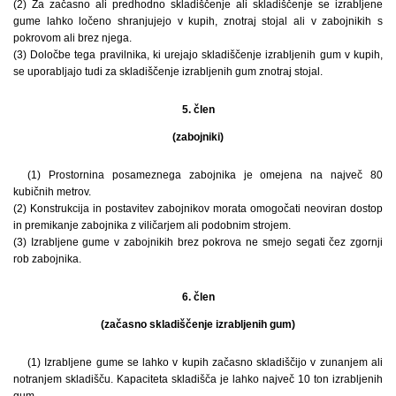
(2) Za začasno ali predhodno skladiščenje ali skladiščenje se izrabljene
gume lahko ločeno shranjujejo v kupih, znotraj stojal ali v zabojnikih s
pokrovom ali brez njega.
(3) Določbe tega pravilnika, ki urejajo skladiščenje izrabljenih gum v kupih,
se uporabljajo tudi za skladiščenje izrabljenih gum znotraj stojal.
5. člen
(zabojniki)
(1) Prostornina posameznega zabojnika je omejena na največ 80
kubičnih metrov.
(2) Konstrukcija in postavitev zabojnikov morata omogočati neoviran dostop
in premikanje zabojnika z viličarjem ali podobnim strojem.
(3) Izrabljene gume v zabojnikih brez pokrova ne smejo segati čez zgornji
rob zabojnika.
6. člen
(začasno skladiščenje izrabljenih gum)
(1) Izrabljene gume se lahko v kupih začasno skladiščijo v zunanjem ali
notranjem skladišču. Kapaciteta skladišča je lahko največ 10 ton izrabljenih
gum.