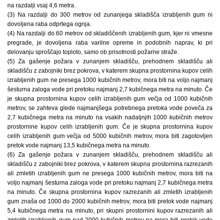
na razdalji vsaj 4,6 metra.
(3) Na razdalji do 300 metrov od zunanjega skladišča izrabljenih gum ni
dovoljena raba odprtega ognja.
(4) Na razdalji do 60 metrov od skladiščenih izrabljenih gum, kjer ni vmesne
pregrade, je dovoljena raba varilne opreme in podobnih naprav, ki pri
delovanju sproščajo toploto, samo ob prisotnosti požarne straže.
(5) Za gašenje požara v zunanjem skladišču, prehodnem skladišču ali
skladišču z zabojniki brez pokrova, v katerem skupna prostornina kupov celih
izrabljenih gum ne presega 1000 kubičnih metrov, mora biti na voljo najmanj
šesturna zaloga vode pri pretoku najmanj 2,7 kubičnega metra na minuto. Če
je skupna prostornina kupov celih izrabljenih gum večja od 1000 kubičnih
metrov, se zahteva glede najmanjšega potrebnega pretoka vode poveča za
2,7 kubičnega metra na minuto na vsakih nadaljnjih 1000 kubičnih metrov
prostornine kupov celih izrabljenih gum. Če je skupna prostornina kupov
celih izrabljenih gum večja od 5000 kubičnih metrov, mora biti zagotovljen
pretok vode najmanj 13,5 kubičnega metra na minuto.
(6) Za gašenje požara v zunanjem skladišču, prehodnem skladišču ali
skladišču z zabojniki brez pokrova, v katerem skupna prostornina razrezanih
ali zmletih izrabljenih gum ne presega 1000 kubičnih metrov, mora biti na
voljo najmanj šesturna zaloga vode pri pretoku najmanj 2,7 kubičnega metra
na minuto. Če skupna prostornina kupov razrezanih ali zmletih izrabljenih
gum znaša od 1000 do 2000 kubičnih metrov, mora biti pretok vode najmanj
5,4 kubičnega metra na minuto, pri skupni prostornini kupov razrezanih ali
zmletih izrabljenih gum nad 2000 kubičnih metrov pa mora biti pretok vode