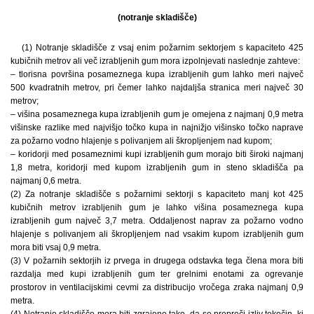
(notranje skladišče)
(1) Notranje skladišče z vsaj enim požarnim sektorjem s kapaciteto 425
kubičnih metrov ali več izrabljenih gum mora izpolnjevati naslednje zahteve:
– tlorisna površina posameznega kupa izrabljenih gum lahko meri največ
500 kvadratnih metrov, pri čemer lahko najdaljša stranica meri največ 30
metrov;
– višina posameznega kupa izrabljenih gum je omejena z najmanj 0,9 metra
višinske razlike med najvišjo točko kupa in najnižjo višinsko točko naprave
za požarno vodno hlajenje s polivanjem ali škropljenjem nad kupom;
– koridorji med posameznimi kupi izrabljenih gum morajo biti široki najmanj
1,8 metra, koridorji med kupom izrabljenih gum in steno skladišča pa
najmanj 0,6 metra.
(2) Za notranje skladišče s požarnimi sektorji s kapaciteto manj kot 425
kubičnih metrov izrabljenih gum je lahko višina posameznega kupa
izrabljenih gum največ 3,7 metra. Oddaljenost naprav za požarno vodno
hlajenje s polivanjem ali škropljenjem nad vsakim kupom izrabljenih gum
mora biti vsaj 0,9 metra.
(3) V požarnih sektorjih iz prvega in drugega odstavka tega člena mora biti
razdalja med kupi izrabljenih gum ter grelnimi enotami za ogrevanje
prostorov in ventilacijskimi cevmi za distribucijo vročega zraka najmanj 0,9
metra.
(4) Notranje skladišče mora biti zgrajeno tako, da se prepreči izliv tekočin, ki