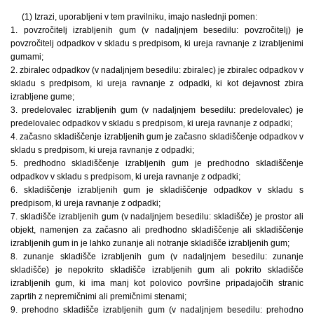
(1) Izrazi, uporabljeni v tem pravilniku, imajo naslednji pomen:
1. povzročitelj izrabljenih gum (v nadaljnjem besedilu: povzročitelj) je
povzročitelj odpadkov v skladu s predpisom, ki ureja ravnanje z izrabljenimi
gumami;
2. zbiralec odpadkov (v nadaljnjem besedilu: zbiralec) je zbiralec odpadkov v
skladu s predpisom, ki ureja ravnanje z odpadki, ki kot dejavnost zbira
izrabljene gume;
3. predelovalec izrabljenih gum (v nadaljnjem besedilu: predelovalec) je
predelovalec odpadkov v skladu s predpisom, ki ureja ravnanje z odpadki;
4. začasno skladiščenje izrabljenih gum je začasno skladiščenje odpadkov v
skladu s predpisom, ki ureja ravnanje z odpadki;
5. predhodno skladiščenje izrabljenih gum je predhodno skladiščenje
odpadkov v skladu s predpisom, ki ureja ravnanje z odpadki;
6. skladiščenje izrabljenih gum je skladiščenje odpadkov v skladu s
predpisom, ki ureja ravnanje z odpadki;
7. skladišče izrabljenih gum (v nadaljnjem besedilu: skladišče) je prostor ali
objekt, namenjen za začasno ali predhodno skladiščenje ali skladiščenje
izrabljenih gum in je lahko zunanje ali notranje skladišče izrabljenih gum;
8. zunanje skladišče izrabljenih gum (v nadaljnjem besedilu: zunanje
skladišče) je nepokrito skladišče izrabljenih gum ali pokrito skladišče
izrabljenih gum, ki ima manj kot polovico površine pripadajočih stranic
zaprtih z nepremičnimi ali premičnimi stenami;
9. prehodno skladišče izrabljenih gum (v nadaljnjem besedilu: prehodno