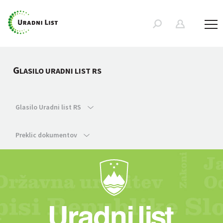
G
LASILO URADNI LIST RS
Glasilo Uradni list RS
Preklic dokumentov