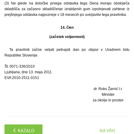
(3) Ne glede na določbe prvega odstavka tega člena morajo obstoječa
skladišča za začasno skladiščenje izrabljenih gum izpolnjevati zahteve iz
prejšnjega odstavka najpozneje v 18 mesecih po uveljavitvi tega pravilnika.
14. člen
(začetek veljavnosti)
Ta pravilnik začne veljati petnajsti dan po objavi v Uradnem listu
Republike Slovenije.
Št. 0071-336/2010
Ljubljana, dne 13. maja 2011
EVA 2010-2511-0151
dr. Roko Žarnić l.r.
Minister
za okolje in prostor
KAZALO
NA VRH