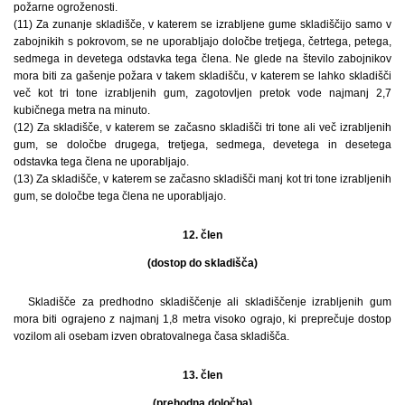
požarne ogroženosti.
(11) Za zunanje skladišče, v katerem se izrabljene gume skladiščijo samo v
zabojnikih s pokrovom, se ne uporabljajo določbe tretjega, četrtega, petega,
sedmega in devetega odstavka tega člena. Ne glede na število zabojnikov
mora biti za gašenje požara v takem skladišču, v katerem se lahko skladišči
več kot tri tone izrabljenih gum, zagotovljen pretok vode najmanj 2,7
kubičnega metra na minuto.
(12) Za skladišče, v katerem se začasno skladišči tri tone ali več izrabljenih
gum, se določbe drugega, tretjega, sedmega, devetega in desetega
odstavka tega člena ne uporabljajo.
(13) Za skladišče, v katerem se začasno skladišči manj kot tri tone izrabljenih
gum, se določbe tega člena ne uporabljajo.
12. člen
(dostop do skladišča)
Skladišče za predhodno skladiščenje ali skladiščenje izrabljenih gum
mora biti ograjeno z najmanj 1,8 metra visoko ograjo, ki preprečuje dostop
vozilom ali osebam izven obratovalnega časa skladišča.
13. člen
(prehodna določba)