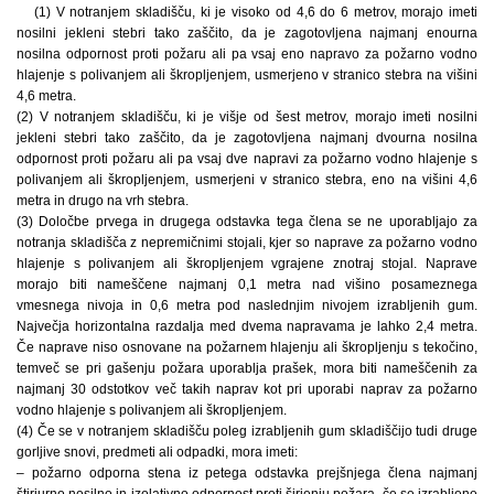
(1) V notranjem skladišču, ki je visoko od 4,6 do 6 metrov, morajo imeti
nosilni jekleni stebri tako zaščito, da je zagotovljena najmanj enourna
nosilna odpornost proti požaru ali pa vsaj eno napravo za požarno vodno
hlajenje s polivanjem ali škropljenjem, usmerjeno v stranico stebra na višini
4,6 metra.
(2) V notranjem skladišču, ki je višje od šest metrov, morajo imeti nosilni
jekleni stebri tako zaščito, da je zagotovljena najmanj dvourna nosilna
odpornost proti požaru ali pa vsaj dve napravi za požarno vodno hlajenje s
polivanjem ali škropljenjem, usmerjeni v stranico stebra, eno na višini 4,6
metra in drugo na vrh stebra.
(3) Določbe prvega in drugega odstavka tega člena se ne uporabljajo za
notranja skladišča z nepremičnimi stojali, kjer so naprave za požarno vodno
hlajenje s polivanjem ali škropljenjem vgrajene znotraj stojal. Naprave
morajo biti nameščene najmanj 0,1 metra nad višino posameznega
vmesnega nivoja in 0,6 metra pod naslednjim nivojem izrabljenih gum.
Največja horizontalna razdalja med dvema napravama je lahko 2,4 metra.
Če naprave niso osnovane na požarnem hlajenju ali škropljenju s tekočino,
temveč se pri gašenju požara uporablja prašek, mora biti nameščenih za
najmanj 30 odstotkov več takih naprav kot pri uporabi naprav za požarno
vodno hlajenje s polivanjem ali škropljenjem.
(4) Če se v notranjem skladišču poleg izrabljenih gum skladiščijo tudi druge
gorljive snovi, predmeti ali odpadki, mora imeti:
– požarno odporna stena iz petega odstavka prejšnjega člena najmanj
štiriurno nosilno in izolativno odpornost proti širjenju požara, če se izrabljene