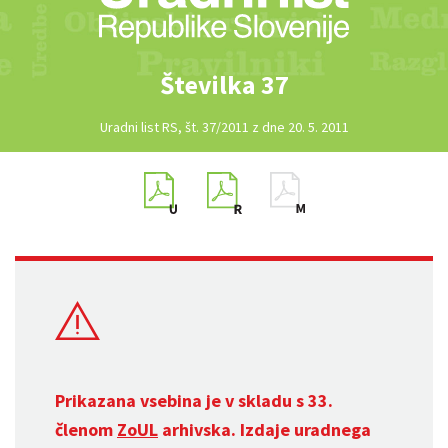
Številka 37
Uradni list RS, št. 37/2011 z dne 20. 5. 2011
Prikazana vsebina je v skladu s 33.
členom
ZoUL
arhivska. Izdaje uradnega