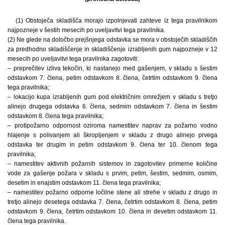
(1) Obstoječa skladišča morajo izpolnjevati zahteve iz tega pravilnikom
najpozneje v šestih mesecih po uveljavitvi tega pravilnika.
(2) Ne glede na določbo prejšnjega odstavka se mora v obstoječih skladiščih
za predhodno skladiščenje in skladiščenje izrabljenih gum najpozneje v 12
mesecih po uveljavitvi tega pravilnika zagotoviti:
– preprečitev izliva tekočin, ki nastanejo med gašenjem, v skladu s šestim
odstavkom 7. člena, petim odstavkom 8. člena, četrtim odstavkom 9. člena
tega pravilnika;
– lokacijo kupa izrabljenih gum pod električnim omrežjem v skladu s tretjo
alinejo drugega odstavka 6. člena, sedmim odstavkom 7. člena in šestim
odstavkom 8. člena tega pravilnika;
– protipožarno odpornost oziroma namestitev naprav za požarno vodno
hlajenje s polivanjem ali škropljenjem v skladu z drugo alinejo prvega
odstavka ter drugim in petim odstavkom 9. člena ter 10. členom tega
pravilnika;
– namestitev aktivnih požarnih sistemov in zagotovitev primerne količine
vode za gašenje požara v skladu s prvim, petim, šestim, sedmim, osmim,
desetim in enajstim odstavkom 11. člena tega pravilnika;
– namestitev požarno odporne ločilne stene ali strehe v skladu z drugo in
tretjo alinejo desetega odstavka 7. člena, četrtim odstavkom 8. člena, petim
odstavkom 9. člena, četrtim odstavkom 10. člena in devetim odstavkom 11.
člena tega pravilnika.