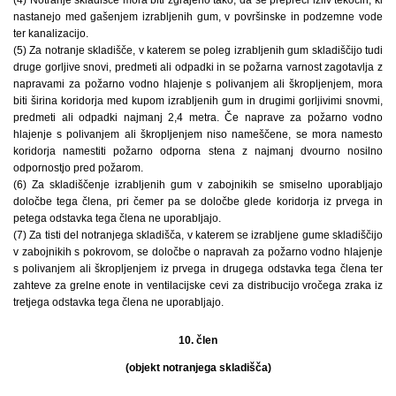
nastanejo med gašenjem izrabljenih gum, v površinske in podzemne vode
ter kanalizacijo.
(5) Za notranje skladišče, v katerem se poleg izrabljenih gum skladiščijo tudi
druge gorljive snovi, predmeti ali odpadki in se požarna varnost zagotavlja z
napravami za požarno vodno hlajenje s polivanjem ali škropljenjem, mora
biti širina koridorja med kupom izrabljenih gum in drugimi gorljivimi snovmi,
predmeti ali odpadki najmanj 2,4 metra. Če naprave za požarno vodno
hlajenje s polivanjem ali škropljenjem niso nameščene, se mora namesto
koridorja namestiti požarno odporna stena z najmanj dvourno nosilno
odpornostjo pred požarom.
(6) Za skladiščenje izrabljenih gum v zabojnikih se smiselno uporabljajo
določbe tega člena, pri čemer pa se določbe glede koridorja iz prvega in
petega odstavka tega člena ne uporabljajo.
(7) Za tisti del notranjega skladišča, v katerem se izrabljene gume skladiščijo
v zabojnikih s pokrovom, se določbe o napravah za požarno vodno hlajenje
s polivanjem ali škropljenjem iz prvega in drugega odstavka tega člena ter
zahteve za grelne enote in ventilacijske cevi za distribucijo vročega zraka iz
tretjega odstavka tega člena ne uporabljajo.
10. člen
(objekt notranjega skladišča)