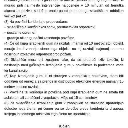
morajo priti na mesto intervencije najpozneje v 10 minutah od trenutka
alarma ali poziva, sedež te enote pa od prehodnega skladišča ni oddaljen
več kot pet km.
(3) Na površini koridorja je prepovedano:
– skladiščenje kakršnihkoli snovi, predmetov ali odpadkov;
– puščanje opreme;
– gradnja ali drugi načini zasedanja površine.
(4) Če od kupa izrabljenih gum na razdalji, manjši od 10 metrov, stoji objekt,
morajo imeti zunanje stene tega objekta na tej razdalji najmanj enourno
nosilno in izolativno odpornost proti požaru.
(5) Skladišče mora biti zgrajeno tako, da se prepreči izliv tekočin, ki
nastanejo med gašenjem izrabljenih gum, v površinske in podzemne vode
ter kanalizacijo.
(6) Kup izrabljenih gum, ki ni shranjen v zabojniku s pokrovom, mora biti
oddaljen od omrežja za prenos in distribucijo električne energije najmanj 15
metrov tlorisne razdalje.
(7) Površina tal koridorja in površina pod kupi izrabljenih gum ne smeta biti
asfaltirani ali zaraščeni z vegetacijo, višjo od 15 centimetrov.
(8) Za skladiščenje izrabljenih gum v zabojnikih se smiselno uporabljajo
določbe tega člena, pri čemer pa se določbe glede koridorja iz drugega,
tretjega in sedmega odstavka tega člena ne uporabljajo.
9. člen