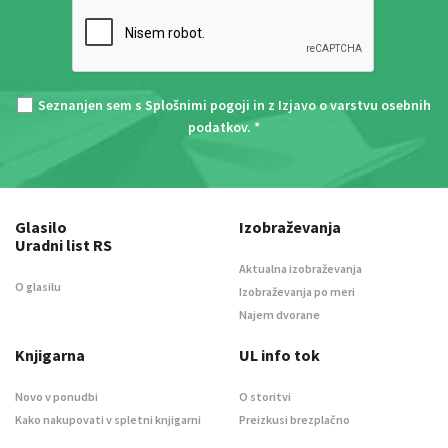
Seznanjen sem s
Splošnimi pogoji
in z
Izjavo o varstvu osebnih
podatkov
. *
Glasilo
Izobraževanja
Uradni list RS
Aktualna izobraževanja
O glasilu
Izobraževanja po meri
Najem dvorane
Knjigarna
UL info tok
Novo v ponudbi
O storitvi
Kako nakupovati v spletni knjigarni
Preizkusi brezplačno