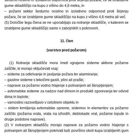
gume skladiščijo na kupu z višino do 4,6 metra, in
– požarni sektor šesturno nosilno in izolativno odpornost proti širjenju
požara, če se izrabljene gume skladiščijo na kupu z višino 4,6 metra ali več.
(5) Določbe tega člena se ne uporabljajo za notranje skladišče, v katerem se
izrabljene gume skladiščijo samo v zabojnikih s pokrovom.
11. člen
(varstvo pred požarom)
(1) Notranje skladišče mora imeti vgrajene sisteme aktivne požarne
zaščite, ki morajo vključevati vsaj:
– sisteme za odkrivanje in javljanje požara ter alarmiranje;
– gasilne sisteme s tekočimi gasili, plini ali praški;
– naprave za požarno vodno hlajenje s polivanjem ali škropljenjem;
– avtomatske sisteme za nadzor nad dimom in produkti zgorevanja ter odvod
dima in toplote;
– varnostno razsvetljavo v celotnem objektu in
– sistem krmiljenja avtomatske opreme, sistemov in elementov za požarno
zaščito (požarna vrata, vrata na izhodih, deblokade vrat, požarne lopute in
druge podobne naprave).
(2) V notranjem skladišču morajo naprave za požarno vodno hlajenje s
polivanjem ali škropljenjem pokrivati tudi površino okoli kupa izrabljenih gum