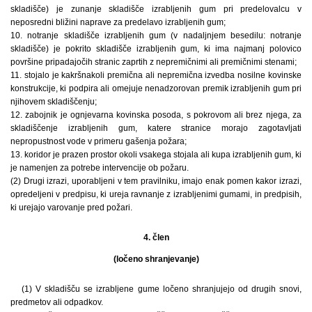
skladišče) je zunanje skladišče izrabljenih gum pri predelovalcu v
neposredni bližini naprave za predelavo izrabljenih gum;
10. notranje skladišče izrabljenih gum (v nadaljnjem besedilu: notranje
skladišče) je pokrito skladišče izrabljenih gum, ki ima najmanj polovico
površine pripadajočih stranic zaprtih z nepremičnimi ali premičnimi stenami;
11. stojalo je kakršnakoli premična ali nepremična izvedba nosilne kovinske
konstrukcije, ki podpira ali omejuje nenadzorovan premik izrabljenih gum pri
njihovem skladiščenju;
12. zabojnik je ognjevarna kovinska posoda, s pokrovom ali brez njega, za
skladiščenje izrabljenih gum, katere stranice morajo zagotavljati
nepropustnost vode v primeru gašenja požara;
13. koridor je prazen prostor okoli vsakega stojala ali kupa izrabljenih gum, ki
je namenjen za potrebe intervencije ob požaru.
(2) Drugi izrazi, uporabljeni v tem pravilniku, imajo enak pomen kakor izrazi,
opredeljeni v predpisu, ki ureja ravnanje z izrabljenimi gumami, in predpisih,
ki urejajo varovanje pred požari.
4. člen
(ločeno shranjevanje)
(1) V skladišču se izrabljene gume ločeno shranjujejo od drugih snovi,
predmetov ali odpadkov.