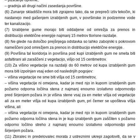
– gradnja ali drugi načini zasedanja površine.
(6) Zunanje skladišče mora biti zgrajeno tako, da se prepreči izliv tekočin, ki
nastanejo med gašenjem izrabljenih gum, v površinske in podzemne vode
ter kanalizacijo.
(7) Izrabljene gume morajo biti oddaljene od omrežja za prenos in
distribucijo električne energije najmanj 15 metrov tlorisne razdalje.
(8) Ne glede na določbo prejšnjega odstavka so lahko zabojniki s pokrovom
nameščeni pod omrežjem za prenos in distribucijo električne energije.
(9) Površina tal koridorja in površina pod kupi izrabljenih gum ne smeta biti
asfaltirani ali zaraščeni z vegetacijo, višjo od 15 centimetrov.
(10) Za višino vegetacije na razdalji do 60 metrov od kupa izrabljenih gum
mora biti izpolnjen vsaj eden od naslednjih pogojev:
– višina vegetacije ne sme biti višja od 15 centimetrov,
– višina vegetacije ni omejena, kadar je med njo in kupom izrabljenih gum
požarno odporna ločilna stena z najmanj enourno izolativno odpornostjo
pred širjenjem požara in je višina stene vsaj za en meter višja od vegetacije
ali za en meter višja od kupa izrabljenih gum, pri čemer se upošteva višja
višina, ali
– višina vegetacije ni omejena, kadar je med njo in kupom izrabljenih gum
požarno odporna ločilna stena in je kup izrabljenih gum zaščiten s požarno
odporno ločilno streho z najmanj enourno izolativno odpornostjo pred
širjenjem požara.
(11) Zbiralec in predelovalec morata z ustreznimi ukrepi zagotoviti, da se v