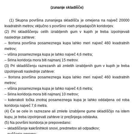
(zunanje skladišče)
(1) Skupna površina zunanjega skladišča je omejena na največ 20000
kvadratnih metrov, vključno s površino vseh pripadajočih koridorjev.
(2) Pri skladiščenju celih izrabljenih gum v kupih je treba izpolnjevati
naslednje zahteve:
– tlorisna površina posameznega kupa lahko meri največ 460 kvadratnih
metrov;
– višina posameznega kupa je lahko največ 4,6 metra;
– širina koridorja mora biti najmanj 15 metrov.
(3) Pri skladiščenju razrezanih ali zmletih izrabljenih gum v kupih je treba
izpolnjevati naslednje zahteve:
– tlorisna površina posameznega kupa lahko meri največ 460 kvadratnih
metrov;
– višina posameznega kupa je lahko največ 4,6 metra;
– širina koridorja mora biti najmanj 10 metrov;
– katerakoli točka znotraj posameznega kupa je lahko oddaljena od roba
koridorja največ 7,6 metra.
(4) Če se cele in razrezane ali zmlete izrabljene gume skladiščijo na istem
kupu, je treba izpolnjevati zahteve iz prejšnjega odstavka.
(5) Na površini koridorja je prepovedano:
– skladiščenje kakršnihkoli snovi, predmetov ali odpadkov;
– puščanje opreme;