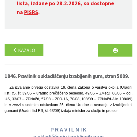
lista, izdane po 28.2.2026, so dostopne
na
PISRS
.
KAZALO
1846. Pravilnik o skladiščenju izrabljenih gum, stran 5009.
Za izvajanje prvega odstavka 19. člena Zakona o varstvu okolja (Uradni
list RS, št. 39/06 – uradno prečiščeno besedilo, 49/06 – ZMetD, 66/06 – odl.
US, 33/07 – ZPNačrt, 57/08 – ZFO-1A, 70/08, 108/09 – ZPNačrt-A in 108/09)
in v zvezi s sedmim odstavkom 25. člena Uredbe o ravnanju z izrabljenimi
gumami (Uradni list RS, št. 63/09) izdaja minister za okolje in prostor
P R A V I L N I K
o skladiščenju izrabljenih gum