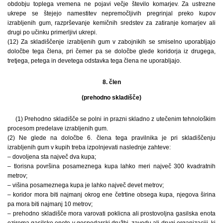
obdobju toplega vremena ne pojavi večje število komarjev. Za ustrezne
ukrepe se štejejo namestitev nepremočljivih pregrinjal preko kupov
izrabljenih gum, razprševanje kemičnih sredstev za zatiranje komarjev ali
drugi po učinku primerljivi ukrepi.
(12) Za skladiščenje izrabljenih gum v zabojnikih se smiselno uporabljajo
določbe tega člena, pri čemer pa se določbe glede koridorja iz drugega,
tretjega, petega in devetega odstavka tega člena ne uporabljajo.
8. člen
(prehodno skladišče)
(1) Prehodno skladišče se polni in prazni skladno z utečenim tehnološkim
procesom predelave izrabljenih gum.
(2) Ne glede na določbe 6. člena tega pravilnika je pri skladiščenju
izrabljenih gum v kupih treba izpolnjevati naslednje zahteve:
– dovoljena sta največ dva kupa;
– tlorisna površina posameznega kupa lahko meri največ 300 kvadratnih
metrov;
– višina posameznega kupa je lahko največ devet metrov;
– koridor mora biti najmanj okrog ene četrtine obsega kupa, njegova širina
pa mora biti najmanj 10 metrov;
– prehodno skladišče mora varovati poklicna ali prostovoljna gasilska enota
oziroma gasilske enote v gospodarski družbi, zavodu ali drugi organizaciji, ki