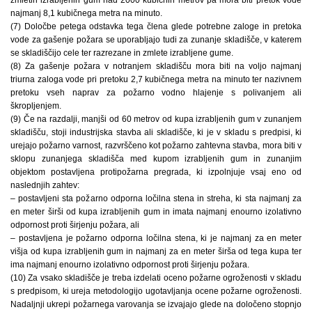
najmanj 8,1 kubičnega metra na minuto.
(7) Določbe petega odstavka tega člena glede potrebne zaloge in pretoka
vode za gašenje požara se uporabljajo tudi za zunanje skladišče, v katerem
se skladiščijo cele ter razrezane in zmlete izrabljene gume.
(8) Za gašenje požara v notranjem skladišču mora biti na voljo najmanj
triurna zaloga vode pri pretoku 2,7 kubičnega metra na minuto ter nazivnem
pretoku vseh naprav za požarno vodno hlajenje s polivanjem ali
škropljenjem.
(9) Če na razdalji, manjši od 60 metrov od kupa izrabljenih gum v zunanjem
skladišču, stoji industrijska stavba ali skladišče, ki je v skladu s predpisi, ki
urejajo požarno varnost, razvrščeno kot požarno zahtevna stavba, mora biti v
sklopu zunanjega skladišča med kupom izrabljenih gum in zunanjim
objektom postavljena protipožarna pregrada, ki izpolnjuje vsaj eno od
naslednjih zahtev:
– postavljeni sta požarno odporna ločilna stena in streha, ki sta najmanj za
en meter širši od kupa izrabljenih gum in imata najmanj enourno izolativno
odpornost proti širjenju požara, ali
– postavljena je požarno odporna ločilna stena, ki je najmanj za en meter
višja od kupa izrabljenih gum in najmanj za en meter širša od tega kupa ter
ima najmanj enourno izolativno odpornost proti širjenju požara.
(10) Za vsako skladišče je treba izdelati oceno požarne ogroženosti v skladu
s predpisom, ki ureja metodologijo ugotavljanja ocene požarne ogroženosti.
Nadaljnji ukrepi požarnega varovanja se izvajajo glede na določeno stopnjo