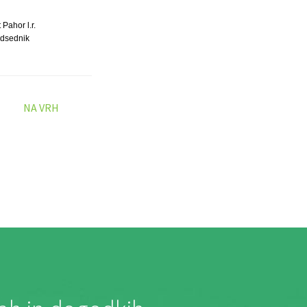
 Pahor l.r.
dsednik
NA VRH