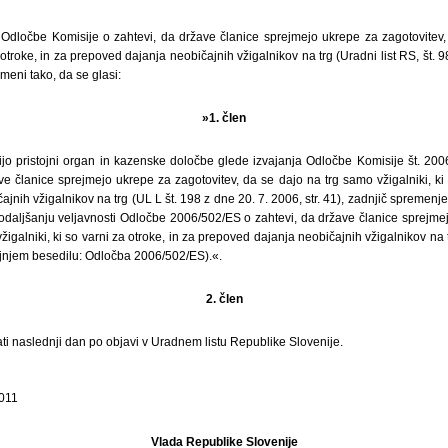
 Odločbe Komisije o zahtevi, da države članice sprejmejo ukrepe za zagotovitev
a otroke, in za prepoved dajanja neobičajnih vžigalnikov na trg (Uradni list RS, št. 
emeni tako, da se glasi:
»1. člen
ijo pristojni organ in kazenske določbe glede izvajanja Odločbe Komisije št. 20
e članice sprejmejo ukrepe za zagotovitev, da se dajo na trg samo vžigalniki, ki 
jnih vžigalnikov na trg (UL L št. 198 z dne 20. 7. 2006, str. 41), zadnjič spremen
daljšanju veljavnosti Odločbe 2006/502/ES o zahtevi, da države članice sprejmej
igalniki, ki so varni za otroke, in za prepoved dajanja neobičajnih vžigalnikov na 
daljnjem besedilu: Odločba 2006/502/ES).«.
2. člen
ti naslednji dan po objavi v Uradnem listu Republike Slovenije.
2011
Vlada Republike Slovenije