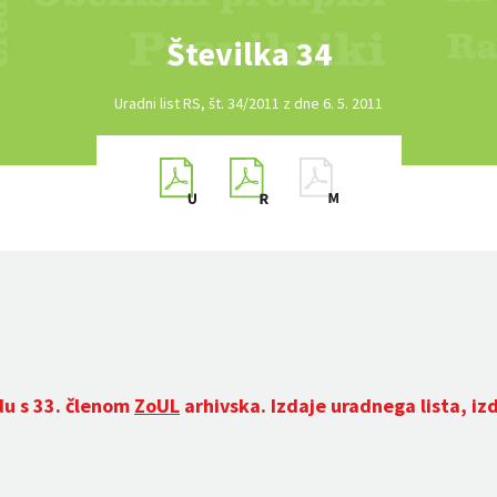
Številka 34
Uradni list RS, št. 34/2011 z dne 6. 5. 2011
du s 33. členom
ZoUL
arhivska. Izdaje uradnega lista, iz