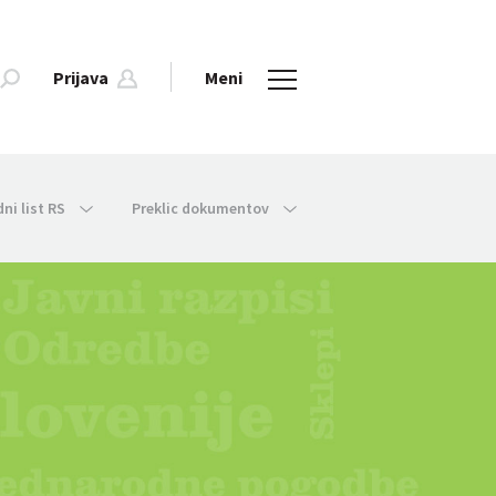
Prijava
Meni
dni list RS
Preklic dokumentov