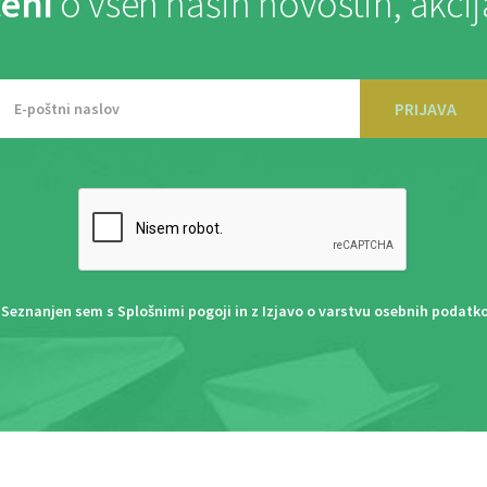
eni
o vseh naših novostih, akci
PRIJAVA
Seznanjen sem s
Splošnimi pogoji
in z
Izjavo o varstvu osebnih podatk