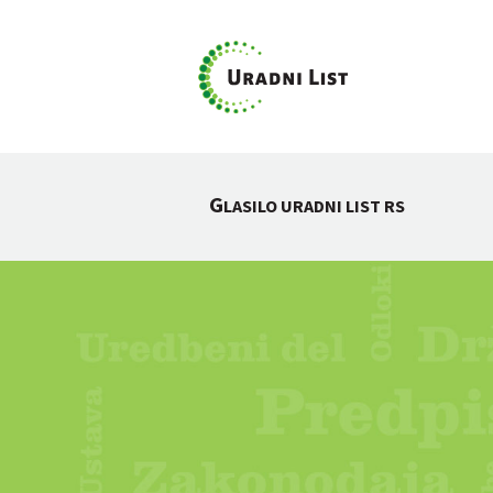
G
LASILO URADNI LIST RS