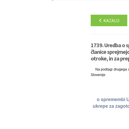
KAZALO
1739. Uredba o s
članice sprejmejo
otroke, in za pre
Na podlagi drugega od
Slovenije
o spremembi Ur
ukrepe za zagotov