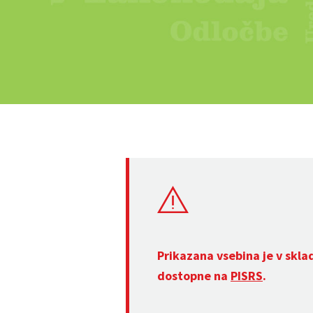
Prikazana vsebina je v skla
dostopne na
PISRS
.