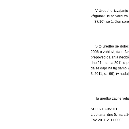
V Uredbi o izvajanju
vžigalniki, ki so varni z
in 37/10), se 1. člen spr
S to uredbo se določ
2006 o zahtevi, da držav
prepoved dajanja neobiča
dne 21. marca 2011 o po
da se dajo na trg samo vž
3. 2011, str. 99), (v na
Ta uredba začne velja
Št. 00713-9/2011
Ljubljana, dne 5. maja 
EVA 2011-2111-0003