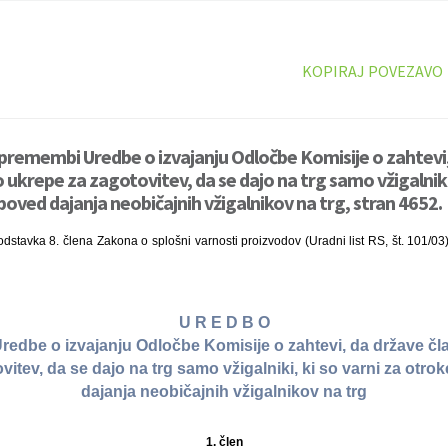
KOPIRAJ POVEZAVO
premembi Uredbe o izvajanju Odločbe Komisije o zahtevi
 ukrepe za zagotovitev, da se dajo na trg samo vžigalniki,
poved dajanja neobičajnih vžigalnikov na trg, stran 4652.
stavka 8. člena Zakona o splošni varnosti proizvodov (Uradni list RS, št. 101/03
U R E D B O
edbe o izvajanju Odločbe Komisije o zahtevi, da države čl
itev, da se dajo na trg samo vžigalniki, ki so varni za otro
dajanja neobičajnih vžigalnikov na trg
1. člen