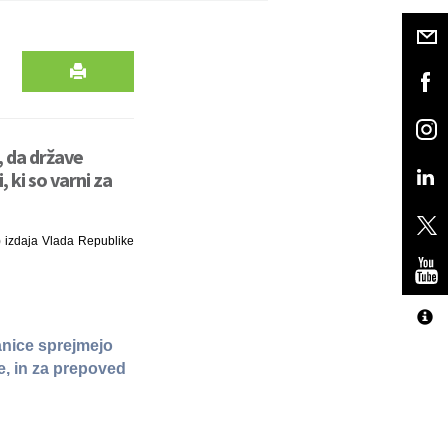
, da države
 ki so varni za
) izdaja Vlada Republike
anice sprejmejo
ke, in za prepoved