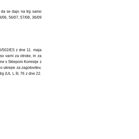
, da se dajo na trg samo
98/06, 56/07, 57/08, 36/09
06/502/ES z dne 11. maja
so varni za otroke, in za
jene s Sklepom Komisije z
o ukrepe za zagotovitev,
trg (UL L št. 76 z dne 22.