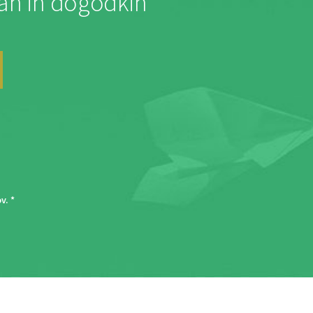
jah in dogodkih
ov
. *