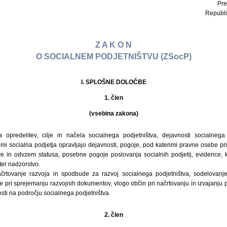
Pre
Republi
Z A K O N
O SOCIALNEM PODJETNIŠTVU (ZSocP)
I. SPLOŠNE DOLOČBE
1. člen
(vsebina zakona)
 opredelitev, cilje in načela socialnega podjetništva, dejavnosti socialnega
mi socialna podjetja opravljajo dejavnosti, pogoje, pod katerimi pravne osebe pr
tve in odvzem statusa, posebne pogoje poslovanja socialnih podjetij, evidence, 
ter nadzorstvo.
ačrtovanje razvoja in spodbude za razvoj socialnega podjetništva, sodelovanje 
be pri sprejemanju razvojnih dokumentov, vlogo občin pri načrtovanju in izvajanju p
nosti na področju socialnega podjetništva.
2. člen