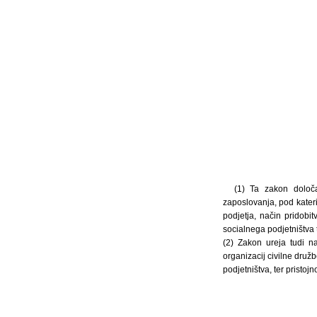
(1) Ta zakon določa
zaposlovanja, pod kateri
podjetja, način pridobi
socialnega podjetništva 
(2) Zakon ureja tudi n
organizacij civilne druž
podjetništva, ter pristoj