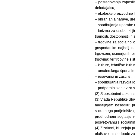
– posredovanja zaposlit
delodajalcu,
– ekološke proizvodnje 
– ohranjanja narave, urej
– spodbujanja uporabe ob
– turizma za osebe, ki j
trajnosti, dostopnosti in 
– trgovine za socialno o
gospodarsko najbolj ne
trgovcem, usmerjenih pr
trgovina) ter trgovine s 
– kulture, tehnične kultu
– amaterskega športa in t
– reševanja in zaščite,
– spodbujanja razvoja lo
– podpornih storitev za s
(2) S posebnimi zakoni s
(3) Vlada Republike Slov
nadaljnjem besedilu: p
socialnega podjetništva,
predhodnem soglasju vs
posvetovanju s socialnimi
(4) Z zakoni, ki urejajo 
olajšave in spodbude za 