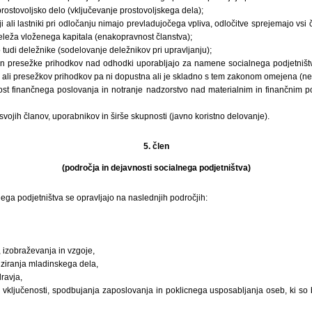
prostovoljsko delo (vključevanje prostovoljskega dela);
i ali lastniki pri odločanju nimajo prevladujočega vpliva, odločitve sprejemajo vsi 
eleža vloženega kapitala (enakopravnost članstva);
 tudi deležnike (sodelovanje deležnikov pri upravljanju);
in presežke prihodkov nad odhodki uporabljajo za namene socialnega podjetništv
ali presežkov prihodkov pa ni dopustna ali je skladno s tem zakonom omejena (nep
ost finančnega poslovanja in notranje nadzorstvo nad materialnim in finančnim 
t svojih članov, uporabnikov in širše skupnosti (javno koristno delovanje).
5. člen
(področja in dejavnosti socialnega podjetništva)
nega podjetništva se opravljajo na naslednjih področjih:
, izobraževanja in vzgoje,
iziranja mladinskega dela,
ravja,
 vključenosti, spodbujanja zaposlovanja in poklicnega usposabljanja oseb, ki so 