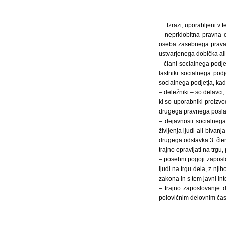
Izrazi, uporabljeni v
– nepridobitna pravna 
oseba zasebnega prava, 
ustvarjenega dobička al
– člani socialnega podje
lastniki socialnega pod
socialnega podjetja, kad
– deležniki – so delavci,
ki so uporabniki proizvo
drugega pravnega posla,
– dejavnosti socialnega
življenja ljudi ali bivan
drugega odstavka 3. člen
trajno opravljati na trgu
– posebni pogoji zaposl
ljudi na trgu dela, z nj
zakona in s tem javni int
– trajno zaposlovanje 
polovičnim delovnim ča