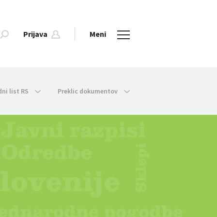
Prijava
Meni
dni list RS
Preklic dokumentov