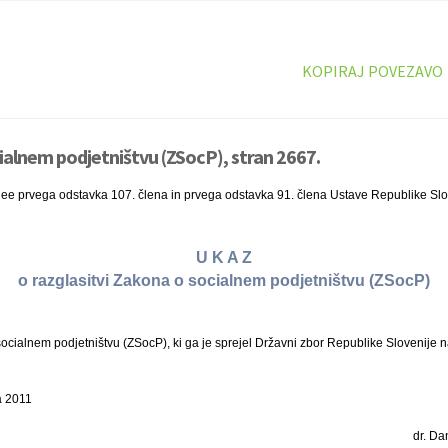
KOPIRAJ POVEZAVO
ialnem podjetništvu (ZSocP), stran 2667.
nee prvega odstavka 107. člena in prvega odstavka 91. člena Ustave Republike Slo
U K A Z
o razglasitvi Zakona o socialnem podjetništvu (ZSocP)
ialnem podjetništvu (ZSocP), ki ga je sprejel Državni zbor Republike Slovenije na
a 2011
dr. Dan