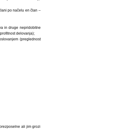
člani po načelu en član –
a in druge nepridobitne
rofitnost delovanja);
poslovanjem (preglednost
brezposelne ali jim grozi