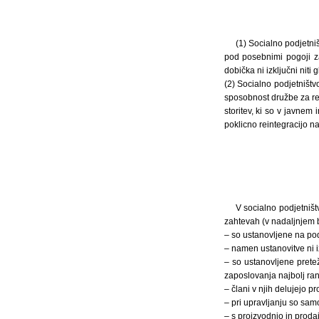
(1) Socialno podjetniš
pod posebnimi pogoji za
dobička ni izključni niti 
(2) Socialno podjetništv
sposobnost družbe za re
storitev, ki so v javnem
poklicno reintegracijo naj
V socialno podjetništ
zahtevah (v nadaljnjem be
– so ustanovljene na pod
– namen ustanovitve ni i
– so ustanovljene prete
zaposlovanja najbolj ranl
– člani v njih delujejo p
– pri upravljanju so sam
– s proizvodnjo in prodaj