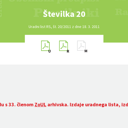
Številka 20
Uradni list RS, št. 20/2011 z dne 18. 3. 2011
du s 33. členom
ZoUL
arhivska. Izdaje uradnega lista, iz