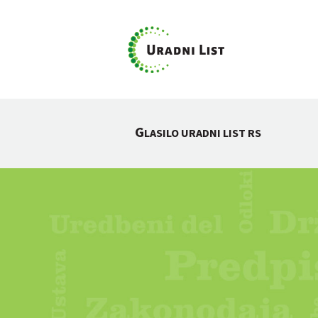
G
LASILO URADNI LIST RS