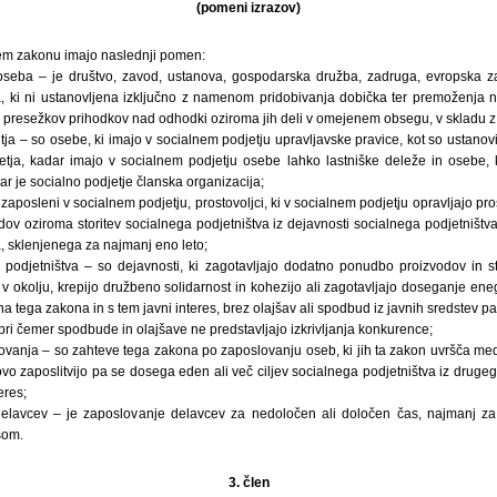
(pomeni izrazov)
 tem zakonu imajo naslednji pomen:
oseba – je društvo, zavod, ustanova, gospodarska družba, zadruga, evropska z
ki ni ustanovljena izključno z namenom pridobivanja dobička ter premoženja ne
i presežkov prihodkov nad odhodki oziroma jih deli v omejenem obsegu, v skladu 
tja – so osebe, ki imajo v socialnem podjetju upravljavske pravice, kot so ustanovit
jetja, kadar imajo v socialnem podjetju osebe lahko lastniške deleže in osebe, k
ar je socialno podjetje članska organizacija;
 zaposleni v socialnem podjetju, prostovoljci, ki v socialnem podjetju opravljajo pr
dov oziroma storitev socialnega podjetništva iz dejavnosti socialnega podjetništ
 sklenjenega za najmanj eno leto;
 podjetništva – so dejavnosti, ki zagotavljajo dodatno ponudbo proizvodov in sto
ja v okolju, krepijo družbeno solidarnost in kohezijo ali zagotavljajo doseganje eneg
a tega zakona in s tem javni interes, brez olajšav ali spodbud iz javnih sredstev p
, pri čemer spodbude in olajšave ne predstavljajo izkrivljanja konkurence;
ovanja – so zahteve tega zakona po zaposlovanju oseb, ki jih ta zakon uvršča med 
ihovo zaposlitvijo pa se dosega eden ali več ciljev socialnega podjetništva iz druge
eres;
delavcev – je zaposlovanje delavcev za nedoločen ali določen čas, najmanj 
som.
3. člen