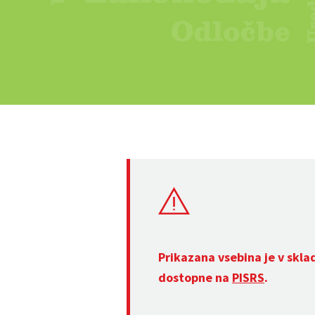
Prikazana vsebina je v skla
dostopne na
PISRS
.