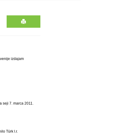
venije izdajam
 seji 7. marca 2011.
ilo Türk l.r.