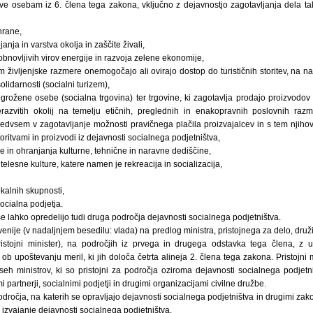
ve osebam iz 6. člena tega zakona, vključno z dejavnostjo zagotavljanja dela 
hrane,
anja in varstva okolja in zaščite živali,
novljivih virov energije in razvoja zelene ekonomije,
im življenjske razmere onemogočajo ali ovirajo dostop do turističnih storitev, na na
solidarnosti (socialni turizem),
grožene osebe (socialna trgovina) ter trgovine, ki zagotavlja prodajo proizvodov
razvitih okolij na temelju etičnih, preglednih in enakopravnih poslovnih razme
edvsem v zagotavljanje možnosti pravičnega plačila proizvajalcev in s tem njihov
storitvami in proizvodi iz dejavnosti socialnega podjetništva,
re in ohranjanja kulturne, tehnične in naravne dediščine,
elesne kulture, katere namen je rekreacija in socializacija,
kalnih skupnosti,
ocialna podjetja.
e lahko opredelijo tudi druga področja dejavnosti socialnega podjetništva.
enije (v nadaljnjem besedilu: vlada) na predlog ministra, pristojnega za delo, druž
ristojni minister), na področjih iz prvega in drugega odstavka tega člena, z u
 ob upoštevanju meril, ki jih določa četrta alineja 2. člena tega zakona. Pristojni
eh ministrov, ki so pristojni za področja oziroma dejavnosti socialnega podjet
 partnerji, socialnimi podjetji in drugimi organizacijami civilne družbe.
področja, na katerih se opravljajo dejavnosti socialnega podjetništva in drugimi zako
izvajanje dejavnosti socialnega podjetništva.