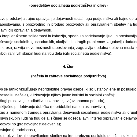
(opredelitev socialnega podjetništva in ciljev)
tvo predstavlja trajno opravljanje dejavnosti socialnega podjetništva ali trajno opr
poslovanja, s proizvodnjo in prodajo proizvodov ali opravljanjem storitev na trg
glavni cilj opravljanja dejavnosti.
o krepi družbeno solidarnost in kohezijo, spodbuja sodelovanje ljudi in prostovoljs
ševanje socialnih, gospodarskih, okoljskih in drugih problemov, zagotavlja dodat
 interesu, razvija nove možnosti zaposlovanja, zagotavlja dodatna delovna mesta te
bolj ranljivih skupin ljudi na trgu dela (cilji socialnega podjetništva).
4. člen
(načela in zahteve socialnega podjetništva)
vo se lahko vključujejo nepridobitne pravne osebe, ki so ustanovljene in poslujejo
sedilu: načela), ki izkazujejo njihov javno koristni in socialni značaj:
lagi prostovoljne odločitve ustanoviteljev (avtonomna pobuda);
zključno pridobivanje dobička (nepridobitni namen ustanovitve);
žno z namenom trajnega opravljanja dejavnosti socialnega podjetništva ali dru
jivih skupin ljudi na trgu dela, s čimer se dosega javni interes (opravljanje dejavno
rostovoljno (prostovoljnost delovanja);
ostojne (neodvisnost);
o proizvodov ali opravljanjem storitev na trgu pretežno poslujejo po tržnih zakonito