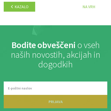
KAZALO
NA VRH
Bodite obveščeni
o vseh
naših novostih, akcijah in
dogodkih
PRIJAVA