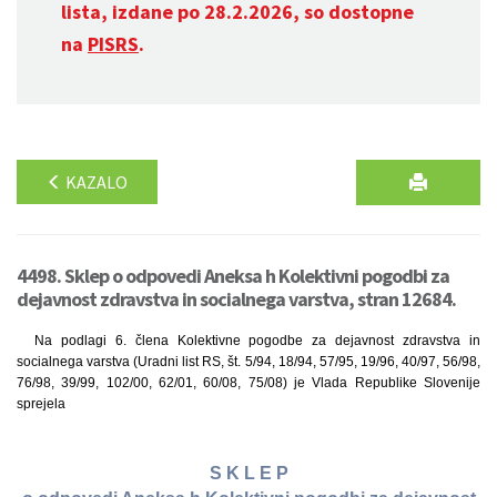
lista, izdane po 28.2.2026, so dostopne
na
PISRS
.
KAZALO
4498. Sklep o odpovedi Aneksa h Kolektivni pogodbi za
dejavnost zdravstva in socialnega varstva, stran 12684.
Na podlagi 6. člena Kolektivne pogodbe za dejavnost zdravstva in
socialnega varstva (Uradni list RS, št. 5/94, 18/94, 57/95, 19/96, 40/97, 56/98,
76/98, 39/99, 102/00, 62/01, 60/08, 75/08) je Vlada Republike Slovenije
sprejela
S K L E P