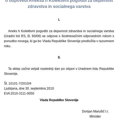
o odpovedi Aneksa h Kolektivni pogodbi za dejavnost
zdravstva in socialnega varstva
I.
Aneks h Kolektivni pogodbi za dejavnost zdravstva in socialnega varstva
(Uradni list RS, št. 60/08) se odpove s šestmesečnim odpovednim rokom s
ponudbo novega, ki ga bo Vlada Republike Slovenije predložila v razumnem
roku.
II.
Ta sklep začne veljati naslednji dan po objavi v Uradnem listu Republike
Slovenije.
Št. 10101-7/2010/4
Ljubljana, dne 30. septembra 2010
EVA 2010-3111-0050
Vlada Republike Slovenije
Dorijan Marušič l.r.
Minister