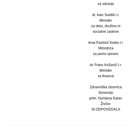
za zdravje
dr. Ivan Svetlik l.r.
Minister
za delo, družino in
socialne zadeve
Irma Pavlinič Krebs l.r.
Ministrica
za javno upravo
dr. Franc Križanič l.r.
Minister
za finance
Zdravniška zbornica
Slovenije
prim. Gordana Kalan
Živčec
NI ODPOVEDALA