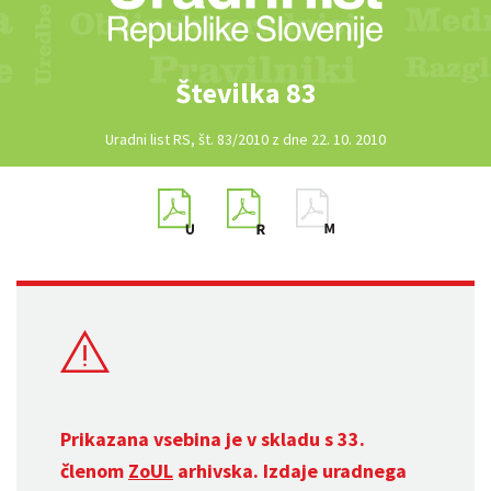
Številka 83
Uradni list RS, št. 83/2010 z dne 22. 10. 2010
Prikazana vsebina je v skladu s 33.
členom
ZoUL
arhivska. Izdaje uradnega