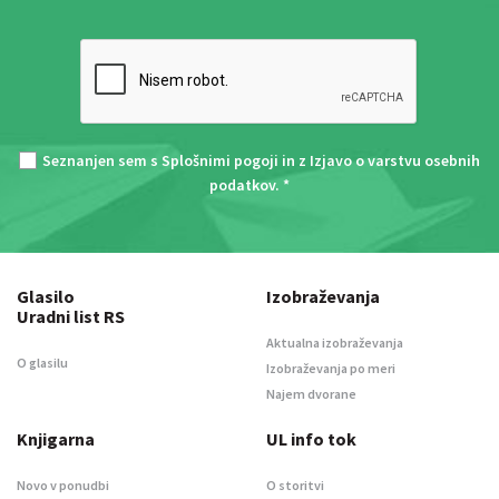
Seznanjen sem s
Splošnimi pogoji
in z
Izjavo o varstvu osebnih
podatkov
. *
Glasilo
Izobraževanja
Uradni list RS
Aktualna izobraževanja
O glasilu
Izobraževanja po meri
Najem dvorane
Knjigarna
UL info tok
Novo v ponudbi
O storitvi