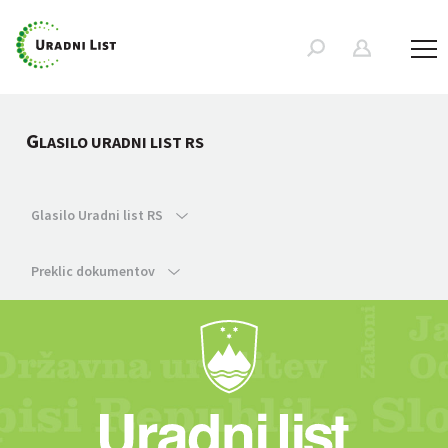
G
LASILO URADNI LIST RS
Glasilo Uradni list RS
Preklic dokumentov