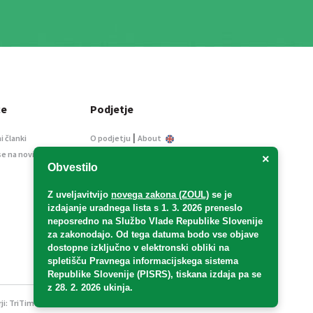
ce
Podjetje
|
i članki
O podjetju
About
se na novice
Kontakt
×
Obvestilo
Informacije javnega
značaja
Z uveljavitvijo
novega zakona (ZOUL)
se je
Oglaševanje
izdajanje uradnega lista s 1. 3. 2026 preneslo
Splošni pogoji
neposredno
na Službo Vlade Republike Slovenije
Izjava o varstvu osebnih
za zakonodajo
. Od tega datuma bodo vse objave
podatkov
dostopne izključno v elektronski obliki na
spletišču Pravnega informacijskega sistema
E-dražbe
Republike Slovenije (PISRS), tiskana izdaja pa se
z 28. 2. 2026 ukinja.
ji:
TriTim spletna agencija
v sodelovanju z 2Mobile