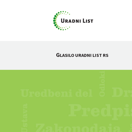
G
LASILO URADNI LIST RS