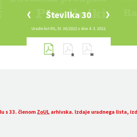
Številka 30
Uradni list RS, št. 30/2022 z dne 4. 3. 2022
du s 33. členom
ZoUL
arhivska. Izdaje uradnega lista, iz