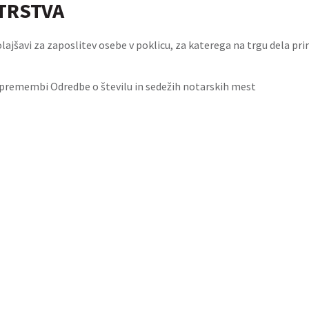
TRSTVA
olajšavi za zaposlitev osebe v poklicu, za katerega na trgu dela pr
premembi Odredbe o številu in sedežih notarskih mest