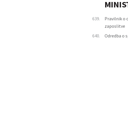
MINIS
639.
Pravilnik o 
zaposlitve
640.
Odredba o s