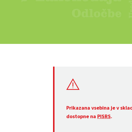
Prikazana vsebina je v skla
dostopne na
PISRS
.