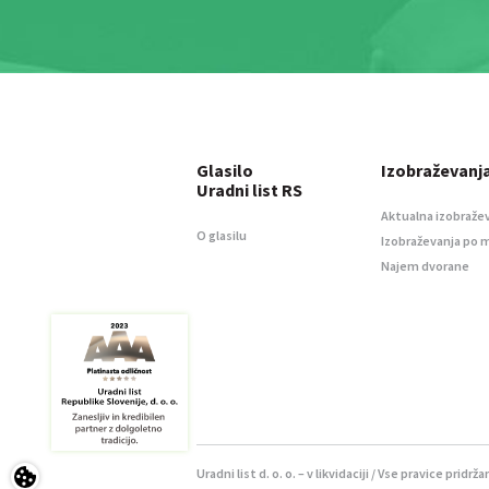
Glasilo
Izobraževanj
Uradni list RS
Aktualna izobraže
O glasilu
Izobraževanja po 
Najem dvorane
Uradni list d. o. o. – v likvidaciji / Vse pravice pridrža