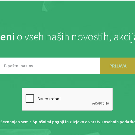
eni
o vseh naših novostih, akci
PRIJAVA
Seznanjen sem s
Splošnimi pogoji
in z
Izjavo o varstvu osebnih podatk