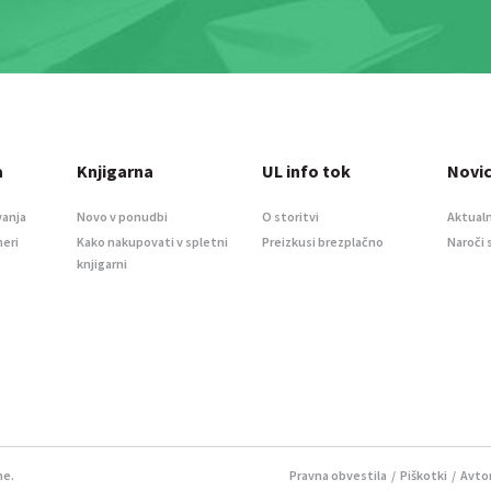
a
Knjigarna
UL info tok
Novi
vanja
Novo v ponudbi
O storitvi
Aktualn
meri
Kako nakupovati v spletni
Preizkusi brezplačno
Naroči 
knjigarni
ne.
Pravna obvestila
/
Piškotki
/ Avtor