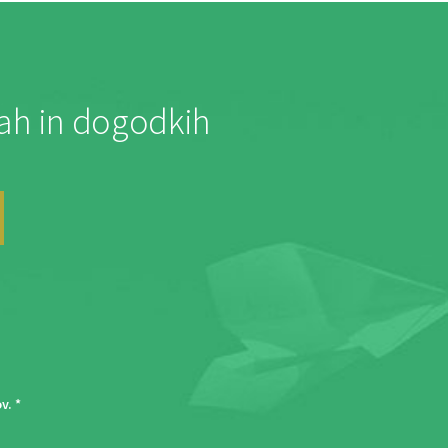
jah in dogodkih
ov
. *