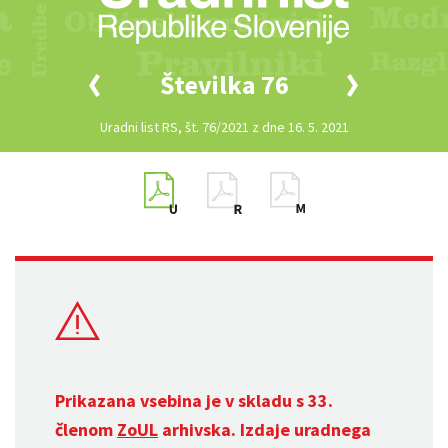
Številka 76
Uradni list RS, št. 76/2021 z dne 16. 5. 2021
Prikazana vsebina je v skladu s 33.
členom
ZoUL
arhivska. Izdaje uradnega