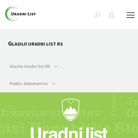
G
LASILO URADNI LIST RS
Glasilo Uradni list RS
Preklic dokumentov