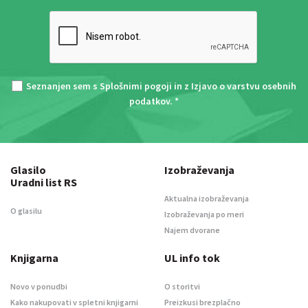
Seznanjen sem s
Splošnimi pogoji
in z
Izjavo o varstvu osebnih
podatkov
. *
Glasilo
Izobraževanja
Uradni list RS
Aktualna izobraževanja
O glasilu
Izobraževanja po meri
Najem dvorane
Knjigarna
UL info tok
Novo v ponudbi
O storitvi
Kako nakupovati v spletni knjigarni
Preizkusi brezplačno