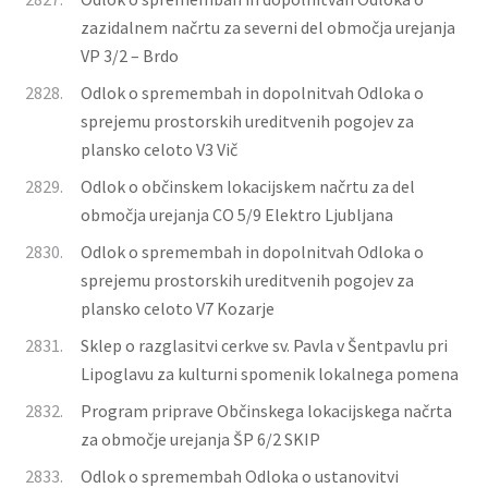
zazidalnem načrtu za severni del območja urejanja
VP 3/2 – Brdo
2828.
Odlok o spremembah in dopolnitvah Odloka o
sprejemu prostorskih ureditvenih pogojev za
plansko celoto V3 Vič
2829.
Odlok o občinskem lokacijskem načrtu za del
območja urejanja CO 5/9 Elektro Ljubljana
2830.
Odlok o spremembah in dopolnitvah Odloka o
sprejemu prostorskih ureditvenih pogojev za
plansko celoto V7 Kozarje
2831.
Sklep o razglasitvi cerkve sv. Pavla v Šentpavlu pri
Lipoglavu za kulturni spomenik lokalnega pomena
2832.
Program priprave Občinskega lokacijskega načrta
za območje urejanja ŠP 6/2 SKIP
2833.
Odlok o spremembah Odloka o ustanovitvi