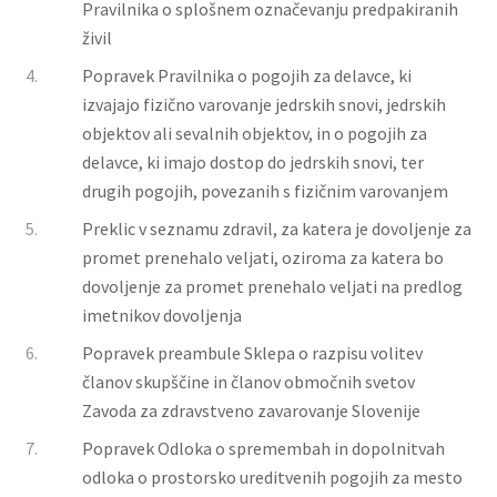
Pravilnika o splošnem označevanju predpakiranih
živil
4.
Popravek Pravilnika o pogojih za delavce, ki
izvajajo fizično varovanje jedrskih snovi, jedrskih
objektov ali sevalnih objektov, in o pogojih za
delavce, ki imajo dostop do jedrskih snovi, ter
drugih pogojih, povezanih s fizičnim varovanjem
5.
Preklic v seznamu zdravil, za katera je dovoljenje za
promet prenehalo veljati, oziroma za katera bo
dovoljenje za promet prenehalo veljati na predlog
imetnikov dovoljenja
6.
Popravek preambule Sklepa o razpisu volitev
članov skupščine in članov območnih svetov
Zavoda za zdravstveno zavarovanje Slovenije
7.
Popravek Odloka o spremembah in dopolnitvah
odloka o prostorsko ureditvenih pogojih za mesto