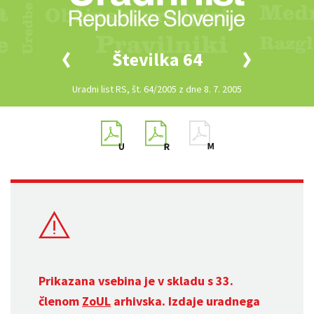
Številka 64
Uradni list RS, št. 64/2005 z dne 8. 7. 2005
Prikazana vsebina je v skladu s 33.
členom
ZoUL
arhivska. Izdaje uradnega