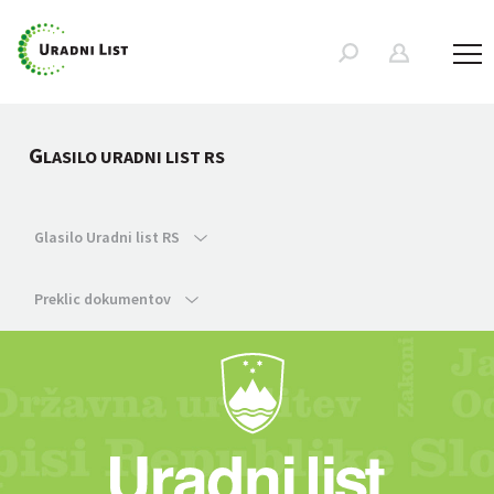
G
LASILO URADNI LIST RS
Glasilo Uradni list RS
Preklic dokumentov