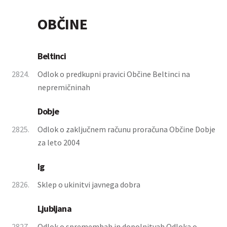
OBČINE
Beltinci
2824.
Odlok o predkupni pravici Občine Beltinci na
nepremičninah
Dobje
2825.
Odlok o zaključnem računu proračuna Občine Dobje
za leto 2004
Ig
2826.
Sklep o ukinitvi javnega dobra
Ljubljana
2827.
Odlok o spremembah in dopolnitvah Odloka o