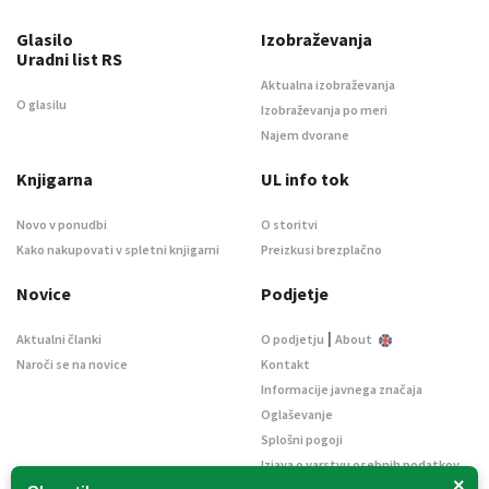
Glasilo
Izobraževanja
Uradni list RS
Aktualna izobraževanja
O glasilu
Izobraževanja po meri
Najem dvorane
Knjigarna
UL info tok
Novo v ponudbi
O storitvi
Kako nakupovati v spletni knjigarni
Preizkusi brezplačno
Novice
Podjetje
|
Aktualni članki
O podjetju
About
Naroči se na novice
Kontakt
Informacije javnega značaja
Oglaševanje
Splošni pogoji
Izjava o varstvu osebnih podatkov
×