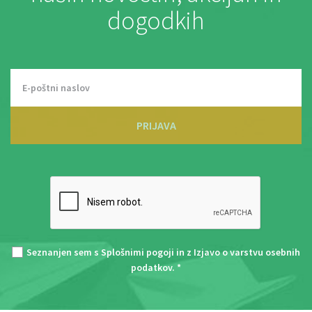
dogodkih
PRIJAVA
Seznanjen sem s
Splošnimi pogoji
in z
Izjavo o varstvu osebnih
podatkov
. *