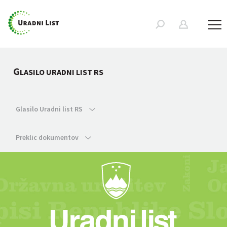
G
LASILO URADNI LIST RS
Glasilo Uradni list RS
Preklic dokumentov