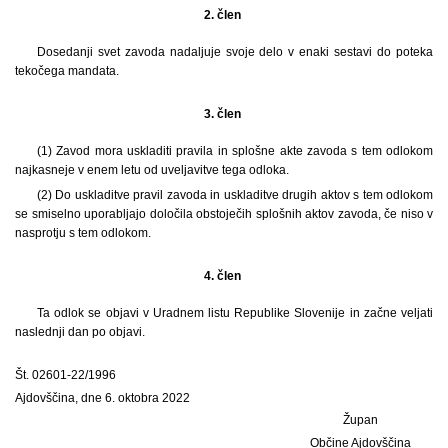
2. člen
Dosedanji svet zavoda nadaljuje svoje delo v enaki sestavi do poteka
tekočega mandata.
3. člen
(1) Zavod mora uskladiti pravila in splošne akte zavoda s tem odlokom
najkasneje v enem letu od uveljavitve tega odloka.
(2) Do uskladitve pravil zavoda in uskladitve drugih aktov s tem odlokom
se smiselno uporabljajo določila obstoječih splošnih aktov zavoda, če niso v
nasprotju s tem odlokom.
4. člen
Ta odlok se objavi v Uradnem listu Republike Slovenije in začne veljati
naslednji dan po objavi.
Št. 02601-22/1996
Ajdovščina, dne 6. oktobra 2022
Župan
Občine Ajdovščina