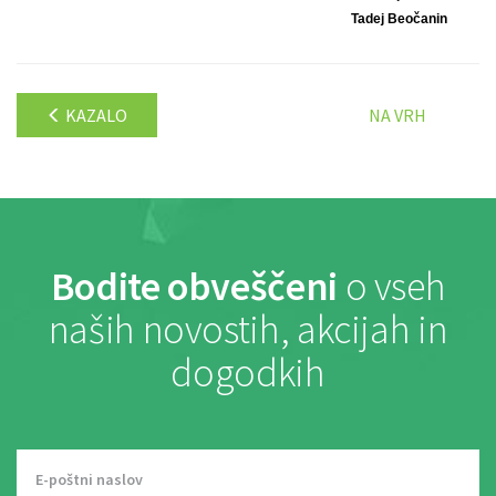
Tadej Beočanin
KAZALO
NA VRH
Bodite obveščeni
o vseh
naših novostih, akcijah in
dogodkih