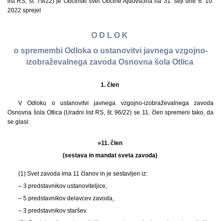
list RS, št. 79/22) je Občinski svet Občine Ajdovščina na 31. seji dne 6. 10.
2022 sprejel
O D L O K
o spremembi Odloka o ustanovitvi javnega vzgojno-
izobraževalnega zavoda Osnovna šola Otlica
1. člen
V Odloku o ustanovitvi javnega vzgojno-izobraževalnega zavoda
Osnovna šola Otlica (Uradni list RS, št. 96/22) se 11. člen spremeni tako, da
se glasi:
»11. člen
(sestava in mandat sveta zavoda)
(1) Svet zavoda ima 11 članov in je sestavljen iz:
– 3 predstavnikov ustanoviteljice,
– 5 predstavnikov delavcev zavoda,
– 3 predstavnikov staršev.