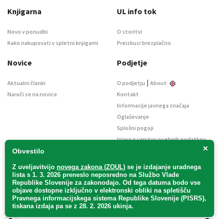
Knjigarna
UL info tok
Novo v ponudbi
O storitvi
Kako nakupovati v spletni knjigarni
Preizkusi brezplačno
Novice
Podjetje
|
Aktualni članki
O podjetju
About
Naroči se na novice
Kontakt
Informacije javnega značaja
Oglaševanje
Splošni pogoji
Izjava o varstvu osebnih podatkov
×
E-dražbe
Obvestilo
Z uveljavitvijo
novega zakona (ZOUL)
se je
izdajanje uradnega
lista s 1. 3. 2026 preneslo
neposredno
na Službo Vlade
Republike Slovenije za zakonodajo
. Od tega datuma bodo vse
objave dostopne izključno v elektronski obliki na spletišču
Pravnega informacijskega sistema Republike Slovenije (PISRS),
Uradni list d. o. o. – v likvidaciji / Vse pravice pridržane.
tiskana izdaja pa se z 28. 2. 2026 ukinja.
Pravna obvestila
/
Piškotki
/ Avtorji:
TriTim spletna agencija
v sodelovanju z