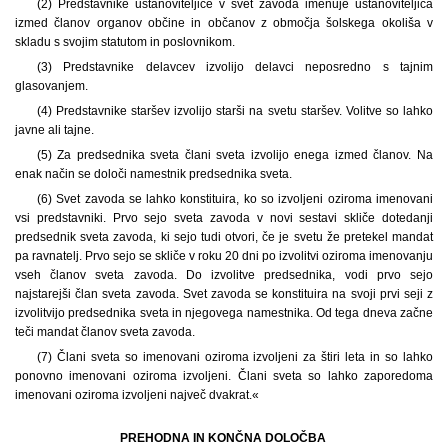
(2) Predstavnike ustanoviteljice v svet zavoda imenuje ustanoviteljica
izmed članov organov občine in občanov z območja šolskega okoliša v
skladu s svojim statutom in poslovnikom.
(3) Predstavnike delavcev izvolijo delavci neposredno s tajnim
glasovanjem.
(4) Predstavnike staršev izvolijo starši na svetu staršev. Volitve so lahko
javne ali tajne.
(5) Za predsednika sveta člani sveta izvolijo enega izmed članov. Na
enak način se določi namestnik predsednika sveta.
(6) Svet zavoda se lahko konstituira, ko so izvoljeni oziroma imenovani
vsi predstavniki. Prvo sejo sveta zavoda v novi sestavi skliče dotedanji
predsednik sveta zavoda, ki sejo tudi otvori, če je svetu že pretekel mandat
pa ravnatelj. Prvo sejo se skliče v roku 20 dni po izvolitvi oziroma imenovanju
vseh članov sveta zavoda. Do izvolitve predsednika, vodi prvo sejo
najstarejši član sveta zavoda. Svet zavoda se konstituira na svoji prvi seji z
izvolitvijo predsednika sveta in njegovega namestnika. Od tega dneva začne
teči mandat članov sveta zavoda.
(7) Člani sveta so imenovani oziroma izvoljeni za štiri leta in so lahko
ponovno imenovani oziroma izvoljeni. Člani sveta so lahko zaporedoma
imenovani oziroma izvoljeni največ dvakrat.«
PREHODNA IN KONČNA DOLOČBA