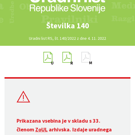
Številka 140
Uradni list RS, št. 140/2022 z dne 4. 11. 2022
Prikazana vsebina je v skladu s 33.
členom
ZoUL
arhivska. Izdaje uradnega