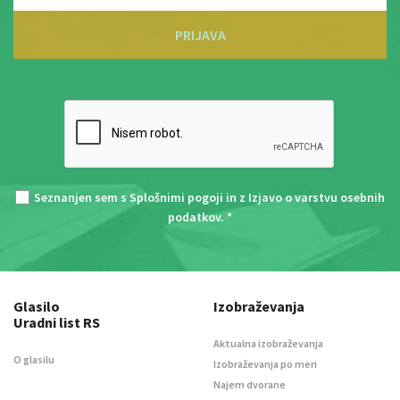
PRIJAVA
Seznanjen sem s
Splošnimi pogoji
in z
Izjavo o varstvu osebnih
podatkov
. *
Glasilo
Izobraževanja
Uradni list RS
Aktualna izobraževanja
O glasilu
Izobraževanja po meri
Najem dvorane