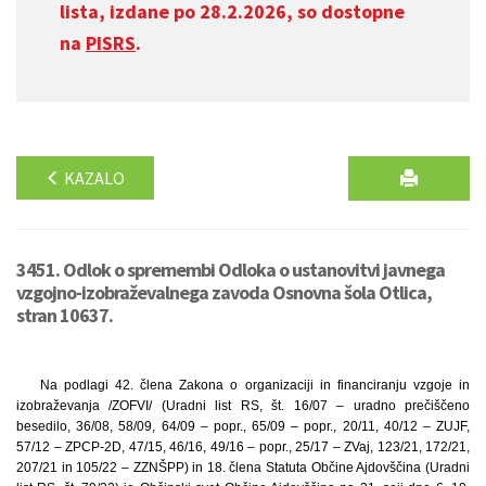
lista, izdane po 28.2.2026, so dostopne
na
PISRS
.
KAZALO
3451. Odlok o spremembi Odloka o ustanovitvi javnega
vzgojno-izobraževalnega zavoda Osnovna šola Otlica,
stran 10637.
Na podlagi 42. člena Zakona o organizaciji in financiranju vzgoje in
izobraževanja /ZOFVI/ (Uradni list RS, št. 16/07 – uradno prečiščeno
besedilo, 36/08, 58/09, 64/09 – popr., 65/09 – popr., 20/11, 40/12 – ZUJF,
57/12 – ZPCP-2D, 47/15, 46/16, 49/16 – popr., 25/17 – ZVaj, 123/21, 172/21,
207/21 in 105/22 – ZZNŠPP) in 18. člena Statuta Občine Ajdovščina (Uradni