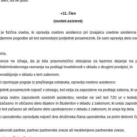
tako, da se glasi:
»11. člen
(osebni asistent)
t je fizična oseba, ki opravlja osebno asistenco pri izvajalcu osebne asisten
odjemne pogodbe ali kot samostojni podjetnik posameznik, če sam opravlja delo os
bna,
ence ne izhaja, da je bila pravnomočno obsojena za kaznivo dejanje na po
diskriminatornega ravnanja na podlagi invalidnosti v skladu z drugimi predpisi, in
posabljanje v skladu s tem zakonom.
 ki izpolnjuje pogoje iz prejšnjega odstavka, opravlja osebno asistenco:
jetnik posameznik največ v obsegu, kot velja za zaposlene na podlagi zakona, ki u
nja redno zaposlenih osebnih asistentov, vendar ne več kot 720 ur v koleda
ačasno in občasno delo dijakov in študentov v skladu z zakonom, ki ureja zaposl
li kot začasno ali občasno delo upokojencev v skladu z zakonom, ki ureja trg dela.
o uporabniku opravljata največ dva družinska člana uporabnika za polni delovni č
akonski partner, partner partnerske zveze ali nesklenjene partnerske zveze,