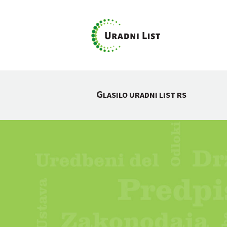
G
LASILO URADNI LIST RS