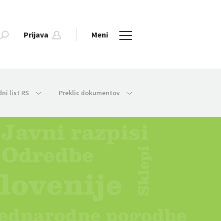
Prijava
Meni
dni list RS
Preklic dokumentov