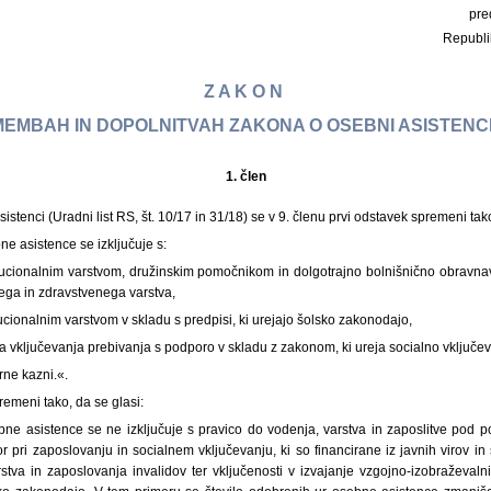
pre
Republi
Z A K O N
EMBAH IN DOPOLNITVAH ZAKONA O OSEBNI ASISTENCI
1.
člen
stenci (Uradni list RS, št. 10/17 in 31/18) se v 9. členu prvi odstavek spremeni tako
ne asistence se izključuje s:
tucionalnim varstvom, družinskim pomočnikom in dolgotrajno bolnišnično obravnavo
ega in zdravstvenega varstva,
ucionalnim varstvom v skladu s predpisi, ki urejajo šolsko zakonodajo,
ega vključevanja prebivanja s podporo v skladu z zakonom, ki ureja socialno vključev
rne kazni.«.
remeni tako, da se glasi:
bne asistence se ne izključuje s pravico do vodenja, varstva in zaposlitve pod 
 pri zaposlovanju in socialnem vključevanju, ki so financirane iz javnih virov in
stva in zaposlovanja invalidov ter vključenosti v izvajanje vzgojno-izobraževal