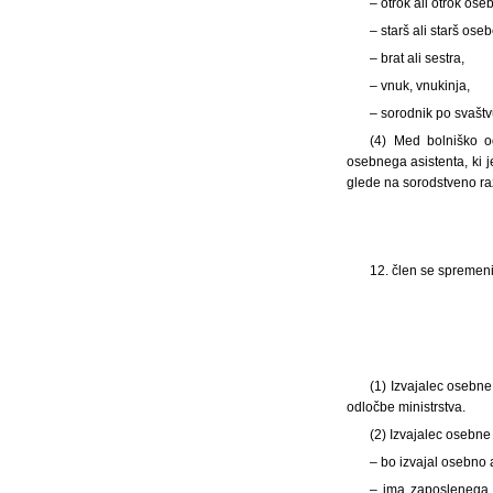
– otrok ali otrok oseb
– starš ali starš ose
– brat ali sestra,
– vnuk, vnukinja,
– sorodnik po svašt
(4) Med bolniško o
osebnega asistenta, ki 
glede na sorodstveno ra
12. člen se spremeni 
(1) Izvajalec osebne
odločbe ministrstva.
(2) Izvajalec osebne
– bo izvajal osebno
– ima zaposlenega s