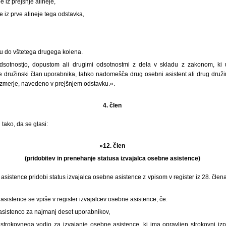
e iz prejšnje alineje,
be iz prve alineje tega odstavka,
vu do vštetega drugega kolena.
dsotnostjo, dopustom ali drugimi odsotnostmi z dela v skladu z zakonom, ki 
je družinski član uporabnika, lahko nadomešča drug osebni asistent ali drug druži
zmerje, navedeno v prejšnjem odstavku.«.
4. člen
tako, da se glasi:
»12. člen
(pridobitev in prenehanje statusa izvajalca osebne asistence)
 asistence pridobi status izvajalca osebne asistence z vpisom v register iz 28. čle
 asistence se vpiše v register izvajalcev osebne asistence, če:
 asistenco za najmanj deset uporabnikov,
trokovnega vodjo za izvajanje osebne asistence, ki ima opravljen strokovni izpit