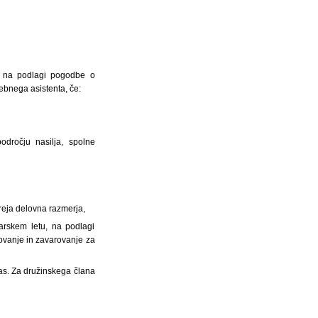
ce na podlagi pogodbe o
ebnega asistenta, če:
dročju nasilja, spolne
reja delovna razmerja,
rskem letu, na podlagi
ovanje in zavarovanje za
as. Za družinskega člana