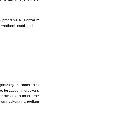
a število ur, ki so bile
 programe ali storitve iz
 izvedbeni načrt osebne
ganizacije s podeljenim
, ter zavodi in društva s
 opravljanje humanitarne
a tega zakona na podlagi