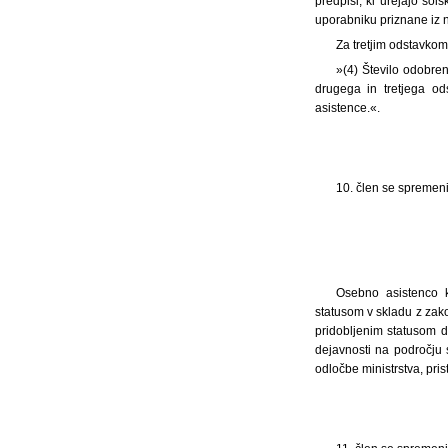
predpisi, ki urejajo šo
uporabniku priznane iz na
Za tretjim odstavkom 
»(4) Število odobren
drugega in tretjega od
asistence.«.
10. člen se spremeni 
Osebno asistenco k
statusom v skladu z zako
pridobljenim statusom d
dejavnosti na področju 
odločbe ministrstva, pris