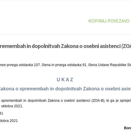
KOPIRAJ POVEZAVO
remembah in dopolnitvah Zakona o osebni asistenci (ZOA
inee prvega odstavka 107. člena in prvega odstavka 91. člena Ustave Republike Sl
U K A Z
i Zakona o spremembah in dopolnitvah Zakona o osebni asis
spremembah in dopolnitvah Zakona o osebni asistenci (ZOA-B), ki ga je sprejel
. oktobra 2021.
41
oktobra 2021
Bor