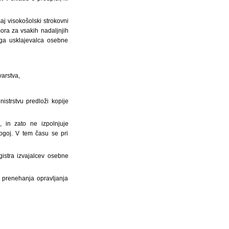
j visokošolski strokovni
ora za vsakih nadaljnjih
ga usklajevalca osebne
varstva,
istrstvu predloži kopije
, in zato ne izpolnjuje
ogoj. V tem času se pri
gistra izvajalcev osebne
d prenehanja opravljanja