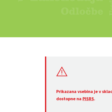
Prikazana vsebina je v skla
dostopne na
PISRS
.