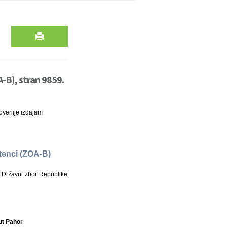
-B), stran 9859.
ovenije izdajam
tenci (ZOA-B)
 Državni zbor Republike
ut Pahor