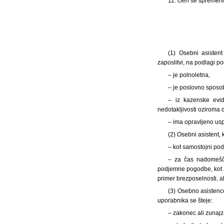
11. člen se spremeni 
(1) Osebni asisten
zaposlitvi, na podlagi p
– je polnoletna,
– je poslovno sposo
– iz kazenske evid
nedotakljivosti oziroma 
– ima opravljeno us
(2) Osebni asistent,
– kot samostojni pod
– za čas nadomešča
podjemne pogodbe, kot z
primer brezposelnosti, a
(3) Osebno asistenc
uporabnika se šteje:
– zakonec ali zunajz