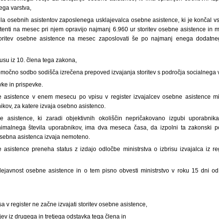
ega varstva,
la osebnih asistentov zaposlenega usklajevalca osebne asistence, ki je končal vsa
tenti na mesec pri njem opravijo najmanj 6.960 ur storitev osebne asistence in m
storitev osebne asistence na mesec zaposlovati še po najmanj enega dodatne
tusu iz 10. člena tega zakona,
omočno sodbo sodišča izrečena prepoved izvajanja storitev s področja socialnega 
ke in prispevke.
e asistence v enem mesecu po vpisu v register izvajalcev osebne asistence min
kov, za katere izvaja osebno asistenco.
ne asistence, ki zaradi objektivnih okoliščin nepričakovano izgubi uporabnika
malnega števila uporabnikov, ima dva meseca časa, da izpolni ta zakonski p
osebna asistenca izvaja nemoteno.
e asistence preneha status z izdajo odločbe ministrstva o izbrisu izvajalca iz re
dejavnost osebne asistence in o tem pisno obvesti ministrstvo v roku 15 dni o
a v register ne začne izvajati storitev osebne asistence,
jev iz drugega in tretjega odstavka tega člena in