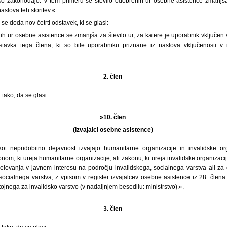
lsko zakonodajo. V tem primeru se število odobrenih ur osebne asistence zmanjša z
slova teh storitev.«.
se doda nov četrti odstavek, ki se glasi:
ih ur osebne asistence se zmanjša za število ur, za katere je uporabnik vključen v
stavka tega člena, ki so bile uporabniku priznane iz naslova vključenosti v
2. člen
tako, da se glasi:
»10. člen
(izvajalci osebne asistence)
ot nepridobitno dejavnost izvajajo humanitarne organizacije in invalidske or
nom, ki ureja humanitarne organizacije, ali zakonu, ki ureja invalidske organizacije
elovanja v javnem interesu na področju invalidskega, socialnega varstva ali za
socialnega varstva, z vpisom v register izvajalcev osebne asistence iz 28. člen
tojnega za invalidsko varstvo (v nadaljnjem besedilu: ministrstvo).«.
3. člen