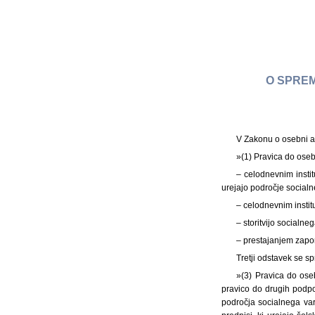
O SPREM
V Zakonu o osebni asi
»(1) Pravica do oseb
– celodnevnim insti
urejajo področje socialn
– celodnevnim instit
– storitvijo socialn
– prestajanjem zapo
Tretji odstavek se sp
»(3) Pravica do ose
pravico do drugih podpor
področja socialnega var