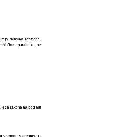
ureja delovna razmerja,
nski član uporabnika, ne
na tega zakona na podlagi
 v skladu s predpisi, ki