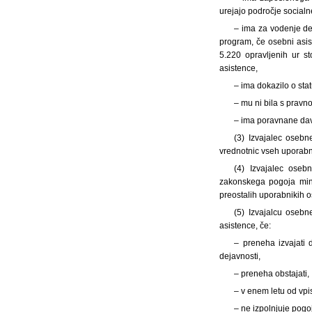
urejajo področje socialn
– ima za vodenje de
program, če osebni asis
5.220 opravljenih ur 
asistence,
– ima dokazilo o sta
– mu ni bila s pravn
– ima poravnane dav
(3) Izvajalec osebn
vrednotnic vseh uporabni
(4) Izvajalec oseb
zakonskega pogoja mini
preostalih uporabnikih 
(5) Izvajalcu osebn
asistence, če:
– preneha izvajati 
dejavnosti,
– preneha obstajati,
– v enem letu od vpis
– ne izpolnjuje pogo