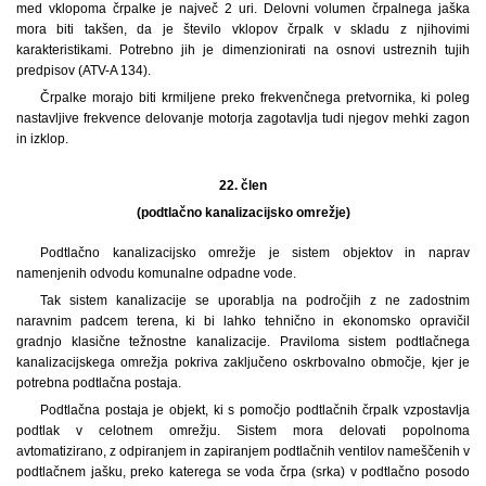
med vklopoma črpalke je največ 2 uri. Delovni volumen črpalnega jaška
mora biti takšen, da je število vklopov črpalk v skladu z njihovimi
karakteristikami. Potrebno jih je dimenzionirati na osnovi ustreznih tujih
predpisov (ATV-A 134).
Črpalke morajo biti krmiljene preko frekvenčnega pretvornika, ki poleg
nastavljive frekvence delovanje motorja zagotavlja tudi njegov mehki zagon
in izklop.
22. člen
(podtlačno kanalizacijsko omrežje)
Podtlačno kanalizacijsko omrežje je sistem objektov in naprav
namenjenih odvodu komunalne odpadne vode.
Tak sistem kanalizacije se uporablja na področjih z ne zadostnim
naravnim padcem terena, ki bi lahko tehnično in ekonomsko opravičil
gradnjo klasične težnostne kanalizacije. Praviloma sistem podtlačnega
kanalizacijskega omrežja pokriva zaključeno oskrbovalno območje, kjer je
potrebna podtlačna postaja.
Podtlačna postaja je objekt, ki s pomočjo podtlačnih črpalk vzpostavlja
podtlak v celotnem omrežju. Sistem mora delovati popolnoma
avtomatizirano, z odpiranjem in zapiranjem podtlačnih ventilov nameščenih v
podtlačnem jašku, preko katerega se voda črpa (srka) v podtlačno posodo