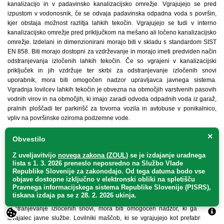
kanalizacijo in v padavinsko kanalizacijsko omrežje. Vgrajujejo se pred
izpustom v vodonosnik, če se odvaja padavinska odpadna voda s površin,
kjer obstaja možnost razlitja lahkih tekočin. Vgrajujejo se tudi v interno
kanalizacijsko omrežje pred priključkom na mešano ali ločeno kanalizacijsko
omrežje. Izdelani in dimenzionirani morajo biti v skladu s standardom SIST
EN 858. Biti morajo dostopni za vzdrževanje in morajo imeti predviden način
odstranjevanja izločenih lahkih tekočin. Če so vgrajeni v kanalizacijski
priključek in jih vzdržuje ter skrbi za odstranjevanje izločenih snovi
uporabnik, mora biti omogočen nadzor upravljavca javnega sistema.
Vgradnja lovilcev lahkih tekočin je obvezna na območjih varstvenih pasovih
vodnih virov in na območjih, ki imajo zaradi odvoda odpadnih voda iz garaž,
pralnih ploščadi ter parkirišč za tovorna vozila in avtobuse v ponikalnico,
vpliv na površinske oziroma podzemne vode.
×
Obvestilo
26. člen
(lovilci maščob oziroma ločevalniki maščob)
Z uveljavitvijo
novega zakona (ZOUL)
se je
izdajanje uradnega
lista s 1. 3. 2026 preneslo
neposredno
na Službo Vlade
Lovilniki maščob so naprave za lovljenje in izločanje maščob
Republike Slovenije za zakonodajo
. Od tega datuma bodo vse
objave dostopne izključno v elektronski obliki na spletišču
rastlinskega in živalskega izvora, ki jih ni dovoljeno odvajati v javno
Pravnega informacijskega sistema Republike Slovenije (PISRS),
kanalizacijo. Izdelani morajo biti po veljavnih standardih SIST EN 1825. Če
tiskana izdaja pa se z 28. 2. 2026 ukinja.
so vgrajeni v kanalizacijski priključek in jih uporabnik vzdržuje ter skrbi za
odstranjevanje izločenih snovi, mora biti omogočen nadzor, ki ga izvaja
izvajalec javne službe. Lovilniki maščob, ki se vgrajujejo kot prefabricirani