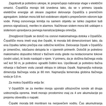
Zagotoviti je potrebno ukrepe, ki preprečujejo nabiranje vlage v električni
omarici. Črpališča morajo biti izvedena tako, da se v primeru izpada
električne energije ali okvare zagotovi delovanje črpališča s premičnim
agregatom. Izdelan mora biti kot vodotesen objekt s preprečenim vdorom tuje
vode. Poleg osnovnega krmilja na samem objektu se lahko zagotovi tudi
prenos signalizacij, meritev in alarmov. Načrtovan sistem mora biti usklajen s
sistemom upravljavca javnega kanalizacijskega omrežja.
Zmogljivost črpalk se določi na osnovi maksimalnega dotoka v črpališče.
Črpališče mora imeti vsaj dve črpalki, ki morata biti dimenzionirani tako, da
ena črpalka lahko prečrpa vse odtočne količine. Delovanje črpalk v črpališču
je izmenično, istočasno delujeta le v izjemnih primerih. Določiti je potrebno
maksimalno dopustno hitrost v tlačnem vodu glede na nestacionarne tokove
(vodni udar), ki bodo nastajali v njem. V primeru, da je dolžina tlačnega voda
več kot 50 m, je potrebno vgraditi čistilni kos. Upoštevati je potrebno tlačna
nihanja v tlačnem vodu zaradi vklopa in izklopa črpalk. Najmanjša notranja
dimenzija tlačnega voda je 80 mm. Najmanjša temenska globina tlačnega
voda je 0,8 m.
Za mokra črpališča velja še:
V črpališčih se za meritev nivoja uporabi ultrazvočne sonde ali druga
ustreznejša oprema. Imeti morajo prostornino vsaj za 4 ure akumulacije po
prejemu obvestila o napaki.
Črpalki morata biti montirani na nerjavečem vodilu. Čas akumuliranja