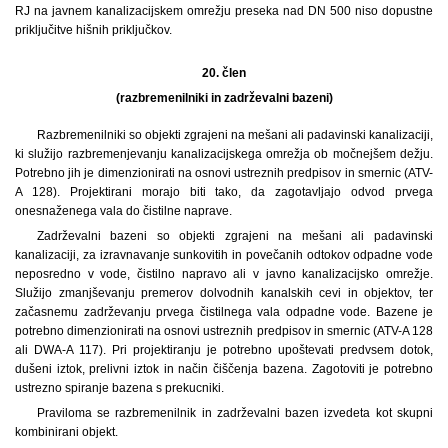
RJ na javnem kanalizacijskem omrežju preseka nad DN 500 niso dopustne
priključitve hišnih priključkov.
20. člen
(razbremenilniki in zadrževalni bazeni)
Razbremenilniki so objekti zgrajeni na mešani ali padavinski kanalizaciji,
ki služijo razbremenjevanju kanalizacijskega omrežja ob močnejšem dežju.
Potrebno jih je dimenzionirati na osnovi ustreznih predpisov in smernic (ATV-
A 128). Projektirani morajo biti tako, da zagotavljajo odvod prvega
onesnaženega vala do čistilne naprave.
Zadrževalni bazeni so objekti zgrajeni na mešani ali padavinski
kanalizaciji, za izravnavanje sunkovitih in povečanih odtokov odpadne vode
neposredno v vode, čistilno napravo ali v javno kanalizacijsko omrežje.
Služijo zmanjševanju premerov dolvodnih kanalskih cevi in objektov, ter
začasnemu zadrževanju prvega čistilnega vala odpadne vode. Bazene je
potrebno dimenzionirati na osnovi ustreznih predpisov in smernic (ATV-A 128
ali DWA-A 117). Pri projektiranju je potrebno upoštevati predvsem dotok,
dušeni iztok, prelivni iztok in način čiščenja bazena. Zagotoviti je potrebno
ustrezno spiranje bazena s prekucniki.
Praviloma se razbremenilnik in zadrževalni bazen izvedeta kot skupni
kombinirani objekt.