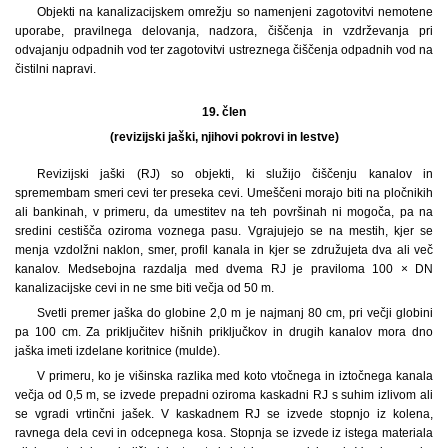
Objekti na kanalizacijskem omrežju so namenjeni zagotovitvi nemotene
uporabe, pravilnega delovanja, nadzora, čiščenja in vzdrževanja pri
odvajanju odpadnih vod ter zagotovitvi ustreznega čiščenja odpadnih vod na
čistilni napravi.
19. člen
(revizijski jaški, njihovi pokrovi in lestve)
Revizijski jaški (RJ) so objekti, ki služijo čiščenju kanalov in
spremembam smeri cevi ter preseka cevi. Umeščeni morajo biti na pločnikih
ali bankinah, v primeru, da umestitev na teh površinah ni mogoča, pa na
sredini cestišča oziroma voznega pasu. Vgrajujejo se na mestih, kjer se
menja vzdolžni naklon, smer, profil kanala in kjer se združujeta dva ali več
kanalov. Medsebojna razdalja med dvema RJ je praviloma 100 × DN
kanalizacijske cevi in ne sme biti večja od 50 m.
Svetli premer jaška do globine 2,0 m je najmanj 80 cm, pri večji globini
pa 100 cm. Za priključitev hišnih priključkov in drugih kanalov mora dno
jaška imeti izdelane koritnice (mulde).
V primeru, ko je višinska razlika med koto vtočnega in iztočnega kanala
večja od 0,5 m, se izvede prepadni oziroma kaskadni RJ s suhim izlivom ali
se vgradi vrtinčni jašek. V kaskadnem RJ se izvede stopnjo iz kolena,
ravnega dela cevi in odcepnega kosa. Stopnja se izvede iz istega materiala