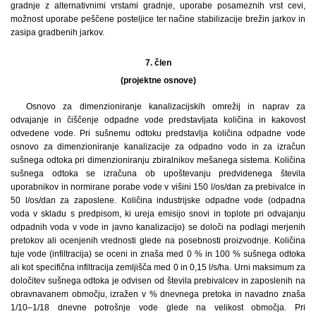
gradnje z alternativnimi vrstami gradnje, uporabe posameznih vrst cevi,
možnost uporabe peščene posteljice ter načine stabilizacije brežin jarkov in
zasipa gradbenih jarkov.
7. člen
(projektne osnove)
Osnovo za dimenzioniranje kanalizacijskih omrežij in naprav za
odvajanje in čiščenje odpadne vode predstavljata količina in kakovost
odvedene vode. Pri sušnemu odtoku predstavlja količina odpadne vode
osnovo za dimenzioniranje kanalizacije za odpadno vodo in za izračun
sušnega odtoka pri dimenzioniranju zbiralnikov mešanega sistema. Količina
sušnega odtoka se izračuna ob upoštevanju predvidenega števila
uporabnikov in normirane porabe vode v višini 150 l/os/dan za prebivalce in
50 l/os/dan za zaposlene. Količina industrijske odpadne vode (odpadna
voda v skladu s predpisom, ki ureja emisijo snovi in toplote pri odvajanju
odpadnih voda v vode in javno kanalizacijo) se določi na podlagi merjenih
pretokov ali ocenjenih vrednosti glede na posebnosti proizvodnje. Količina
tuje vode (infiltracija) se oceni in znaša med 0 % in 100 % sušnega odtoka
ali kot specifična infiltracija zemljišča med 0 in 0,15 l/s/ha. Urni maksimum za
določitev sušnega odtoka je odvisen od števila prebivalcev in zaposlenih na
obravnavanem območju, izražen v % dnevnega pretoka in navadno znaša
1/10–1/18 dnevne potrošnje vode glede na velikost območja. Pri