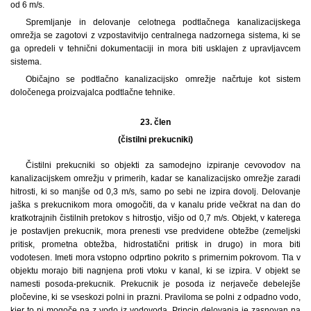
od 6 m/s.
Spremljanje in delovanje celotnega podtlačnega kanalizacijskega
omrežja se zagotovi z vzpostavitvijo centralnega nadzornega sistema, ki se
ga opredeli v tehnični dokumentaciji in mora biti usklajen z upravljavcem
sistema.
Običajno se podtlačno kanalizacijsko omrežje načrtuje kot sistem
določenega proizvajalca podtlačne tehnike.
23. člen
(čistilni prekucniki)
Čistilni prekucniki so objekti za samodejno izpiranje cevovodov na
kanalizacijskem omrežju v primerih, kadar se kanalizacijsko omrežje zaradi
hitrosti, ki so manjše od 0,3 m/s, samo po sebi ne izpira dovolj. Delovanje
jaška s prekucnikom mora omogočiti, da v kanalu pride večkrat na dan do
kratkotrajnih čistilnih pretokov s hitrostjo, višjo od 0,7 m/s. Objekt, v katerega
je postavljen prekucnik, mora prenesti vse predvidene obtežbe (zemeljski
pritisk, prometna obtežba, hidrostatični pritisk in drugo) in mora biti
vodotesen. Imeti mora vstopno odprtino pokrito s primernim pokrovom. Tla v
objektu morajo biti nagnjena proti vtoku v kanal, ki se izpira. V objekt se
namesti posoda-prekucnik. Prekucnik je posoda iz nerjaveče debelejše
pločevine, ki se vseskozi polni in prazni. Praviloma se polni z odpadno vodo,
kjer to ni mogoče pa z vodo iz vodovoda. Princip delovanja je zasnovan na