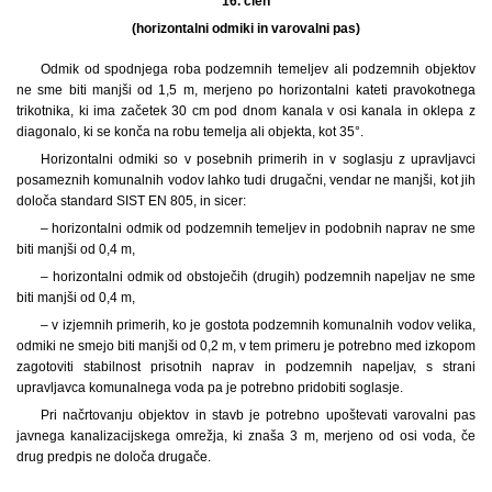
16. člen
(horizontalni odmiki in varovalni pas)
Odmik od spodnjega roba podzemnih temeljev ali podzemnih objektov
ne sme biti manjši od 1,5 m, merjeno po horizontalni kateti pravokotnega
trikotnika, ki ima začetek 30 cm pod dnom kanala v osi kanala in oklepa z
diagonalo, ki se konča na robu temelja ali objekta, kot 35°.
Horizontalni odmiki so v posebnih primerih in v soglasju z upravljavci
posameznih komunalnih vodov lahko tudi drugačni, vendar ne manjši, kot jih
določa standard SIST EN 805, in sicer:
– horizontalni odmik od podzemnih temeljev in podobnih naprav ne sme
biti manjši od 0,4 m,
– horizontalni odmik od obstoječih (drugih) podzemnih napeljav ne sme
biti manjši od 0,4 m,
– v izjemnih primerih, ko je gostota podzemnih komunalnih vodov velika,
odmiki ne smejo biti manjši od 0,2 m, v tem primeru je potrebno med izkopom
zagotoviti stabilnost prisotnih naprav in podzemnih napeljav, s strani
upravljavca komunalnega voda pa je potrebno pridobiti soglasje.
Pri načrtovanju objektov in stavb je potrebno upoštevati varovalni pas
javnega kanalizacijskega omrežja, ki znaša 3 m, merjeno od osi voda, če
drug predpis ne določa drugače.