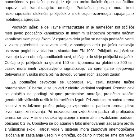
nameščeno v podtlačni postaji, iz nje pa preko tlačnih črpalk na čistilno
napravo ali kanalizacijsko omrežje. Podtlačna postaja mora imeti
nizkonapetostni električni priključek z možnostjo rezervnega napajanja iz
mobilnega agregata.
Podtlačni jašek je del javne infrastrukture in je nameščen kot stičišče
med javno podtlačno kanalizacijo in internim težnostnim oziroma tlačnim
kanalizacijskim priključkom. V zgornjem delu jaška se nahaja podtlačni ventil
z vsemi potrebnimi sestavnimi deli, v spodnjem delu pa jašek sestavlja
ustrezna poglobitev skladno s standardom EN 1091. Priključki na jašek se
izvedejo izven območja podtlačnih cevi, običajno do štirje priključki na jašek.
Običajno je priključek na globini 150 cm, izjemoma na globini do 200 cm.
Jašek mora imeti vzpostavljeno signalizacijo za spremljanje njegovega
delovanja in v jašku mora biti na dovodu vgrajen ročni zaporni zasun.
Za podtlačne cevovode se uporablja PE cevi, nazivne tlačne
obremenitve 10 barov, ki se jih vari z elektro varilnimi spojkami. Premeri cevi
se določijo na podlagi skupne prostornine omrežja, pretočnih količin,
geodetskih višinskih razlik in hidravličnih izgub. Pri zadostnem padcu terena
se cevi v vzdolžnem profilu polagajo vzporedno s padcem terena, plitvo
izven cone zmrzovanja. Pri nezadostnem vzdolžnem padcu ali protipadcu
terena se cevi v smeri odtoka vgrajujejo z minimalnim vzdolžnim padcem,
običajno 0,2 %. Upošteva se polaganje v tako imenovanem žagastem profilu
z višinskimi skoki. Hitrost vode v sistemu mora zagotoviti onemogočanje
izločanja in zastajanja usedlin v omrežju, običajno hitrost ne sme biti večja