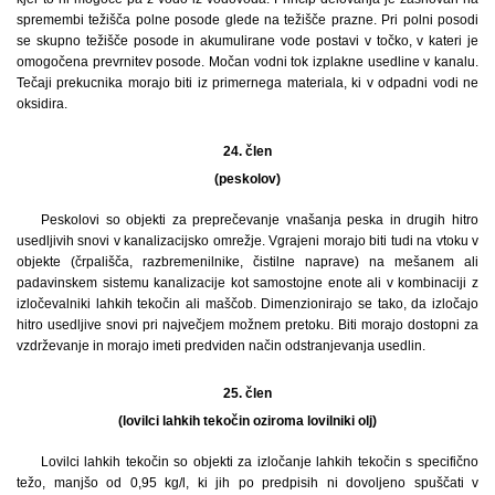
spremembi težišča polne posode glede na težišče prazne. Pri polni posodi
se skupno težišče posode in akumulirane vode postavi v točko, v kateri je
omogočena prevrnitev posode. Močan vodni tok izplakne usedline v kanalu.
Tečaji prekucnika morajo biti iz primernega materiala, ki v odpadni vodi ne
oksidira.
24. člen
(peskolov)
Peskolovi so objekti za preprečevanje vnašanja peska in drugih hitro
usedljivih snovi v kanalizacijsko omrežje. Vgrajeni morajo biti tudi na vtoku v
objekte (črpališča, razbremenilnike, čistilne naprave) na mešanem ali
padavinskem sistemu kanalizacije kot samostojne enote ali v kombinaciji z
izločevalniki lahkih tekočin ali maščob. Dimenzionirajo se tako, da izločajo
hitro usedljive snovi pri največjem možnem pretoku. Biti morajo dostopni za
vzdrževanje in morajo imeti predviden način odstranjevanja usedlin.
25. člen
(lovilci lahkih tekočin oziroma lovilniki olj)
Lovilci lahkih tekočin so objekti za izločanje lahkih tekočin s specifično
težo, manjšo od 0,95 kg/l, ki jih po predpisih ni dovoljeno spuščati v