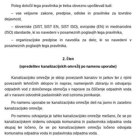
Poleg določil tega pravilnika je treba obvezno upoštevati tudi:
– vse veljavne zakone, predpise, odloke in pravilnike za tovrstno
dejavnost,
– slovenske (SIST, SIST EN, SIST ISO), evropske (EN) in mednarodne
(ISO) standarde, ki so navedeni v posameznih poglavjih tega pravilnika,
– organizacijske predpise in navodila za delo, ki so navedeni v
posameznih poglavjih tega pravilnika.
2. člen
(opredelitev kanalizacijskih omrežij po namenu uporabe)
Kanalizacijsko omrežje je sklop povezanih kanalov in jarkov ter z njimi
povezanih tehničnih sklopov in naprav, namenjenih zbiranju in odvajanju
odpadnih vod z določenega območja v naprave za čiščenje odpadnih voda
ali v naravni odvodnik padavinskih vod oziroma ponikanje.
Po namenu uporabe se kanalizacijsko omrežje deli na javno in zasebno
kanalizacijsko omrežje.
Po namenu odvajanja je lahko kanalizacijsko omrežje mešano, če se po
kanalizacijskem sistemu odvajata komunalna in padavinska odpadna voda
skupaj ter ločeno, če se po kanalizacijskem omrežju ločeno odvajata
komunalna odpadna voda in padavinska odpadna voda.