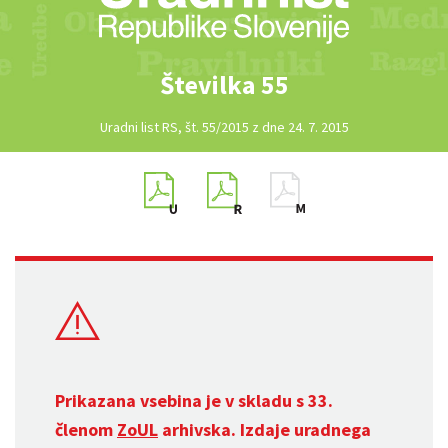
Številka 55
Uradni list RS, št. 55/2015 z dne 24. 7. 2015
Prikazana vsebina je v skladu s 33.
členom
ZoUL
arhivska. Izdaje uradnega