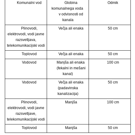
Komunalni vod
Globina
Odmik
komunalnega voda
v odvisnosti od
kanala
Plinovodi,
Večja ali enaka
50 cm
elektrovodi, vodi javne
razsvetljava,
telekomunikacijski vodi
Toplovod
Večja ali enaka
50 cm
Vodovod
Manjša ali enaka
100 cm
(fekalni in mešani
kanal)
Vodovod
Večja ali enaka
50 cm
(padavinska
kanalizacija)
Plinovodi,
Manjša
100 cm
elektrovodi, vodi javne
razsvetljave,
telekomunikacijski vodi
Toplovod
Manjša
50 cm