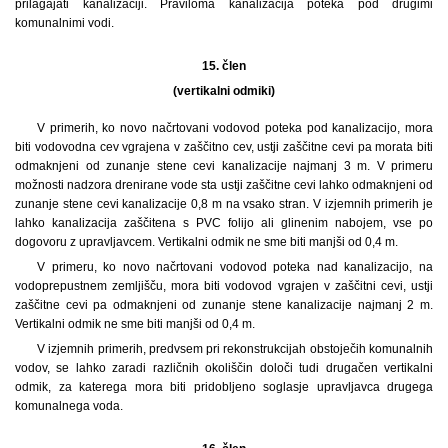
prilagajati kanalizaciji. Praviloma kanalizacija poteka pod drugimi
komunalnimi vodi.
15. člen
(vertikalni odmiki)
V primerih, ko novo načrtovani vodovod poteka pod kanalizacijo, mora
biti vodovodna cev vgrajena v zaščitno cev, ustji zaščitne cevi pa morata biti
odmaknjeni od zunanje stene cevi kanalizacije najmanj 3 m. V primeru
možnosti nadzora drenirane vode sta ustji zaščitne cevi lahko odmaknjeni od
zunanje stene cevi kanalizacije 0,8 m na vsako stran. V izjemnih primerih je
lahko kanalizacija zaščitena s PVC folijo ali glinenim nabojem, vse po
dogovoru z upravljavcem. Vertikalni odmik ne sme biti manjši od 0,4 m.
V primeru, ko novo načrtovani vodovod poteka nad kanalizacijo, na
vodoprepustnem zemljišču, mora biti vodovod vgrajen v zaščitni cevi, ustji
zaščitne cevi pa odmaknjeni od zunanje stene kanalizacije najmanj 2 m.
Vertikalni odmik ne sme biti manjši od 0,4 m.
V izjemnih primerih, predvsem pri rekonstrukcijah obstoječih komunalnih
vodov, se lahko zaradi različnih okoliščin določi tudi drugačen vertikalni
odmik, za katerega mora biti pridobljeno soglasje upravljavca drugega
komunalnega voda.