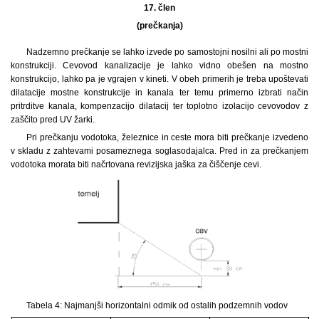
17. člen
(prečkanja)
Nadzemno prečkanje se lahko izvede po samostojni nosilni ali po mostni
konstrukciji. Cevovod kanalizacije je lahko vidno obešen na mostno
konstrukcijo, lahko pa je vgrajen v kineti. V obeh primerih je treba upoštevati
dilatacije mostne konstrukcije in kanala ter temu primerno izbrati način
pritrditve kanala, kompenzacijo dilatacij ter toplotno izolacijo cevovodov z
zaščito pred UV žarki.
Pri prečkanju vodotoka, železnice in ceste mora biti prečkanje izvedeno
v skladu z zahtevami posameznega soglasodajalca. Pred in za prečkanjem
vodotoka morata biti načrtovana revizijska jaška za čiščenje cevi.
Tabela 4: Najmanjši horizontalni odmik od ostalih podzemnih vodov