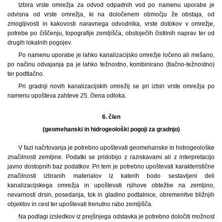
Izbira vrste omrežja za odvod odpadnih vod po namenu uporabe je
odvisna od vrste omrežja, ki na določenem območju že obstaja, od
zmogljivosti in kakovosti naravnega odvodnika, vrste dotokov v omrežje,
potrebe po čiščenju, topografije zemljišča, obstoječih čistilnih naprav ter od
drugih lokalnih pogojev.
Po namenu uporabe je lahko kanalizacijsko omrežje ločeno ali mešano,
po načinu odvajanja pa je lahko težnostno, kombinirano (tlačno-težnostno)
ter podtlačno.
Pri gradnji novih kanalizacijskih omrežij se pri izbiri vrste omrežja po
namenu upošteva zahteve 25. člena odloka.
6. člen
(geomehanski in hidrogeološki pogoji za gradnjo)
V fazi načrtovanja je potrebno upoštevati geomehanske in hidrogeološke
značilnosti zemljine. Podatki se pridobijo z raziskavami ali z interpretacijo
javno dostopnih baz podatkov. Pri tem je potrebno upoštevati karakteristične
značilnosti izbranih materialov iz katerih bodo sestavljeni deli
kanalizacijskega omrežja in upoštevati njihove obtežbe na zemljino,
nevarnosti drsin, posedanja, tok in gladino podtalnice, obremenitve bližnjih
objektov in cest ter upoštevati trenutno rabo zemljišča.
Na podlagi izsledkov iz prejšnjega odstavka je potrebno določiti možnost