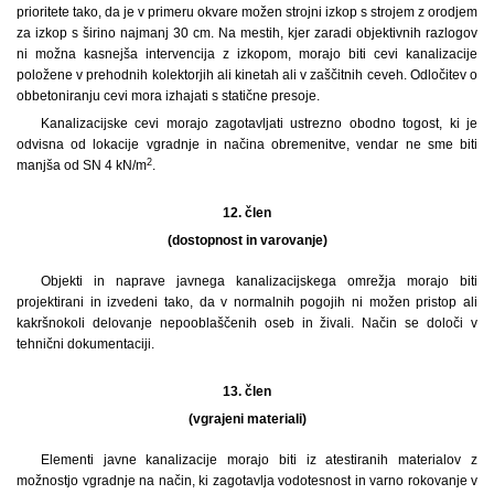
prioritete tako, da je v primeru okvare možen strojni izkop s strojem z orodjem
za izkop s širino najmanj 30 cm. Na mestih, kjer zaradi objektivnih razlogov
ni možna kasnejša intervencija z izkopom, morajo biti cevi kanalizacije
položene v prehodnih kolektorjih ali kinetah ali v zaščitnih ceveh. Odločitev o
obbetoniranju cevi mora izhajati s statične presoje.
Kanalizacijske cevi morajo zagotavljati ustrezno obodno togost, ki je
odvisna od lokacije vgradnje in načina obremenitve, vendar ne sme biti
2
manjša od SN 4 kN/m
.
12. člen
(dostopnost in varovanje)
Objekti in naprave javnega kanalizacijskega omrežja morajo biti
projektirani in izvedeni tako, da v normalnih pogojih ni možen pristop ali
kakršnokoli delovanje nepooblaščenih oseb in živali. Način se določi v
tehnični dokumentaciji.
13. člen
(vgrajeni materiali)
Elementi javne kanalizacije morajo biti iz atestiranih materialov z
možnostjo vgradnje na način, ki zagotavlja vodotesnost in varno rokovanje v