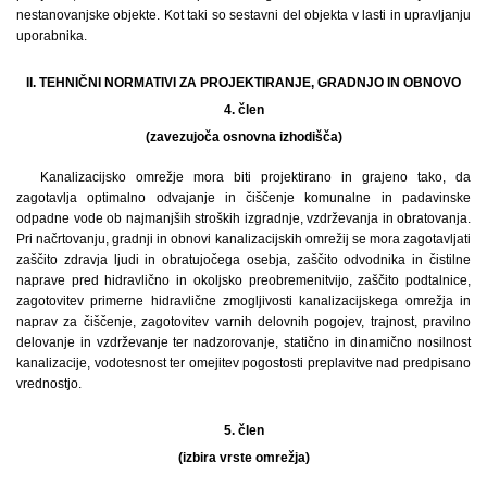
nestanovanjske objekte. Kot taki so sestavni del objekta v lasti in upravljanju
uporabnika.
II. TEHNIČNI NORMATIVI ZA PROJEKTIRANJE, GRADNJO IN OBNOVO
4. člen
(zavezujoča osnovna izhodišča)
Kanalizacijsko omrežje mora biti projektirano in grajeno tako, da
zagotavlja optimalno odvajanje in čiščenje komunalne in padavinske
odpadne vode ob najmanjših stroških izgradnje, vzdrževanja in obratovanja.
Pri načrtovanju, gradnji in obnovi kanalizacijskih omrežij se mora zagotavljati
zaščito zdravja ljudi in obratujočega osebja, zaščito odvodnika in čistilne
naprave pred hidravlično in okoljsko preobremenitvijo, zaščito podtalnice,
zagotovitev primerne hidravlične zmogljivosti kanalizacijskega omrežja in
naprav za čiščenje, zagotovitev varnih delovnih pogojev, trajnost, pravilno
delovanje in vzdrževanje ter nadzorovanje, statično in dinamično nosilnost
kanalizacije, vodotesnost ter omejitev pogostosti preplavitve nad predpisano
vrednostjo.
5. člen
(izbira vrste omrežja)