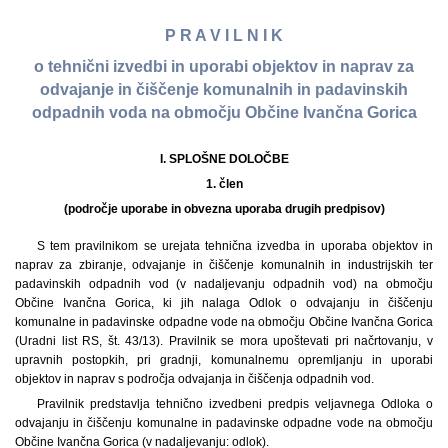
P R A V I L N I K
o tehnični izvedbi in uporabi objektov in naprav za
odvajanje in čiščenje komunalnih in padavinskih
odpadnih voda na območju Občine Ivančna Gorica
I. SPLOŠNE DOLOČBE
1. člen
(področje uporabe in obvezna uporaba drugih predpisov)
S tem pravilnikom se urejata tehnična izvedba in uporaba objektov in
naprav za zbiranje, odvajanje in čiščenje komunalnih in industrijskih ter
padavinskih odpadnih vod (v nadaljevanju odpadnih vod) na območju
Občine Ivančna Gorica, ki jih nalaga Odlok o odvajanju in čiščenju
komunalne in padavinske odpadne vode na območju Občine Ivančna Gorica
(Uradni list RS, št. 43/13). Pravilnik se mora upoštevati pri načrtovanju, v
upravnih postopkih, pri gradnji, komunalnemu opremljanju in uporabi
objektov in naprav s področja odvajanja in čiščenja odpadnih vod.
Pravilnik predstavlja tehnično izvedbeni predpis veljavnega Odloka o
odvajanju in čiščenju komunalne in padavinske odpadne vode na območju
Občine Ivančna Gorica (v nadaljevanju: odlok).