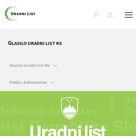
G
LASILO URADNI LIST RS
Glasilo Uradni list RS
Preklic dokumentov