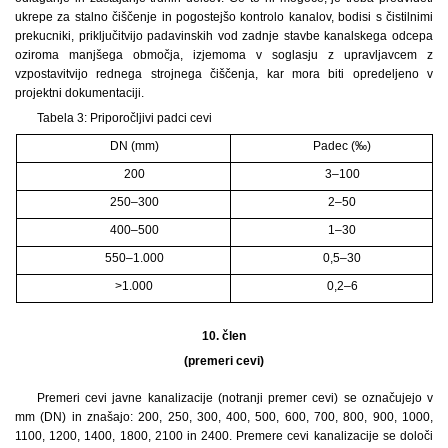
ukrepe za stalno čiščenje in pogostejšo kontrolo kanalov, bodisi s čistilnimi
prekucniki, priključitvijo padavinskih vod zadnje stavbe kanalskega odcepa
oziroma manjšega območja, izjemoma v soglasju z upravljavcem z
vzpostavitvijo rednega strojnega čiščenja, kar mora biti opredeljeno v
projektni dokumentaciji.
Tabela 3: Priporočljivi padci cevi
DN (mm)
Padec (‰)
200
3–100
250–300
2–50
400–500
1–30
550–1.000
0,5–30
>1.000
0,2–6
10. člen
(premeri cevi)
Premeri cevi javne kanalizacije (notranji premer cevi) se označujejo v
mm (DN) in znašajo: 200, 250, 300, 400, 500, 600, 700, 800, 900, 1000,
1100, 1200, 1400, 1800, 2100 in 2400. Premere cevi kanalizacije se določi