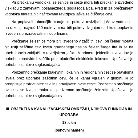
Pri prečkanju vodotoka, železnice in ceste mora biti prečkanje izvedeno
v skladu z zahtevami posameznega soglasodajalca. Pred in za prečkanjem
vodotoka morata biti načrtovana revizijska jaška za čiščenje cevi.
Na poplavnih območjih morajo biti pokrovi revizijskih jaškov vodotesni,
na razdalji največ 150 metrov mora biti pokrov dvignjen nad koto poplav in
izveden s prezračevalnimi odprtinami.
Prečkanje železnice mora biti izvedeno v zaščitni cevi, pri čemer morata
biti ustji zaščitne cevi izven gradbenega nasipa železniškega tira in se na
obeh koncih zaključiti v revizijskem jašku. V primeru jeklenih cevovodov je
potrebno predvideti zaščito proti blodečim električnim tokovom. Upoštevati je
potrebno zahteve soglasodajalca.
Podzemno prečkanje krajevnih, lokalnih in regionalnih cest se praviloma
izvaja brez uporabe zaščitnih cevi, če je kanal vgrajen v globini, ki jo
predpisuje proizvajalec cevi in upravljavec javne ceste. Podzemno prečkanje
avtocest se izvaja enako kot podzemno prečkanje železnic. Upoštevati je
potrebno zahteve soglasodajalcev.
III. OBJEKTI NA KANALIZACIJSKEM OMREŽJU, NJIHOVA FUNKCIJA IN
UPORABA
18. člen
(osnovni namen)