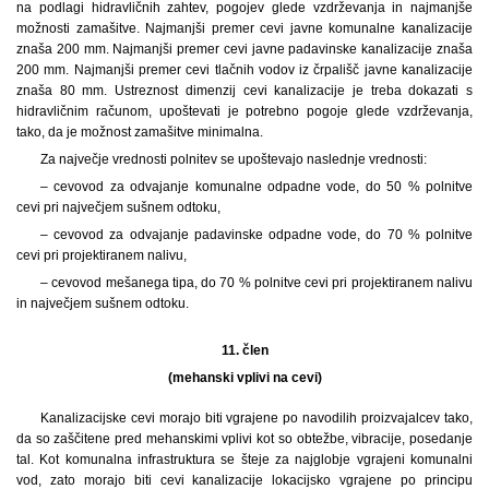
na podlagi hidravličnih zahtev, pogojev glede vzdrževanja in najmanjše
možnosti zamašitve. Najmanjši premer cevi javne komunalne kanalizacije
znaša 200 mm. Najmanjši premer cevi javne padavinske kanalizacije znaša
200 mm. Najmanjši premer cevi tlačnih vodov iz črpališč javne kanalizacije
znaša 80 mm. Ustreznost dimenzij cevi kanalizacije je treba dokazati s
hidravličnim računom, upoštevati je potrebno pogoje glede vzdrževanja,
tako, da je možnost zamašitve minimalna.
Za največje vrednosti polnitev se upoštevajo naslednje vrednosti:
– cevovod za odvajanje komunalne odpadne vode, do 50 % polnitve
cevi pri največjem sušnem odtoku,
– cevovod za odvajanje padavinske odpadne vode, do 70 % polnitve
cevi pri projektiranem nalivu,
– cevovod mešanega tipa, do 70 % polnitve cevi pri projektiranem nalivu
in največjem sušnem odtoku.
11. člen
(mehanski vplivi na cevi)
Kanalizacijske cevi morajo biti vgrajene po navodilih proizvajalcev tako,
da so zaščitene pred mehanskimi vplivi kot so obtežbe, vibracije, posedanje
tal. Kot komunalna infrastruktura se šteje za najglobje vgrajeni komunalni
vod, zato morajo biti cevi kanalizacije lokacijsko vgrajene po principu