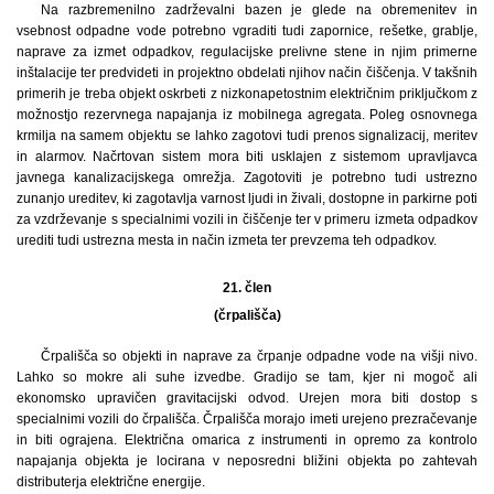
Na razbremenilno zadrževalni bazen je glede na obremenitev in
vsebnost odpadne vode potrebno vgraditi tudi zapornice, rešetke, grablje,
naprave za izmet odpadkov, regulacijske prelivne stene in njim primerne
inštalacije ter predvideti in projektno obdelati njihov način čiščenja. V takšnih
primerih je treba objekt oskrbeti z nizkonapetostnim električnim priključkom z
možnostjo rezervnega napajanja iz mobilnega agregata. Poleg osnovnega
krmilja na samem objektu se lahko zagotovi tudi prenos signalizacij, meritev
in alarmov. Načrtovan sistem mora biti usklajen z sistemom upravljavca
javnega kanalizacijskega omrežja. Zagotoviti je potrebno tudi ustrezno
zunanjo ureditev, ki zagotavlja varnost ljudi in živali, dostopne in parkirne poti
za vzdrževanje s specialnimi vozili in čiščenje ter v primeru izmeta odpadkov
urediti tudi ustrezna mesta in način izmeta ter prevzema teh odpadkov.
21. člen
(črpališča)
Črpališča so objekti in naprave za črpanje odpadne vode na višji nivo.
Lahko so mokre ali suhe izvedbe. Gradijo se tam, kjer ni mogoč ali
ekonomsko upravičen gravitacijski odvod. Urejen mora biti dostop s
specialnimi vozili do črpališča. Črpališča morajo imeti urejeno prezračevanje
in biti ograjena. Električna omarica z instrumenti in opremo za kontrolo
napajanja objekta je locirana v neposredni bližini objekta po zahtevah
distributerja električne energije.