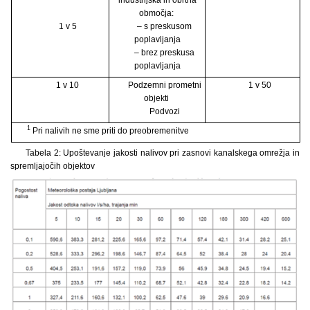
območja:
1 v 5
– s preskusom
poplavljanja
– brez preskusa
poplavljanja
1 v 10
Podzemni prometni
1 v 50
objekti
Podvozi
1
Pri nalivih ne sme priti do preobremenitve
Tabela 2: Upoštevanje jakosti nalivov pri zasnovi kanalskega omrežja in
spremljajočih objektov