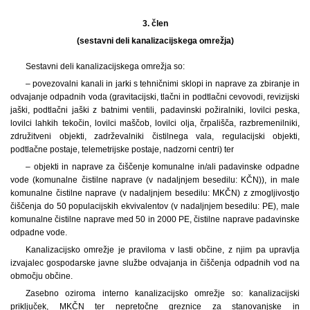
3. člen
(sestavni deli kanalizacijskega omrežja)
Sestavni deli kanalizacijskega omrežja so:
– povezovalni kanali in jarki s tehničnimi sklopi in naprave za zbiranje in
odvajanje odpadnih voda (gravitacijski, tlačni in podtlačni cevovodi, revizijski
jaški, podtlačni jaški z batnimi ventili, padavinski požiralniki, lovilci peska,
lovilci lahkih tekočin, lovilci maščob, lovilci olja, črpališča, razbremenilniki,
združitveni objekti, zadrževalniki čistilnega vala, regulacijski objekti,
podtlačne postaje, telemetrijske postaje, nadzorni centri) ter
– objekti in naprave za čiščenje komunalne in/ali padavinske odpadne
vode (komunalne čistilne naprave (v nadaljnjem besedilu: KČN)), in male
komunalne čistilne naprave (v nadaljnjem besedilu: MKČN) z zmogljivostjo
čiščenja do 50 populacijskih ekvivalentov (v nadaljnjem besedilu: PE), male
komunalne čistilne naprave med 50 in 2000 PE, čistilne naprave padavinske
odpadne vode.
Kanalizacijsko omrežje je praviloma v lasti občine, z njim pa upravlja
izvajalec gospodarske javne službe odvajanja in čiščenja odpadnih vod na
območju občine.
Zasebno oziroma interno kanalizacijsko omrežje so: kanalizacijski
priključek, MKČN ter nepretočne greznice za stanovanjske in