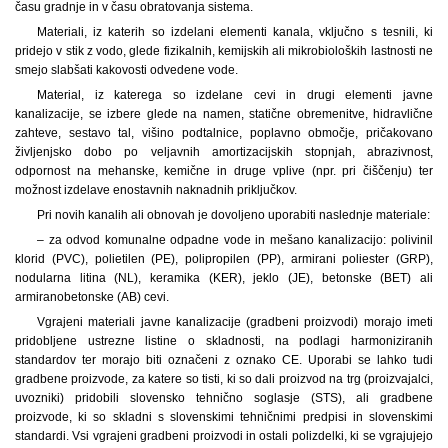
času gradnje in v času obratovanja sistema.
Materiali, iz katerih so izdelani elementi kanala, vključno s tesnili, ki
pridejo v stik z vodo, glede fizikalnih, kemijskih ali mikrobioloških lastnosti ne
smejo slabšati kakovosti odvedene vode.
Material, iz katerega so izdelane cevi in drugi elementi javne
kanalizacije, se izbere glede na namen, statične obremenitve, hidravlične
zahteve, sestavo tal, višino podtalnice, poplavno območje, pričakovano
življenjsko dobo po veljavnih amortizacijskih stopnjah, abrazivnost,
odpornost na mehanske, kemične in druge vplive (npr. pri čiščenju) ter
možnost izdelave enostavnih naknadnih priključkov.
Pri novih kanalih ali obnovah je dovoljeno uporabiti naslednje materiale:
– za odvod komunalne odpadne vode in mešano kanalizacijo: polivinil
klorid (PVC), polietilen (PE), polipropilen (PP), armirani poliester (GRP),
nodularna litina (NL), keramika (KER), jeklo (JE), betonske (BET) ali
armiranobetonske (AB) cevi.
Vgrajeni materiali javne kanalizacije (gradbeni proizvodi) morajo imeti
pridobljene ustrezne listine o skladnosti, na podlagi harmoniziranih
standardov ter morajo biti označeni z oznako CE. Uporabi se lahko tudi
gradbene proizvode, za katere so tisti, ki so dali proizvod na trg (proizvajalci,
uvozniki) pridobili slovensko tehnično soglasje (STS), ali gradbene
proizvode, ki so skladni s slovenskimi tehničnimi predpisi in slovenskimi
standardi. Vsi vgrajeni gradbeni proizvodi in ostali polizdelki, ki se vgrajujejo