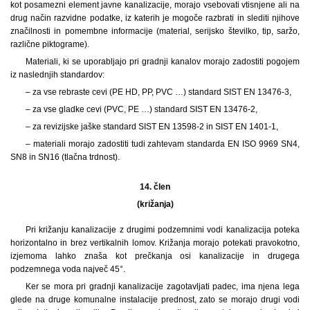
kot posamezni element javne kanalizacije, morajo vsebovati vtisnjene ali na
drug način razvidne podatke, iz katerih je mogoče razbrati in slediti njihove
značilnosti in pomembne informacije (material, serijsko številko, tip, saržo,
različne piktograme).
Materiali, ki se uporabljajo pri gradnji kanalov morajo zadostiti pogojem
iz naslednjih standardov:
– za vse rebraste cevi (PE HD, PP, PVC …) standard SIST EN 13476-3,
– za vse gladke cevi (PVC, PE …) standard SIST EN 13476-2,
– za revizijske jaške standard SIST EN 13598-2 in SIST EN 1401-1,
– materiali morajo zadostiti tudi zahtevam standarda EN ISO 9969 SN4,
SN8 in SN16 (tlačna trdnost).
14. člen
(križanja)
Pri križanju kanalizacije z drugimi podzemnimi vodi kanalizacija poteka
horizontalno in brez vertikalnih lomov. Križanja morajo potekati pravokotno,
izjemoma lahko znaša kot prečkanja osi kanalizacije in drugega
podzemnega voda največ 45°.
Ker se mora pri gradnji kanalizacije zagotavljati padec, ima njena lega
glede na druge komunalne instalacije prednost, zato se morajo drugi vodi