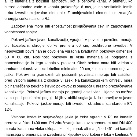
ali iz materiala z boljšimi lastnostmi, kot je osnovni kanal. V primeru, ko
hitrosti odpadne vode v kanalu prekoračijo 6 m/s, je na vertikalnih lomih
treba izvesti umirjevalne elemente. Z umirjevalnimi elementi se zmanjša
energija curka na stene RJ.
Zagotovljena mora biti enostavnost priključevanja cevi in zagotovljena
vodotesnost spojev.
Pokrovi jaškov javne kanalizacije, vgrajeni v povozne površine, morajo
biti litoželezni, okrogle oblike premera 60 cm, protihrupne izvedbe. V
nepovoznih površinah je dovoljena vgradnja kvadratnih pokrovov dimenzije
60 × 60 cm. Nosilnost pokrovov in vrsta materiala je pogojena z
namembnostjo in lego kanala v prostoru. Okvir betona mora biti vdelan v
armiranobetonski venec debeline minimalno 20 cm, ki ne sme obremenjevati
jaška. Pokrovi na gramoznih ali peščenih površinah morajo biti zaščiteni
pred vsipom materiala z okolice v jašek. Na kanalizacijskem omrežju mora
biti nameščeno tolikšno število pokrovov, ki omogoča ustrezno prezračevanje
kanalizacije. Pokrovi jaškov morajo po gradnji ostati vidni. Izjeme so možne
samo pod posebnimi pogoji, ki jih v obliki soglasja izda upravljavec javne
kanalizacije. Pokrovi jaškov morajo biti izvedeni skladno s standardom EN
124.
Vstopne lestve iz nerjavečega jekla je treba vgraditi v RJ na kanalih
prereza več kot 1400 mm. Pri združevanju kanalov s premerom nad DN 400
morata kanala na vtoku oklepati kot, ki je enak ali manjši od 45°, pri kanalih
manjšega premera pa je izvedena priključitev pod kotom v loku v koritnici. V