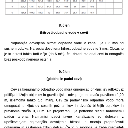
8. člen
(hitrosti odpadne vode v cevi)
Najmanjša dovoljena hitrost odpadne vode v kanalu je 0,3 m/s pri
sušnem odtoku. Največja dovoljena hitrost odpadne vode je 3 m/s. Občasno
je ta hitrost lahko tudi višja (do 6 m/s), če izbrani material cevi to omogoča
brez poškodb njenega ostenja.
9. člen
(globine in padci cevi)
Cev za komunalno odpadno vodo mora omogočati priključitev odtokov iz
pritličja bližnjih objektov in gravitacijsko odvajanje ter znaša praviloma 1,20
m, izjemoma lahko tudi manj. Cev za padavinsko odpadno vodo mora
omogočati priključitev cestnih požiralnikov in dvorišč bližnjih objektov in
praviloma znaša 0,80 m. Pri projektiranju je potrebno slediti naravnemu
padcu terena. Najmanjši padci javne kanalizacije so določeni z
upoštevanjem najmanjših dovoljenih hitrosti in morajo preprečevati
odlaganje in zastajanje trdnih delcev. Če to ni mogoče, je treba predvideti