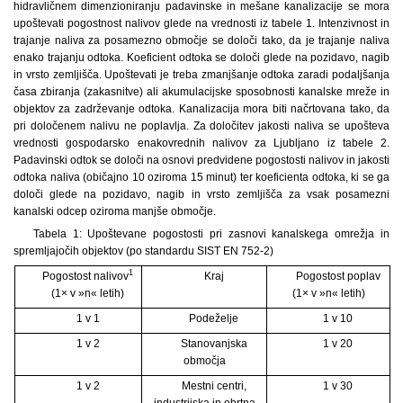
hidravličnem dimenzioniranju padavinske in mešane kanalizacije se mora
upoštevati pogostnost nalivov glede na vrednosti iz tabele 1. Intenzivnost in
trajanje naliva za posamezno območje se določi tako, da je trajanje naliva
enako trajanju odtoka. Koeficient odtoka se določi glede na pozidavo, nagib
in vrsto zemljišča. Upoštevati je treba zmanjšanje odtoka zaradi podaljšanja
časa zbiranja (zakasnitve) ali akumulacijske sposobnosti kanalske mreže in
objektov za zadrževanje odtoka. Kanalizacija mora biti načrtovana tako, da
pri določenem nalivu ne poplavlja. Za določitev jakosti naliva se upošteva
vrednosti gospodarsko enakovrednih nalivov za Ljubljano iz tabele 2.
Padavinski odtok se določi na osnovi predvidene pogostosti nalivov in jakosti
odtoka naliva (običajno 10 oziroma 15 minut) ter koeficienta odtoka, ki se ga
določi glede na pozidavo, nagib in vrsto zemljišča za vsak posamezni
kanalski odcep oziroma manjše območje.
Tabela 1: Upoštevane pogostosti pri zasnovi kanalskega omrežja in
spremljajočih objektov (po standardu SIST EN 752-2)
1
Pogostost nalivov
Kraj
Pogostost poplav
(1× v »n« letih)
(1× v »n« letih)
1 v 1
Podeželje
1 v 10
1 v 2
Stanovanjska
1 v 20
območja
1 v 2
Mestni centri,
1 v 30
industrijska in obrtna