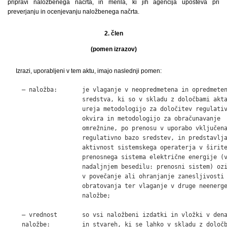
pripravi naložbenega načrta, in merila, ki jih agencija upošteva pri
preverjanju in ocenjevanju naložbenega načrta.
2. člen
(pomen izrazov)
Izrazi, uporabljeni v tem aktu, imajo naslednji pomen:
    – naložba:       je vlaganje v neopredmetena in opredmeten
                     sredstva, ki so v skladu z določbami akta
                     ureja metodologijo za določitev regulativ
                     okvira in metodologijo za obračunavanje

                     omrežnine, po prenosu v uporabo vključena
                     regulativno bazo sredstev, in predstavlja
                     aktivnost sistemskega operaterja v širite
                     prenosnega sistema električne energije (v
                     nadaljnjem besedilu: prenosni sistem) ozi
                     v povečanje ali ohranjanje zanesljivosti

                     obratovanja ter vlaganje v druge neenerge
                     naložbe;

    – vrednost       so vsi naložbeni izdatki in vložki v dena
    naložbe:         in stvareh, ki se lahko v skladu z določb