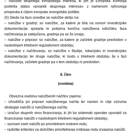
– naložbe skupnega evropskega interesa, ki jim je Evropska Komisija
podelila status »projekti skupnega interesa« z namenom njihovega
prispevka k ciljem evropske energetske politike.
(5) Glede na fazo izvedbe se naložbe delijo na:
– naložbe v gradnji: so naložbe, za katere je bila na osnovi investicijske
dokumentacije sprejeta in potrjena končna naložbena odločitev, faza
načrtovanja je zaključena, gradnja pa se že izvaja;
– naložbe v pripravi: so naložbe, za katere je začetek gradnje predviden v
naslednjem triletnem regulativnem obdobju;
– naložbe v načrtovanju: so naložbe v študije, lokacijsko in investicijsko
dokumentacijo ter druge naložbe, ki bodo v triletnem obdobju še v fazi
načrtovanja, začetek gradnje pa v tem obdobju ni predviden.
8. člen
(vsebina)
Obvezna vsebina naložbenih načrtov zajema:
– izhodišča pri pripravi naložbenega načrta ter namen in cilje oziroma
strategije naložb iz naložbenega načrta;
– izračun skupnih virov financiranja, ki jih bo sistemski operater uporabil za
financiranje naložb v naslednjem triletnem regulativnem obdobju;
– seznam vseh naložb po prioritetnem vrstnem redu;
– razkritje kriterijev za določitev prioritetnega vrstnega reda izvajanja naložb;