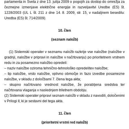
parlamenta in Sveta z dne 13. julija 2009 o pogojih za dostop do omrežja za
čezmejne izmenjave električne energije in razveljavitvi Uredbe (ES) št.
1228/2003 (UL L št. 211 z dne 14. 8. 2009, str. 15, v nadaljnem besedilu:
Uredba (ES) št. 714/2009).
10. člen
(seznam naložb)
(1) Sistemski operater v seznamu naložb razkrije vse naložbe (naložbe v
gradnji, naložbe v pripravi in naložbe v načrtovanju) po prioritetnem vrstnem
redu in za posamezno naložbo opredeli:
– naziv naložbe oziroma tehnično-tehnološko opredelitev naložbe;
– tip naložbe, vrsto naložbe, vplivno območje in fazo izvedbe posamezne
naložbe, v skladu z določbami 7. člena tega akta;
– skupno načrtovano vrednost naložbe, že porabljena sredstva ter
načrtovana vlaganja v naslednjem triletnem obdobju.
(2) Sistemski operater pripravi seznam naložb v skladu z navodili, določenimi
v Prilogi II, ki je sestavni del tega akta.
11. člen
(prioritetni vrstni red naložb)