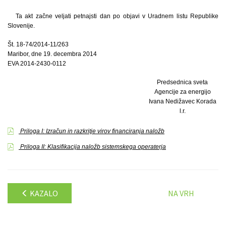
Ta akt začne veljati petnajsti dan po objavi v Uradnem listu Republike
Slovenije.
Št. 18-74/2014-11/263
Maribor, dne 19. decembra 2014
EVA 2014-2430-0112
Predsednica sveta
Agencije za energijo
Ivana Nedižavec Korada
l.r.
Priloga I: Izračun in razkritje virov financiranja naložb
Priloga II: Klasifikacija naložb sistemskega operaterja
KAZALO
NA VRH