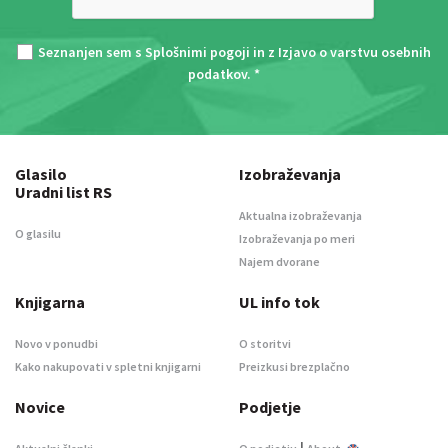
Seznanjen sem s
Splošnimi pogoji
in z
Izjavo o varstvu osebnih
podatkov
. *
Glasilo
Izobraževanja
Uradni list RS
Aktualna izobraževanja
O glasilu
Izobraževanja po meri
Najem dvorane
Knjigarna
UL info tok
Novo v ponudbi
O storitvi
Kako nakupovati v spletni knjigarni
Preizkusi brezplačno
Novice
Podjetje
|