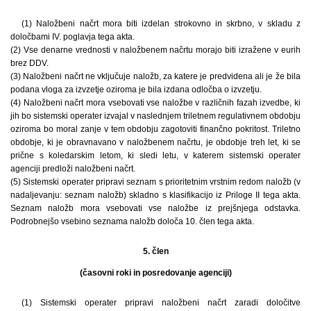
(1) Naložbeni načrt mora biti izdelan strokovno in skrbno, v skladu z
določbami IV. poglavja tega akta.
(2) Vse denarne vrednosti v naložbenem načrtu morajo biti izražene v eurih
brez DDV.
(3) Naložbeni načrt ne vključuje naložb, za katere je predvidena ali je že bila
podana vloga za izvzetje oziroma je bila izdana odločba o izvzetju.
(4) Naložbeni načrt mora vsebovati vse naložbe v različnih fazah izvedbe, ki
jih bo sistemski operater izvajal v naslednjem triletnem regulativnem obdobju
oziroma bo moral zanje v tem obdobju zagotoviti finančno pokritost. Triletno
obdobje, ki je obravnavano v naložbenem načrtu, je obdobje treh let, ki se
prične s koledarskim letom, ki sledi letu, v katerem sistemski operater
agenciji predloži naložbeni načrt.
(5) Sistemski operater pripravi seznam s prioritetnim vrstnim redom naložb (v
nadaljevanju: seznam naložb) skladno s klasifikacijo iz Priloge II tega akta.
Seznam naložb mora vsebovati vse naložbe iz prejšnjega odstavka.
Podrobnejšo vsebino seznama naložb določa 10. člen tega akta.
5. člen
(časovni roki in posredovanje agenciji)
(1) Sistemski operater pripravi naložbeni načrt zaradi določitve