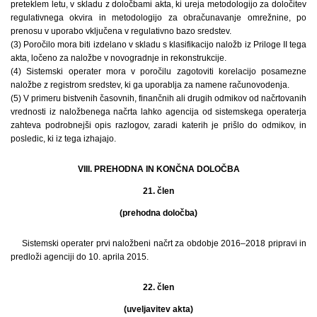
preteklem letu, v skladu z določbami akta, ki ureja metodologijo za določitev
regulativnega okvira in metodologijo za obračunavanje omrežnine, po
prenosu v uporabo vključena v regulativno bazo sredstev.
(3) Poročilo mora biti izdelano v skladu s klasifikacijo naložb iz Priloge II tega
akta, ločeno za naložbe v novogradnje in rekonstrukcije.
(4) Sistemski operater mora v poročilu zagotoviti korelacijo posamezne
naložbe z registrom sredstev, ki ga uporablja za namene računovodenja.
(5) V primeru bistvenih časovnih, finančnih ali drugih odmikov od načrtovanih
vrednosti iz naložbenega načrta lahko agencija od sistemskega operaterja
zahteva podrobnejši opis razlogov, zaradi katerih je prišlo do odmikov, in
posledic, ki iz tega izhajajo.
VIII. PREHODNA IN KONČNA DOLOČBA
21. člen
(prehodna določba)
Sistemski operater prvi naložbeni načrt za obdobje 2016–2018 pripravi in
predloži agenciji do 10. aprila 2015.
22. člen
(uveljavitev akta)