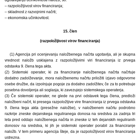
– razpoložljivost virov financiranja;
– skladnost z razvojnimi načrti;
– ekonomska učinkovitost.
15. člen
(razpoložljivost virov financiranja)
(1) Agencija pri ocenjevanju naložbenega načrta ugotavlja, ali je skupna
vrednost naložb usklajena z razpoložljivimi viri financiranja iz prvega
odstavka 9. člena tega akta.
(2) Sistemski operater, ki za financiranje naložbenega načrta načrtuje
dodatno zadolževanje, mora naložbenemu načrtu priložiti izjavo odgovorne
osebe družbe, da izpolnjuje pogoje za dodatno zadolžitev, če za to potrebuje
posebna dovoljenja ali soglasja, ki zavezujejo sistemskega operaterja.
(3) Če sistemski operater, ne glede na prvi odstavek tega člena, predloži
naložbeni načrt, ki presega razpoložljive vire financiranja iz prvega odstavka
9. člena tega akta (presežne naložbe), v naložbenem načrtu podrobno
razkrije zneske dejanskega reguliranega donosa na sredstva za zadnja tri
leta pred oddajo naložbenega načrta in zneske iz teh dejanskih reguliranih
donosov na sredstva, ki jih je sistemski operater porabil za financiranje
naložb. V tem primeru agencija šteje, da je razpoložljivost virov financiranja
ustrezna.