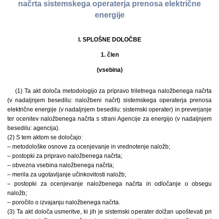
načrta sistemskega operaterja prenosa električne
energije
I. SPLOŠNE DOLOČBE
1. člen
(vsebina)
(1) Ta akt določa metodologijo za pripravo triletnega naložbenega načrta
(v nadaljnjem besedilu: naložbeni načrt) sistemskega operaterja prenosa
električne energije (v nadaljnjem besedilu: sistemski operater) in preverjanje
ter ocenitev naložbenega načrta s strani Agencije za energijo (v nadaljnjem
besedilu: agencija).
(2) S tem aktom se določajo:
– metodološke osnove za ocenjevanje in vrednotenje naložb;
– postopki za pripravo naložbenega načrta;
– obvezna vsebina naložbenega načrta;
– merila za ugotavljanje učinkovitosti naložb;
– postopki za ocenjevanje naložbenega načrta in odločanje o obsegu
naložb;
– poročilo o izvajanju naložbenega načrta.
(3) Ta akt določa usmeritve, ki jih je sistemski operater dolžan upoštevati pri