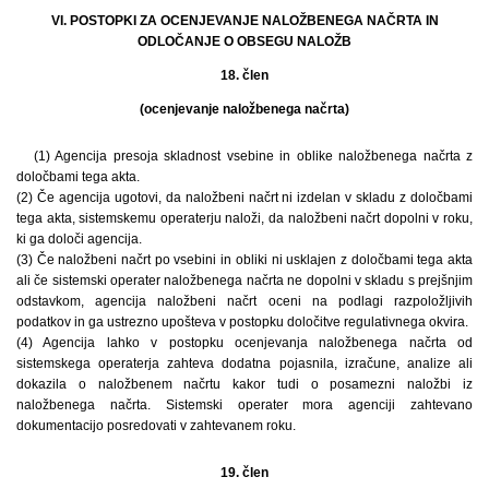
VI. POSTOPKI ZA OCENJEVANJE NALOŽBENEGA NAČRTA IN
ODLOČANJE O OBSEGU NALOŽB
18. člen
(ocenjevanje naložbenega načrta)
(1) Agencija presoja skladnost vsebine in oblike naložbenega načrta z
določbami tega akta.
(2) Če agencija ugotovi, da naložbeni načrt ni izdelan v skladu z določbami
tega akta, sistemskemu operaterju naloži, da naložbeni načrt dopolni v roku,
ki ga določi agencija.
(3) Če naložbeni načrt po vsebini in obliki ni usklajen z določbami tega akta
ali če sistemski operater naložbenega načrta ne dopolni v skladu s prejšnjim
odstavkom, agencija naložbeni načrt oceni na podlagi razpoložljivih
podatkov in ga ustrezno upošteva v postopku določitve regulativnega okvira.
(4) Agencija lahko v postopku ocenjevanja naložbenega načrta od
sistemskega operaterja zahteva dodatna pojasnila, izračune, analize ali
dokazila o naložbenem načrtu kakor tudi o posamezni naložbi iz
naložbenega načrta. Sistemski operater mora agenciji zahtevano
dokumentacijo posredovati v zahtevanem roku.
19. člen