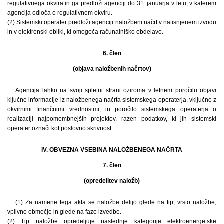
regulativnega okvira in ga predloži agenciji do 31. januarja v letu, v katerem
agencija odloča o regulativnem okviru.
(2) Sistemski operater predloži agenciji naložbeni načrt v natisnjenem izvodu
in v elektronski obliki, ki omogoča računalniško obdelavo.
6. člen
(objava naložbenih načrtov)
Agencija lahko na svoji spletni strani oziroma v letnem poročilu objavi
ključne informacije iz naložbenega načrta sistemskega operaterja, vključno z
okvirnimi finančnimi vrednostmi, in poročilo sistemskega operaterja o
realizaciji najpomembnejših projektov, razen podatkov, ki jih sistemski
operater označi kot poslovno skrivnost.
IV. OBVEZNA VSEBINA NALOŽBENEGA NAČRTA
7. člen
(opredelitev naložb)
(1) Za namene tega akta se naložbe delijo glede na tip, vrsto naložbe,
vplivno območje in glede na fazo izvedbe.
(2) Tip naložbe opredeljuje naslednje kategorije elektroenergetske