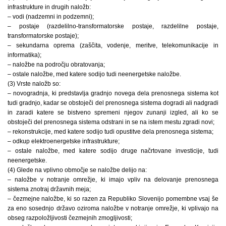
infrastrukture in drugih naložb:
– vodi (nadzemni in podzemni);
– postaje (razdelilno-transformatorske postaje, razdelilne postaje,
transformatorske postaje);
– sekundarna oprema (zaščita, vodenje, meritve, telekomunikacije in
informatika);
– naložbe na področju obratovanja;
– ostale naložbe, med katere sodijo tudi neenergetske naložbe.
(3) Vrste naložb so:
– novogradnja, ki predstavlja gradnjo novega dela prenosnega sistema kot
tudi gradnjo, kadar se obstoječi del prenosnega sistema dogradi ali nadgradi
in zaradi katere se bistveno spremeni njegov zunanji izgled, ali ko se
obstoječi del prenosnega sistema odstrani in se na istem mestu zgradi novi;
– rekonstrukcije, med katere sodijo tudi opustitve dela prenosnega sistema;
– odkup elektroenergetske infrastrukture;
– ostale naložbe, med katere sodijo druge načrtovane investicije, tudi
neenergetske.
(4) Glede na vplivno območje se naložbe delijo na:
– naložbe v notranje omrežje, ki imajo vpliv na delovanje prenosnega
sistema znotraj državnih meja;
– čezmejne naložbe, ki so razen za Republiko Slovenijo pomembne vsaj še
za eno sosednjo državo oziroma naložbe v notranje omrežje, ki vplivajo na
obseg razpoložljivosti čezmejnih zmogljivosti;