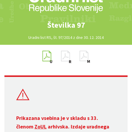
Številka 97
Uradni list RS, št. 97/2014 z dne 30. 12. 2014
Prikazana vsebina je v skladu s 33.
členom
ZoUL
arhivska. Izdaje uradnega