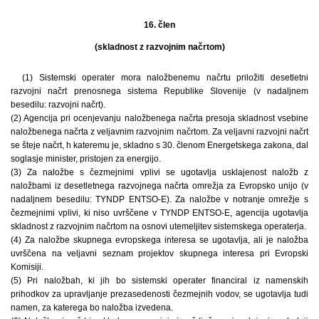
16. člen
(skladnost z razvojnim načrtom)
(1) Sistemski operater mora naložbenemu načrtu priložiti desetletni
razvojni načrt prenosnega sistema Republike Slovenije (v nadaljnem
besedilu: razvojni načrt).
(2) Agencija pri ocenjevanju naložbenega načrta presoja skladnost vsebine
naložbenega načrta z veljavnim razvojnim načrtom. Za veljavni razvojni načrt
se šteje načrt, h kateremu je, skladno s 30. členom Energetskega zakona, dal
soglasje minister, pristojen za energijo.
(3) Za naložbe s čezmejnimi vplivi se ugotavlja usklajenost naložb z
naložbami iz desetletnega razvojnega načrta omrežja za Evropsko unijo (v
nadaljnem besedilu: TYNDP ENTSO-E). Za naložbe v notranje omrežje s
čezmejnimi vplivi, ki niso uvrščene v TYNDP ENTSO-E, agencija ugotavlja
skladnost z razvojnim načrtom na osnovi utemeljitev sistemskega operaterja.
(4) Za naložbe skupnega evropskega interesa se ugotavlja, ali je naložba
uvrščena na veljavni seznam projektov skupnega interesa pri Evropski
Komisiji.
(5) Pri naložbah, ki jih bo sistemski operater financiral iz namenskih
prihodkov za upravljanje prezasedenosti čezmejnih vodov, se ugotavlja tudi
namen, za katerega bo naložba izvedena.