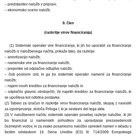
– predstavitev naložb v pripravi;
– ekonomsko oceno naložb.
9. člen
(razkritje virov financiranja)
(1) Sistemski operater vire financiranja, ki jih bo uporabil za financiranje
naložb iz naložbenega načrta, prikaže tako, da razkrije:
– amortizacijo naložb;
– namenske vire za financiranje naložb;
– prejemke od odplačne odtujitve naložb;
– čisti poslovni izid, ki ga bo sistemski operater namenil za financiranje
naložb;
– najem novih kreditov za financiranje naložb in
– odplačilo glavnic obstoječih, že najetih kreditov za financiranje naložb, ki
se upošteva kot odbitna postavka.
(2) Tabelo za izračun in razkritje virov financiranja naložb, skupaj z navodili
za izpolnjevanje, določa Priloga I, ki je sestavni del tega akta.
(3) V naložbenem načrtu sistemski operater posebej razkrije naložbe, ki jih
bo financiral iz namenskih prihodkov za upravljanje prezasedenosti
čezmejnih vodov, in za vsako posamezno naložbo opredeli namen v skladu s
šestim odstavkom 16. člena Uredbe (ES) št. 714/2009 Evropskega