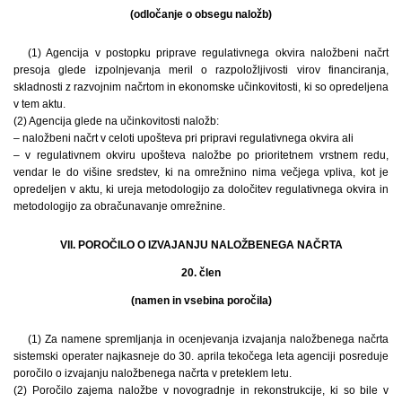
(odločanje o obsegu naložb)
(1) Agencija v postopku priprave regulativnega okvira naložbeni načrt
presoja glede izpolnjevanja meril o razpoložljivosti virov financiranja,
skladnosti z razvojnim načrtom in ekonomske učinkovitosti, ki so opredeljena
v tem aktu.
(2) Agencija glede na učinkovitosti naložb:
– naložbeni načrt v celoti upošteva pri pripravi regulativnega okvira ali
– v regulativnem okviru upošteva naložbe po prioritetnem vrstnem redu,
vendar le do višine sredstev, ki na omrežnino nima večjega vpliva, kot je
opredeljen v aktu, ki ureja metodologijo za določitev regulativnega okvira in
metodologijo za obračunavanje omrežnine.
VII. POROČILO O IZVAJANJU NALOŽBENEGA NAČRTA
20. člen
(namen in vsebina poročila)
(1) Za namene spremljanja in ocenjevanja izvajanja naložbenega načrta
sistemski operater najkasneje do 30. aprila tekočega leta agenciji posreduje
poročilo o izvajanju naložbenega načrta v preteklem letu.
(2) Poročilo zajema naložbe v novogradnje in rekonstrukcije, ki so bile v