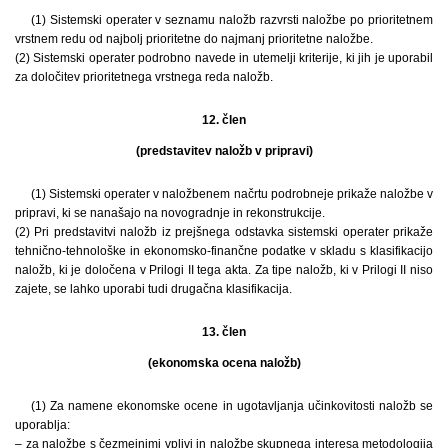
(1) Sistemski operater v seznamu naložb razvrsti naložbe po prioritetnem
vrstnem redu od najbolj prioritetne do najmanj prioritetne naložbe.
(2) Sistemski operater podrobno navede in utemelji kriterije, ki jih je uporabil
za določitev prioritetnega vrstnega reda naložb.
12. člen
(predstavitev naložb v pripravi)
(1) Sistemski operater v naložbenem načrtu podrobneje prikaže naložbe v
pripravi, ki se nanašajo na novogradnje in rekonstrukcije.
(2) Pri predstavitvi naložb iz prejšnega odstavka sistemski operater prikaže
tehnično-tehnološke in ekonomsko-finančne podatke v skladu s klasifikacijo
naložb, ki je določena v Prilogi II tega akta. Za tipe naložb, ki v Prilogi II niso
zajete, se lahko uporabi tudi drugačna klasifikacija.
13. člen
(ekonomska ocena naložb)
(1) Za namene ekonomske ocene in ugotavljanja učinkovitosti naložb se
uporablja:
– za naložbe s čezmejnimi vplivi in naložbe skupnega interesa metodologija