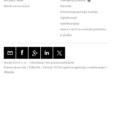
Aktualni članki
O podjetju
About
Naroči se na novice
Kontakt
Informacije javnega značaja
Oglaševanje
Splošni pogoji
Izjava o varstvu osebnih podatkov
E-dražbe
Uradni list d. o. o. – v likvidaciji / Vse pravice pridržane.
Pravna obvestila
/
Piškotki
/ Avtorji:
TriTim spletna agencija
v sodelovanju z
2Mobile