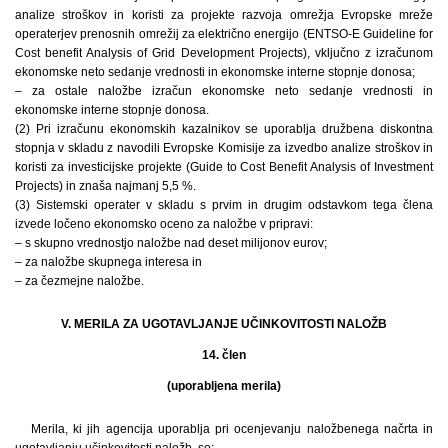
analize stroškov in koristi za projekte razvoja omrežja Evropske mreže
operaterjev prenosnih omrežij za električno energijo (ENTSO-E Guideline for
Cost benefit Analysis of Grid Development Projects), vključno z izračunom
ekonomske neto sedanje vrednosti in ekonomske interne stopnje donosa;
– za ostale naložbe izračun ekonomske neto sedanje vrednosti in
ekonomske interne stopnje donosa.
(2) Pri izračunu ekonomskih kazalnikov se uporablja družbena diskontna
stopnja v skladu z navodili Evropske Komisije za izvedbo analize stroškov in
koristi za investicijske projekte (Guide to Cost Benefit Analysis of Investment
Projects) in znaša najmanj 5,5 %.
(3) Sistemski operater v skladu s prvim in drugim odstavkom tega člena
izvede ločeno ekonomsko oceno za naložbe v pripravi:
– s skupno vrednostjo naložbe nad deset milijonov eurov;
– za naložbe skupnega interesa in
– za čezmejne naložbe.
V. MERILA ZA UGOTAVLJANJE UČINKOVITOSTI NALOŽB
14. člen
(uporabljena merila)
Merila, ki jih agencija uporablja pri ocenjevanju naložbenega načrta in
ugotavljanju učinkovitosti naložb, so: