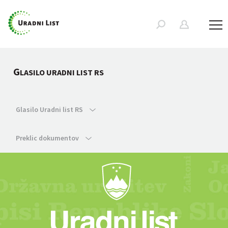
G
LASILO URADNI LIST RS
Glasilo Uradni list RS
Preklic dokumentov