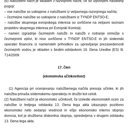
(6) Naložbeni načrt je skladen z razvojnimi načrti, če so izpolnjeni naslednji
pogoji:
– vse naložbe so usklajene z naložbami iz veljavnega razvojnega načrta;
– čezmejne naložbe so usklajene z naložbami iz TYNDP ENTSO-E;
– naložbe skupnega evropskega interesa so uvrščene na veljavni seznam
projektov skupnega interesa pri Evropski Komisiji;
– namen izgradnje čezmejnih naložb in naložb v notranje omrežje s
čezmejnimi vplivi, ki niso uvrščene v TYNDP ENTSO-E in jih sistemski
operater financira iz namenskih prihodkov za upravljanje prezasedenosti
čezmejnih vodov, je skladen s šestim odstavkom 16. člena Uredbe (ES) št.
714/2009.
17. člen
(ekonomska učinkovitost)
(1) Agencija pri ocenjevanju naložbenega načrta presoja učinke, ki jih
naložba prinaša sistemskemu operaterju in družbi kot celoti.
(2) Naložbeni načrt je ekonomsko učinkovit, če izsledki ekonomskih ocen za
naložbe iz tretjega odstavka 13. člena tega akta izkazujejo pozitivno
ekonomsko neto sedanjo vrednost in višjo ekonomsko interno stopnjo
donosa, kot je družbena diskontna stopnja, opredeljena v drugem odstavku
13. člena tega akta.