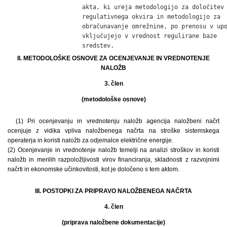
                     akta, ki ureja metodologijo za določitev

                     regulativnega okvira in metodologijo za

                     obračunavanje omrežnine, po prenosu v upo
                     vključujejo v vrednost regulirane baze

                     sredstev.
II. METODOLOŠKE OSNOVE ZA OCENJEVANJE IN VREDNOTENJE
NALOŽB
3. člen
(metodološke osnove)
(1) Pri ocenjevanju in vrednotenju naložb agencija naložbeni načrt
ocenjuje z vidika vpliva naložbenega načrta na stroške sistemskega
operaterja in koristi naložb za odjemalce električne energije.
(2) Ocenjevanje in vrednotenje naložb temelji na analizi stroškov in koristi
naložb in merilih razpoložljivosti virov financiranja, skladnosti z razvojnimi
načrti in ekonomske učinkovitosti, kot je določeno s tem aktom.
III. POSTOPKI ZA PRIPRAVO NALOŽBENEGA NAČRTA
4. člen
(priprava naložbene dokumentacije)