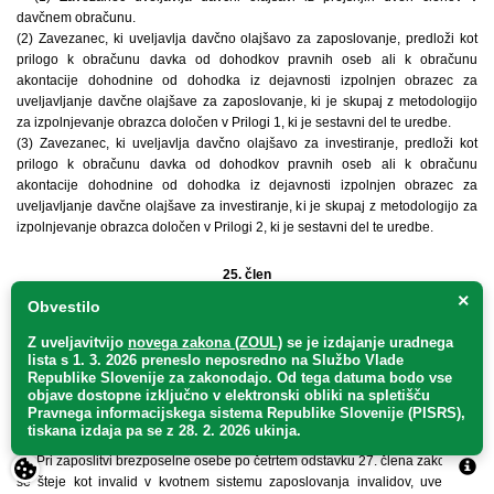
davčnem obračunu.
(2) Zavezanec, ki uveljavlja davčno olajšavo za zaposlovanje, predloži kot
prilogo k obračunu davka od dohodkov pravnih oseb ali k obračunu
akontacije dohodnine od dohodka iz dejavnosti izpolnjen obrazec za
uveljavljanje davčne olajšave za zaposlovanje, ki je skupaj z metodologijo
za izpolnjevanje obrazca določen v Prilogi 1, ki je sestavni del te uredbe.
(3) Zavezanec, ki uveljavlja davčno olajšavo za investiranje, predloži kot
prilogo k obračunu davka od dohodkov pravnih oseb ali k obračunu
akontacije dohodnine od dohodka iz dejavnosti izpolnjen obrazec za
uveljavljanje davčne olajšave za investiranje, ki je skupaj z metodologijo za
izpolnjevanje obrazca določen v Prilogi 2, ki je sestavni del te uredbe.
25. člen
×
Obvestilo
(načina uveljavljanja regionalne spodbude za zaposlovanje)
Z uveljavitvijo
novega zakona (ZOUL)
se je
izdajanje uradnega
(1) Delodajalec uveljavlja povrnitev plačanih prispevkov delodajalca za
lista s 1. 3. 2026 preneslo
neposredno
na Službo Vlade
socialno varnost iz proračuna Republike Slovenije z vlogo, ki jo vloži pri
Republike Slovenije za zakonodajo
. Od tega datuma bodo vse
objave dostopne izključno v elektronski obliki na spletišču
Zavodu Republike Slovenije za zaposlovanje (v nadaljnjem besedilu: zavod)
Pravnega informacijskega sistema Republike Slovenije (PISRS),
v 60 dneh po preteku enega leta od sklenitve pogodbe o zaposlitvi z
tiskana izdaja pa se z 28. 2. 2026 ukinja.
brezposelno osebo.
(2) Pri zaposlitvi brezposelne osebe po četrtem odstavku 27. člena zakona, ki
se šteje kot invalid v kvotnem sistemu zaposlovanja invalidov, uveljavlja