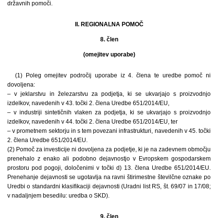
državnih pomoči.
II. REGIONALNA POMOČ
8. člen
(omejitev uporabe)
(1) Poleg omejitev področij uporabe iz 4. člena te uredbe pomoč ni
dovoljena:
– v jeklarstvu in železarstvu za podjetja, ki se ukvarjajo s proizvodnjo
izdelkov, navedenih v 43. točki 2. člena Uredbe 651/2014/EU,
– v industriji sintetičnih vlaken za podjetja, ki se ukvarjajo s proizvodnjo
izdelkov, navedenih v 44. točki 2. člena Uredbe 651/2014/EU, ter
– v prometnem sektorju in s tem povezani infrastrukturi, navedenih v 45. točki
2. člena Uredbe 651/2014/EU.
(2) Pomoč za investicije ni dovoljena za podjetje, ki je na zadevnem območju
prenehalo z enako ali podobno dejavnostjo v Evropskem gospodarskem
prostoru pod pogoji, določenimi v točki d) 13. člena Uredbe 651/2014/EU.
Prenehanje dejavnosti se ugotavlja na ravni štirimestne številčne oznake po
Uredbi o standardni klasifikaciji dejavnosti (Uradni list RS, št. 69/07 in 17/08;
v nadaljnjem besedilu: uredba o SKD).
9. člen