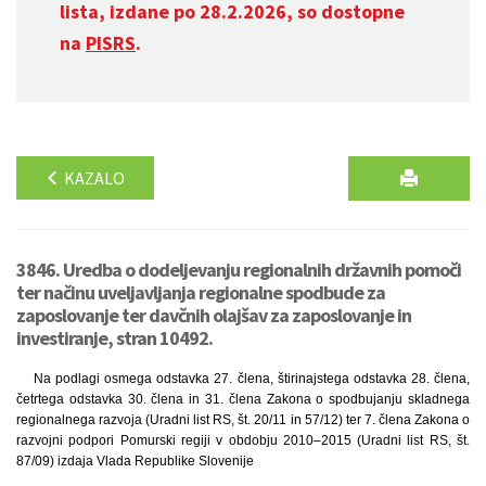
lista, izdane po 28.2.2026, so dostopne
na
PISRS
.
KAZALO
3846. Uredba o dodeljevanju regionalnih državnih pomoči
ter načinu uveljavljanja regionalne spodbude za
zaposlovanje ter davčnih olajšav za zaposlovanje in
investiranje, stran 10492.
Na podlagi osmega odstavka 27. člena, štirinajstega odstavka 28. člena,
četrtega odstavka 30. člena in 31. člena Zakona o spodbujanju skladnega
regionalnega razvoja (Uradni list RS, št. 20/11 in 57/12) ter 7. člena Zakona o
razvojni podpori Pomurski regiji v obdobju 2010–2015 (Uradni list RS, št.
87/09) izdaja Vlada Republike Slovenije