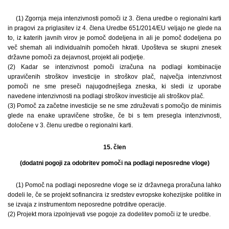
(1) Zgornja meja intenzivnosti pomoči iz 3. člena uredbe o regionalni karti
in pragovi za priglasitev iz 4. člena Uredbe 651/2014/EU veljajo ne glede na
to, iz katerih javnih virov je pomoč dodeljena in ali je pomoč dodeljena po
več shemah ali individualnih pomočeh hkrati. Upošteva se skupni znesek
državne pomoči za dejavnost, projekt ali podjetje.
(2) Kadar se intenzivnost pomoči izračuna na podlagi kombinacije
upravičenih stroškov investicije in stroškov plač, največja intenzivnost
pomoči ne sme preseči najugodnejšega zneska, ki sledi iz uporabe
navedene intenzivnosti na podlagi stroškov investicije ali stroškov plač.
(3) Pomoč za začetne investicije se ne sme združevati s pomočjo de minimis
glede na enake upravičene stroške, če bi s tem presegla intenzivnosti,
določene v 3. členu uredbe o regionalni karti.
15. člen
(dodatni pogoji za odobritev pomoči na podlagi neposredne vloge)
(1) Pomoč na podlagi neposredne vloge se iz državnega proračuna lahko
dodeli le, če se projekt sofinancira iz sredstev evropske kohezijske politike in
se izvaja z instrumentom neposredne potrditve operacije.
(2) Projekt mora izpolnjevati vse pogoje za dodelitev pomoči iz te uredbe.