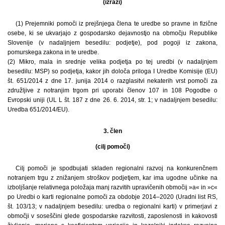
(izrazi)
(1) Prejemniki pomoči iz prejšnjega člena te uredbe so pravne in fizične
osebe, ki se ukvarjajo z gospodarsko dejavnostjo na območju Republike
Slovenije (v nadaljnjem besedilu: podjetje), pod pogoji iz zakona,
pomurskega zakona in te uredbe.
(2) Mikro, mala in srednje velika podjetja po tej uredbi (v nadaljnjem
besedilu: MSP) so podjetja, kakor jih določa priloga I Uredbe Komisije (EU)
št. 651/2014 z dne 17. junija 2014 o razglasitvi nekaterih vrst pomoči za
združljive z notranjim trgom pri uporabi členov 107 in 108 Pogodbe o
Evropski uniji (UL L št. 187 z dne 26. 6. 2014, str. 1; v nadaljnjem besedilu:
Uredba 651/2014/EU).
3. člen
(cilj pomoči)
Cilj pomoči je spodbujati skladen regionalni razvoj na konkurenčnem
notranjem trgu z znižanjem stroškov podjetjem, kar ima ugodne učinke na
izboljšanje relativnega položaja manj razvitih upravičenih območij »a« in »c«
po Uredbi o karti regionalne pomoči za obdobje 2014–2020 (Uradni list RS,
št. 103/13; v nadaljnjem besedilu: uredba o regionalni karti) v primerjavi z
območji v soseščini glede gospodarske razvitosti, zaposlenosti in kakovosti