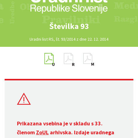
Številka 93
Uradni list RS, št. 93/2014 z dne 22. 12. 2014
Prikazana vsebina je v skladu s 33.
členom
ZoUL
arhivska. Izdaje uradnega