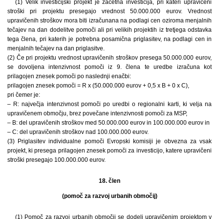
(1) Velik investicijski projekt je začetna investicija, pri kateri upravičeni
stroški pri projektu presegajo vrednost 50.000.000 eurov. Vrednost
upravičenih stroškov mora biti izračunana na podlagi cen oziroma menjalnih
tečajev na dan dodelitve pomoči ali pri velikih projektih iz tretjega odstavka
tega člena, pri katerih je potrebna posamična priglasitev, na podlagi cen in
menjalnih tečajev na dan priglasitve.
(2) Če pri projektu vrednost upravičenih stroškov presega 50.000.000 eurov,
se dovoljena intenzivnost pomoči iz 9. člena te uredbe izračuna kot
prilagojen znesek pomoči po naslednji enačbi:
prilagojen znesek pomoči = R x (50.000.000 eurov + 0,5 x B + 0 x C),
pri čemer je:
– R: največja intenzivnost pomoči po uredbi o regionalni karti, ki velja na
upravičenem območju, brez povečane intenzivnosti pomoči za MSP,
– B: del upravičenih stroškov med 50.000.000 eurov in 100.000.000 eurov in
– C: del upravičenih stroškov nad 100.000.000 eurov.
(3) Priglasitev individualne pomoči Evropski komisiji je obvezna za vsak
projekt, ki presega prilagojen znesek pomoči za investicijo, katere upravičeni
stroški presegajo 100.000.000 eurov.
18. člen
(pomoč za razvoj urbanih območij)
(1) Pomoč za razvoj urbanih območij se dodeli upravičenim projektom v