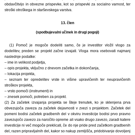
obdavčitvijo in obvezne prispevke, kot so prispevki za socialno varnost, ter
stroški otroškega in starševskega varstva.
13. člen
(spodbujevalni učinek in drugi pogoji)
(1) Pomoč je mogoče dodeliti samo, če je investitor vložil vlogo za
dodelitev, preden se projekt začne izvajati. Vloga mora vsebovati najmanj
naslednje podatke:
– ime in velikost podjetja,
– opis projekta, vključno z dnevom začetka in dokončanja,
– lokacija projekta,
– seznam ter opredelitev vrste in višine upravičenih ter neupravičenih
stroškov projekta,
– vrsto pomoči (instrument) in
– znesek pomoči, potreben za projekt.
(2) Za začetek izvajanja projekta se šteje trenutek, ko je sklenjena prva
obvezujoča zaveza za začetek dejavnosti v zvezi s projektom. Začetek del
pomeni bodisi začetek gradbenih del v okviru investicije bodisi prvo pravno
zavezujočo zavezo za naročilo opreme ali vsako drugo zavezo, zaradi katere
investicije ni več mogoče preklicati, če do nje pride pred začetkom gradbenih
del, razen pripravljalnih del, kakor so nakup zemljišča, pridobivanje dovoljenj