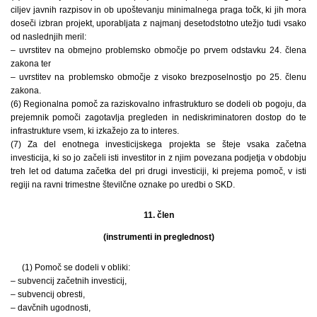
ciljev javnih razpisov in ob upoštevanju minimalnega praga točk, ki jih mora
doseči izbran projekt, uporabljata z najmanj desetodstotno utežjo tudi vsako
od naslednjih meril:
– uvrstitev na obmejno problemsko območje po prvem odstavku 24. člena
zakona ter
– uvrstitev na problemsko območje z visoko brezposelnostjo po 25. členu
zakona.
(6) Regionalna pomoč za raziskovalno infrastrukturo se dodeli ob pogoju, da
prejemnik pomoči zagotavlja pregleden in nediskriminatoren dostop do te
infrastrukture vsem, ki izkažejo za to interes.
(7) Za del enotnega investicijskega projekta se šteje vsaka začetna
investicija, ki so jo začeli isti investitor in z njim povezana podjetja v obdobju
treh let od datuma začetka del pri drugi investiciji, ki prejema pomoč, v isti
regiji na ravni trimestne številčne oznake po uredbi o SKD.
11. člen
(instrumenti in preglednost)
(1) Pomoč se dodeli v obliki:
– subvencij začetnih investicij,
– subvencij obresti,
– davčnih ugodnosti,