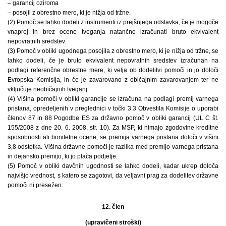
– garancij oziroma
– posojil z obrestno mero, ki je nižja od tržne.
(2) Pomoč se lahko dodeli z instrumenti iz prejšnjega odstavka, če je mogoče
vnaprej in brez ocene tveganja natančno izračunati bruto ekvivalent
nepovratnih sredstev.
(3) Pomoč v obliki ugodnega posojila z obrestno mero, ki je nižja od tržne, se
lahko dodeli, če je bruto ekvivalent nepovratnih sredstev izračunan na
podlagi referenčne obrestne mere, ki velja ob dodelitvi pomoči in jo določi
Evropska Komisija, in če je zavarovano z običajnim zavarovanjem ter ne
vključuje neobičajnih tveganj.
(4) Višina pomoči v obliki garancije se izračuna na podlagi premij varnega
pristana, opredeljenih v preglednici v točki 3.3 Obvestila Komisije o uporabi
členov 87 in 88 Pogodbe ES za državno pomoč v obliki garancij (UL C št.
155/2008 z dne 20. 6. 2008, str. 10). Za MSP, ki nimajo zgodovine kreditne
sposobnosti ali bonitetne ocene, se premija varnega pristana določi v višini
3,8 odstotka. Višina državne pomoči je razlika med premijo varnega pristana
in dejansko premijo, ki jo plača podjetje.
(5) Pomoč v obliki davčnih ugodnosti se lahko dodeli, kadar ukrep določa
najvišjo vrednost, s katero se zagotovi, da veljavni prag za dodelitev državne
pomoči ni presežen.
12. člen
(upravičeni stroški)