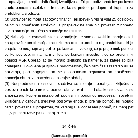
in opravljanje predhodnih študij izvedljivosti. Pri pridobitvi sredstev poslovne
enote pomeni začetek del trenutek, ko se pridobi predujem ali kupnina za
pridobljena sredstva.
(3) Upravičenec mora zagotoviti finančni prispevek v višini vsaj 25 odstotkov
celotnih upravičenih stroškov. Ta prispevek ne sme biti povezan z nobeno
javno pomočjo, vključno s pomočjo de minimis.
(4) Nabavljenih osnovnih sredstev podjetje ne sme odsvojiti in morajo ostati
na upravičenem območju »a« oziroma »c« po uredbi o regionalni karti, ki je
prejelo pomoč, najmanj pet let po končani investiciji, če je prejemnik pomoči
veliko podjetje, in najmanj tri leta po končani investiciji, če so prejemniki
pomoči MSP. Uporabljati se morajo izključno za namene, za katere so bila
dodeljena. Dovoljena je njihova nadomestitev, če v tem času zastarijo ali se
pokvarijo, pod pogojem, da se gospodarska dejavnost na določenem
območju ohrani za navedeno najkrajše obdobje.
(5) Neopredmetena osnovna sredstva se morajo uporabljati izključno v
poslovni enoti, ki je prejela pomoč, obravnavati jih je treba kot sredstva, ki se
amortizirajo, kupljena morajo biti pod tržnimi pogoji od nepovezanih oseb in
vključena v osnovna sredstva poslovne enote, ki prejme pomoč, ter morajo
ostati povezana s projektom, za katerega je dodeljena pomoč, najmanj pet
let, v primeru MSP pa najmanj tri leta.
14. člen
(kumulacija pomoči)