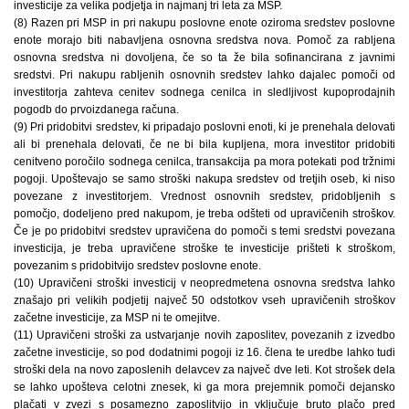
investicije za velika podjetja in najmanj tri leta za MSP.
(8) Razen pri MSP in pri nakupu poslovne enote oziroma sredstev poslovne
enote morajo biti nabavljena osnovna sredstva nova. Pomoč za rabljena
osnovna sredstva ni dovoljena, če so ta že bila sofinancirana z javnimi
sredstvi. Pri nakupu rabljenih osnovnih sredstev lahko dajalec pomoči od
investitorja zahteva cenitev sodnega cenilca in sledljivost kupoprodajnih
pogodb do prvoizdanega računa.
(9) Pri pridobitvi sredstev, ki pripadajo poslovni enoti, ki je prenehala delovati
ali bi prenehala delovati, če ne bi bila kupljena, mora investitor pridobiti
cenitveno poročilo sodnega cenilca, transakcija pa mora potekati pod tržnimi
pogoji. Upoštevajo se samo stroški nakupa sredstev od tretjih oseb, ki niso
povezane z investitorjem. Vrednost osnovnih sredstev, pridobljenih s
pomočjo, dodeljeno pred nakupom, je treba odšteti od upravičenih stroškov.
Če je po pridobitvi sredstev upravičena do pomoči s temi sredstvi povezana
investicija, je treba upravičene stroške te investicije prišteti k stroškom,
povezanim s pridobitvijo sredstev poslovne enote.
(10) Upravičeni stroški investicij v neopredmetena osnovna sredstva lahko
znašajo pri velikih podjetij največ 50 odstotkov vseh upravičenih stroškov
začetne investicije, za MSP ni te omejitve.
(11) Upravičeni stroški za ustvarjanje novih zaposlitev, povezanih z izvedbo
začetne investicije, so pod dodatnimi pogoji iz 16. člena te uredbe lahko tudi
stroški dela na novo zaposlenih delavcev za največ dve leti. Kot strošek dela
se lahko upošteva celotni znesek, ki ga mora prejemnik pomoči dejansko
plačati v zvezi s posamezno zaposlitvijo in vključuje bruto plačo pred