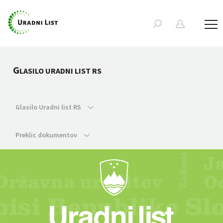
G
LASILO URADNI LIST RS
Glasilo Uradni list RS
Preklic dokumentov