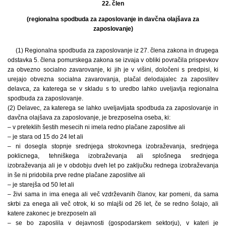
22. člen
(regionalna spodbuda za zaposlovanje in davčna olajšava za
zaposlovanje)
(1) Regionalna spodbuda za zaposlovanje iz 27. člena zakona in drugega
odstavka 5. člena pomurskega zakona se izvaja v obliki povračila prispevkov
za obvezno socialno zavarovanje, ki jih je v višini, določeni s predpisi, ki
urejajo obvezna socialna zavarovanja, plačal delodajalec za zaposlitev
delavca, za katerega se v skladu s to uredbo lahko uveljavlja regionalna
spodbuda za zaposlovanje.
(2) Delavec, za katerega se lahko uveljavljata spodbuda za zaposlovanje in
davčna olajšava za zaposlovanje, je brezposelna oseba, ki:
– v preteklih šestih mesecih ni imela redno plačane zaposlitve ali
– je stara od 15 do 24 let ali
– ni dosegla stopnje srednjega strokovnega izobraževanja, srednjega
poklicnega, tehniškega izobraževanja ali splošnega srednjega
izobraževanja ali je v obdobju dveh let po zaključku rednega izobraževanja
in še ni pridobila prve redne plačane zaposlitve ali
– je starejša od 50 let ali
– živi sama in ima enega ali več vzdrževanih članov, kar pomeni, da sama
skrbi za enega ali več otrok, ki so mlajši od 26 let, če se redno šolajo, ali
katere zakonec je brezposeln ali
– se bo zaposlila v dejavnosti (gospodarskem sektorju), v kateri je