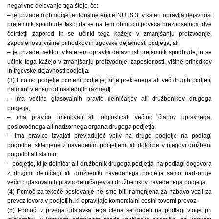
negativno delovanje trga šteje, če:
– je prizadeto območje teritorialne enote NUTS 3, v kateri opravlja dejavnost
prejemnik spodbude tako, da se na tem območju poveča brezposelnost dve
četrtletji zapored in se učinki tega kažejo v zmanjšanju proizvodnje,
zaposlenosti, višine prihodkov in trgovske dejavnosti podjetja, ali
– je prizadet sektor, v katerem opravlja dejavnost prejemnik spodbude, in se
učinki tega kažejo v zmanjšanju proizvodnje, zaposlenosti, višine prihodkov
in trgovske dejavnosti podjetja.
(3) Enotno podjetje pomeni podjetje, ki je prek enega ali več drugih podjetij
najmanj v enem od naslednjih razmerij:
– ima večino glasovalnih pravic delničarjev ali družbenikov drugega
podjetja,
– ima pravico imenovati ali odpoklicati večino članov upravnega,
poslovodnega ali nadzornega organa drugega podjetja,
– ima pravico izvajati prevladujoč vpliv na drugo podjetje na podlagi
pogodbe, sklenjene z navedenim podjetjem, ali določbe v njegovi družbeni
pogodbi ali statutu,
– podjetje, ki je delničar ali družbenik drugega podjetja, na podlagi dogovora
z drugimi delničarji ali družbeniki navedenega podjetja samo nadzoruje
večino glasovalnih pravic delničarjev ali družbenikov navedenega podjetja.
(4) Pomoč za tekoče poslovanje ne sme biti namenjena za nabavo vozil za
prevoz tovora v podjetjih, ki opravljajo komercialni cestni tovorni prevoz.
(5) Pomoč iz prvega odstavka tega člena se dodeli na podlagi vloge pri