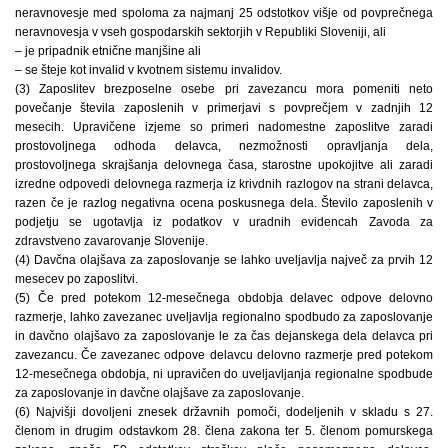
neravnovesje med spoloma za najmanj 25 odstotkov višje od povprečnega
neravnovesja v vseh gospodarskih sektorjih v Republiki Sloveniji, ali
– je pripadnik etnične manjšine ali
– se šteje kot invalid v kvotnem sistemu invalidov.
(3) Zaposlitev brezposelne osebe pri zavezancu mora pomeniti neto
povečanje števila zaposlenih v primerjavi s povprečjem v zadnjih 12
mesecih. Upravičene izjeme so primeri nadomestne zaposlitve zaradi
prostovoljnega odhoda delavca, nezmožnosti opravljanja dela,
prostovoljnega skrajšanja delovnega časa, starostne upokojitve ali zaradi
izredne odpovedi delovnega razmerja iz krivdnih razlogov na strani delavca,
razen če je razlog negativna ocena poskusnega dela. Število zaposlenih v
podjetju se ugotavlja iz podatkov v uradnih evidencah Zavoda za
zdravstveno zavarovanje Slovenije.
(4) Davčna olajšava za zaposlovanje se lahko uveljavlja največ za prvih 12
mesecev po zaposlitvi.
(5) Če pred potekom 12-mesečnega obdobja delavec odpove delovno
razmerje, lahko zavezanec uveljavlja regionalno spodbudo za zaposlovanje
in davčno olajšavo za zaposlovanje le za čas dejanskega dela delavca pri
zavezancu. Če zavezanec odpove delavcu delovno razmerje pred potekom
12-mesečnega obdobja, ni upravičen do uveljavljanja regionalne spodbude
za zaposlovanje in davčne olajšave za zaposlovanje.
(6) Najvišji dovoljeni znesek državnih pomoči, dodeljenih v skladu s 27.
členom in drugim odstavkom 28. člena zakona ter 5. členom pomurskega