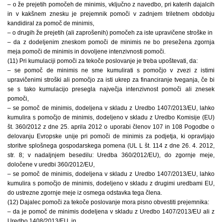
– o že prejetih pomočeh de minimis, vključno z navedbo, pri katerih dajalcih
in v kakšnem znesku je prejemnik pomoči v zadnjem triletnem obdobju
kandidiral za pomoč de minimis,
– o drugih že prejetih (ali zaprošenih) pomočeh za iste upravičene stroške in
– da z dodeljenim zneskom pomoči de minimis ne bo presežena zgornja
meja pomoči de minimis in dovoljene intenzivnosti pomoči.
(11) Pri kumulaciji pomoči za tekoče poslovanje je treba upoštevati, da:
– se pomoč de minimis ne sme kumulirati s pomočjo v zvezi z istimi
upravičenimi stroški ali pomočjo za isti ukrep za financiranje tveganja, če bi
se s tako kumulacijo presegla največja intenzivnost pomoči ali znesek
pomoči,
– se pomoč de minimis, dodeljena v skladu z Uredbo 1407/2013/EU, lahko
kumulira s pomočjo de minimis, dodeljeno v skladu z Uredbo Komisije (EU)
št. 360/2012 z dne 25. aprila 2012 o uporabi členov 107 in 108 Pogodbe o
delovanju Evropske unije pri pomoči de minimis za podjetja, ki opravljajo
storitve splošnega gospodarskega pomena (UL L št. 114 z dne 26. 4. 2012,
str. 8; v nadaljnjem besedilu: Uredba 360/2012/EU), do zgornje meje,
določene v uredbi 360/2012/EU,
– se pomoč de minimis, dodeljena v skladu z Uredbo 1407/2013/EU, lahko
kumulira s pomočjo de minimis, dodeljeno v skladu z drugimi uredbami EU,
do ustrezne zgornje meje iz osmega odstavka tega člena.
(12) Dajalec pomoči za tekoče poslovanje mora pisno obvestiti prejemnika:
– da je pomoč de minimis dodeljena v skladu z Uredbo 1407/2013/EU ali z
Uredbo 1408/2013/EU, in