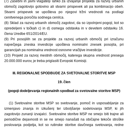
(7) Zasebni in javni vlagatelji lahko za izvajanje projekta za razvoj urbanih
območij zagotovijo gotovino ali stvarni prispevek ali pa kombinacijo obeh.
Stvarni prispevek se upošteva po njegovi tržni vrednosti na podlagi
cenitvenega poročila sodnega cenilca.
(8) Sklad za razvoj urbanih območij zagotovi, da so izpolnjeni pogoji, kot so
opredeljeni v točkah c) in d) osmega odstavka in v devetem odstavku 16.
člena Uredbe 651/2014/EU.
(9) Pri posojilih se za projekte za razvoj urbanih območij pri izračunu
največjega zneska investicije upošteva nominalni znesek posojila, pri
garancijah pa nominalna vrednost osnovne vračljive investicije.
(10) Projekt za razvoj mestnih območij, katerega skupna vrednost presega
20.000.000 eurov, je treba priglasiti Evropski Komisiji.
III. REGIONALNE SPODBUDE ZA SVETOVALNE STORITVE MSP
19. člen
(pogoji dodeljevanja regionalnih spodbud za svetovalne storitve MSP)
(1) Svetovalne storitve MSP so svetovanje, pomoč in usposabljanje za
izmenjavo znanja in izkušenj ter izboljšanje sodelovanja MSP, ki jih
zagotovijo zunanji izvajalci. Svetovalne storitve MSP ne smejo biti trajne ali
periodične dejavnosti in se ne smejo nanašati na običajne tekoče stroške
poslovanja podjetja, kot so rutinske storitve davčnega svetovanja, redne