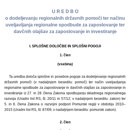
U R E D B O
o dodeljevanju regionalnih državnih pomoči ter načinu
uveljavljanja regionalne spodbude za zaposlovanje ter
davčnih olajšav za zaposlovanje in investiranje
I. SPLOŠNE DOLOČBE IN SPLOŠNI POGOJI
1. člen
(vsebina)
Ta uredba določa splošne in posebne pogoje za dodeljevanje regionalnih
državnih pomoči (v nadaljnjem besedilu: pomoč) ter način uveljavljanja
regionalne spodbude za zaposlovanje in davčnih olajšav za zaposlovanje in
investiranje iz 27. in 28. člena Zakona spodbujanju skladnega regionalnega
razvoja (Uradni list RS, št. 20/11 in 57/12; v nadaljnjem besedilu: zakon) ter
5. in 6. člena Zakona o razvojni podpori Pomurski regiji v obdobju 2010–
2015 (Uradni list RS, št. 87/09; v nadaljnjem besedilu: pomurski zakon).
2. člen