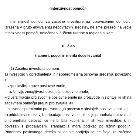
(intenzivnost pomoči)
Intenzivnost pomoči za začetne investicije na upravičenem območju,
izražena v bruto ekvivalentu nepovratnih sredstev, ne sme preseči največje
intenzivnosti pomoči, določene v 3. členu uredbe o regionalni karti.
10. člen
(nameni, pogoji in merila dodeljevanja)
(1) Začetna investicija pomeni:
a) investicijo v opredmetena in neopredmetena osnovna sredstva, povezano
z:
– vzpostavitvijo nove poslovne enote,
– razširitvijo zmogljivosti obstoječe poslovne enote,
– diverzifikacijo proizvodnje poslovne enote na proizvode in storitve, ki jih na
zadevnem območju prej ni proizvajala, ali
– bistveno spremembo proizvodnega procesa v obstoječi poslovni enoti, ali
b) pridobitev sredstev, ki pripadajo poslovni enoti, ki je prenehala delovati ali
bi prenehala delovati, če ne bi bila kupljena, in jih kupi investitor, ki ni
povezan s prodajalcem. Transakcija mora potekati po tržnih pogojih.
Pridobitev poslovnega deleža ali delnic podjetja se ne šteje za začetno