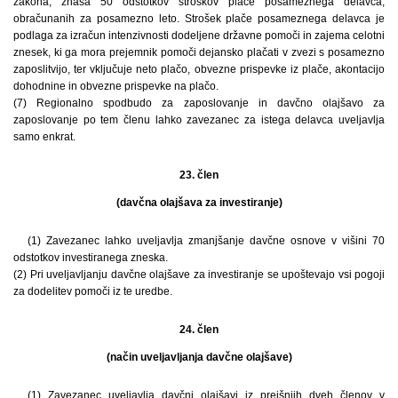
zakona, znaša 50 odstotkov stroškov plače posameznega delavca,
obračunanih za posamezno leto. Strošek plače posameznega delavca je
podlaga za izračun intenzivnosti dodeljene državne pomoči in zajema celotni
znesek, ki ga mora prejemnik pomoči dejansko plačati v zvezi s posamezno
zaposlitvijo, ter vključuje neto plačo, obvezne prispevke iz plače, akontacijo
dohodnine in obvezne prispevke na plačo.
(7) Regionalno spodbudo za zaposlovanje in davčno olajšavo za
zaposlovanje po tem členu lahko zavezanec za istega delavca uveljavlja
samo enkrat.
23. člen
(davčna olajšava za investiranje)
(1) Zavezanec lahko uveljavlja zmanjšanje davčne osnove v višini 70
odstotkov investiranega zneska.
(2) Pri uveljavljanju davčne olajšave za investiranje se upoštevajo vsi pogoji
za dodelitev pomoči iz te uredbe.
24. člen
(način uveljavljanja davčne olajšave)
(1) Zavezanec uveljavlja davčni olajšavi iz prejšnjih dveh členov v