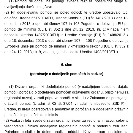
(1) Pomoči se dodeli na podlagi javnega razpisa, posamične vloge ali
uveljavljanja davčne olajšave.
(2) Pri dodeljevanju pomoči se poleg določb te uredbe upoštevajo tudi
določbe Uredbe 651/2014/EU, Uredbe Komisije (EU) št. 1407/2013 z dne 18.
decembra 2013 o uporabi členov 107 in 108 Pogodbe o delovanju EU pri
pomoči de minimis (UL L št. 352 z dne 24. 12. 2013, str. 1; v nadaljnjem
besedilu: Uredba 1407/2013/EU) in Uredbe Komisije (EU) št. 1408/2013 z
dne 18. decembra 2013 o uporabi členov 107 in 108 Pogodbe o delovanju
Evropske unije pri pomoči de minimis v kmetijskem sektorju (UL L št. 352 z
dne 24. 12. 2013, str. 9; v nadaljnjem besedilu: Uredba 1408/2013/EU).
6. člen
(poročanje o dodeljenih pomočeh in nadzor)
(1) Državni organi, ki dodeljujejo pomoč (v nadaljnjem besedilu: dajalci
pomoči), poročajo o dodeljenih pomočeh državnemu organu, pristojnemu za
regionalni razvoj, zaradi priprave poročil v skladu z Zakonom o spremljanju
državnih pomoči (Uradni list RS, št. 37/04; v nadaljnjem besedilu: ZSDrP) in
uredbo, ki ureja posredovanje podatkov in poročanje o dodeljenih državnih
pomočeh in pomočeh de minimis.
(2) Vsaka tri leta izvede državni organ, pristojen za regionalni razvoj, celovito
vrednotenje učinkov dodeljenih regionalnih pomoči v preteklih treh letih.
Potrebne podatke in delne analize pridobi državni organ, pristojen za