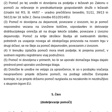
(2) Pomoč po tej uredbi ni dovoljena za podjetja v težavah po Zakonu o
pomoči za reševanje in prestrukturiranje gospodarskih družb v težavah
(Uradni list RS, št. 44/07 – uradno prečiščeno besedilo, 51/11, 39/13 in
56/13) ter 18. točki 2. člena Uredbe 651/2014/EU.
(3) Pomoč ni dovoljena za dejavnosti, povezane z izvozom, ko je pomoč
neposredno vezana na izvožene količine, vzpostavitev in delovanje
distribucijskega omrežja ali na druge tekoče izdatke, povezane z izvozno
dejavnostjo. Pomoč za kritje stroškov študija ali svetovalnih storitev,
potrebnih za uvajanje novega ali obstoječega proizvoda na novem trgu v
drugi državi, se ne šteje za pomoč dejavnostim, povezanim z izvozom.
(4) V trenutku izplačila pomoči mora imeti podjetje, ki prejema pomoč, v
sodnem registru registrirano vsaj podružnico.
(5) Pomoč ni dovoljena v primerih, ko bi se uporabi domačega blaga dajalo
prednost pred uporabo uvoženega blaga.
(6) Določbe te uredbe ne veljajo za upravičence, ki so v postopku vračanja
neupravičeno prejete državne pomoči, na podlagi odločbe Evropske
komisije, ki je prejeto državno pomoč razglasila za nezakonito in nezdružljivo
s skupnim trgom EU.
5. člen
(dodeljevanje pomoči)