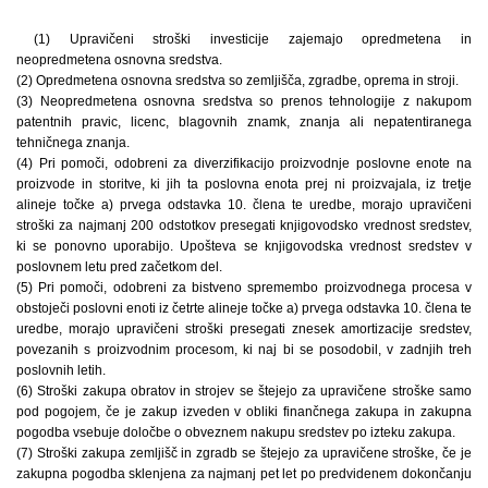
(1) Upravičeni stroški investicije zajemajo opredmetena in
neopredmetena osnovna sredstva.
(2) Opredmetena osnovna sredstva so zemljišča, zgradbe, oprema in stroji.
(3) Neopredmetena osnovna sredstva so prenos tehnologije z nakupom
patentnih pravic, licenc, blagovnih znamk, znanja ali nepatentiranega
tehničnega znanja.
(4) Pri pomoči, odobreni za diverzifikacijo proizvodnje poslovne enote na
proizvode in storitve, ki jih ta poslovna enota prej ni proizvajala, iz tretje
alineje točke a) prvega odstavka 10. člena te uredbe, morajo upravičeni
stroški za najmanj 200 odstotkov presegati knjigovodsko vrednost sredstev,
ki se ponovno uporabijo. Upošteva se knjigovodska vrednost sredstev v
poslovnem letu pred začetkom del.
(5) Pri pomoči, odobreni za bistveno spremembo proizvodnega procesa v
obstoječi poslovni enoti iz četrte alineje točke a) prvega odstavka 10. člena te
uredbe, morajo upravičeni stroški presegati znesek amortizacije sredstev,
povezanih s proizvodnim procesom, ki naj bi se posodobil, v zadnjih treh
poslovnih letih.
(6) Stroški zakupa obratov in strojev se štejejo za upravičene stroške samo
pod pogojem, če je zakup izveden v obliki finančnega zakupa in zakupna
pogodba vsebuje določbe o obveznem nakupu sredstev po izteku zakupa.
(7) Stroški zakupa zemljišč in zgradb se štejejo za upravičene stroške, če je
zakupna pogodba sklenjena za najmanj pet let po predvidenem dokončanju