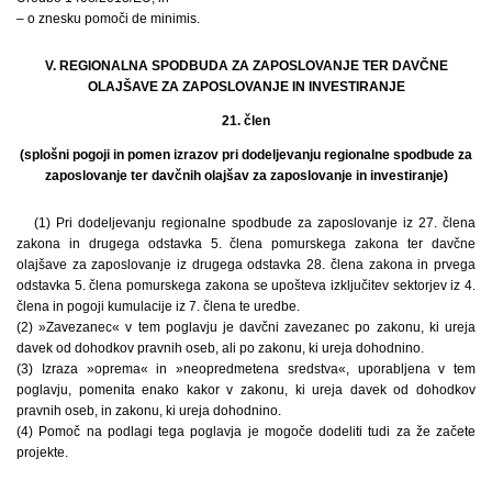
– o znesku pomoči de minimis.
V. REGIONALNA SPODBUDA ZA ZAPOSLOVANJE TER DAVČNE
OLAJŠAVE ZA ZAPOSLOVANJE IN INVESTIRANJE
21. člen
(splošni pogoji in pomen izrazov pri dodeljevanju regionalne spodbude za
zaposlovanje ter davčnih olajšav za zaposlovanje in investiranje)
(1) Pri dodeljevanju regionalne spodbude za zaposlovanje iz 27. člena
zakona in drugega odstavka 5. člena pomurskega zakona ter davčne
olajšave za zaposlovanje iz drugega odstavka 28. člena zakona in prvega
odstavka 5. člena pomurskega zakona se upošteva izključitev sektorjev iz 4.
člena in pogoji kumulacije iz 7. člena te uredbe.
(2) »Zavezanec« v tem poglavju je davčni zavezanec po zakonu, ki ureja
davek od dohodkov pravnih oseb, ali po zakonu, ki ureja dohodnino.
(3) Izraza »oprema« in »neopredmetena sredstva«, uporabljena v tem
poglavju, pomenita enako kakor v zakonu, ki ureja davek od dohodkov
pravnih oseb, in zakonu, ki ureja dohodnino.
(4) Pomoč na podlagi tega poglavja je mogoče dodeliti tudi za že začete
projekte.