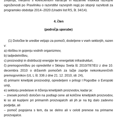
življenja, merjeno s koeficientom variacije in kazalniki indeksa razvojne
ogroženosti po Pravilniku o razvrstitvi razvojnih regij po stopnji razvitosti za
programsko obdobje 2014–2020 (Uradni list RS, št. 34/14).
4. člen
(področja uporabe)
(1) Določbe te uredbe veljajo za pomoči, dodeljene v vseh sektorjih, razen
v:
a) ribištvu in gojenju vodnih organizmov,
b) ladjedelništvu,
c) proizvodnji in distribuciji energije ter energetski infrastrukturi,
č) premogovništvu po opredelitvi v Sklepu Sveta št. 2010/787/EU z dne 10.
decembra 2010 o državnih pomočeh za lažje zaprtje nekonkurenčnih
premogovnikov (UL L št. 336 z dne 21. 12. 2010, str. 24),
d) primarni kmetijski proizvodnji, opredeljeni v prilogi I Pogodbe o Evropski
uniji,
e) sektorju predelave in trženja kmetijskih proizvodov, kadar je:
– znesek pomoči določen na podlagi cene ali količine kmetijskih proizvodov,
ki so ali kupljeni pri primarnih proizvajalcih ali jih je na trg dalo zadevno
podjetje, ali
– pomoč pogojena s tem, da se delno ali v celoti prenese na primarne
proizvajalce.