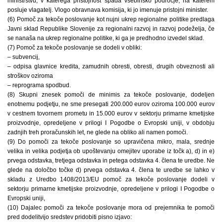
ministrstvu, v katerega pristojnost spada vsebinsko področje, na katerem
posluje vlagatelj. Vlogo obravnava komisija, ki jo imenuje pristojni minister.
(6) Pomoč za tekoče poslovanje kot nujni ukrep regionalne politike predlaga
Javni sklad Republike Slovenije za regionalni razvoj in razvoj podeželja, če
se nanaša na ukrep regionalne politike, ki ga je predhodno izvedel sklad.
(7) Pomoč za tekoče poslovanje se dodeli v obliki:
– subvencij,
– odpisa glavnice kredita, zamudnih obresti, obresti, drugih obveznosti ali
stroškov oziroma
– reprograma spodbud.
(8) Skupni znesek pomoči de minimis za tekoče poslovanje, dodeljen
enotnemu podjetju, ne sme presegati 200.000 eurov oziroma 100.000 eurov
v cestnem tovornem prometu in 15.000 eurov v sektorju primarne kmetijske
proizvodnje, opredeljene v prilogi I Pogodbe o Evropski uniji, v obdobju
zadnjih treh proračunskih let, ne glede na obliko ali namen pomoči.
(9) Do pomoči za tekoče poslovanje so upravičena mikro, mala, srednje
velika in velika podjetja ob upoštevanju omejitev uporabe iz točk a), d) in e)
prvega odstavka, tretjega odstavka in petega odstavka 4. člena te uredbe. Ne
glede na določbo točke d) prvega odstavka 4. člena te uredbe se lahko v
skladu z Uredbo 1408/2013/EU pomoč za tekoče poslovanje dodeli v
sektorju primarne kmetijske proizvodnje, opredeljene v prilogi I Pogodbe o
Evropski uniji,
(10) Dajalec pomoči za tekoče poslovanje mora od prejemnika te pomoči
pred dodelitvijo sredstev pridobiti pisno izjavo: