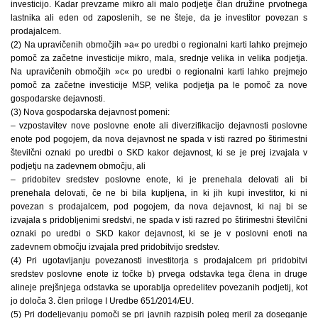
investicijo. Kadar prevzame mikro ali malo podjetje član družine prvotnega
lastnika ali eden od zaposlenih, se ne šteje, da je investitor povezan s
prodajalcem.
(2) Na upravičenih območjih »a« po uredbi o regionalni karti lahko prejmejo
pomoč za začetne investicije mikro, mala, srednje velika in velika podjetja.
Na upravičenih območjih »c« po uredbi o regionalni karti lahko prejmejo
pomoč za začetne investicije MSP, velika podjetja pa le pomoč za nove
gospodarske dejavnosti.
(3) Nova gospodarska dejavnost pomeni:
– vzpostavitev nove poslovne enote ali diverzifikacijo dejavnosti poslovne
enote pod pogojem, da nova dejavnost ne spada v isti razred po štirimestni
številčni oznaki po uredbi o SKD kakor dejavnost, ki se je prej izvajala v
podjetju na zadevnem območju, ali
– pridobitev sredstev poslovne enote, ki je prenehala delovati ali bi
prenehala delovati, če ne bi bila kupljena, in ki jih kupi investitor, ki ni
povezan s prodajalcem, pod pogojem, da nova dejavnost, ki naj bi se
izvajala s pridobljenimi sredstvi, ne spada v isti razred po štirimestni številčni
oznaki po uredbi o SKD kakor dejavnost, ki se je v poslovni enoti na
zadevnem območju izvajala pred pridobitvijo sredstev.
(4) Pri ugotavljanju povezanosti investitorja s prodajalcem pri pridobitvi
sredstev poslovne enote iz točke b) prvega odstavka tega člena in druge
alineje prejšnjega odstavka se uporablja opredelitev povezanih podjetij, kot
jo določa 3. člen priloge I Uredbe 651/2014/EU.
(5) Pri dodeljevanju pomoči se pri javnih razpisih poleg meril za doseganje