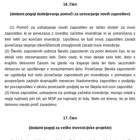
16. člen
(dodatni pogoji dodeljevanja pomoči za ustvarjanje novih zaposlitev)
(1) Pomoč za ustvarjanje novih zaposlitev se lahko dodeli za novo
zaposlitev, ki je povezana z izvedbo začetne investicije in je uresničena v
treh letih po končani investiciji. Upošteva se tudi nova zaposlitev zaradi
povečanja stopnje izkoriščenosti zmogljivosti zaradi nove investicije.
(2) Število zaposlenih ustreza številu zaposlenih za polni delovni čas, ki so
delali celo obravnavano leto. Delo oseb, ki niso delale celo leto, delo s
krajšim delovnim časom ne glede na trajanje dela ter delo sezonskih
delavcev se upoštevajo v sorazmernem delu. Povečanje števila zaposlenih
se ugotavlja kot neto povečanje zaposlenih pri investitorju v primerjavi s
povprečjem zadnjih dvanajstih mesecev. Nadomestna zaposlitev v podjetju
ter prezaposlitev v okviru povezanih podjetij se ne štejeta kot novi zaposlitvi.
(3) Nove zaposlitve, ustvarjene na podlagi začetne investicije, morajo ostati v
regiji najmanj pet let, pri MSP pa najmanj tri leta, šteto od dneva, ko je bilo
delovno mesto prvič zasedeno.
17. člen
(dodatni pogoji za velike investicijske projekte)