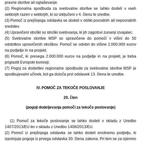
pravne storitve ali oglaševanje.
(2) Regionalna spodbuda za svetovalne storitve se lahko dodeli v vseh
sektorjih razen v sektorjih, ki so izključeni v 4. členu te uredbe.
(3) Pomoč iz prejšnjega odstavka se dodeli v obliki povratnih ali nepovratnih
sredstev.
(4) Upravičeni stroški so stroški svetovanja, ki jih zagotovi zunanji izvajalec.
(5) Svetovalne storitve MSP so upravičene do pomoči v višini do 50
odstotkov upravičenih stroškov. Pomoč se odobri do višine 2.000.000 eurov
na podjetje in na projekt.
(6) Pomoč, ki presega 2.000.000 eurov na podjetje in na projekt, je treba
priglasiti Evropski komisiji.
(7) Pogoj za dodelitev regionalne spodbude za svetovalne storitve MSP je
spodbujevalni učinek, kot ga določa prvi odstavek 13. člena te uredbe.
IV. POMOČ ZA TEKOČE POSLOVANJE
20. člen
(pogoji dodeljevanja pomoči za tekoče poslovanje)
(1) Pomoč za tekoče poslovanje se lahko dodeli v skladu z Uredbo
1407/2013/EU ter v skladu z Uredbo 1408/2013/EU.
(2) Pomoč iz prejšnjega odstavka se lahko dodeli enotnemu podjetju, ki
izpolnjuje pogoje iz prvega odstavka 30. člena zakona. Pri tem se za izjemno