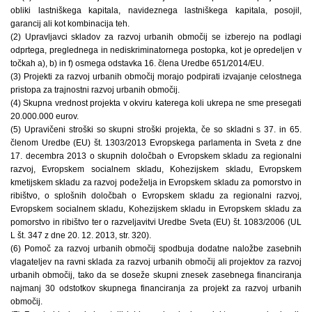
obliki lastniškega kapitala, navideznega lastniškega kapitala, posojil,
garancij ali kot kombinacija teh.
(2) Upravljavci skladov za razvoj urbanih območij se izberejo na podlagi
odprtega, preglednega in nediskriminatornega postopka, kot je opredeljen v
točkah a), b) in f) osmega odstavka 16. člena Uredbe 651/2014/EU.
(3) Projekti za razvoj urbanih območij morajo podpirati izvajanje celostnega
pristopa za trajnostni razvoj urbanih območij.
(4) Skupna vrednost projekta v okviru katerega koli ukrepa ne sme presegati
20.000.000 eurov.
(5) Upravičeni stroški so skupni stroški projekta, če so skladni s 37. in 65.
členom Uredbe (EU) št. 1303/2013 Evropskega parlamenta in Sveta z dne
17. decembra 2013 o skupnih določbah o Evropskem skladu za regionalni
razvoj, Evropskem socialnem skladu, Kohezijskem skladu, Evropskem
kmetijskem skladu za razvoj podeželja in Evropskem skladu za pomorstvo in
ribištvo, o splošnih določbah o Evropskem skladu za regionalni razvoj,
Evropskem socialnem skladu, Kohezijskem skladu in Evropskem skladu za
pomorstvo in ribištvo ter o razveljavitvi Uredbe Sveta (EU) št. 1083/2006 (UL
L št. 347 z dne 20. 12. 2013, str. 320).
(6) Pomoč za razvoj urbanih območij spodbuja dodatne naložbe zasebnih
vlagateljev na ravni sklada za razvoj urbanih območij ali projektov za razvoj
urbanih območij, tako da se doseže skupni znesek zasebnega financiranja
najmanj 30 odstotkov skupnega financiranja za projekt za razvoj urbanih
območij.