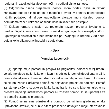
regionalni razvoj, od dajalcev pomoči na podlagi pisne zahteve.
(3) Odgovorna oseba prejemnika pomoči mora podati izjave in razkriti
zahtevane podatke tako, da jih je mogoče preveriti. V primeru posredovanja
lažnih podatkov ali druge ugotovljene zlorabe mora dajalec pomoči
nemudoma začeti ustrezne odškodninske in kazenske postopke.
(4) Državni organ, pristojen za regionalni razvoj, preverja izvajanje te
uredbe. Dajalci pomoči mu morajo poročati o ugotovljenih pomanjkljivostih in
ugotovljenih sistematičnih nepravilnostih pri izvajanju te uredbe v 30 dneh,
potem ko je bila nepravilnost bila ugotovljena.
7. člen
(kumulacija pomoči)
(1) Zgornje meje pomoči in pragovi za priglasitev, določeni v tej uredbi,
veljajo ne glede na to, iz katerih javnih sredstev je pomoč dodeljena in ali je
pomoč dodeljena v okviru več shem ali individualnih pomoči hkrati. Upošteva
se skupni znesek državne pomoči za dejavnost, projekt ali podjetje. Pomoč
za iste upravičene stroške se lahko kumulira le, če se s tako kumulacijo ne
preseže največja intenzivnost pomoči ali znesek pomoči, ki se uporablja za
to pomoč v skladu s to uredbo.
(2) Pomoč se ne sme združevati s pomočjo de minimis glede na enake
upravičene stroške, če bi bile s tem presežene dovoljene meje intenzivnosti