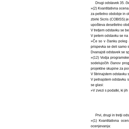
Drugi odstavek 35. čl
»(2) Kvantitativna ocena
za petletno obdobje in o
zbirki Sicris (COBISS) j
upošteva desetletno obd
V tretjem odstavku se bes
V petem odstavku se na k
»Če so v članku poleg a
prispevka se deli samo s
Dvanajsti odstavek se sp
»(12) Vodja programske 
sodelujočih članov prog
projektne skupine za pos
V štirinajstem odstavku 
V petnajstem odstavku 
se glasi:
»V zvezi s podatki, ki ji
Prvi, drugi in tretji o
»(1) Kvantitativna ocen
ocenjevanja: