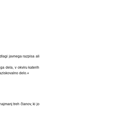
dlagi javnega razpisa ali
ga dela, v okviru katerih
aziskovalno delo.«
najmanj treh članov, ki jo