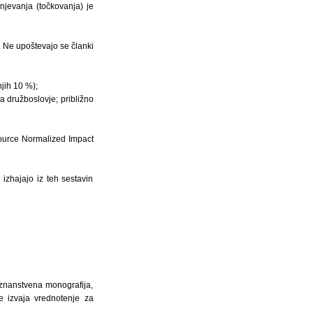
njevanja (točkovanja) je
). Ne upoštevajo se članki
njih 10 %);
za družboslovje; približno
Source Normalized Impact
 izhajajo iz teh sestavin
 znanstvena monografija,
se izvaja vrednotenje za