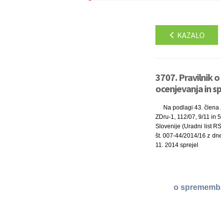
KAZALO
3707. Pravilnik 
ocenjevanja in sp
Na podlagi 43. člena 
ZDru-1, 112/07, 9/11 in 
Slovenije (Uradni list R
št. 007-44/2014/16 z dne
11. 2014 sprejel
o spremembah