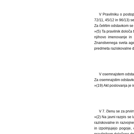
V Pravilniku o postop
72/11, 45/12 in 96/13) se
Za četrtim odstavkom se 
»(5) Ta pravilnik določa
njihovo imenovanje in r
Znanstvenega sveta agen
predmeta raziskovalne d
V osemnajstem odstav
Za osemnajstim odstavko
»(19) Akt poslovanja je i
V 7. členu se za prvi
»(2) Na javni razpis se l
raziskovalne in razvojne
in izpolnjujejo pogoje,
pravilnikom določeno d