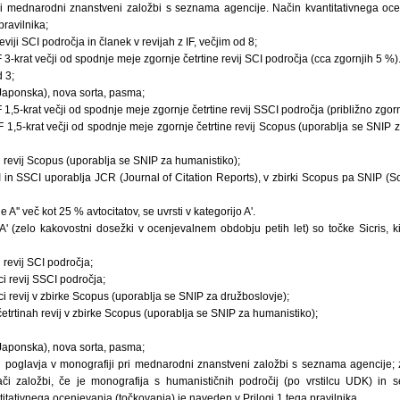
i mednarodni znanstveni založbi s seznama agencije. Način kvantitativnega oce
pravilnika;
reviji SCI področja in članek v revijah z IF, večjim od 8;
 IF 3-krat večji od spodnje meje zgornje četrtine revij SCI področja (cca zgornjih 5 %
d 3;
 Japonska), nova sorta, pasma;
 IF 1,5-krat večji od spodnje meje zgornje četrtine revij SSCI področja (približno zgor
 IF 1,5-krat večji od spodnje meje zgornje četrtine revij Scopus (uporablja se SNIP 
ni revij Scopus (uporablja se SNIP za humanistiko);
CI in SSCI uporablja JCR (Journal of Citation Reports), v zbirki Scopus pa SNIP (
e A'' več kot 25 % avtocitatov, se uvrsti v kategorijo A'.
A' (zelo kakovostni dosežki v ocenjevalnem obdobju petih let) so točke Sicris, ki
i revij SCI področja;
ci revij SSCI področja;
ci revij v zbirke Scopus (uporablja se SNIP za družboslovje);
četrtinah revij v zbirke Scopus (uporablja se SNIP za humanistiko);
 Japonska), nova sorta, pasma;
i poglavja v monografiji pri mednarodni znanstveni založbi s seznama agencije;
ači založbi, če je monografija s humanističnih področij (po vrstilcu UDK) in 
itativnega ocenjevanja (točkovanja) je naveden v Prilogi 1 tega pravilnika.