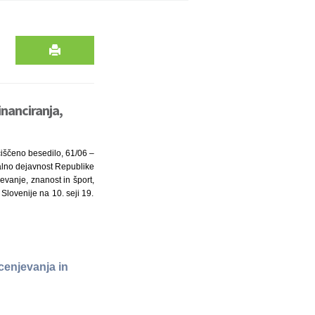
inanciranja,
čiščeno besedilo, 61/06 –
valno dejavnost Republike
evanje, znanost in šport,
Slovenije na 10. seji 19.
cenjevanja in