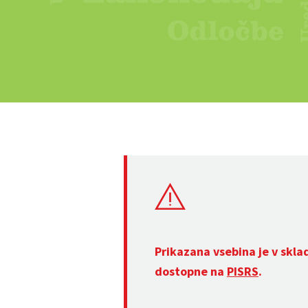
Prikazana vsebina je v skla
dostopne na
PISRS
.