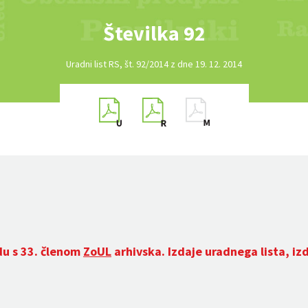
Številka 92
Uradni list RS, št. 92/2014 z dne 19. 12. 2014
du s 33. členom
ZoUL
arhivska. Izdaje uradnega lista, iz