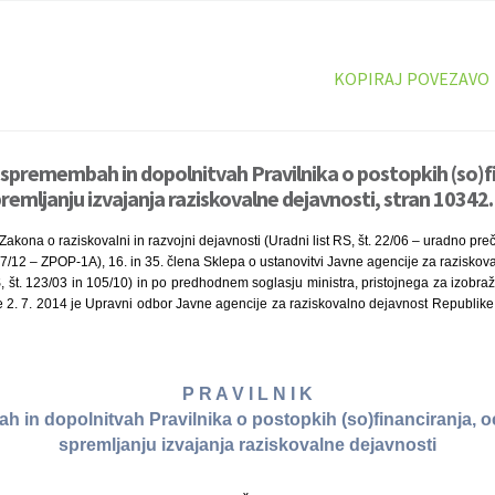
KOPIRAJ POVEZAVO
o spremembah in dopolnitvah Pravilnika o postopkih (so)f
remljanju izvajanja raziskovalne dejavnosti, stran 10342.
Zakona o raziskovalni in razvojni dejavnosti (Uradni list RS, št. 22/06 – uradno pre
57/12 – ZPOP-1A), 16. in 35. člena Sklepa o ustanovitvi Javne agencije za razisko
S, št. 123/03 in 105/10) in po predhodnem soglasju ministra, pristojnega za izobraž
 2. 7. 2014 je Upravni odbor Javne agencije za raziskovalno dejavnost Republike 
P R A V I L N I K
 in dopolnitvah Pravilnika o postopkih (so)financiranja, o
spremljanju izvajanja raziskovalne dejavnosti