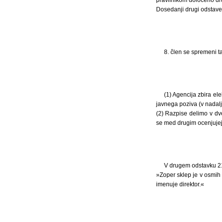
Dosedanji drugi odstavek
8. člen se spremeni ta
(1) Agencija zbira el
javnega poziva (v nadalj
(2) Razpise delimo v dve
se med drugim ocenjujejo
V drugem odstavku 21.
»Zoper sklep je v osmih d
imenuje direktor.«