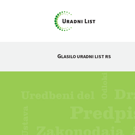
G
LASILO URADNI LIST RS