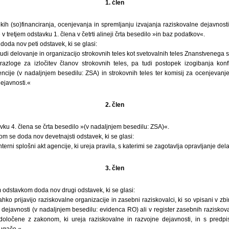
1. člen
kih (so)financiranja, ocenjevanja in spremljanju izvajanja raziskovalne dejavnosti (
 v tretjem odstavku 1. člena v četrti alineji črta besedilo »in baz podatkov«.
doda nov peti odstavek, ki se glasi:
 tudi delovanje in organizacijo strokovnih teles kot svetovalnih teles Znanstvenega 
azloge za izločitev članov strokovnih teles, pa tudi postopek izogibanja konf
cije (v nadaljnjem besedilu: ZSA) in strokovnih teles ter komisij za ocenjevanje 
ejavnosti.«
2. člen
ku 4. člena se črta besedilo »(v nadaljnjem besedilu: ZSA)«.
m se doda nov devetnajsti odstavek, ki se glasi:
nterni splošni akt agencije, ki ureja pravila, s katerimi se zagotavlja opravljanje dela
3. člen
m odstavkom doda nov drugi odstavek, ki se glasi:
ahko prijavijo raziskovalne organizacije in zasebni raziskovalci, ki so vpisani v zb
 dejavnosti (v nadaljnjem besedilu: evidenca RO) ali v register zasebnih raziskoval
 določene z zakonom, ki ureja raziskovalne in razvojne dejavnosti, in s predpi
rugače.«