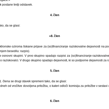
 postane tretji odstavek.
4. člen
ko, da se glasi:
»8. člen
ektronske oziroma tiskane prijave za (so)financiranje raziskovalne dejavnosti na po
njem besedilu: razpis).
 osnovni skupini. V prvo skupino spadajo razpisi za (so)financiranje raziskovalne
 raziskovalci. V drugo skupino spadajo dejavnosti, ki so podporne dejavnosti za r
5. člen
 člena se drugi stavek spremeni tako, da se glasi:
neh od vročitve dovoljena pritožba, o kateri odloči komisija za pritožbe v sestavi 
6. člen