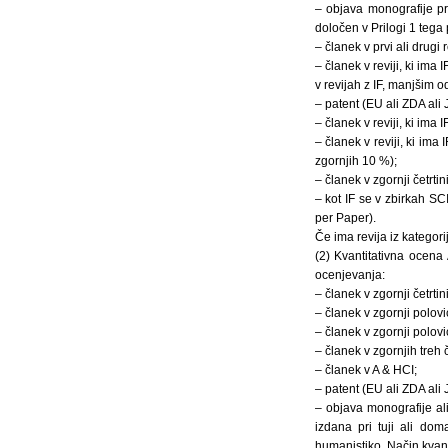
– objava monografije pr
določen v Prilogi 1 tega 
– članek v prvi ali drugi 
– članek v reviji, ki ima
v revijah z IF, manjšim o
– patent (EU ali ZDA ali
– članek v reviji, ki ima
– članek v reviji, ki ima
zgornjih 10 %);
– članek v zgornji četrti
– kot IF se v zbirkah S
per Paper).
Če ima revija iz kategorij
(2) Kvantitativna ocena 
ocenjevanja:
– članek v zgornji četrtin
– članek v zgornji polovi
– članek v zgornji polovi
– članek v zgornjih treh 
– članek v A & HCI;
– patent (EU ali ZDA ali
– objava monografije al
izdana pri tuji ali dom
humanistiko. Način kvant