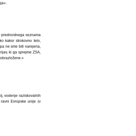
ja«.
gom prednostnega seznama
o kakor strokovno telo,
a ne sme biti narejena,
rijav, ki ga sprejme ZSA,
 obrazložene.«
ij, vodenje raziskovalnih
 ravni Evropske unije (v