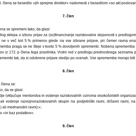
. člena se besedilo »jih sprejme direktor« nadomesti z besedilom »so akt poslovan
7. člen
ena se spremeni tako, da glasi:
dlog sklepa o izboru prijav za (so)financiranje raziskovalne dejavnosti s predlo
 ne v več kot 5 % primerov glede na vse izbrane prijave, pri čemer ravna enak
rememba praga se ne šteje v kvoto 5 % dovoljenih sprememb. Nobena sprememba p
esov iz 172. p člena tega pravilnika. Vrstni red v predlogu prednostnega seznama p
premembi tak, da si odobrene prijave sledijo po ocenah. Vse spremembe morajo biti
8. člen
 člena se:
o, da se glasi:
je (vključuje mentorstva in vodenje raziskovalnih oziroma visokošolskih organizac
ali vodenje razvojnoraziskovalnih skupin na podjetniški ravni, državni ravni, na
 ali mednarodni ravni);«;
ilo »in baz podatkov«.
9. člen