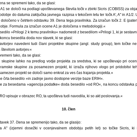
ena se spremeni tako, da se glasi:
 A1 se določi na podlagi upoštevanega števila točk v zbirki Sicris (COBISS) za obj
bdobje do datuma zaključka javnega razpisa v tekočem letu ter točk A', A'' in A1/2. 
e določeno v četrtem odstavku 39. člena tega pravilnika. Za izračun točk 2. E (pate
obje. Formula za izračun ocene A1 je določena v metodologiji.«
edilo »Prilogi 2 k temu pravilniku« nadomesti z besedilom »Prilogi 1, ki je sestavni
oncu besedila doda nov stavek, ki se glasi:
vtorjev navedeni tudi člani projektne skupine (angl. study group), tem točke ne 
 številom avtorjev.«
remeni tako, da se glasi:
skupine lahko na predlog vodje projekta za sredstva, ki se upoštevajo pri oceni
ramske skupine za posamezen projekt, ki izraža njihovo vlogo pri pridobitvi te
amezen projekt se določi samo enkrat za ves čas trajanja projekta.«
se črta besedilo »in zadnje javno dostopne verzije baze ERIH«.
se za besedama »agencija podatke« doda besedilo »od RO«, na koncu odstavka pa
h RO vpisuje v obrazec RO, ta upošteva tudi navodila, ki so akt poslovanja.«
10. člen
dstavek 37. člena se spremenijo tako, da se glasijo:
a A'' (izjemni dosežki v ocenjevalnem obdobju petih let) so točke Sicris, ki 