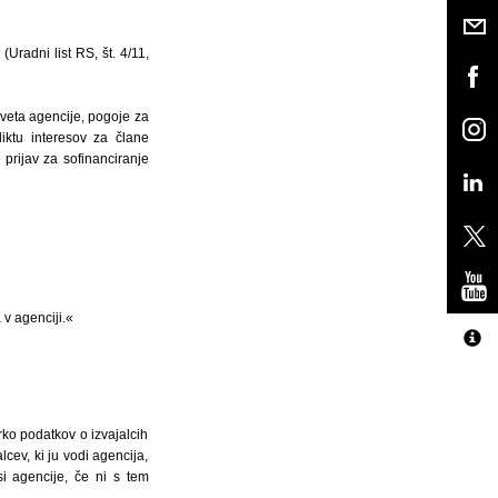
Uradni list RS, št. 4/11,
sveta agencije, pogoje za
liktu interesov za člane
prijav za sofinanciranje
 v agenciji.«
irko podatkov o izvajalcih
cev, ki ju vodi agencija,
si agencije, če ni s tem