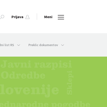
Prijava
Meni
dni list RS
Preklic dokumentov