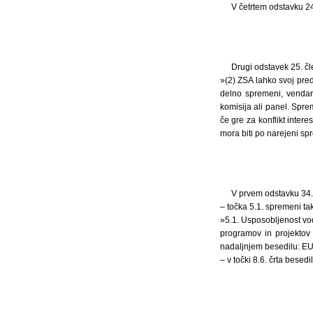
V četrtem odstavku 24
Drugi odstavek 25. čl
»(2) ZSA lahko svoj pre
delno spremeni, vendar
komisija ali panel. Sp
če gre za konflikt inter
mora biti po narejeni s
V prvem odstavku 34.
– točka 5.1. spremeni tak
»5.1. Usposobljenost vod
programov in projektov 
nadaljnjem besedilu: EU)
– v točki 8.6. črta besed