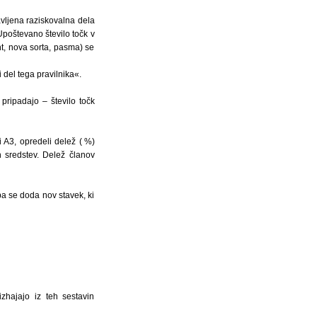
avljena raziskovalna dela
Upoštevano število točk v
nt, nova sorta, pasma) se
 del tega pravilnika«.
pripadajo – število točk
 A3, opredeli delež ( %)
h sredstev. Delež članov
 se doda nov stavek, ki
izhajajo iz teh sestavin