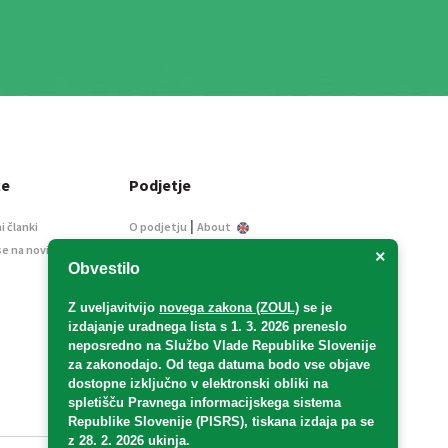
ce
Podjetje
|
i članki
O podjetju
About
se na novice
Kontakt
×
Obvestilo
Informacije javnega
značaja
Z uveljavitvijo
novega zakona (ZOUL)
se je
Oglaševanje
izdajanje uradnega lista s 1. 3. 2026 preneslo
Splošni pogoji
neposredno
na Službo Vlade Republike Slovenije
Izjava o varstvu osebnih
za zakonodajo
. Od tega datuma bodo vse objave
podatkov
dostopne izključno v elektronski obliki na
spletišču Pravnega informacijskega sistema
E-dražbe
Republike Slovenije (PISRS), tiskana izdaja pa se
z 28. 2. 2026 ukinja.