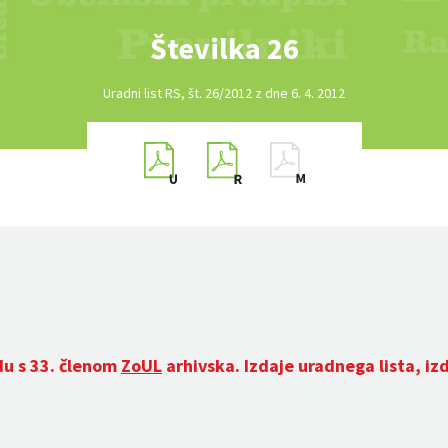
Številka 26
Uradni list RS, št. 26/2012 z dne 6. 4. 2012
du s 33. členom
ZoUL
arhivska. Izdaje uradnega lista, iz