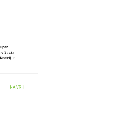
Župan
ne Straža
Knafelj l.r.
NA VRH