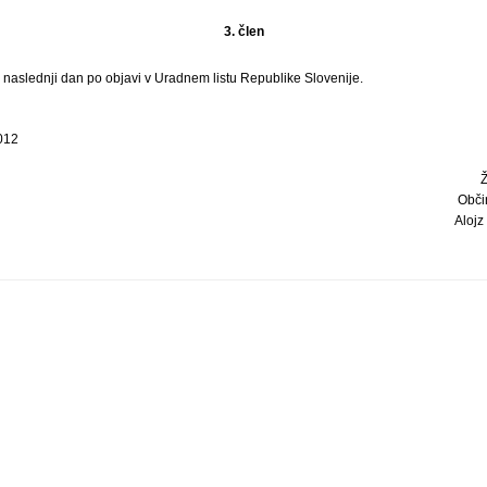
3. člen
i naslednji dan po objavi v Uradnem listu Republike Slovenije.
012
Obči
Alojz 