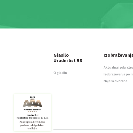
Glasilo
Izobraževanj
Uradni list RS
Aktualna izobraže
O glasilu
Izobraževanja po 
Najem dvorane