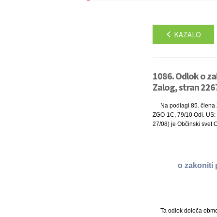
KAZALO
1086. Odlok o za
Zalog, stran 226
Na podlagi 85. člena 
ZGO-1C, 79/10 Odl. US: U
27/08) je Občinski svet O
o zakoniti
Ta odlok določa obm