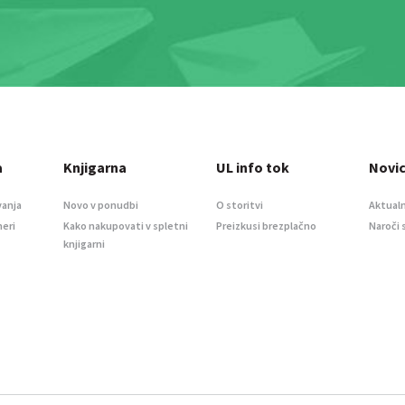
a
Knjigarna
UL info tok
Novi
vanja
Novo v ponudbi
O storitvi
Aktualn
meri
Kako nakupovati v spletni
Preizkusi brezplačno
Naroči 
knjigarni