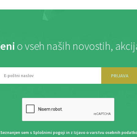
eni
o vseh naših novostih, akci
PRIJAVA
Seznanjen sem s
Splošnimi pogoji
in z
Izjavo o varstvu osebnih podatk