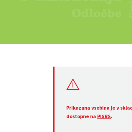
Prikazana vsebina je v skla
dostopne na
PISRS
.