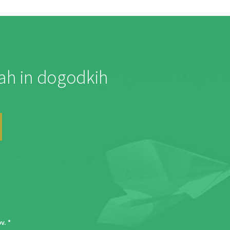
jah in dogodkih
ov
. *