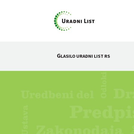
G
LASILO URADNI LIST RS