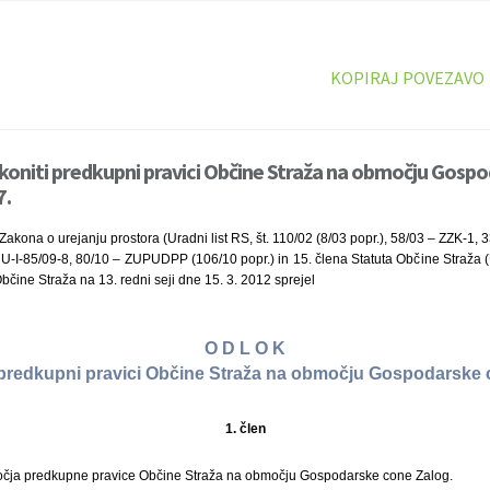
KOPIRAJ POVEZAVO
koniti predkupni pravici Občine Straža na območju Gosp
7.
Zakona o urejanju prostora (Uradni list RS, št. 110/02 (8/03 popr.), 58/03 – ZZK-1, 
-I-85/09-8, 80/10 – ZUPUDPP (106/10 popr.) in 15. člena Statuta Občine Straža (Ur
bčine Straža na 13. redni seji dne 15. 3. 2012 sprejel
O D L O K
 predkupni pravici Občine Straža na območju Gospodarske
1. člen
očja predkupne pravice Občine Straža na območju Gospodarske cone Zalog.