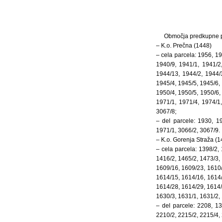
Območja predkupne pra
– K.o. Prečna (1448)
– cela parcela: 1956, 1
1940/9, 1941/1, 1941/2
1944/13, 1944/2, 1944/
1945/4, 1945/5, 1945/6,
1950/4, 1950/5, 1950/6,
1971/1, 1971/4, 1974/1
3067/8;
– del parcele: 1930, 1
1971/1, 3066/2, 3067/9.
– K.o. Gorenja Straža (1
– cela parcela: 1398/2,
1416/2, 1465/2, 1473/3,
1609/16, 1609/23, 1610/
1614/15, 1614/16, 1614/
1614/28, 1614/29, 1614/3
1630/3, 1631/1, 1631/2, 
– del parcele: 2208, 13
2210/2, 2215/2, 2215/4, 