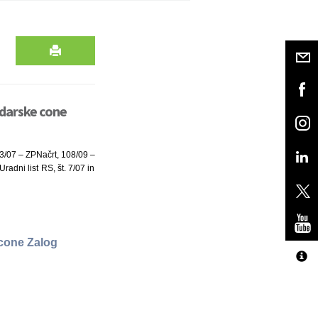
odarske cone
33/07 – ZPNačrt, 108/09 –
adni list RS, št. 7/07 in
 cone Zalog