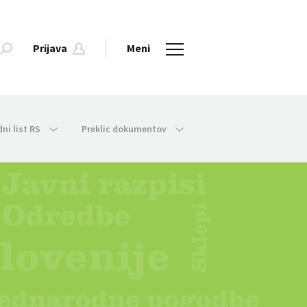
Prijava
Meni
dni list RS
Preklic dokumentov