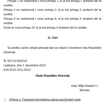
Priloga 1 se nadomesti z novo prilogo 1, ki je kot priloga 1 sestavni del te
uredbe.
Priloga 2 se nadomesti z novo prilogo 2, ki je kot priloga 2 sestavni del te
uredbe.
Priloga 8 se nadomesti z novo prilogo 8, ki je kot priloga 3 sestavni del te
uredbe.
Doda se nova priloga 10, ki je kot priloga 4 sestavni del te uredbe.
11. člen
Ta uredba začne veljati petnajsti dan po objavi v Uradnem listu Republike
Slovenije.
Št. 00719-50/2010
Ljubljana, dne 2. decembra 2010
EVA 2010-2511-0012
Vlada Republike Slovenije
mag. Mitja Gaspari l.r.
Minister
Priloga 1: Parametri kemijskega stanja površinskih voda