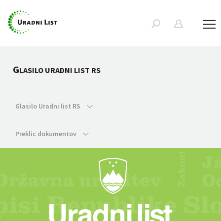
G
LASILO URADNI LIST RS
Glasilo Uradni list RS
Preklic dokumentov