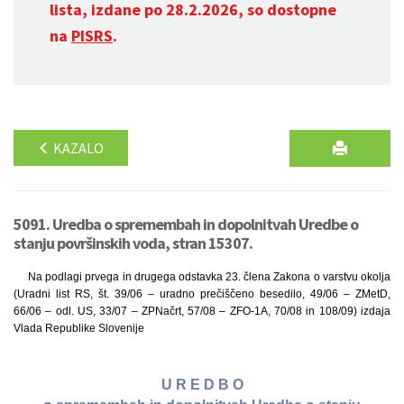
lista, izdane po 28.2.2026, so dostopne
na
PISRS
.
KAZALO
5091. Uredba o spremembah in dopolnitvah Uredbe o
stanju površinskih voda, stran 15307.
Na podlagi prvega in drugega odstavka 23. člena Zakona o varstvu okolja
(Uradni list RS, št. 39/06 – uradno prečiščeno besedilo, 49/06 – ZMetD,
66/06 – odl. US, 33/07 – ZPNačrt, 57/08 – ZFO-1A, 70/08 in 108/09) izdaja
Vlada Republike Slovenije
U R E D B O