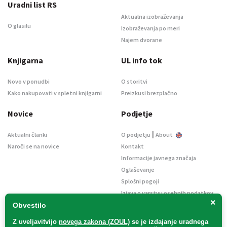
Uradni list RS
Aktualna izobraževanja
O glasilu
Izobraževanja po meri
Najem dvorane
Knjigarna
UL info tok
Novo v ponudbi
O storitvi
Kako nakupovati v spletni knjigarni
Preizkusi brezplačno
Novice
Podjetje
|
Aktualni članki
O podjetju
About
Naroči se na novice
Kontakt
Informacije javnega značaja
Oglaševanje
Splošni pogoji
Izjava o varstvu osebnih podatkov
×
E-dražbe
Obvestilo
Z uveljavitvijo
novega zakona (ZOUL)
se je
izdajanje uradnega