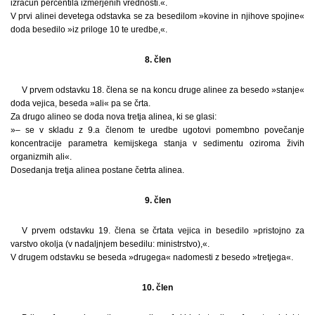
izračun percentila izmerjenih vrednosti.«.
V prvi alinei devetega odstavka se za besedilom »kovine in njihove spojine«
doda besedilo »iz priloge 10 te uredbe,«.
8. člen
V prvem odstavku 18. člena se na koncu druge alinee za besedo »stanje«
doda vejica, beseda »ali« pa se črta.
Za drugo alineo se doda nova tretja alinea, ki se glasi:
»– se v skladu z 9.a členom te uredbe ugotovi pomembno povečanje
koncentracije parametra kemijskega stanja v sedimentu oziroma živih
organizmih ali«.
Dosedanja tretja alinea postane četrta alinea.
9. člen
V prvem odstavku 19. člena se črtata vejica in besedilo »pristojno za
varstvo okolja (v nadaljnjem besedilu: ministrstvo),«.
V drugem odstavku se beseda »drugega« nadomesti z besedo »tretjega«.
10. člen