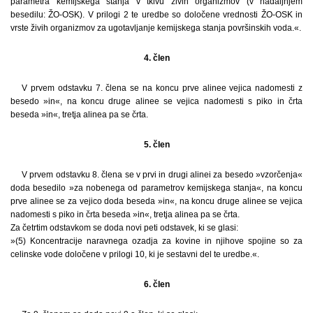
parametra kemijskega stanja v tkivu živih organizmov (v nadaljnjem
besedilu: ŽO-OSK). V prilogi 2 te uredbe so določene vrednosti ŽO-OSK in
vrste živih organizmov za ugotavljanje kemijskega stanja površinskih voda.«.
4. člen
V prvem odstavku 7. člena se na koncu prve alinee vejica nadomesti z
besedo »in«, na koncu druge alinee se vejica nadomesti s piko in črta
beseda »in«, tretja alinea pa se črta.
5. člen
V prvem odstavku 8. člena se v prvi in drugi alinei za besedo »vzorčenja«
doda besedilo »za nobenega od parametrov kemijskega stanja«, na koncu
prve alinee se za vejico doda beseda »in«, na koncu druge alinee se vejica
nadomesti s piko in črta beseda »in«, tretja alinea pa se črta.
Za četrtim odstavkom se doda novi peti odstavek, ki se glasi:
»(5) Koncentracije naravnega ozadja za kovine in njihove spojine so za
celinske vode določene v prilogi 10, ki je sestavni del te uredbe.«.
6. člen