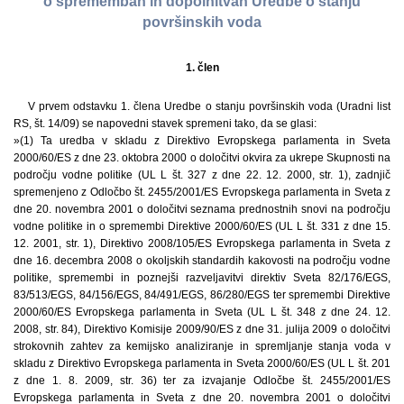
o spremembah in dopolnitvah Uredbe o stanju
površinskih voda
1. člen
V prvem odstavku 1. člena Uredbe o stanju površinskih voda (Uradni list
RS, št. 14/09) se napovedni stavek spremeni tako, da se glasi:
»(1) Ta uredba v skladu z Direktivo Evropskega parlamenta in Sveta
2000/60/ES z dne 23. oktobra 2000 o določitvi okvira za ukrepe Skupnosti na
področju vodne politike (UL L št. 327 z dne 22. 12. 2000, str. 1), zadnjič
spremenjeno z Odločbo št. 2455/2001/ES Evropskega parlamenta in Sveta z
dne 20. novembra 2001 o določitvi seznama prednostnih snovi na področju
vodne politike in o spremembi Direktive 2000/60/ES (UL L št. 331 z dne 15.
12. 2001, str. 1), Direktivo 2008/105/ES Evropskega parlamenta in Sveta z
dne 16. decembra 2008 o okoljskih standardih kakovosti na področju vodne
politike, spremembi in poznejši razveljavitvi direktiv Sveta 82/176/EGS,
83/513/EGS, 84/156/EGS, 84/491/EGS, 86/280/EGS ter spremembi Direktive
2000/60/ES Evropskega parlamenta in Sveta (UL L št. 348 z dne 24. 12.
2008, str. 84), Direktivo Komisije 2009/90/ES z dne 31. julija 2009 o določitvi
strokovnih zahtev za kemijsko analiziranje in spremljanje stanja voda v
skladu z Direktivo Evropskega parlamenta in Sveta 2000/60/ES (UL L št. 201
z dne 1. 8. 2009, str. 36) ter za izvajanje Odločbe št. 2455/2001/ES
Evropskega parlamenta in Sveta z dne 20. novembra 2001 o določitvi