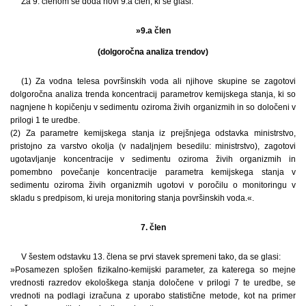
Za 9. členom se doda novi 9.a člen, ki se glasi:
»9.a člen
(dolgoročna analiza trendov)
(1) Za vodna telesa površinskih voda ali njihove skupine se zagotovi
dolgoročna analiza trenda koncentracij parametrov kemijskega stanja, ki so
nagnjene h kopičenju v sedimentu oziroma živih organizmih in so določeni v
prilogi 1 te uredbe.
(2) Za parametre kemijskega stanja iz prejšnjega odstavka ministrstvo,
pristojno za varstvo okolja (v nadaljnjem besedilu: ministrstvo), zagotovi
ugotavljanje koncentracije v sedimentu oziroma živih organizmih in
pomembno povečanje koncentracije parametra kemijskega stanja v
sedimentu oziroma živih organizmih ugotovi v poročilu o monitoringu v
skladu s predpisom, ki ureja monitoring stanja površinskih voda.«.
7. člen
V šestem odstavku 13. člena se prvi stavek spremeni tako, da se glasi:
»Posamezen splošen fizikalno-kemijski parameter, za katerega so mejne
vrednosti razredov ekološkega stanja določene v prilogi 7 te uredbe, se
vrednoti na podlagi izračuna z uporabo statistične metode, kot na primer