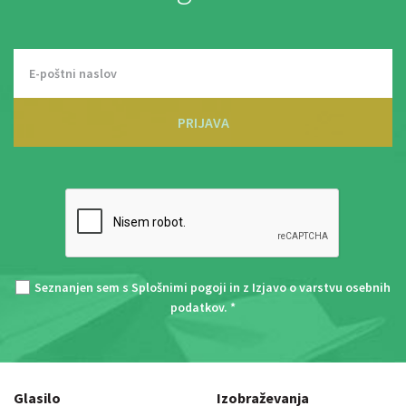
PRIJAVA
Seznanjen sem s
Splošnimi pogoji
in z
Izjavo o varstvu osebnih
podatkov
. *
Glasilo
Izobraževanja