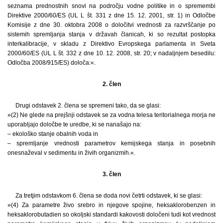
seznama prednostnih snovi na področju vodne politike in o spremembi
Direktive 2000/60/ES (UL L št. 331 z dne 15. 12. 2001, str. 1) in Odločbe
Komisije z dne 30. oktobra 2008 o določitvi vrednosti za razvrščanje po
sistemih spremljanja stanja v državah članicah, ki so rezultat postopka
interkalibracije, v skladu z Direktivo Evropskega parlamenta in Sveta
2000/60/ES (UL L št. 332 z dne 10. 12. 2008, str. 20; v nadaljnjem besedilu:
Odločba 2008/915/ES) določa:«.
2. člen
Drugi odstavek 2. člena se spremeni tako, da se glasi:
»(2) Ne glede na prejšnji odstavek se za vodna telesa teritorialnega morja ne
uporabljajo določbe te uredbe, ki se nanašajo na:
– ekološko stanje obalnih voda in
– spremljanje vrednosti parametrov kemijskega stanja in posebnih
onesnaževal v sedimentu in živih organizmih.«.
3. člen
Za tretjim odstavkom 6. člena se doda novi četrti odstavek, ki se glasi:
»(4) Za parametre živo srebro in njegove spojine, heksaklorobenzen in
heksaklorobutadien so okoljski standardi kakovosti določeni tudi kot vrednost