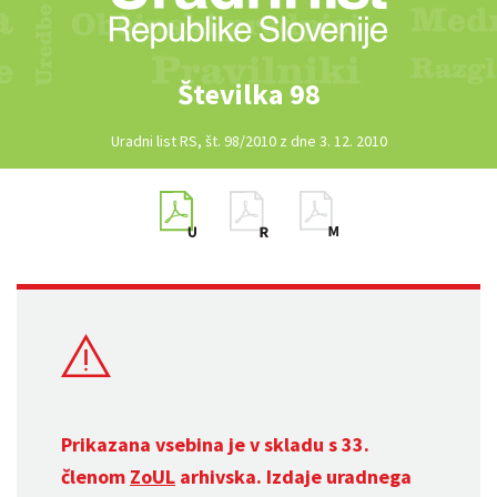
Številka 98
Uradni list RS, št. 98/2010 z dne 3. 12. 2010
Prikazana vsebina je v skladu s 33.
členom
ZoUL
arhivska. Izdaje uradnega