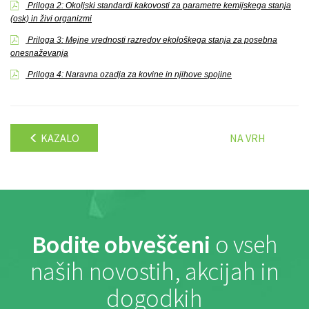
Priloga 2: Okoljski standardi kakovosti za parametre kemijskega stanja
(osk) in živi organizmi
Priloga 3: Mejne vrednosti razredov ekološkega stanja za posebna
onesnaževanja
Priloga 4: Naravna ozadja za kovine in njihove spojine
KAZALO
NA VRH
Bodite obveščeni
o vseh
naših novostih, akcijah in
dogodkih