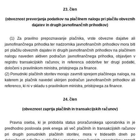
23. člen
(obveznost preverjanja podatkov na plačilnem nalogu pri plačilu obveznih
dajatev in drugih javnofinančnih prihodkov)
(1) Za pravilno prepoznavanje plačnika, vrste obvezne dajatve ali
javnofinančnega prihodka ter nadzornika javnofinančnih prihodkov mora biti
pri plačilu obveznih dajatev in drugih javnofinančnih prihodkov na plačilnem
nalogu naveden aktiven podračun javnofinančnega prihodka, objavljen v
registru transakcijskih računov, in referenca odobritve ter drugi podatki,
določeni s pravilnikom ministra, pristojnega za finance.
(2) Ponudniki plačilnih storitev morajo zavrniti sprejem plačilnega naloga, na
katerem je plačnik navedel ukinjen podračun javnofinančnih prihodkov ali
referenco, ki ni v skladu s pravilnikom ministra, pristojnega za finance.
24. člen
(obveznost zaprtja plačilnih in transakcijskih računov)
Pravna oseba, ki je pridobila status proračunskega uporabnika in je
predhodno poslovala prek enega ali več plačilnih in transakcijskih računov
pri drugih ponudnikih plačilnih storitev, mora v tridesetih dneh po