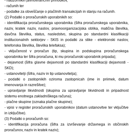
- nadzornikih javnofinančnih prihodkov,
- računih ter
- podatke za obveščanje o plačilnih transakcijah in stanju na računih.
(2) Podatki o proračunskih uporabnikih so:
- identifikacija proračunskega uporabnika (šifra proračunskega uporabnika,
naziv, kratek naziv, naslov, pravnoorganizacijska oblika, matična številka,
davčna številka, status, nasledstvo, skupina po standardni klasifikaciji
institucionalnih sektorjev - SKIS in podatki za stike - elektronski naslov,
telefonska številka, številka telefaksa);
- vključenost v proračun (tip, skupina in podskupina proračunskega
uporabnika ter šifra proračuna, ki mu proračunski uporabnik pripada);
- dejavnost (šifra glavne dejavnosti po standardni klasifikaciji dejavnosti -
SKD);
- ustanovitelji (šifra, naziv in tip ustanovitelja);
- podatki o zastopnikih oziroma zastopnicah (ime in priimek, datum
imenovanja in razrešitve);
- upravljanje likvidnosti (skupina za upravljanje likvidnosti in pripadnost
sistemu enotnega zakladniškega računa);
- plačne skupine (oznaka plačne skupine);
- vpisi v register proračunskih uporabnikov (datum ustanovitve ter vključitve
in izključitve).
(3) Podatki o proračunih so:
- identifikacija proračuna (šifra za izvrševanje državnega in občinskih
proračunov, naziv in kratek naziv);