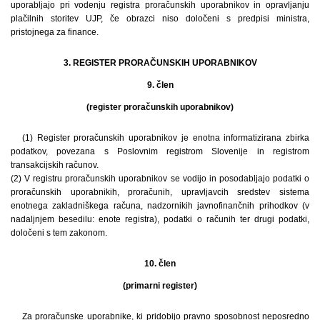
uporabljajo pri vodenju registra proračunskih uporabnikov in opravljanju
plačilnih storitev UJP, če obrazci niso določeni s predpisi ministra,
pristojnega za finance.
3. REGISTER PRORAČUNSKIH UPORABNIKOV
9. člen
(register proračunskih uporabnikov)
(1) Register proračunskih uporabnikov je enotna informatizirana zbirka
podatkov, povezana s Poslovnim registrom Slovenije in registrom
transakcijskih računov.
(2) V registru proračunskih uporabnikov se vodijo in posodabljajo podatki o
proračunskih uporabnikih, proračunih, upravljavcih sredstev sistema
enotnega zakladniškega računa, nadzornikih javnofinančnih prihodkov (v
nadaljnjem besedilu: enote registra), podatki o računih ter drugi podatki,
določeni s tem zakonom.
10. člen
(primarni register)
Za proračunske uporabnike, ki pridobijo pravno sposobnost neposredno