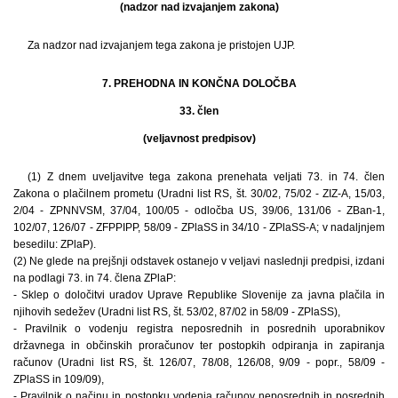
(nadzor nad izvajanjem zakona)
Za nadzor nad izvajanjem tega zakona je pristojen UJP.
7. PREHODNA IN KONČNA DOLOČBA
33. člen
(veljavnost predpisov)
(1) Z dnem uveljavitve tega zakona prenehata veljati 73. in 74. člen
Zakona o plačilnem prometu (Uradni list RS, št. 30/02, 75/02 - ZIZ-A, 15/03,
2/04 - ZPNNVSM, 37/04, 100/05 - odločba US, 39/06, 131/06 - ZBan-1,
102/07, 126/07 - ZFPPIPP, 58/09 - ZPlaSS in 34/10 - ZPlaSS-A; v nadaljnjem
besedilu: ZPlaP).
(2) Ne glede na prejšnji odstavek ostanejo v veljavi naslednji predpisi, izdani
na podlagi 73. in 74. člena ZPlaP:
- Sklep o določitvi uradov Uprave Republike Slovenije za javna plačila in
njihovih sedežev (Uradni list RS, št. 53/02, 87/02 in 58/09 - ZPlaSS),
- Pravilnik o vodenju registra neposrednih in posrednih uporabnikov
državnega in občinskih proračunov ter postopkih odpiranja in zapiranja
računov (Uradni list RS, št. 126/07, 78/08, 126/08, 9/09 - popr., 58/09 -
ZPlaSS in 109/09),
- Pravilnik o načinu in postopku vodenja računov neposrednih in posrednih