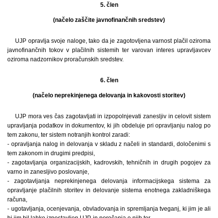
5. člen
(načelo zaščite javnofinančnih sredstev)
UJP opravlja svoje naloge, tako da je zagotovljena varnost plačil oziroma
javnofinančnih tokov v plačilnih sistemih ter varovan interes upravljavcev
oziroma nadzornikov proračunskih sredstev.
6. člen
(načelo neprekinjenega delovanja in kakovosti storitev)
UJP mora ves čas zagotavljati in izpopolnjevati zanesljiv in celovit sistem
upravljanja podatkov in dokumentov, ki jih obdeluje pri opravljanju nalog po
tem zakonu, ter sistem notranjih kontrol zaradi:
- opravljanja nalog in delovanja v skladu z načeli in standardi, določenimi s
tem zakonom in drugimi predpisi,
- zagotavljanja organizacijskih, kadrovskih, tehničnih in drugih pogojev za
varno in zanesljivo poslovanje,
- zagotavljanja neprekinjenega delovanja informacijskega sistema za
opravljanje plačilnih storitev in delovanje sistema enotnega zakladniškega
računa,
- ugotavljanja, ocenjevanja, obvladovanja in spremljanja tveganj, ki jim je ali
bi jim bil lahko izpostavljen UJP, in poročanja o njih ter