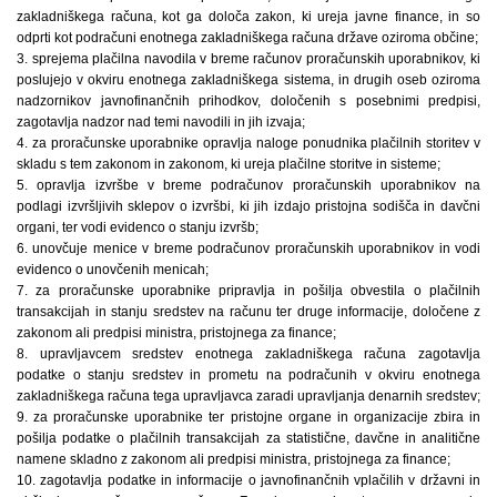
zakladniškega računa, kot ga določa zakon, ki ureja javne finance, in so
odprti kot podračuni enotnega zakladniškega računa države oziroma občine;
3. sprejema plačilna navodila v breme računov proračunskih uporabnikov, ki
poslujejo v okviru enotnega zakladniškega sistema, in drugih oseb oziroma
nadzornikov javnofinančnih prihodkov, določenih s posebnimi predpisi,
zagotavlja nadzor nad temi navodili in jih izvaja;
4. za proračunske uporabnike opravlja naloge ponudnika plačilnih storitev v
skladu s tem zakonom in zakonom, ki ureja plačilne storitve in sisteme;
5. opravlja izvršbe v breme podračunov proračunskih uporabnikov na
podlagi izvršljivih sklepov o izvršbi, ki jih izdajo pristojna sodišča in davčni
organi, ter vodi evidenco o stanju izvršb;
6. unovčuje menice v breme podračunov proračunskih uporabnikov in vodi
evidenco o unovčenih menicah;
7. za proračunske uporabnike pripravlja in pošilja obvestila o plačilnih
transakcijah in stanju sredstev na računu ter druge informacije, določene z
zakonom ali predpisi ministra, pristojnega za finance;
8. upravljavcem sredstev enotnega zakladniškega računa zagotavlja
podatke o stanju sredstev in prometu na podračunih v okviru enotnega
zakladniškega računa tega upravljavca zaradi upravljanja denarnih sredstev;
9. za proračunske uporabnike ter pristojne organe in organizacije zbira in
pošilja podatke o plačilnih transakcijah za statistične, davčne in analitične
namene skladno z zakonom ali predpisi ministra, pristojnega za finance;
10. zagotavlja podatke in informacije o javnofinančnih vplačilih v državni in