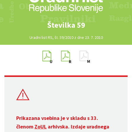
Številka 59
Uradni list RS, št. 59/2010 z dne 23. 7. 2010
Prikazana vsebina je v skladu s 33.
členom
ZoUL
arhivska. Izdaje uradnega