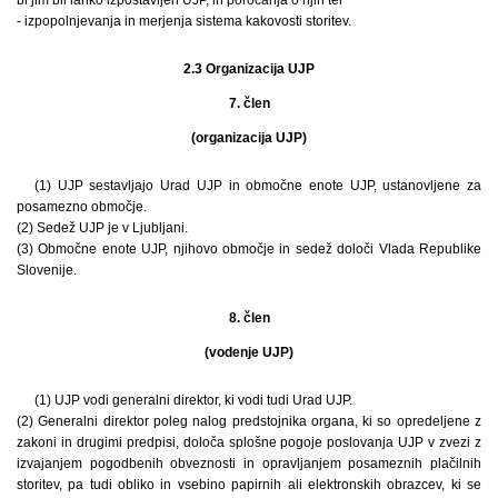
- izpopolnjevanja in merjenja sistema kakovosti storitev.
2.3 Organizacija UJP
7. člen
(organizacija UJP)
(1) UJP sestavljajo Urad UJP in območne enote UJP, ustanovljene za
posamezno območje.
(2) Sedež UJP je v Ljubljani.
(3) Območne enote UJP, njihovo območje in sedež določi Vlada Republike
Slovenije.
8. člen
(vodenje UJP)
(1) UJP vodi generalni direktor, ki vodi tudi Urad UJP.
(2) Generalni direktor poleg nalog predstojnika organa, ki so opredeljene z
zakoni in drugimi predpisi, določa splošne pogoje poslovanja UJP v zvezi z
izvajanjem pogodbenih obveznosti in opravljanjem posameznih plačilnih
storitev, pa tudi obliko in vsebino papirnih ali elektronskih obrazcev, ki se