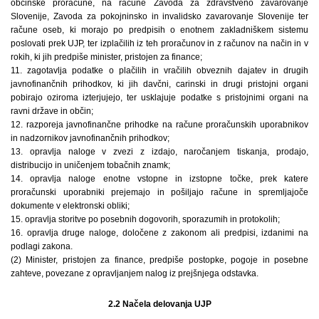
občinske proračune, na račune Zavoda za zdravstveno zavarovanje
Slovenije, Zavoda za pokojninsko in invalidsko zavarovanje Slovenije ter
račune oseb, ki morajo po predpisih o enotnem zakladniškem sistemu
poslovati prek UJP, ter izplačilih iz teh proračunov in z računov na način in v
rokih, ki jih predpiše minister, pristojen za finance;
11. zagotavlja podatke o plačilih in vračilih obveznih dajatev in drugih
javnofinančnih prihodkov, ki jih davčni, carinski in drugi pristojni organi
pobirajo oziroma izterjujejo, ter usklajuje podatke s pristojnimi organi na
ravni države in občin;
12. razporeja javnofinančne prihodke na račune proračunskih uporabnikov
in nadzornikov javnofinančnih prihodkov;
13. opravlja naloge v zvezi z izdajo, naročanjem tiskanja, prodajo,
distribucijo in uničenjem tobačnih znamk;
14. opravlja naloge enotne vstopne in izstopne točke, prek katere
proračunski uporabniki prejemajo in pošiljajo račune in spremljajoče
dokumente v elektronski obliki;
15. opravlja storitve po posebnih dogovorih, sporazumih in protokolih;
16. opravlja druge naloge, določene z zakonom ali predpisi, izdanimi na
podlagi zakona.
(2) Minister, pristojen za finance, predpiše postopke, pogoje in posebne
zahteve, povezane z opravljanjem nalog iz prejšnjega odstavka.
2.2 Načela delovanja UJP