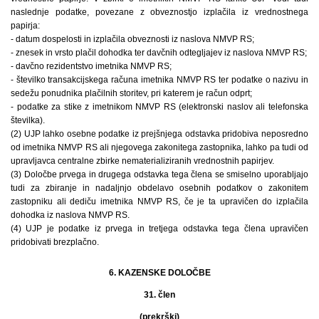
naslednje podatke, povezane z obveznostjo izplačila iz vrednostnega
papirja:
- datum dospelosti in izplačila obveznosti iz naslova NMVP RS;
- znesek in vrsto plačil dohodka ter davčnih odtegljajev iz naslova NMVP RS;
- davčno rezidentstvo imetnika NMVP RS;
- številko transakcijskega računa imetnika NMVP RS ter podatke o nazivu in
sedežu ponudnika plačilnih storitev, pri katerem je račun odprt;
- podatke za stike z imetnikom NMVP RS (elektronski naslov ali telefonska
številka).
(2) UJP lahko osebne podatke iz prejšnjega odstavka pridobiva neposredno
od imetnika NMVP RS ali njegovega zakonitega zastopnika, lahko pa tudi od
upravljavca centralne zbirke nematerializiranih vrednostnih papirjev.
(3) Določbe prvega in drugega odstavka tega člena se smiselno uporabljajo
tudi za zbiranje in nadaljnjo obdelavo osebnih podatkov o zakonitem
zastopniku ali dediču imetnika NMVP RS, če je ta upravičen do izplačila
dohodka iz naslova NMVP RS.
(4) UJP je podatke iz prvega in tretjega odstavka tega člena upravičen
pridobivati brezplačno.
6. KAZENSKE DOLOČBE
31. člen
(prekrški)