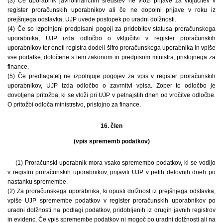
(3) Če uporabnik javnofinančnih sredstev ne vloži prijave za vključitev v
register proračunskih uporabnikov ali če ne dopolni prijave v roku iz
prejšnjega odstavka, UJP uvede postopek po uradni dolžnosti.
(4) Če so izpolnjeni predpisani pogoji za pridobitev statusa proračunskega
uporabnika, UJP izda odločbo o vključitvi v register proračunskih
uporabnikov ter enoti registra dodeli šifro proračunskega uporabnika in vpiše
vse podatke, določene s tem zakonom in predpisom ministra, pristojnega za
finance.
(5) Če predlagatelj ne izpolnjuje pogojev za vpis v register proračunskih
uporabnikov, UJP izda odločbo o zavrnitvi vpisa. Zoper to odločbo je
dovoljena pritožba, ki se vloži pri UJP v petnajstih dneh od vročitve odločbe.
O pritožbi odloča ministrstvo, pristojno za finance.
16. člen
(vpis sprememb podatkov)
(1) Proračunski uporabnik mora vsako spremembo podatkov, ki se vodijo
v registru proračunskih uporabnikov, prijaviti UJP v petih delovnih dneh po
nastanku spremembe.
(2) Za proračunskega uporabnika, ki opusti dolžnost iz prejšnjega odstavka,
vpiše UJP spremembe podatkov v register proračunskih uporabnikov po
uradni dolžnosti na podlagi podatkov, pridobljenih iz drugih javnih registrov
in evidenc. Če vpis spremembe podatkov ni mogoč po uradni dolžnosti ali na