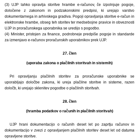
(3) UJP lahko opravlja storitve hrambe e-računov, če izpolnjuje pogoje,
določene z zakonom in podzakonskimi predpisi, ki urejajo varstvo
dokumentarnega in arhivskega gradiva. Pogoji opravljanja storitve e-račun in
elektronske hrambe, obseg teh storitev ter medsebojne pravice in obveznosti
UJP in proračunskega uporabnika se uredijo s pogodbo.
(4) Minister, pristojen za finance, podrobneje predpiše pogoje in standarde
za izmenjavo e-računov proračunskih uporabnikov prek UJP.
27. člen
(uporaba zakona o plačilnih storitvah in sistemih)
Pri opravljanju plačilnih storitev za proračunske uporabnike se
uporabljajo določbe zakona, ki ureja plačilne storitve in sisteme, razen
določb, ki urejajo sklenitev pogodbe o plačilnih storitvah.
28. člen
(hramba podatkov o računih in plačilnih storitvah)
UJP hrani dokumentacijo o računih deset let po zaprtju računov in
dokumentacijo v zvezi z opravljanjem plačilnih storitev deset let od datuma
opravljene storitve.