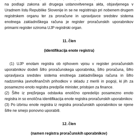
na podlagi zakona ali drugega ustanovitvenega akta, objavljenega v
Uradnem listu Republike Slovenije in se ne registrirajo pri nobenem drugem
registrskem organu ter za proračune in upravljavce sredstev sistema
enotnega zakladniškega računa je register proračunskih uporabnikov
primarni register oziroma UJP registrski organ.
11. člen
(identifikacija enote registra)
(1) UJP enotam registra ob njihovem vpisu v register proračunskih
uporabnikov dodeli šifro proračunskega uporabnika, šifro proračuna, šifro
upravljavca sredstev sistema enotnega zakladniškega računa in šifro
nadzornika javnofinančnih prihodkov v skladu z merili in pogoji, ki jih za
posamezno enoto registra predpiše minister, pristojen za finance.
(2) Šifre iz prejšnjega odstavka enolično opredelijo posamezno enoto
registra in so enolična identifikacija enote registra proračunskih uporabnikov.
(3) Po izbrisu enote registra iz registra proračunskih uporabnikov se njene
šifre ne smejo ponovno uporabiti.
12. člen
(namen registra proračunskih uporabnikov)