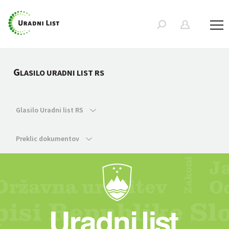
G
LASILO URADNI LIST RS
Glasilo Uradni list RS
Preklic dokumentov