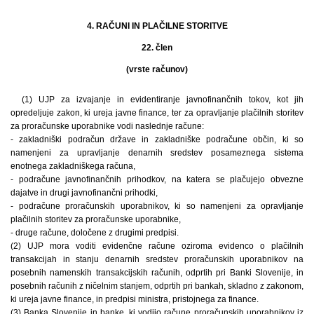
4. RAČUNI IN PLAČILNE STORITVE
22. člen
(vrste računov)
(1) UJP za izvajanje in evidentiranje javnofinančnih tokov, kot jih
opredeljuje zakon, ki ureja javne finance, ter za opravljanje plačilnih storitev
za proračunske uporabnike vodi naslednje račune:
- zakladniški podračun države in zakladniške podračune občin, ki so
namenjeni za upravljanje denarnih sredstev posameznega sistema
enotnega zakladniškega računa,
- podračune javnofinančnih prihodkov, na katera se plačujejo obvezne
dajatve in drugi javnofinančni prihodki,
- podračune proračunskih uporabnikov, ki so namenjeni za opravljanje
plačilnih storitev za proračunske uporabnike,
- druge račune, določene z drugimi predpisi.
(2) UJP mora voditi evidenčne račune oziroma evidenco o plačilnih
transakcijah in stanju denarnih sredstev proračunskih uporabnikov na
posebnih namenskih transakcijskih računih, odprtih pri Banki Slovenije, in
posebnih računih z ničelnim stanjem, odprtih pri bankah, skladno z zakonom,
ki ureja javne finance, in predpisi ministra, pristojnega za finance.
(3) Banka Slovenije in banke, ki vodijo račune proračunskih uporabnikov iz