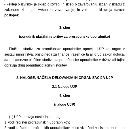
- »sklep o izvršbi« je sklep o izvršbi in sklep o zavarovanju, izdan v skladu z
zakonom, ki ureja izvršbo in zavarovanje, in zakonom, ki ureja davčni
postopek.
3. člen
(ponudnik plačilnih storitev za proračunske uporabnike)
Plačilne storitve za proračunske uporabnike opravlja UJP kot organ v
sestavi ministrstva, pristojnega za finance, razen če ta ali drug zakon določa,
da posamezne plačilne storitve za proračunske uporabnike v državi ali tujini
opravlja drug ponudnik plačilnih storitev.
2. NALOGE, NAČELA DELOVANJA IN ORGANIZACIJA UJP
2.1 Naloge UJP
4. člen
(naloge UJP)
(1) UJP opravlja naslednje naloge:
1. vodi register proračunskih uporabnikov;
2. vodi račune proračunskih uporabnikov, ki so vključeni v sistem enotnega