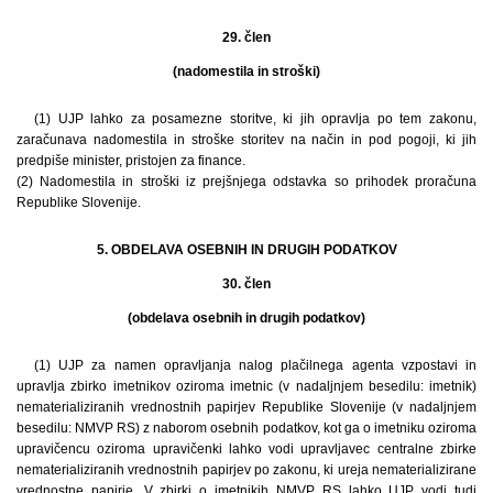
29. člen
(nadomestila in stroški)
(1) UJP lahko za posamezne storitve, ki jih opravlja po tem zakonu,
zaračunava nadomestila in stroške storitev na način in pod pogoji, ki jih
predpiše minister, pristojen za finance.
(2) Nadomestila in stroški iz prejšnjega odstavka so prihodek proračuna
Republike Slovenije.
5. OBDELAVA OSEBNIH IN DRUGIH PODATKOV
30. člen
(obdelava osebnih in drugih podatkov)
(1) UJP za namen opravljanja nalog plačilnega agenta vzpostavi in
upravlja zbirko imetnikov oziroma imetnic (v nadaljnjem besedilu: imetnik)
nematerializiranih vrednostnih papirjev Republike Slovenije (v nadaljnjem
besedilu: NMVP RS) z naborom osebnih podatkov, kot ga o imetniku oziroma
upravičencu oziroma upravičenki lahko vodi upravljavec centralne zbirke
nematerializiranih vrednostnih papirjev po zakonu, ki ureja nematerializirane
vrednostne papirje. V zbirki o imetnikih NMVP RS lahko UJP vodi tudi