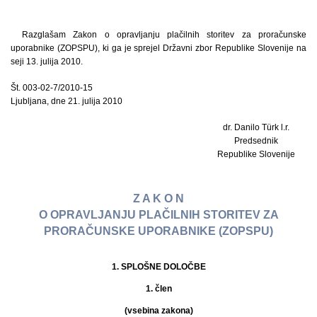
Razglašam Zakon o opravljanju plačilnih storitev za proračunske
uporabnike (ZOPSPU), ki ga je sprejel Državni zbor Republike Slovenije na
seji 13. julija 2010.
Št. 003-02-7/2010-15
Ljubljana, dne 21. julija 2010
dr. Danilo Türk l.r.
Predsednik
Republike Slovenije
Z A K O N
O OPRAVLJANJU PLAČILNIH STORITEV ZA
PRORAČUNSKE UPORABNIKE (ZOPSPU)
1. SPLOŠNE DOLOČBE
1. člen
(vsebina zakona)