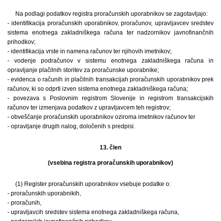
Na podlagi podatkov registra proračunskih uporabnikov se zagotavljajo:
- identifikacija proračunskih uporabnikov, proračunov, upravljavcev sredstev
sistema enotnega zakladniškega računa ter nadzornikov javnofinančnih
prihodkov;
- identifikacija vrste in namena računov ter njihovih imetnikov;
- vodenje podračunov v sistemu enotnega zakladniškega računa in
opravljanje plačilnih storitev za proračunske uporabnike;
- evidenca o računih in plačilnih transakcijah proračunskih uporabnikov prek
računov, ki so odprti izven sistema enotnega zakladniškega računa;
- povezava s Poslovnim registrom Slovenije in registrom transakcijskih
računov ter izmenjava podatkov z upravljavcem teh registrov;
- obveščanje proračunskih uporabnikov oziroma imetnikov računov ter
- opravljanje drugih nalog, določenih s predpisi.
13. člen
(vsebina registra proračunskih uporabnikov)
(1) Register proračunskih uporabnikov vsebuje podatke o:
- proračunskih uporabnikih,
- proračunih,
- upravljavcih sredstev sistema enotnega zakladniškega računa,