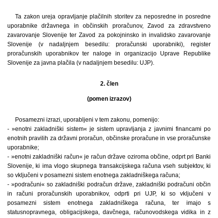
Ta zakon ureja opravljanje plačilnih storitev za neposredne in posredne
uporabnike državnega in občinskih proračunov, Zavod za zdravstveno
zavarovanje Slovenije ter Zavod za pokojninsko in invalidsko zavarovanje
Slovenije (v nadaljnjem besedilu: proračunski uporabniki), register
proračunskih uporabnikov ter naloge in organizacijo Uprave Republike
Slovenije za javna plačila (v nadaljnjem besedilu: UJP).
2. člen
(pomen izrazov)
Posamezni izrazi, uporabljeni v tem zakonu, pomenijo:
- »enotni zakladniški sistem« je sistem upravljanja z javnimi financami po
enotnih pravilih za državni proračun, občinske proračune in vse proračunske
uporabnike;
- »enotni zakladniški račun« je račun države oziroma občine, odprt pri Banki
Slovenije, ki ima vlogo skupnega transakcijskega računa vseh subjektov, ki
so vključeni v posamezni sistem enotnega zakladniškega računa;
- »podračuni« so zakladniški podračun države, zakladniški podračuni občin
in računi proračunskih uporabnikov, odprti pri UJP, ki so vključeni v
posamezni sistem enotnega zakladniškega računa, ter imajo s
statusnopravnega, obligacijskega, davčnega, računovodskega vidika in z