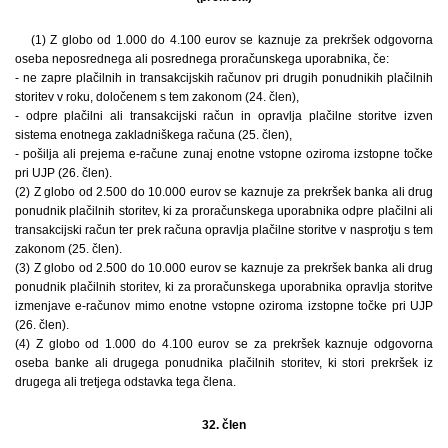
(1) Z globo od 1.000 do 4.100 eurov se kaznuje za prekršek odgovorna
oseba neposrednega ali posrednega proračunskega uporabnika, če:
- ne zapre plačilnih in transakcijskih računov pri drugih ponudnikih plačilnih
storitev v roku, določenem s tem zakonom (24. člen),
- odpre plačilni ali transakcijski račun in opravlja plačilne storitve izven
sistema enotnega zakladniškega računa (25. člen),
- pošilja ali prejema e-račune zunaj enotne vstopne oziroma izstopne točke
pri UJP (26. člen).
(2) Z globo od 2.500 do 10.000 eurov se kaznuje za prekršek banka ali drug
ponudnik plačilnih storitev, ki za proračunskega uporabnika odpre plačilni ali
transakcijski račun ter prek računa opravlja plačilne storitve v nasprotju s tem
zakonom (25. člen).
(3) Z globo od 2.500 do 10.000 eurov se kaznuje za prekršek banka ali drug
ponudnik plačilnih storitev, ki za proračunskega uporabnika opravlja storitve
izmenjave e-računov mimo enotne vstopne oziroma izstopne točke pri UJP
(26. člen).
(4) Z globo od 1.000 do 4.100 eurov se za prekršek kaznuje odgovorna
oseba banke ali drugega ponudnika plačilnih storitev, ki stori prekršek iz
drugega ali tretjega odstavka tega člena.
32. člen