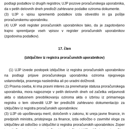
podlagi podatkov iz drugih registrov, UJP pozove proračunskega uporabnika,
da v petih delovnih dneh predloži zahtevane podatke oziroma dokumente.
(3) UJP o vpisu sprememb podatkov izda obvestilo in ga pošlje
proračunskemu uporabniku.
(4) UJP vodi register proračunskih uporabnikov tako, da je zagotovljeno
trajno spremljanje vseh vpisov v register proračunskih uporabnikov
(zgodovina podatkov).
17. člen
(izključitev iz registra proračunskih uporabnikov)
(1) UJP izvede postopek izključitve iz registra proračunskih uporabnikov
na podlagi prijave proračunskega uporabnika oziroma njegovega
ustanovitelja, pravnega naslednika ali po uradni dolžnosti.
(2) Pravna oseba, ki ima pravni interes za prenehanje statusa proračunskega
uporabnika, mora najpozneje v petih delovnih dneh od začetka veljavnosti
akta o statusnem preoblikovanju oziroma akta o izbrisu iz primarnega
registra o tem obvestiti UJP ter predložiti zahtevano dokumentacijo za
izključitev iz registra proračunskih uporabnikov.
(3) UJP ob upoštevanju meril, določenih v zakonu, ki ureja javne finance, in
predpisih ministra, pristojnega za finance, izda odločbo o zavrnitvi vloge za
izključitev ali odločbo o izključitvi iz registra proračunskih uporabnikov. Zoper