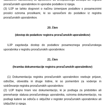
proračunskih uporabnikov in uporabe podatkov iz njega.
(3) UJP se lahko dogovori o načinu izmenjave podatkov s posameznimi
prosilci oziroma prosilkami, ki so upravičeni do podatkov iz registra
proračunskih uporabnikov.
20. člen
(dostop do podatkov registra proračunskih uporabnikov)
UJP zagotavlja dostop do podatkov posameznega proračunskega
uporabnika v registru proračunskih uporabnikov.
21. člen
(hramba dokumentacije registra proračunskih uporabnikov)
(1) Dokumentacija registra proračunskih uporabnikov vsebuje prijave,
odločbe, obvestila in druge listine, ki so pomembni za vodenje in
vzdrževanje registra proračunskih uporabnikov.
(2) UJP trajno hrani vso dokumentacijo, ki je podlaga za pridobitev ali
prenehanje statusa proračunskega uporabnika, oziroma dokumentacijo, na
podlagi katere se odloča o vključitvi v register proračunskih uporabnikov ali
izključitvi iz njega.