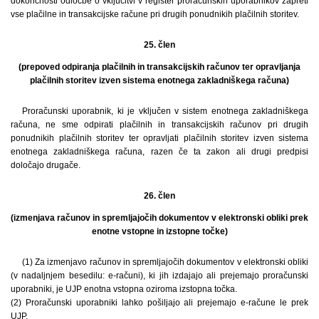
dokončnosti odločbe o vključitvi v register proračunskih uporabnikov zapreti
vse plačilne in transakcijske račune pri drugih ponudnikih plačilnih storitev.
25. člen
(prepoved odpiranja plačilnih in transakcijskih računov ter opravljanja
plačilnih storitev izven sistema enotnega zakladniškega računa)
Proračunski uporabnik, ki je vključen v sistem enotnega zakladniškega
računa, ne sme odpirati plačilnih in transakcijskih računov pri drugih
ponudnikih plačilnih storitev ter opravljati plačilnih storitev izven sistema
enotnega zakladniškega računa, razen če ta zakon ali drugi predpisi
določajo drugače.
26. člen
(izmenjava računov in spremljajočih dokumentov v elektronski obliki prek
enotne vstopne in izstopne točke)
(1) Za izmenjavo računov in spremljajočih dokumentov v elektronski obliki
(v nadaljnjem besedilu: e-računi), ki jih izdajajo ali prejemajo proračunski
uporabniki, je UJP enotna vstopna oziroma izstopna točka.
(2) Proračunski uporabniki lahko pošiljajo ali prejemajo e-račune le prek
UJP.