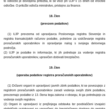
to odločbo je dovoljena pritožba, ki se vloži pri UJP v 15 dneh od vročitve
odločbe. O pritožbi odloča ministrstvo, pristojno za finance.
18. člen
(prevzem podatkov)
(1) UJP prevzema od upravljavca Poslovnega registra Slovenije in
registra transakcijskih računov podatke, potrebne za vzdrževanje registra
proračunskih uporabnikov in opravljanje nalog s svojega delovnega
področja.
(2) UJP je podatke in informacije, ki jih potrebuje za vodenje registra
proračunskih uporabnikov, upravičen dobivati brezplačno.
19. člen
(uporaba podatkov registra proračunskih uporabnikov)
(1) Državni organi in upravljavci javnih zbirk podatkov, ki se povezujejo z
registrom proračunskih uporabnikov zaradi vodenja svojih zbirk podatkov,
prevzemajo podatke iz 13. člena tega zakona v obsegu, ki ga potrebujejo za
vodenje svojih registrov.
(2) Organi in upravljavci iz prejšnjega odstavka ter pooblaščeni izvajalci
statističnih raziskovanj so upravičeni do brezplačnega dostopa do registra