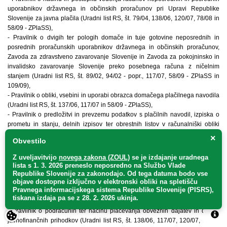
uporabnikov državnega in občinskih proračunov pri Upravi Republike
Slovenije za javna plačila (Uradni list RS, št. 79/04, 138/06, 120/07, 78/08 in
58/09 - ZPlaSS),
- Pravilnik o dvigih ter pologih domače in tuje gotovine neposrednih in
posrednih proračunskih uporabnikov državnega in občinskih proračunov,
Zavoda za zdravstveno zavarovanje Slovenije in Zavoda za pokojninsko in
invalidsko zavarovanje Slovenije preko posebnega računa z ničelnim
stanjem (Uradni list RS, št. 89/02, 94/02 - popr., 117/07, 58/09 - ZPlaSS in
109/09),
- Pravilnik o obliki, vsebini in uporabi obrazca domačega plačilnega navodila
(Uradni list RS, št. 137/06, 117/07 in 58/09 - ZPlaSS),
- Pravilnik o predložitvi in prevzemu podatkov s plačilnih navodil, izpiska o
prometu in stanju, delnih izpisov ter obrestnih listov v računalniški obliki
(Uradni list RS, št. 8/10),
×
Obvestilo
- Pravilnik o obrazcih in načinu izvajanja tujih plačilnih navodil (Uradni list
RS, št. 56/02, 137/06 in 58/09 - ZPlaSS),
Z uveljavitvijo
novega zakona (ZOUL)
se je
izdajanje uradnega
- Pravilnik o opravljanju nalog Uprave Republike Slovenije za javna plačila
lista s 1. 3. 2026 preneslo
neposredno
na Službo Vlade
na področju plačevanja in razporejanja obveznih dajatev in drugih
Republike Slovenije za zakonodajo
. Od tega datuma bodo vse
objave dostopne izključno v elektronski obliki na spletišču
javnofinančnih prihodkov (Uradni list RS, št. 110/02, 42/03, 134/03, 70/04,
Pravnega informacijskega sistema Republike Slovenije (PISRS),
141/04, 106/05, 120/05, 72/06, 136/06, 117/07, 77/08, 32/09 in 58/09 -
tiskana izdaja pa se z 28. 2. 2026 ukinja.
ZPlaSS),
- Pravilnik o podračunih ter načinu plačevanja obveznih dajatev in drugih
javnofinančnih prihodkov (Uradni list RS, št. 138/06, 117/07, 120/07, 11/08,