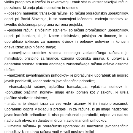
vidika predpisov o izvršbi in zavarovanju enak status kot transakcijski računi
po zakonu, ki ureja plačilne storitve in sisteme;
- »posebni namenski transakciji računi« so računi proračunskih uporabnikov,
odprti pri Banki Slovenije, ki so namenjeni ločenemu vodenju sredstev za
izvedbo določenega programa oziroma projekta;
- »posebni računi z ničelnim stanjem« so računi proračunskih uporabnikov,
odprti pri bankah, ki jih izbere ministrstvo, pristojno za finance, in se
uporabljajo izključno za namene dvigov in pologov gotovine in koncem
dneva izkazujejo ničelno stanje;
- »upravljavec sredstev sistema enotnega zakladniškega računa« je
ministrstvo, pristojno za finance, oziroma občinska uprava, ki upravlja z
denarnimi sredstvi sistema enotnega zakladniškega računa države oziroma
občine;
- »nadzornik javnofinančnih prihodkov« je proračunski uporabnik ali nosilec
javnih pooblastil, kadar nadzira javnofinančne prihodke;
- »transakcijski račun«, »plačilna transakcija«, »plačilna storitev« in
»ponudnik plačilnih storitev« imajo enak pomen kot v zakonu, ki ureja
plačilne storitve in sisteme;
- »račun« je skupni izraz za vse vrste računov, ki jih imajo proračunski
uporabniki odprte v skladu s predpisi, in za račune, ki jih imajo nadzorniki
javnofinančnih prihodkov, ki niso proračunski uporabniki, odprte za nadzor
nad plačili obveznih dajatev in drugih javnofinančnih prihodkov;
- »imetnik računa« je proračunski uporabnik ali nadzornik javnofinančnih
prihodkov, ki sredstva računa vodi v svoji poslovni knjigi;