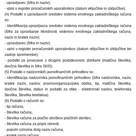
- upravljavec (šifra in naziv);
- vpisi v register proračunskih uporabnikov (datum vključitve in izključitve).
(4) Podatki o upravljavcih sredstev sistema enotnega zakladniškega računa
so:
- identifikacija upravljavca sredstev sistema enotnega zakladniškega računa
(šifra za upravljanje likvidnosti sistemov enotnega zakladniškega računa,
naziv in kratek naziv);
- upravljavec (šifra in naziv);
- vpisi v register proračunskih uporabnikov (datum vključitve in izključitve ter
zadnje spremembe);
- podatki za povezave z drugimi podatkovnimi zbirkami (matična številka,
davčna številka in šifra SKIS).
(5) Podatki o nadzornikih javnofinančnih prihodkov so:
- identifikacija nadzornika javnofinančnih prihodkov (šifra nadzornika, naziv,
kratek naziv, naslov, pravnoorganizacijska oblika, tip, matična številka,
davčna številka, status in podatki za stike - elektronski naslov, telefonska
številka, številka telefaksa).
(6) Podatki o računih so:
- tip računa;
- številka računa;
- številka računa za plačilo stroškov plačilnih storitev;
- številka računa za pripis obresti;
- popoln oziroma dolg naziv računa;
- kratek naziv računa;