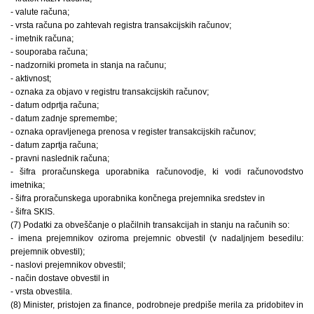
- valute računa;
- vrsta računa po zahtevah registra transakcijskih računov;
- imetnik računa;
- souporaba računa;
- nadzorniki prometa in stanja na računu;
- aktivnost;
- oznaka za objavo v registru transakcijskih računov;
- datum odprtja računa;
- datum zadnje spremembe;
- oznaka opravljenega prenosa v register transakcijskih računov;
- datum zaprtja računa;
- pravni naslednik računa;
- šifra proračunskega uporabnika računovodje, ki vodi računovodstvo
imetnika;
- šifra proračunskega uporabnika končnega prejemnika sredstev in
- šifra SKIS.
(7) Podatki za obveščanje o plačilnih transakcijah in stanju na računih so:
- imena prejemnikov oziroma prejemnic obvestil (v nadaljnjem besedilu:
prejemnik obvestil);
- naslovi prejemnikov obvestil;
- način dostave obvestil in
- vrsta obvestila.
(8) Minister, pristojen za finance, podrobneje predpiše merila za pridobitev in