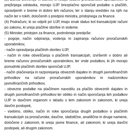
prejšnjega odstavka, morajo UJP brezplačno sporočati podatke o plačilih,
opravljenih v breme in dobro teh računov, ter o stanju sredstev na njih na
način ter v rokih, določenih s predpisi ministra, pristojnega za finance.
(4) Podračuni, ki so odprti pri UJP, imajo enak status kot transakcijski računi
po zakonu, ki ureja plačilne storitve in sisteme.
(5) Minister, pristojen za finance, podrobneje predpiše:
- pogoje, način odpiranja, vodenja in zapiranja računov proračunskih
uporabnikov,
- način opravljanja plačilnih storitev UJP,
- način in roke obveščanja o plačilnih transakcijah, izvršenih v dobro ali
breme računov proračunskih uporabnikov, ter vrste podatkov, ki jih morajo
ponudniki plačilnih storitev sporočati UJP,
- način plačevanja in razporejanja obveznih dajatev in drugih javnofinančnih
prihodkov na račune proračunskih uporabnikov in nadzornikov
javnofinančnih prihodkov,
- obvezne podatke na plačilnem navodilu za plačilo obveznih dajatev in
drugih javnofinančnih prihodkov ter obliko in način sporočanja teh podatkov
UJP in davčnim organom v skladu s tem zakonom in zakonom, ki ureja
davčni postopek,
- vsebino, obliko, način in roke sporočanja drugih podatkov o plačilnih
transakcijah za proračunske, davčne, statistične, analitične in druge namene,
določene z zakonom, ki ureja javne finance, ali zakonom, ki ureja davčni
postopek, ali drugim zakonom.