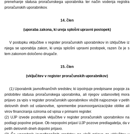
prenehanje statusa proračunskega uporabnika ter način vodenja registra
proračunskih uporabnikov.
14. člen
(uporaba zakona, ki ureja splošni upravni postopek)
V postopku vključitve v register proračunskih uporabnikov in izključitve iz
njega se uporablja zakon, ki ureja splošni upravni postopek, razen če je s
tem zakonom določeno drugače.
15. člen
(vključitev v register proračunskih uporabnikov)
(1) Uporabnik javnofinančnih sredstev, ki izpolnjuje predpisane pogoje za
pridobitev statusa proračunskega uporabnika, ali njegov ustanovitelj mora
prijavo za vpis v register proračunskih uporabnikov vložiti najpozneje v petih
delovnih dneh od ustanovitve, spremembe pravnoorganizacijske oblike ali
virov financiranja oziroma od vpisa v primarni register.
(2) UJP izvede postopek vključitve v register proračunskih uporabnikov na
podlagi popolne prijave. Ob nepopolni prijavi UJP pozove predlagatelja, da v
petih delovnih dneh dopolni prijavo.