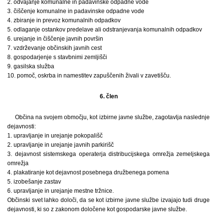
2. odvajanje komunalne in padavinske odpadne vode
3. čiščenje komunalne in padavinske odpadne vode
4. zbiranje in prevoz komunalnih odpadkov
5. odlaganje ostankov predelave ali odstranjevanja komunalnih odpadkov
6. urejanje in čiščenje javnih površin
7. vzdrževanje občinskih javnih cest
8. gospodarjenje s stavbnimi zemljišči
9. gasilska služba
10. pomoč, oskrba in namestitev zapuščenih živali v zavetišču.
6. člen
Občina na svojem območju, kot izbirne javne službe, zagotavlja naslednje
dejavnosti:
1. upravljanje in urejanje pokopališč
2. upravljanje in urejanje javnih parkirišč
3. dejavnost sistemskega operaterja distribucijskega omrežja zemeljskega
omrežja
4. plakatiranje kot dejavnost posebnega družbenega pomena
5. izobešanje zastav
6. upravljanje in urejanje mestne tržnice.
Občinski svet lahko določi, da se kot izbirne javne službe izvajajo tudi druge
dejavnosti, ki so z zakonom določene kot gospodarske javne službe.