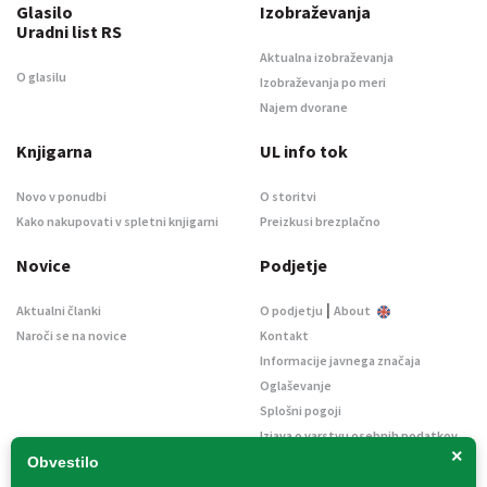
Glasilo
Izobraževanja
Uradni list RS
Aktualna izobraževanja
O glasilu
Izobraževanja po meri
Najem dvorane
Knjigarna
UL info tok
Novo v ponudbi
O storitvi
Kako nakupovati v spletni knjigarni
Preizkusi brezplačno
Novice
Podjetje
|
Aktualni članki
O podjetju
About
Naroči se na novice
Kontakt
Informacije javnega značaja
Oglaševanje
Splošni pogoji
Izjava o varstvu osebnih podatkov
×
E-dražbe
Obvestilo