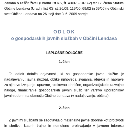
Zakona o zaščiti živali (Uradni list RS, št. 43/07 – UPB-2) ter 17. člena Statuta
Občine Lendava (Uradni list RS, št. 26/09, 119/00, 69/02 in 69/06) je Občinski
svet Občine Lendava na 26. seji dne 3. 6. 2009 sprejel
O D L O K
o gospodarskih javnih službah v Občini Lendava
I. SPLOŠNE DOLOČBE
1. člen
Ta odlok določa dejavnosti, ki so gospodarske javne službe (v
nadaljevanju: javna služba), oblike njihovega izvajanja, objekte in naprave
za njihovo izvajanje, upravne, strokovno tehnične, organizacijske in razvojne
naloge, financiranje gospodarskih javnih služb ter varstvo uporabnikov
javnih dobrin na območju Občine Lendava (v nadaljevanju: občina).
2. člen
Z javnimi službami se zagotavljajo materialne javne dobrine kot proizvodi
in storitve, katerih trajno in nemoteno proizvajanje v javnem interesu