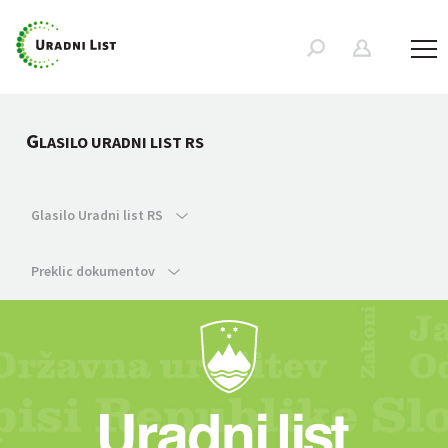
G
LASILO URADNI LIST RS
Glasilo Uradni list RS
Preklic dokumentov