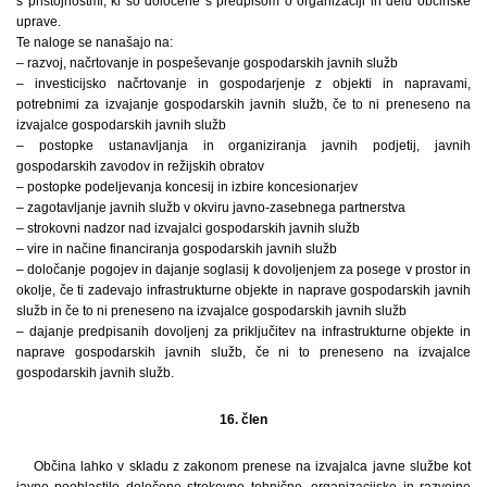
s pristojnostmi, ki so določene s predpisom o organizaciji in delu občinske
uprave.
Te naloge se nanašajo na:
– razvoj, načrtovanje in pospeševanje gospodarskih javnih služb
– investicijsko načrtovanje in gospodarjenje z objekti in napravami,
potrebnimi za izvajanje gospodarskih javnih služb, če to ni preneseno na
izvajalce gospodarskih javnih služb
– postopke ustanavljanja in organiziranja javnih podjetij, javnih
gospodarskih zavodov in režijskih obratov
– postopke podeljevanja koncesij in izbire koncesionarjev
– zagotavljanje javnih služb v okviru javno-zasebnega partnerstva
– strokovni nadzor nad izvajalci gospodarskih javnih služb
– vire in načine financiranja gospodarskih javnih služb
– določanje pogojev in dajanje soglasij k dovoljenjem za posege v prostor in
okolje, če ti zadevajo infrastrukturne objekte in naprave gospodarskih javnih
služb in če to ni preneseno na izvajalce gospodarskih javnih služb
– dajanje predpisanih dovoljenj za priključitev na infrastrukturne objekte in
naprave gospodarskih javnih služb, če ni to preneseno na izvajalce
gospodarskih javnih služb.
16. člen
Občina lahko v skladu z zakonom prenese na izvajalca javne službe kot
javno pooblastilo določene strokovno tehnične, organizacijske in razvojne