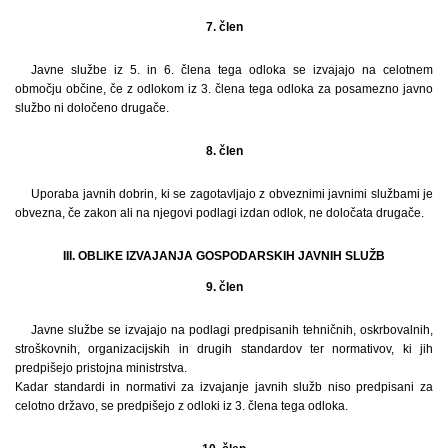
7. člen
Javne službe iz 5. in 6. člena tega odloka se izvajajo na celotnem
območju občine, če z odlokom iz 3. člena tega odloka za posamezno javno
službo ni določeno drugače.
8. člen
Uporaba javnih dobrin, ki se zagotavljajo z obveznimi javnimi službami je
obvezna, če zakon ali na njegovi podlagi izdan odlok, ne določata drugače.
III. OBLIKE IZVAJANJA GOSPODARSKIH JAVNIH SLUŽB
9. člen
Javne službe se izvajajo na podlagi predpisanih tehničnih, oskrbovalnih,
stroškovnih, organizacijskih in drugih standardov ter normativov, ki jih
predpišejo pristojna ministrstva.
Kadar standardi in normativi za izvajanje javnih služb niso predpisani za
celotno državo, se predpišejo z odloki iz 3. člena tega odloka.