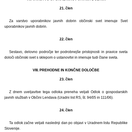
21. člen
Za varstvo uporabnikov javnih dobrin občinski svet imenuje Svet
uporabnikov javnih dobrin.
22. člen
Sestavo, delovno področje ter podrobnejše pristojnosti in pravice sveta
določi občinski svet s sklepom o ustanovitvi in imenuje tudi člane sveta.
VIII. PREHODNE IN KONČNE DOLOČBE
23. člen
Z dnem uveljavitve tega odloka preneha veljati Odlok o gospodarskih
javnih službah v Občini Lendava (Uradni list RS, št. 94/05 in 111/06).
24. člen
Ta odlok začne veljati naslednji dan po objavi v Uradnem listu Republike
Slovenije.