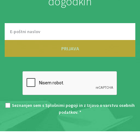
dogodkih
PRIJAVA
Seznanjen sem s
Splošnimi pogoji
in z
Izjavo o varstvu osebnih
podatkov
. *