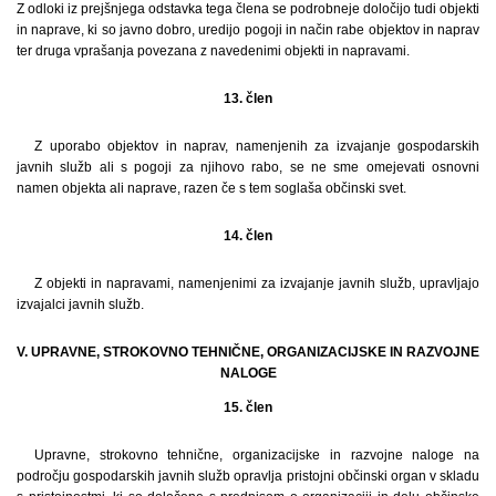
Z odloki iz prejšnjega odstavka tega člena se podrobneje določijo tudi objekti
in naprave, ki so javno dobro, uredijo pogoji in način rabe objektov in naprav
ter druga vprašanja povezana z navedenimi objekti in napravami.
13. člen
Z uporabo objektov in naprav, namenjenih za izvajanje gospodarskih
javnih služb ali s pogoji za njihovo rabo, se ne sme omejevati osnovni
namen objekta ali naprave, razen če s tem soglaša občinski svet.
14. člen
Z objekti in napravami, namenjenimi za izvajanje javnih služb, upravljajo
izvajalci javnih služb.
V. UPRAVNE, STROKOVNO TEHNIČNE, ORGANIZACIJSKE IN RAZVOJNE
NALOGE
15. člen
Upravne, strokovno tehnične, organizacijske in razvojne naloge na
področju gospodarskih javnih služb opravlja pristojni občinski organ v skladu