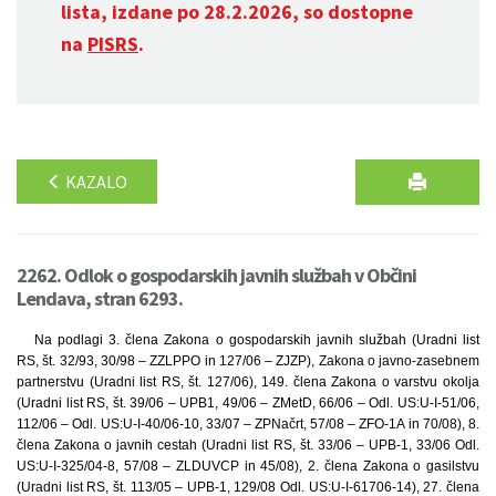
lista, izdane po 28.2.2026, so dostopne
na
PISRS
.
KAZALO
2262. Odlok o gospodarskih javnih službah v Občini
Lendava, stran 6293.
Na podlagi 3. člena Zakona o gospodarskih javnih službah (Uradni list
RS, št. 32/93, 30/98 – ZZLPPO in 127/06 – ZJZP), Zakona o javno-zasebnem
partnerstvu (Uradni list RS, št. 127/06), 149. člena Zakona o varstvu okolja
(Uradni list RS, št. 39/06 – UPB1, 49/06 – ZMetD, 66/06 – Odl. US:U-I-51/06,
112/06 – Odl. US:U-I-40/06-10, 33/07 – ZPNačrt, 57/08 – ZFO-1A in 70/08), 8.
člena Zakona o javnih cestah (Uradni list RS, št. 33/06 – UPB-1, 33/06 Odl.
US:U-I-325/04-8, 57/08 – ZLDUVCP in 45/08), 2. člena Zakona o gasilstvu
(Uradni list RS, št. 113/05 – UPB-1, 129/08 Odl. US:U-I-61706-14), 27. člena