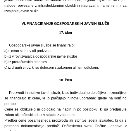
naloge, povezane z infrastrukturnimi objekti in napravami, namenjenimi za
izvajanje javnih služb.
VI. FINANCIRANJE GOSPODARSKIH JAVNIH SLUŽB
17. člen
Gospodarske javne službe se financirajo:
a) s ceno storitev ali proizvoda
b) iz virov izvajalca gospodarske javne službe
b) iz proračunskih sredstev
c) iz drugih virov, ki so določeni z zakonom ali tem odlokom.
18. člen
Proizvodi in storitve javnih služb, ki so individualno določljive in izmerljive,
se financirajo iz cene, ki jo plačujejo njihovi uporabniki glede na količino
porabe.
Cene se oblikujejo in določajo na način in po postopku, ki ga predpisuje
zakon ali občinski odlok v skladu z zakonom.
Predlog cene posameznega proizvoda ali storitve izdela izvajalec, ki ga s
potrebno dokumentacijo predloži Občinskemu svetu Občine Lendava v