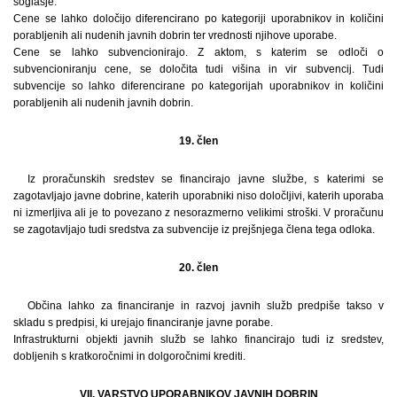
soglasje.
Cene se lahko določijo diferencirano po kategoriji uporabnikov in količini
porabljenih ali nudenih javnih dobrin ter vrednosti njihove uporabe.
Cene se lahko subvencionirajo. Z aktom, s katerim se odloči o
subvencioniranju cene, se določita tudi višina in vir subvencij. Tudi
subvencije so lahko diferencirane po kategorijah uporabnikov in količini
porabljenih ali nudenih javnih dobrin.
19. člen
Iz proračunskih sredstev se financirajo javne službe, s katerimi se
zagotavljajo javne dobrine, katerih uporabniki niso določljivi, katerih uporaba
ni izmerljiva ali je to povezano z nesorazmerno velikimi stroški. V proračunu
se zagotavljajo tudi sredstva za subvencije iz prejšnjega člena tega odloka.
20. člen
Občina lahko za financiranje in razvoj javnih služb predpiše takso v
skladu s predpisi, ki urejajo financiranje javne porabe.
Infrastrukturni objekti javnih služb se lahko financirajo tudi iz sredstev,
dobljenih s kratkoročnimi in dolgoročnimi krediti.
VII. VARSTVO UPORABNIKOV JAVNIH DOBRIN