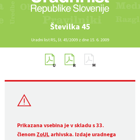
Številka 45
Uradni list RS, št. 45/2009 z dne 15. 6. 2009
Prikazana vsebina je v skladu s 33.
členom
ZoUL
arhivska. Izdaje uradnega