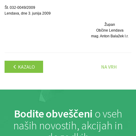
Št. 032-0049/2009
Lendava, dne 3. junija 2009
Župan
Občine Lendava
mag. Anton Balažek l.r.
KAZALO
NA VRH
Bodite obveščeni
o vseh
naših novostih, akcijah in