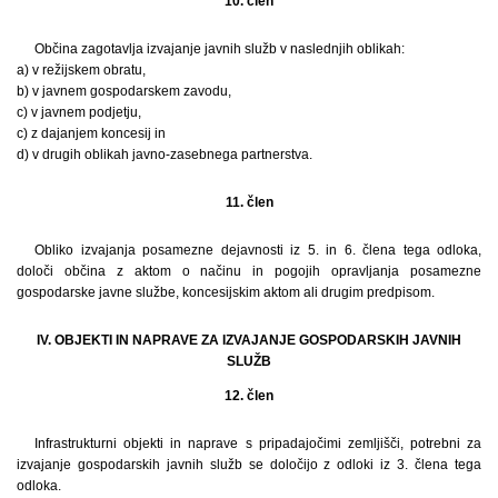
10. člen
Občina zagotavlja izvajanje javnih služb v naslednjih oblikah:
a) v režijskem obratu,
b) v javnem gospodarskem zavodu,
c) v javnem podjetju,
c) z dajanjem koncesij in
d) v drugih oblikah javno-zasebnega partnerstva.
11. člen
Obliko izvajanja posamezne dejavnosti iz 5. in 6. člena tega odloka,
določi občina z aktom o načinu in pogojih opravljanja posamezne
gospodarske javne službe, koncesijskim aktom ali drugim predpisom.
IV. OBJEKTI IN NAPRAVE ZA IZVAJANJE GOSPODARSKIH JAVNIH
SLUŽB
12. člen
Infrastrukturni objekti in naprave s pripadajočimi zemljišči, potrebni za
izvajanje gospodarskih javnih služb se določijo z odloki iz 3. člena tega
odloka.