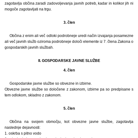
zagotavlja občina zaradi zadovoljevanja javnih potreb, kadar in kolikor jih ni
mogoče zagotavljati na trgu.
3. člen
Občina z enim ali več odloki podrobneje uredi način izvajanja posamezne
ali več javnih služb oziroma podrobneje določi elemente iz 7. člena Zakona o
gospodarskih javnih službah.
II. GOSPODARSKE JAVNE SLUŽBE
4. člen
Gospodarske javne službe so obvezne in izbirne.
Obvezne javne službe so določene z zakonom, izbirne pa so predpisane s
tem odlokom, skladno z zakonom.
5. člen
Občina na svojem območju, kot obvezne javne službe, zagotavlja
naslednje dejavnosti:
1. oskrba s pitno vodo