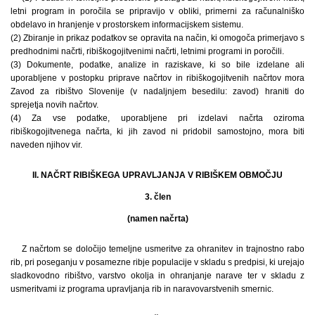
letni program in poročila se pripravijo v obliki, primerni za računalniško
obdelavo in hranjenje v prostorskem informacijskem sistemu.
(2) Zbiranje in prikaz podatkov se opravita na način, ki omogoča primerjavo s
predhodnimi načrti, ribiškogojitvenimi načrti, letnimi programi in poročili.
(3) Dokumente, podatke, analize in raziskave, ki so bile izdelane ali
uporabljene v postopku priprave načrtov in ribiškogojitvenih načrtov mora
Zavod za ribištvo Slovenije (v nadaljnjem besedilu: zavod) hraniti do
sprejetja novih načrtov.
(4) Za vse podatke, uporabljene pri izdelavi načrta oziroma
ribiškogojitvenega načrta, ki jih zavod ni pridobil samostojno, mora biti
naveden njihov vir.
II. NAČRT RIBIŠKEGA UPRAVLJANJA V RIBIŠKEM OBMOČJU
3. člen
(namen načrta)
Z načrtom se določijo temeljne usmeritve za ohranitev in trajnostno rabo
rib, pri poseganju v posamezne ribje populacije v skladu s predpisi, ki urejajo
sladkovodno ribištvo, varstvo okolja in ohranjanje narave ter v skladu z
usmeritvami iz programa upravljanja rib in naravovarstvenih smernic.