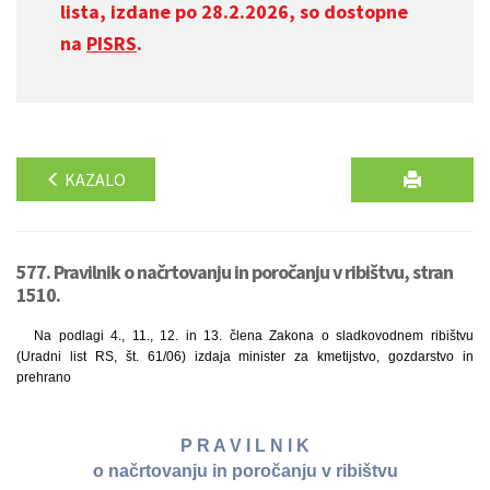
lista, izdane po 28.2.2026, so dostopne
na
PISRS
.
KAZALO
577. Pravilnik o načrtovanju in poročanju v ribištvu, stran
1510.
Na podlagi 4., 11., 12. in 13. člena Zakona o sladkovodnem ribištvu
(Uradni list RS, št. 61/06) izdaja minister za kmetijstvo, gozdarstvo in
prehrano
P R A V I L N I K
o načrtovanju in poročanju v ribištvu