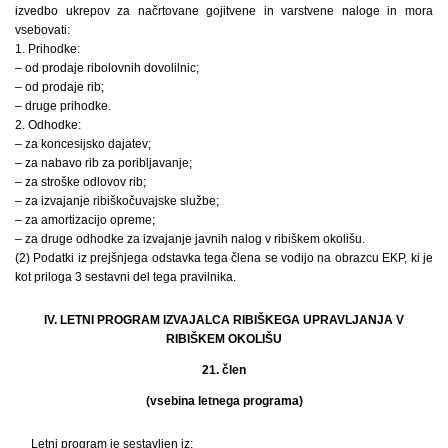
izvedbo ukrepov za načrtovane gojitvene in varstvene naloge in mora
vsebovati:
1. Prihodke:
– od prodaje ribolovnih dovolilnic;
– od prodaje rib;
– druge prihodke.
2. Odhodke:
– za koncesijsko dajatev;
– za nabavo rib za poribljavanje;
– za stroške odlovov rib;
– za izvajanje ribiškočuvajske službe;
– za amortizacijo opreme;
– za druge odhodke za izvajanje javnih nalog v ribiškem okolišu.
(2) Podatki iz prejšnjega odstavka tega člena se vodijo na obrazcu EKP, ki je
kot priloga 3 sestavni del tega pravilnika.
IV. LETNI PROGRAM IZVAJALCA RIBIŠKEGA UPRAVLJANJA V
RIBIŠKEM OKOLIŠU
21. člen
(vsebina letnega programa)
Letni program je sestavljen iz: