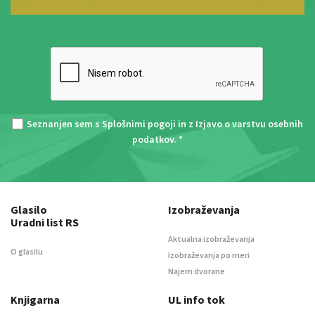
Seznanjen sem s
Splošnimi pogoji
in z
Izjavo o varstvu osebnih
podatkov
. *
Glasilo
Izobraževanja
Uradni list RS
Aktualna izobraževanja
O glasilu
Izobraževanja po meri
Najem dvorane
Knjigarna
UL info tok