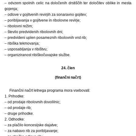
– odvzem spolnih celic na določenih drstiščih ter določitev oblike in mesta
gojenja;
– odlove v gojitvenih revirjih za sonaravno gojitev;
– poribljavanja v gojitvene in ribolovne revirje;
– ribolovni režim;
– število predvidenih ribolovnih dni;
– predvideni uplen posameznih ribolovnih vrst rib;
– ribiška tekmovanja;
– usposabljanja v ribištvu;
– organiziranost ribiškočuvajske službe.
24. člen
(finančni načrt)
Finančni načrt letnega programa mora vsebovati:
1. Prihodke:
– od prodaje ribolovnih dovolilnic;
– od prodaje rib;
– druge prihodke.
2. Odhodke:
– za plačilo koncesijske dajatve;
– za nabavo rib za poribljavanje;