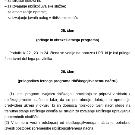
– za stroške odlova rib;
– za izvajanje ribiškočuvajske službe;
– za amortizacijo opreme;
– za izvajanje javnih nalog v ribiškem okolišu.
25. člen
(priloge in obrazci letnega programa)
Podatki iz 22., 23. in 24. člena se vodijo na obrazcu LPR, ki je kot priloga
4 sestavni del tega pravilnika.
26. člen
(prilagoditev letnega programa ribiškogojitvenemu načrtu)
(1) Letni program izvajalca ribiškega upravljanja se pripravi v skladu z
ribiškogojitvenim načrtom tako, da se podrobneje določijo in opredelijo
predvideni ukrepi v okviru, ki jih dopušča ribiškogojitveni načrt glede na
trenutno stanje ribiškega okoliša ali drugih za izvajanje ribiškega upravljanja
pomembnih okoliščin.
(2) V primeru večjih odstopanj od ribiškogojitvenega načrta je potrebno
izvesti postopek spremembe ribiškogojitvenega načrta.