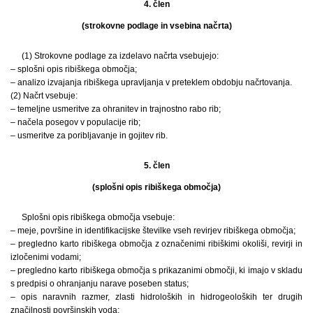
4. člen
(strokovne podlage in vsebina načrta)
(1) Strokovne podlage za izdelavo načrta vsebujejo:
– splošni opis ribiškega območja;
– analizo izvajanja ribiškega upravljanja v preteklem obdobju načrtovanja.
(2) Načrt vsebuje:
– temeljne usmeritve za ohranitev in trajnostno rabo rib;
– načela posegov v populacije rib;
– usmeritve za poribljavanje in gojitev rib.
5. člen
(splošni opis ribiškega območja)
Splošni opis ribiškega območja vsebuje:
– meje, površine in identifikacijske številke vseh revirjev ribiškega območja;
– pregledno karto ribiškega območja z označenimi ribiškimi okoliši, revirji in
izločenimi vodami;
– pregledno karto ribiškega območja s prikazanimi območji, ki imajo v skladu
s predpisi o ohranjanju narave poseben status;
– opis naravnih razmer, zlasti hidroloških in hidrogeoloških ter drugih
značilnosti površinskih voda;