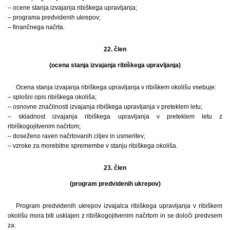
– ocene stanja izvajanja ribiškega upravljanja;
– programa predvidenih ukrepov;
– finančnega načrta.
22. člen
(ocena stanja izvajanja ribiškega upravljanja)
Ocena stanja izvajanja ribiškega upravljanja v ribiškem okolišu vsebuje:
– splošni opis ribiškega okoliša;
– osnovne značilnosti izvajanja ribiškega upravljanja v preteklem letu;
– skladnost izvajanja ribiškega upravljanja v preteklem letu z
ribiškogojitvenim načrtom;
– doseženo raven načrtovanih ciljev in usmeritev;
– vzroke za morebitne spremembe v stanju ribiškega okoliša.
23. člen
(program predvidenih ukrepov)
Program predvidenih ukrepov izvajalca ribiškega upravljanja v ribiškem
okolišu mora biti usklajen z ribiškogojitvenim načrtom in se določi predvsem
za: