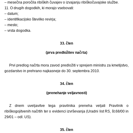
– mesečna poročila ribiških čuvajev o izvajanju ribiškočuvajske službe.
11. O drugih dogodkih, ki morajo vsebovati:
– datum;
– identifikacijsko številko revirja;
– mesto;
– vrsta dogodka.
33. člen
(prva predložitev načrta)
Prvi predlog načrta mora zavod predložiti v sprejem ministru za kmetijstvo,
gozdarstvo in prehrano najkasneje do 30. septembra 2010.
34. člen
(prenehanje veljavnosti)
Z dnem uveljavitve tega pravilnika preneha veljati Pravilnik o
ribiškogojitvenih načrtih ter o evidenci izvrševanja (Uradni list RS, št.68/00 in
29/01 – odl. US).
35. člen