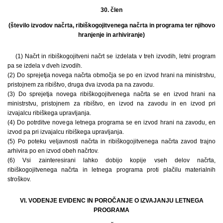
30. člen
(število izvodov načrta, ribiškogojitvenega načrta in programa ter njihovo
hranjenje in arhiviranje)
(1) Načrt in ribiškogojitveni načrt se izdelata v treh izvodih, letni program
pa se izdela v dveh izvodih.
(2) Do sprejetja novega načrta območja se po en izvod hrani na ministrstvu,
pristojnem za ribištvo, druga dva izvoda pa na zavodu.
(3) Do sprejetja novega ribiškogojitvenega načrta se en izvod hrani na
ministrstvu, pristojnem za ribištvo, en izvod na zavodu in en izvod pri
izvajalcu ribiškega upravljanja.
(4) Do potrditve novega letnega programa se en izvod hrani na zavodu, en
izvod pa pri izvajalcu ribiškega upravljanja.
(5) Po poteku veljavnosti načrta in ribiškogojitvenega načrta zavod trajno
arhivira po en izvod obeh načrtov.
(6) Vsi zainteresirani lahko dobijo kopije vseh delov načrta,
ribiškogojitvenega načrta in letnega programa proti plačilu materialnih
stroškov.
VI. VODENJE EVIDENC IN POROČANJE O IZVAJANJU LETNEGA
PROGRAMA