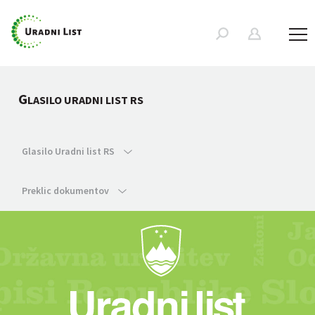
G
LASILO URADNI LIST RS
Glasilo Uradni list RS
Preklic dokumentov