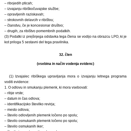
– ribojedih pticah;
– izvajanju ribiškočuvajske službe;
– opravljenih raziskavah;
– strokovnih delavcih v ribištvu;
– članstvu, če je koncesionar društvo;
– drugih, za ribištvo pomembnih podatkih.
(3) Podatki iz prejšnjega odstavka tega člena se vodijo na obrazcu LPO, ki je
kot priloga 5 sestavni del tega pravilnika.
32. člen
(vsebina in način vodenja evidenc)
(1) Izvajalec ribiškega upravljanja mora o izvajanju letnega programa
voditi evidence:
1. O odlovu in smukanju plemenk, ki mora vsebovati:
– ribje vrste;
– datum in čas odlova;
– identifikacijsko številko revirja;
– mesto odlova;
– število odlovljenih plemenk ločeno po spolu;
– število osmukanih plemenk ločeno po spolu;
– število osmukanih iker;