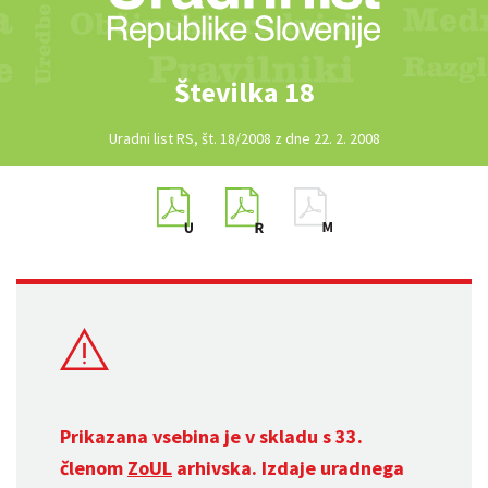
Številka 18
Uradni list RS, št. 18/2008 z dne 22. 2. 2008
Prikazana vsebina je v skladu s 33.
členom
ZoUL
arhivska. Izdaje uradnega