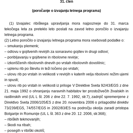
31. člen
(poročanje o izvajanju letnega programa)
(1) Izvajalec ribiškega upravljanja mora najpozneje do 31. marca
tekočega leta za preteklo leto poslati na zavod letno poročilo o izvajanju
letnega programa.
(2) Letno poročilo o izvajanju letnega programa mora vsebovati podatke o:
– smukanju plemenk;
– odlovu v gojitvenih revirjih za sonaravno gojitev in drugi odlovi;
– poribljavanju v gojitvene in ribolovne revirje;
– izkoriščenih ribolovnih dnevih po vrstah ribolovnih dovolilnic;
– uplenu rib po številu in teži ločeno po vrstah;
– ulovu rib po vrstah in velikosti v revirjih v katerih velja ribolovni režim ujemi
in spusti;
– ulovu rib po vrstah in velikosti iz priloge V Direktive Sveta 92/43/EGS z dne
21. maja 1992 o ohranjanju naravnih habitatov ter prostoživečih živalskih in
rastlinskih vrst (UL L št. 206 z dne 22. 7. 1992, str.7), zadnjič spremenjene z
Direktivo Sveta 2006/105/ES z dne 20. novembra 2006 o prilagoditvi direktiv
73/239/EGS, 74/557/EGS in 2002/83/ES na področju okolja zaradi pristopa
Bolgarije in Romunije (UL L št. 363 z dne 20. 12. 2006, str.368);
– ribiških tekmovanjih;
– škodi na ribah;
– posegih v ribiški okoliš;