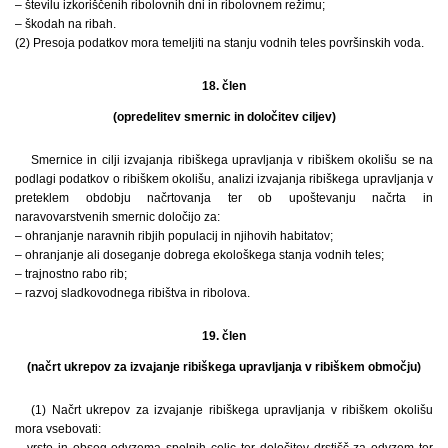
– številu izkoriščenih ribolovnih dni in ribolovnem režimu;
– škodah na ribah.
(2) Presoja podatkov mora temeljiti na stanju vodnih teles površinskih voda.
18. člen
(opredelitev smernic in določitev ciljev)
Smernice in cilji izvajanja ribiškega upravljanja v ribiškem okolišu se na
podlagi podatkov o ribiškem okolišu, analizi izvajanja ribiškega upravljanja v
preteklem obdobju načrtovanja ter ob upoštevanju načrta in
naravovarstvenih smernic določijo za:
– ohranjanje naravnih ribjih populacij in njihovih habitatov;
– ohranjanje ali doseganje dobrega ekološkega stanja vodnih teles;
– trajnostno rabo rib;
– razvoj sladkovodnega ribištva in ribolova.
19. člen
(načrt ukrepov za izvajanje ribiškega upravljanja v ribiškem območju)
(1) Načrt ukrepov za izvajanje ribiškega upravljanja v ribiškem okolišu
mora vsebovati:
– vrsto in obseg odvzema spolnih celic ter določitev drstišč za odvzem ter