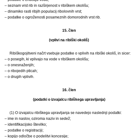
– seznam vrst rib in razširjenost v ribiškem okolišu;
– dinamiko rasti ribjih populacij ribolovnih vrst;
– podatke o ogroženosti posameznih domorodnih vrst rib.
15. člen
(vplivi na ribiški okoliš)
Ribiškogojitveni načrt vsebuje podatke o vplivih na ribiški okoliš, in sicer:
– o posegih, ki vplivajo na vode v ribiškem okolišu;
– o onesnaženjih;
– o ribojedih pticah;
– o drugih vplivih.
16. člen
(podatki o izvajalcu ribiškega upravljanja)
(1) O izvajalcu ribiškega upravljanja se navedejo naslednji podatki:
– ime in naslov, oziroma naziv in sedež;
– identifikacijsko številko;
– podatke o registraciji;
– kopijo odločbe o podelitvi koncesije;