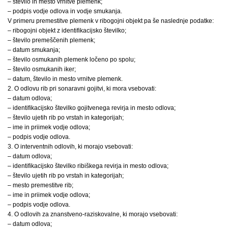
– število in mesto vrnitve plemenk;
– podpis vodje odlova in vodje smukanja.
V primeru premestitve plemenk v ribogojni objekt pa še naslednje podatke:
– ribogojni objekt z identifikacijsko številko;
– število premeščenih plemenk;
– datum smukanja;
– število osmukanih plemenk ločeno po spolu;
– število osmukanih iker;
– datum, število in mesto vrnitve plemenk.
2. O odlovu rib pri sonaravni gojitvi, ki mora vsebovati:
– datum odlova;
– identifikacijsko številko gojitvenega revirja in mesto odlova;
– število ujetih rib po vrstah in kategorijah;
– ime in priimek vodje odlova;
– podpis vodje odlova.
3. O interventnih odlovih, ki morajo vsebovati:
– datum odlova;
– identifikacijsko številko ribiškega revirja in mesto odlova;
– število ujetih rib po vrstah in kategorijah;
– mesto premestitve rib;
– ime in priimek vodje odlova;
– podpis vodje odlova.
4. O odlovih za znanstveno-raziskovalne, ki morajo vsebovati:
– datum odlova;