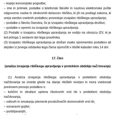
– kopijo koncesijske pogodbe;
– ime in priimek, podatke o telefonski številki in naslovu elektronske pošte
odgovorne osebe in strokovnih delavcev ribištvu, ki jih na podlagi zakona, ki
ureja varstvo osebnih podatkov, posreduje izvajalec ribiškega upravljanja;
– podatke o številu članstva, če je izvajalec ribiškega upravljanja društvo;
– podatke o opremi za izvajanje ribiškega upravljanja.
(2) Podatki o izvajalcu ribiškega upravljanja se vodijo na obrazcu IZV, ki je
kot priloga 1 sestavni del tega pravilnika.
(3) Izvajalec ribiškega upravljanja je dolžan vsako spremembo podatkov ali
dejstev iz prvega odstavka tega člena sporočiti v ribiški kataster roku 14 dni.
17. člen
(analiza izvajanja ribiškega upravljanja v preteklem obdobju načrtovanja)
(1) Analiza izvajanja ribiškega upravljanja v preteklem obdobju
načrtovanja se izvede glede na stanje ribiških revirjev in mora vsebovati
predvsem presojo podatkov o:
– količini in strukturi uplena ribolovnih vrst rib v preteklem obdobju
načrtovanja;
– odlovih in smukanju plemenk prostoživečih domorodnih vrst rib;
– sonaravni gojitvi;
– poribljavanjih;