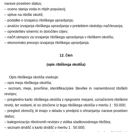
narave poseben status;
– oceno stanja voda in ribjih populacij;
– vplive na ribiški okoliš;
– podatke o izvajalcu ribiškega upravljanja;
– analizo izvajanja ribiškega upravljanja v preteklem obdobju načrtovanja;
– opredelitev smernic in določitev ciljev;
– načrt ukrepov za izvajanje ribiškega upravljanja v ribiškem okolišu;
– ekonomsko presojo izvajanja ribiškega upravljanja.
12. člen
(opis ribiškega okoliša)
Opis ribiškega okoliša vsebuje:
– opis meja ribiškega okoliša;
– seznam, meje, površine, identifikacijske številke in namembnost ribiških
revirjev;
– pregledno karto ribiškega okoliša z njegovimi mejami, označenimi ribiškimi
revirji, ter vodami, ki so izločene iz tega ribiškega okoliša v merilu 1 : 50.000;
– pregled območij, ki imajo v skladu s predpisi o ohranjanju narave poseben
status;
– kategorizacijo ribolovnih revirjev z vidika sladkovodnega ribištva;
– seznam drstišč s karto drstišč v merilu 1 : 50.000;