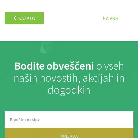
KAZALO
NA VRH
Bodite obveščeni
o vseh
naših novostih, akcijah in
dogodkih
PRIJAVA