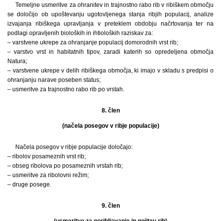
Temeljne usmeritve za ohranitev in trajnostno rabo rib v ribiškem območju
se določijo ob upoštevanju ugotovljenega stanja ribjih populacij, analize
izvajanja ribiškega upravljanja v preteklem obdobju načrtovanja ter na
podlagi opravljenih bioloških in ihtioloških raziskav za:
– varstvene ukrepe za ohranjanje populacij domorodnih vrst rib;
– varstvo vrst in habitatnih tipov, zaradi katerih so opredeljena območja
Natura;
– varstvene ukrepe v delih ribiškega območja, ki imajo v skladu s predpisi o
ohranjanju narave poseben status;
– usmeritve za trajnostno rabo rib po vrstah.
8. člen
(načela posegov v ribje populacije)
Načela posegov v ribje populacije določajo:
– ribolov posameznih vrst rib;
– obseg ribolova po posameznih vrstah rib;
– usmeritve za ribolovni režim;
– druge posege.
9. člen
(usmeritve za poribljavanje in gojitev rib)