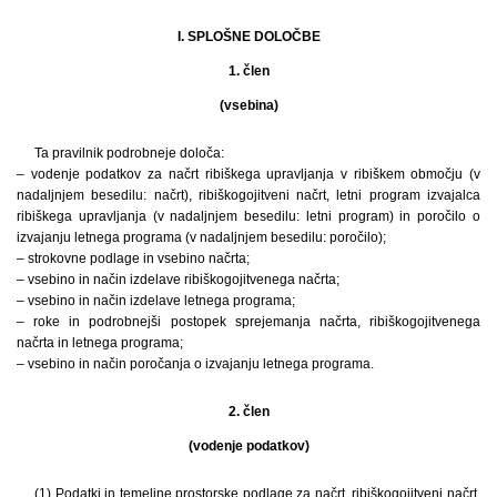
I. SPLOŠNE DOLOČBE
1. člen
(vsebina)
Ta pravilnik podrobneje določa:
– vodenje podatkov za načrt ribiškega upravljanja v ribiškem območju (v
nadaljnjem besedilu: načrt), ribiškogojitveni načrt, letni program izvajalca
ribiškega upravljanja (v nadaljnjem besedilu: letni program) in poročilo o
izvajanju letnega programa (v nadaljnjem besedilu: poročilo);
– strokovne podlage in vsebino načrta;
– vsebino in način izdelave ribiškogojitvenega načrta;
– vsebino in način izdelave letnega programa;
– roke in podrobnejši postopek sprejemanja načrta, ribiškogojitvenega
načrta in letnega programa;
– vsebino in način poročanja o izvajanju letnega programa.
2. člen
(vodenje podatkov)
(1) Podatki in temeljne prostorske podlage za načrt, ribiškogojitveni načrt,