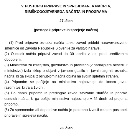
V. POSTOPKI PRIPRAVE IN SPREJEMANJA NAČRTA,
RIBIŠKOGOJITVENEGA NAČRTA IN PROGRAMA
27. člen
(postopek priprave in sprejetje načrta)
(1) Pred pripravo osnutka načrta lahko zavod pridobi naravovarstvene
smernice od Zavoda Republike Slovenije za varstvo narave.
(2) Osnutek načrta pripravi zavod do 30. aprila v letu pred ureditvenim
obdobjem.
(3) Ministrstvo za kmetijstvo, gozdarstvo in prehrano (v nadaljnjem besedilu:
ministrstvo) izda sklep o objavi v javnem glasilu in javni razgrniti osnutka
načrta, ki ga skupaj z osnutkom načrta objavi na svojih spletnih straneh.
(4) Pripombe se pošljejo na ministrstvo najpozneje do konca javne
razgrnitve, ki traja 15 dni.
(5) Do danih pripomb in predlogov zavod zavzame stališče in pripravi
osnutek načrta, ki ga pošlje ministrstvu najpozneje v 45 dneh od prejema
pripomb.
(6) Za spremembe ali dopolnitve načrta je potrebno izvesti celoten postopek
priprave in sprejetja načrta.
28. člen