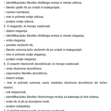
– identifikacijsko številko ribiškega revirja in mesto odlova;
– število ujetih rib po vrstah in kategorijah;
– namen raziskave;
– ime in priimek vodje odlova;
– podpis vodje odlova.
5. O vlaganjih, ki morajo vsebovati:
– datum vlaganja;
– identifikacijsko številko ribiškega revirja in mesto vlaganja;
– vrsta vlaganja;
– poreklo vloženih rib;
– število oziroma težo vloženih rib po vrstah in kategorijah;
– ime in priimek vodje vlaganja;
– podpis vodje vlaganja.
6. O izdanih ribolovnih dovolilnicah, ki morajo vsebovati:
– vrsto ribolovne dovolilnice;
– zaporedno številko dovolilnice;
– datum izdaje;
– ime in priimek oziroma naziv imetnika ribolovne dovolilnice ter točen
naslov;
– rok veljavnosti;
– identifikacijsko številko ribolovnega revirja za katerega je bila izdana;
– vrste rib, ki jih je dovoljeno loviti;
– podpis izdajatelja.
7. O ribiških tekmovanjih, ki morajo vsebovati: