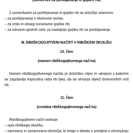
Z usmeritvami za poribljavanje in gojitev rib se določijo smernice:
– za poribljavanje v ribolovne revirje;
– za vrsto in obseg sonaravne gojitve rib;
– za odvzem spolnih celic za nadaljnjo gojitev rib za poribljavanje.
III. RIBIŠKOGOJITVENI NAČRT V RIBIŠKEM OKOLIŠU
10. člen
(namen ribiškogojitvenega načrta)
Namen ribiškogojitvenega načrta je določitev ciljev in ukrepov s katerimi
se zagotavlja trajnostna raba rib tako, da se ohranja stalež domorodnih vrst
rib.
11. člen
(vsebina ribiškogojitvenega načrta)
Ribiškogojitveni načrt vsebuje:
– opis ribiškega okoliša;
– varovana in zavarovana območja, ki imajo v skladu s predpisi o ohranjanju