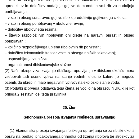
opredelitev in določitev nadaljnje gojitve domorodnih vrst rib za nadaljnja
poribljavanja;
– vrsto in obseg sonaravne gojitve rib z opredelitvijo gojitvenega ciklusa;
– vrsto in obseg poribljavanj v ribolovne revirje;
– določitev ribolovnega režima;
– število razpoložljivih ribolovnih dni glede na naravni prirast in obseg
poribljavanj;
– količino razpoložljivega uplena ribolovnih rib po vrstah;
– določitev tekmovalnih tras ter vrste in obsega ribiških tekmovanj;
– usposabljanja v ribištvu;
– organiziranost ribiškočuvajske službe.
(2) Načrt ukrepov za izvajanje ribiškega upravljanja v ribiškem okolišu mora
vsebovati tudi oceno vpliva na stanje vodnih teles, iz katere je mogoče
oceniti, da ukrepi nimajo negativnih vplivov na ekološko stanje voda.
(3) Podatki iz prvega odstavka tega člena se vodijo na obrazcu NUK, ki je kot
priloga 2 sestavni del tega pravilnika.
20. člen
(ekonomska presoja izvajanja ribiškega upravljanja)
(1) Ekonomska presoja izvajanja ribiškega upravljanja se za ribiški okoliš
opravi na podlagi pričakovanega prihodka od trženja ribolova ter stroškov za