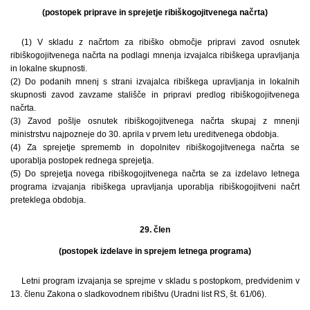
(postopek priprave in sprejetje ribiškogojitvenega načrta)
(1) V skladu z načrtom za ribiško območje pripravi zavod osnutek
ribiškogojitvenega načrta na podlagi mnenja izvajalca ribiškega upravljanja
in lokalne skupnosti.
(2) Do podanih mnenj s strani izvajalca ribiškega upravljanja in lokalnih
skupnosti zavod zavzame stališče in pripravi predlog ribiškogojitvenega
načrta.
(3) Zavod pošlje osnutek ribiškogojitvenega načrta skupaj z mnenji
ministrstvu najpozneje do 30. aprila v prvem letu ureditvenega obdobja.
(4) Za sprejetje sprememb in dopolnitev ribiškogojitvenega načrta se
uporablja postopek rednega sprejetja.
(5) Do sprejetja novega ribiškogojitvenega načrta se za izdelavo letnega
programa izvajanja ribiškega upravljanja uporablja ribiškogojitveni načrt
preteklega obdobja.
29. člen
(postopek izdelave in sprejem letnega programa)
Letni program izvajanja se sprejme v skladu s postopkom, predvidenim v
13. členu Zakona o sladkovodnem ribištvu (Uradni list RS, št. 61/06).