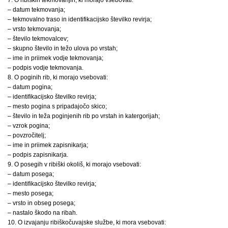
– datum tekmovanja;
– tekmovalno traso in identifikacijsko številko revirja;
– vrsto tekmovanja;
– število tekmovalcev;
– skupno število in težo ulova po vrstah;
– ime in priimek vodje tekmovanja;
– podpis vodje tekmovanja.
8. O poginih rib, ki morajo vsebovati:
– datum pogina;
– identifikacijsko številko revirja;
– mesto pogina s pripadajočo skico;
– število in teža poginjenih rib po vrstah in katergorijah;
– vzrok pogina;
– povzročitelj;
– ime in priimek zapisnikarja;
– podpis zapisnikarja.
9. O posegih v ribiški okoliš, ki morajo vsebovati:
– datum posega;
– identifikacijsko številko revirja;
– mesto posega;
– vrsto in obseg posega;
– nastalo škodo na ribah.
10. O izvajanju ribiškočuvajske službe, ki mora vsebovati: