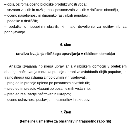
– opis, oziroma oceno biološke produktivnosti voda;
– seznam vrst rib in razširjenost posameznih vrst rib v ribiškem območju;
– oceno naseljenosti in dinamiko rasti ribjih populacij;
– podatke o drstiščih;
– podatke o ribogojnih obratih, ki imajo dovoljenje za gojitev rib za
poribljavanje.
6. člen
(analiza izvajanja ribiškega upravljanja v ribiškem območju)
Analiza izvajanja ribiškega upravljanja v ribiškem območju v preteklem
obdobju načrtovanja mora za presojo ohranitve avtohtonih ribjih populacij in
trajnostnega upravljanja z ribolovnimi viri vsebovati:
– pregled in presojo uplena po posameznih vrstah rib;
– pregled in presojo vlaganj po posameznih vrstah rib;
– pregled realizacije načrtovanih ukrepov;
– oceno ustreznosti postavljenih usmeritev in ukrepov.
7. člen
(temeljne usmeritve za ohranitev in trajnostno rabo rib)