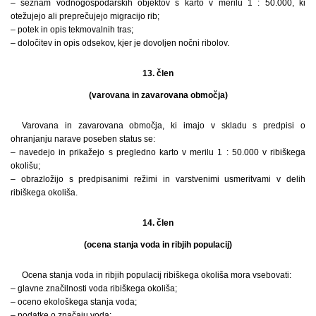
– seznam vodnogospodarskih objektov s karto v merilu 1 : 50.000, ki
otežujejo ali preprečujejo migracijo rib;
– potek in opis tekmovalnih tras;
– določitev in opis odsekov, kjer je dovoljen nočni ribolov.
13. člen
(varovana in zavarovana območja)
Varovana in zavarovana območja, ki imajo v skladu s predpisi o
ohranjanju narave poseben status se:
– navedejo in prikažejo s pregledno karto v merilu 1 : 50.000 v ribiškega
okolišu;
– obrazložijo s predpisanimi režimi in varstvenimi usmeritvami v delih
ribiškega okoliša.
14. člen
(ocena stanja voda in ribjih populacij)
Ocena stanja voda in ribjih populacij ribiškega okoliša mora vsebovati:
– glavne značilnosti voda ribiškega okoliša;
– oceno ekološkega stanja voda;
– podatke o značaju voda;